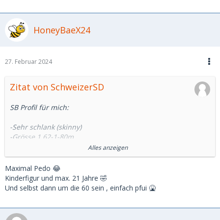
HoneyBaeX24
27. Februar 2024
Zitat von SchweizerSD
SB Profil für mich:
-Sehr schlank (skinny)
-Grösse 1,62-1-80m
-Exklusive
Alles anzeigen
-Zuverlässig
-sehr jung (18-21 Jahre)
Maximal Pedo 😂
-optimal ohne Tattoos oder Piercings
Kinderfigur und max. 21 Jahre 🤣
-optimal Nichtraucherin
Und selbst dann um die 60 sein , einfach pfui 🤮
-eher devoter Typ