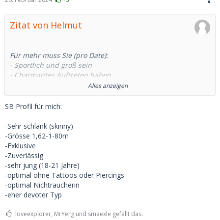
Zitat von Helmut
Für mehr muss Sie (pro Date):
- Sportlich und groß sein
- Charmantes Auftreten haben
- Gebildet sein
Alles anzeigen
- Verfügbar sein
- Blasen, schlucken
SB Profil für mich:
- Anal?
....Was sind Deine Kriterien? Wie stuft Du beim Preis ab?
-Sehr schlank (skinny)
-Grösse 1,62-1-80m
-Exklusive
-Zuverlässig
-sehr jung (18-21 Jahre)
-optimal ohne Tattoos oder Piercings
-optimal Nichtraucherin
-eher devoter Typ
loveexplorer, MrYerg und smaexle gefällt das.