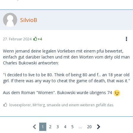
SilvioB
27. Februar 2024
+4
Wenn jemand deine legalen Vorlieben mit einem pfui bewertet,
einfach gut darüber lachen und mit den Worten vom dirty old man
Charles Bukowski antworten:
"I decided to live to be 80. Think of being 80 and f... an 18 year old
girl. If there was any way to cheat the game of death, that was it."
Aus dem Roman "Women". Bukowski wurde übrigens 74
loveexplorer, MrYerg, smaexle und einem weiteren gefällt das.
1
2
3
4
5
…
20