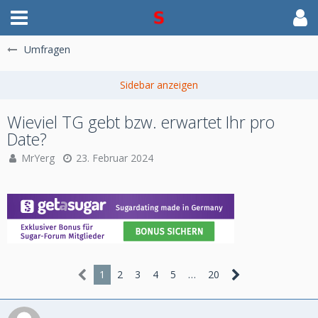
Umfragen
Wieviel TG gebt bzw. erwartet Ihr pro
Date?
MrYerg
23. Februar 2024
1
2
3
4
5
…
20