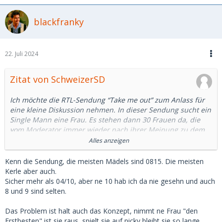
blackfranky
22. Juli 2024
Zitat von SchweizerSD
Ich möchte die RTL-Sendung “Take me out” zum Anlass für
eine kleine Diskussion nehmen. In dieser Sendung sucht ein
Single Mann eine Frau. Es stehen dann 30 Frauen da, die
vom Moderator immer wieder nach ihrer Meinung zu dem
Mann gefragt werden.
Alles anzeigen
Mir fällt auf, dass die Damen sehr kritisch sind. Mal ist
Kenn die Sendung, die meisten Mädels sind 0815. Die meisten
ihnen der Mann zu klein, mal zu gross. Mal wird bemängelt,
Kerle aber auch.
dass er sie nicht lange genug angeschaut hat, mal dass
Sicher mehr als 04/10, aber ne 10 hab ich da nie gesehn und auch
seine Hose zu kurz war etc. etc.
8 und 9 sind selten.
Alles schön und gut, ABER, die Damen da sind selbst jetzt
Das Problem ist halt auch das Konzept, nimmt ne Frau "den
nicht gerade der Hit. Habe noch nie eine Teilnehmerin
Erstbesten" ist sie raus, spielt sie auf picky bleibt sie so lange