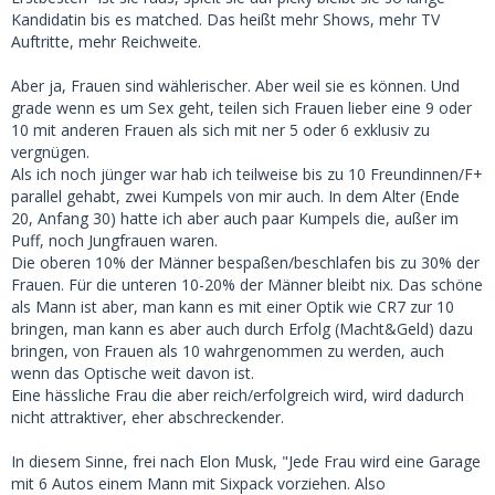
gesehen die mehr als ne 4/10 war. Eine Teilnehmerin war
Kandidatin bis es matched. Das heißt mehr Shows, mehr TV
mal Carine Crone die jetzt mit Tim Toupet zusammen ist 🤣
Auftritte, mehr Reichweite.
🤣🤣
Aber ja, Frauen sind wählerischer. Aber weil sie es können. Und
Also irgendwie schätzen sich diese Damen selber viel
grade wenn es um Sex geht, teilen sich Frauen lieber eine 9 oder
attraktiver ein, als sie tatsächlich sind. Dementsprechend
10 mit anderen Frauen als sich mit ner 5 oder 6 exklusiv zu
überkritisch sind sie dann bezüglich der Männer.
vergnügen.
Als ich noch jünger war hab ich teilweise bis zu 10 Freundinnen/F+
Was ist eure Meinung zu der Selbsteinschätzung der
parallel gehabt, zwei Kumpels von mir auch. In dem Alter (Ende
Damenwelt?
20, Anfang 30) hatte ich aber auch paar Kumpels die, außer im
Puff, noch Jungfrauen waren.
Die oberen 10% der Männer bespaßen/beschlafen bis zu 30% der
Frauen. Für die unteren 10-20% der Männer bleibt nix. Das schöne
als Mann ist aber, man kann es mit einer Optik wie CR7 zur 10
bringen, man kann es aber auch durch Erfolg (Macht&Geld) dazu
bringen, von Frauen als 10 wahrgenommen zu werden, auch
wenn das Optische weit davon ist.
Eine hässliche Frau die aber reich/erfolgreich wird, wird dadurch
nicht attraktiver, eher abschreckender.
In diesem Sinne, frei nach Elon Musk, "Jede Frau wird eine Garage
mit 6 Autos einem Mann mit Sixpack vorziehen. Also