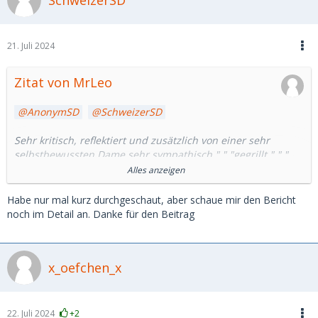
21. Juli 2024
Zitat von MrLeo
AnonymSD
SchweizerSD
Sehr kritisch, reflektiert und zusätzlich von einer sehr
selbstbewussten Dame sehr sympathisch " " "gegrillt " " "
und dabei immer auf dem Boden der Wissenschaft:
Alles anzeigen
Klaus Thiele zu diesem Thema
Habe nur mal kurz durchgeschaut, aber schaue mir den Bericht
noch im Detail an. Danke für den Beitrag
x_oefchen_x
22. Juli 2024
+2