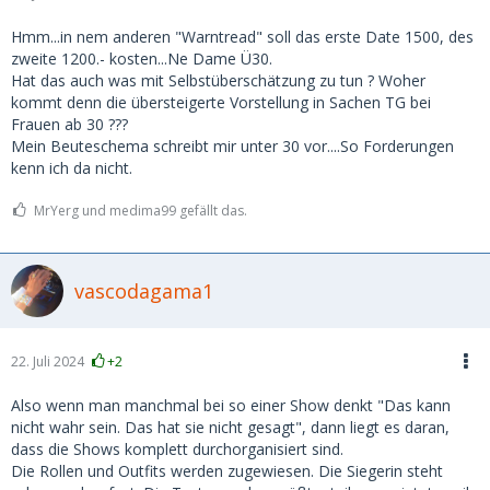
Hmm...in nem anderen "Warntread" soll das erste Date 1500, des
zweite 1200.- kosten...Ne Dame Ü30.
Hat das auch was mit Selbstüberschätzung zu tun ? Woher
kommt denn die übersteigerte Vorstellung in Sachen TG bei
Frauen ab 30 ???
PS:
Mein Beuteschema schreibt mir unter 30 vor....So Forderungen
Ihr habt beide recht!
kenn ich da nicht.
MrYerg und medima99 gefällt das.
vascodagama1
22. Juli 2024
+2
Also wenn man manchmal bei so einer Show denkt "Das kann
nicht wahr sein. Das hat sie nicht gesagt", dann liegt es daran,
dass die Shows komplett durchorganisiert sind.
Die Rollen und Outfits werden zugewiesen. Die Siegerin steht