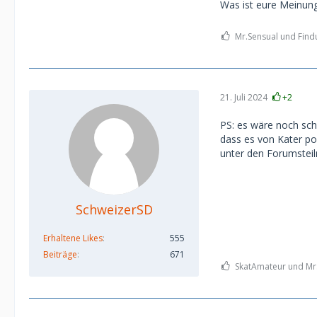
Was ist eure Meinun
Mr.Sensual und Findu
21. Juli 2024
+2
PS: es wäre noch sch
dass es von Kater po
unter den Forumstei
SchweizerSD
Erhaltene Likes
555
Beiträge
671
SkatAmateur und Mr.S