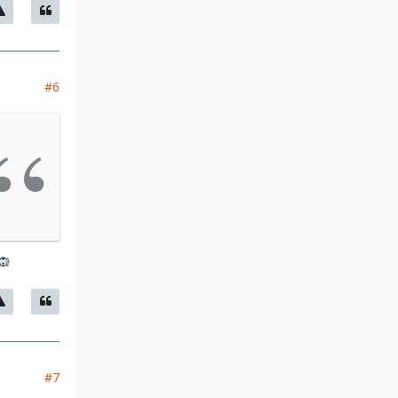
#6
🙉
#7