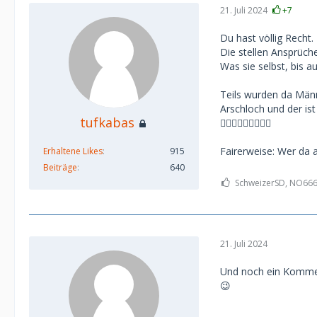
21. Juli 2024
+7
Du hast völlig Recht
Die stellen Ansprüch
Was sie selbst, bis a
Teils wurden da Männe
Arschloch und der ist
tufkabas
🤦🏼‍♀️🤦🏼‍♀️🤦🏼‍♀️
Fairerweise: Wer da 
Erhaltene Likes
915
Beiträge
640
SchweizerSD, NO666,
21. Juli 2024
Und noch ein Komment
😉