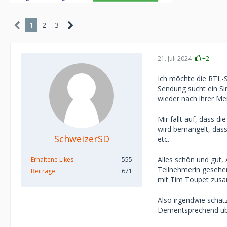
1
2
3
21. Juli 2024
+2
Ich möchte die RTL-S
Sendung sucht ein S
wieder nach ihrer M
Mir fällt auf, dass d
wird bemängelt, dass
SchweizerSD
etc.
Alles schön und gut, 
Erhaltene Likes
555
Teilnehmerin gesehen
Beiträge
671
mit Tim Toupet zusa
Also irgendwie schätze
Dementsprechend über