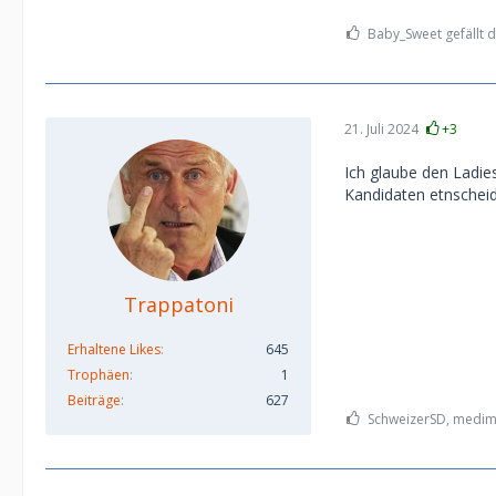
Baby_Sweet gefällt d
21. Juli 2024
+3
Ich glaube den Ladie
Kandidaten etnscheiden
Trappatoni
Erhaltene Likes
645
Trophäen
1
Beiträge
627
SchweizerSD, medima