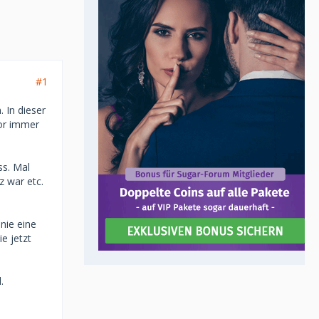
#1
 In dieser
or immer
ss. Mal
z war etc.
nie eine
e jetzt
.