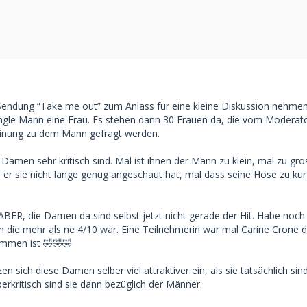
endung “Take me out” zum Anlass für eine kleine Diskussion nehmen.
ingle Mann eine Frau. Es stehen dann 30 Frauen da, die vom Moderat
einung zu dem Mann gefragt werden.
ie Damen sehr kritisch sind. Mal ist ihnen der Mann zu klein, mal zu gro
 er sie nicht lange genug angeschaut hat, mal dass seine Hose zu kur
ABER, die Damen da sind selbst jetzt nicht gerade der Hit. Habe noch 
 die mehr als ne 4/10 war. Eine Teilnehmerin war mal Carine Crone di
mmen ist 🤣🤣🤣
n sich diese Damen selber viel attraktiver ein, als sie tatsächlich sind
kritisch sind sie dann bezüglich der Männer.