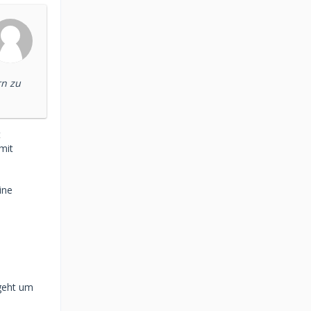
rn zu
t
mit
ine
 geht um