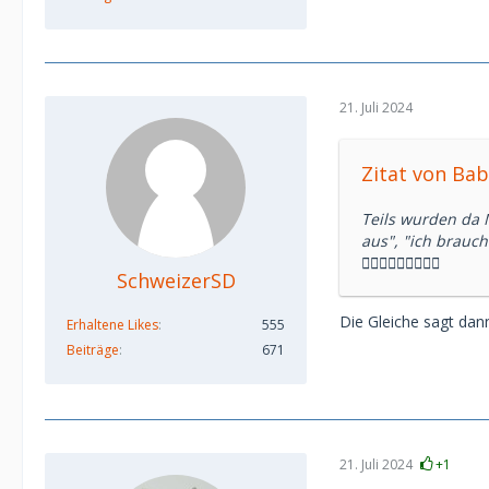
21. Juli 2024
Zitat von Ba
Teils wurden da M
aus", "ich brauch
🤦🏼‍♀️🤦🏼‍♀️🤦🏼‍♀️
SchweizerSD
Die Gleiche sagt dann
Erhaltene Likes
555
Beiträge
671
21. Juli 2024
+1