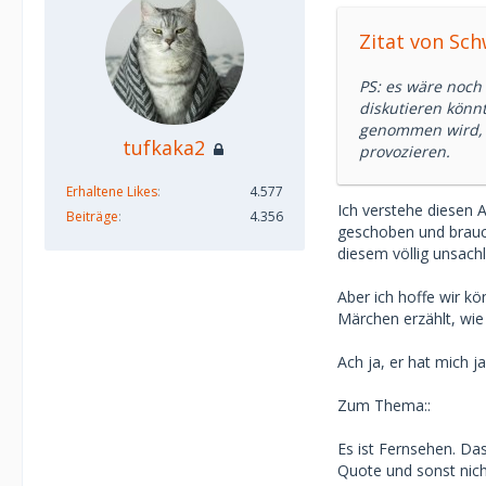
Zitat von Sc
PS: es wäre noch
diskutieren könnt
genommen wird, L
tufkaka2
provozieren.
Erhaltene Likes
4.577
Ich verstehe diesen A
Beiträge
4.356
geschoben und braucht
diesem völlig unsac
Aber ich hoffe wir kö
Märchen erzählt, wie t
Ach ja, er hat mich ja
Zum Thema::
Es ist Fernsehen. Da
Quote und sonst nich