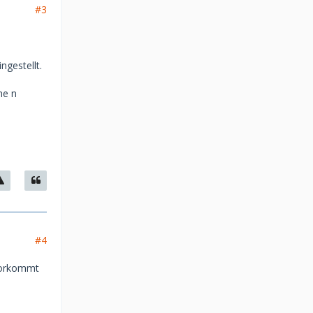
#3
ngestellt.
he n
#4
 vorkommt