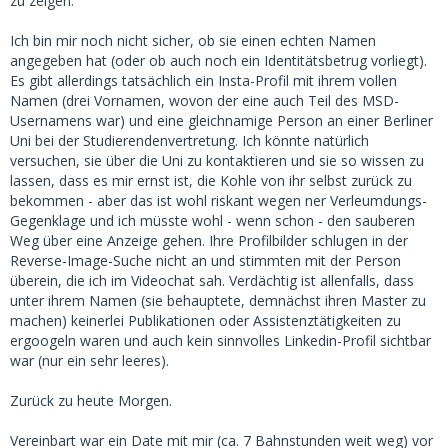
zu zeigen.
Ich bin mir noch nicht sicher, ob sie einen echten Namen
angegeben hat (oder ob auch noch ein Identitätsbetrug vorliegt).
Es gibt allerdings tatsächlich ein Insta-Profil mit ihrem vollen
Namen (drei Vornamen, wovon der eine auch Teil des MSD-
Usernamens war) und eine gleichnamige Person an einer Berliner
Uni bei der Studierendenvertretung. Ich könnte natürlich
versuchen, sie über die Uni zu kontaktieren und sie so wissen zu
lassen, dass es mir ernst ist, die Kohle von ihr selbst zurück zu
bekommen - aber das ist wohl riskant wegen ner Verleumdungs-
Gegenklage und ich müsste wohl - wenn schon - den sauberen
Weg über eine Anzeige gehen. Ihre Profilbilder schlugen in der
Reverse-Image-Suche nicht an und stimmten mit der Person
überein, die ich im Videochat sah. Verdächtig ist allenfalls, dass
unter ihrem Namen (sie behauptete, demnächst ihren Master zu
machen) keinerlei Publikationen oder Assistenztätigkeiten zu
ergoogeln waren und auch kein sinnvolles Linkedin-Profil sichtbar
war (nur ein sehr leeres).
Zurück zu heute Morgen.
Vereinbart war ein Date mit mir (ca. 7 Bahnstunden weit weg) vor