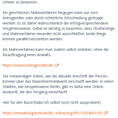
Ich fragte sie umgehend per Videocall, weshalb die Tickets
schwer zu beweisen.
storniert seien. Sie behauptete, nichts storniert zu haben,
sie schaue das an und melde sich wieder... blockierte mich
Ein gerichtliches Mahnverfahren hingegen kann nur vom
nach diesem Anruf aber natürlich umgehend (in Telegram
Antragsteller oder durch richterliche Entscheidung gestoppt
und auf MSD) und löschte den ganzen Chatverlauf. Ich
werden. Es ist daher wahrscheinlich die erfolgversprechendere
konnte gerade noch Screenshots des ganzen Chats machen,
Vorgehensweise. Dabei ist wichtig zu beachten, dass Strafanzeige
diese wären also als Beweismittel für eine Anzeige durchaus
und Mahnverfahren einander nicht ausschließen; beide Wege
vorhanden. Nur, ob sich der ganze Aufwand lohnt?
können parallel beschritten werden.
Ich konnte den Scam nur aufdecken, weil mir einfiel, dass
Ein Mahnverfahren kann man zudem selbst einleiten, ohne die
ich mit der Auftragsnummer und dem (offenbar echten)
Beauftragung eines Anwalts.
Namen den Status der Tickets einsehen kann. Leider aber
zu spät, die 200 Euro waren weg. Eine technisch wenig
https://www.mahngerichte.de/
affine Person würde kaum drauf kommen, das zu checken,
und würde erwartungsfroh am Bahnhof stehen - und
Die notwendigen Daten, wie die aktuelle Anschrift der Person,
natürlich niemanden antreffen.
können über das Einwohnermeldeamt beschafft werden. In vielen
Städten, wie beispielsweise Berlin, gibt es dafür eine Online-
Die Userin habe ich natürlich sofort bei MSD, Gmail,
Auskunft, die den Vorgang vereinfacht.
Telegram, bei der DB und Paypal gemeldet. MSD hat die
Userin nach etwa 2 Stunden entfernt. Das Geld via Paypal
Hier für den Bund (habe ich selbst noch nicht ausprobiert)
zurück zu bekommen, dürfte unmöglich sein, da es bei
solchen Überweisungen keinen Käuferschutz gibt.
https://verwaltung.bund.de/lei…e/leistung/99115004001001
Zumindest versuche ich ein Chargebackverfahren bei der