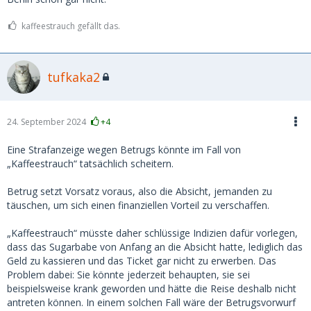
machte das sehr perfid: Sie gab vor, DB-Tickets für die
Anreise zu kaufen.
kaffeestrauch gefällt das.
Auf den offenbar nicht manipulierten Screenshots der DB-
Spartickets, die sie gebucht hatte, stand zwar "nicht
tufkaka2
stornierbar", aber jetzt kommt's:
tatsächlich sagen die AGB
der Bahn, dass alle - auch nicht stornierbare - Online-
Tickets innert 3 Stunden nach Kauf stornierbar sind,
was
ich leider nicht wusste. Scheibenkleister, voll reingetappt.
24. September 2024
+4
Ich zahlte demnach via Paypal 200 Euro als Kostenbeitrag,
Eine Strafanzeige wegen Betrugs könnte im Fall von
wobei sie mich vorher sogar per Videocall sehr süss gebeten
„Kaffeestrauch“ tatsächlich scheitern.
hatte, ihr den ganzen Betrag von 294 Euro zu bezahlen, da
sie doch eine arme Bafög-Studentin sei. Auch da wieder: Da
Betrug setzt Vorsatz voraus, also die Absicht, jemanden zu
hätte ich stutzig werden müssen. Aber die nicht
täuschen, um sich einen finanziellen Vorteil zu verschaffen.
stornierbaren Tickets waren echt, da war ich mir sicher.
„Kaffeestrauch“ müsste daher schlüssige Indizien dafür vorlegen,
Die Paypal-Überweisung klappte. Ich war aber dennoch
dass das Sugarbabe von Anfang an die Absicht hatte, lediglich das
skeptisch und schaute unter der DB-Buchungsnummer und
Geld zu kassieren und das Ticket gar nicht zu erwerben. Das
dem Nachnamen auf der DB-Website nach - die Tickets
Problem dabei: Sie könnte jederzeit behaupten, sie sei
waren tatsächlich kurz nach dem Kauf storniert worden.
beispielsweise krank geworden und hätte die Reise deshalb nicht
antreten können. In einem solchen Fall wäre der Betrugsvorwurf