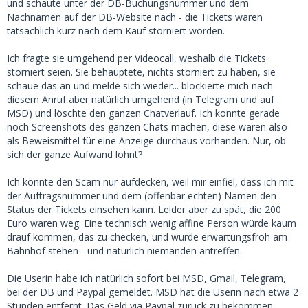
und schaute unter der DB-Buchungsnummer und dem
Nachnamen auf der DB-Website nach - die Tickets waren
tatsächlich kurz nach dem Kauf storniert worden.
Ich fragte sie umgehend per Videocall, weshalb die Tickets
storniert seien. Sie behauptete, nichts storniert zu haben, sie
schaue das an und melde sich wieder... blockierte mich nach
diesem Anruf aber natürlich umgehend (in Telegram und auf
MSD) und löschte den ganzen Chatverlauf. Ich konnte gerade
noch Screenshots des ganzen Chats machen, diese wären also
als Beweismittel für eine Anzeige durchaus vorhanden. Nur, ob
sich der ganze Aufwand lohnt?
Ich konnte den Scam nur aufdecken, weil mir einfiel, dass ich mit
der Auftragsnummer und dem (offenbar echten) Namen den
Status der Tickets einsehen kann. Leider aber zu spät, die 200
Euro waren weg. Eine technisch wenig affine Person würde kaum
drauf kommen, das zu checken, und würde erwartungsfroh am
Bahnhof stehen - und natürlich niemanden antreffen.
Die Userin habe ich natürlich sofort bei MSD, Gmail, Telegram,
bei der DB und Paypal gemeldet. MSD hat die Userin nach etwa 2
Stunden entfernt. Das Geld via Paypal zurück zu bekommen,