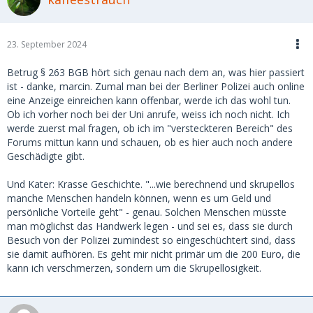
war jedoch zu keinem Zeitpunkt getroffen worden. Auf
WhatsApp schrieb sie mir dann unverblümt, sie würde mir
das Geld in einem Jahr zurückzahlen.
23. September 2024
Ich machte ihr unmissverständlich klar, dass ich ihren
Namen, ihre Adresse und sogar ihren Mietvertrag in meinen
Betrug § 263 BGB hört sich genau nach dem an, was hier passiert
Unterlagen hatte. Doch das schien sie keineswegs zu
ist - danke, marcin. Zumal man bei der Berliner Polizei auch online
beeindrucken. Ihre Reaktion war kühl und abweisend: Ich
eine Anzeige einreichen kann offenbar, werde ich das wohl tun.
solle froh sein, wenn ich überhaupt etwas von meinem Geld
Ob ich vorher noch bei der Uni anrufe, weiss ich noch nicht. Ich
zurückbekomme – und das frühestens in einem Jahr.
werde zuerst mal fragen, ob ich im "versteckteren Bereich" des
Forums mittun kann und schauen, ob es hier auch noch andere
Daraufhin erstattete ich Anzeige und leitete ein
Geschädigte gibt.
gerichtliches Mahnverfahren ein. Von beiden Vorgängen
sendete ich eine Kopie an die Hausverwaltung. Nur kurze
Und Kater: Krasse Geschichte. "...wie berechnend und skrupellos
Zeit später war das überwiesene Geld wieder auf meinem
manche Menschen handeln können, wenn es um Geld und
Konto. Was ich damit verdeutlichen möchte, ist, dass sie fest
persönliche Vorteile geht" - genau. Solchen Menschen müsste
davon ausging, dass ich früher oder später aufgeben würde
man möglichst das Handwerk legen - und sei es, dass sie durch
– aus mildtätigen Gründen, weil ich nicht an den Erfolg
Besuch von der Polizei zumindest so eingeschüchtert sind, dass
glaubte, oder aus welchen Motiven auch immer.
sie damit aufhören. Es geht mir nicht primär um die 200 Euro, die
kann ich verschmerzen, sondern um die Skrupellosigkeit.
Ich gehe davon aus, dass sie dieses Spielchen – oder
zumindest eine sehr ähnliche Masche – bereits unzählige
Male erfolgreich durchgezogen hat. Vielleicht entdeckst du