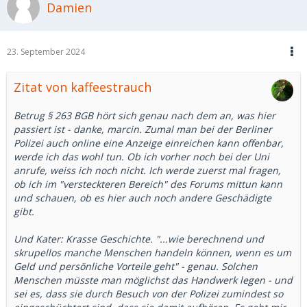
Damien
Parallelen zu deinen eigenen Erlebnissen. Es zeigt sich
immer wieder, wie berechnend und skrupellos manche
Menschen handeln können, wenn es um Geld und
persönliche Vorteile geht.
23. September 2024
Zitat von kaffeestrauch
Betrug § 263 BGB hört sich genau nach dem an, was hier
passiert ist - danke, marcin. Zumal man bei der Berliner
Polizei auch online eine Anzeige einreichen kann offenbar,
werde ich das wohl tun. Ob ich vorher noch bei der Uni
anrufe, weiss ich noch nicht. Ich werde zuerst mal fragen,
ob ich im "versteckteren Bereich" des Forums mittun kann
und schauen, ob es hier auch noch andere Geschädigte
gibt.
Und Kater: Krasse Geschichte. "...wie berechnend und
skrupellos manche Menschen handeln können, wenn es um
Geld und persönliche Vorteile geht" - genau. Solchen
Menschen müsste man möglichst das Handwerk legen - und
sei es, dass sie durch Besuch von der Polizei zumindest so