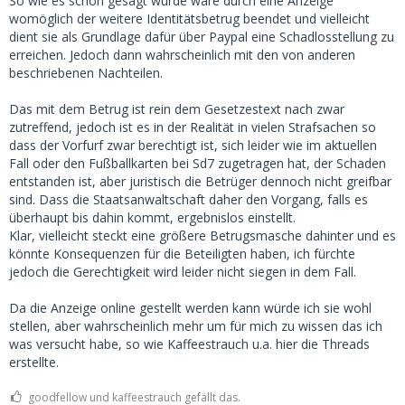
So wie es schon gesagt wurde wäre durch eine Anzeige
womöglich der weitere Identitätsbetrug beendet und vielleicht
dient sie als Grundlage dafür über Paypal eine Schadlosstellung zu
erreichen. Jedoch dann wahrscheinlich mit den von anderen
beschriebenen Nachteilen.
Das mit dem Betrug ist rein dem Gesetzestext nach zwar
zutreffend, jedoch ist es in der Realität in vielen Strafsachen so
dass der Vorfurf zwar berechtigt ist, sich leider wie im aktuellen
Fall oder den Fußballkarten bei Sd7 zugetragen hat, der Schaden
entstanden ist, aber juristisch die Betrüger dennoch nicht greifbar
sind. Dass die Staatsanwaltschaft daher den Vorgang, falls es
überhaupt bis dahin kommt, ergebnislos einstellt.
Klar, vielleicht steckt eine größere Betrugsmasche dahinter und es
könnte Konsequenzen für die Beteiligten haben, ich fürchte
jedoch die Gerechtigkeit wird leider nicht siegen in dem Fall.
Da die Anzeige online gestellt werden kann würde ich sie wohl
stellen, aber wahrscheinlich mehr um für mich zu wissen das ich
was versucht habe, so wie Kaffeestrauch u.a. hier die Threads
erstellte.
goodfellow und kaffeestrauch gefällt das.