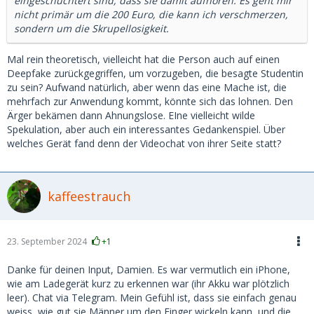
eingeschüchtert sind, dass sie damit aufhören. Es geht mir
nicht primär um die 200 Euro, die kann ich verschmerzen,
sondern um die Skrupellosigkeit.
Mal rein theoretisch, vielleicht hat die Person auch auf einen
Deepfake zurückgegriffen, um vorzugeben, die besagte Studentin
zu sein? Aufwand natürlich, aber wenn das eine Mache ist, die
mehrfach zur Anwendung kommt, könnte sich das lohnen. Den
Ärger bekämen dann Ahnungslose. EIne vielleicht wilde
Spekulation, aber auch ein interessantes Gedankenspiel. Über
welches Gerät fand denn der Videochat von ihrer Seite statt?
kaffeestrauch
23. September 2024
+1
Danke für deinen Input, Damien. Es war vermutlich ein iPhone,
wie am Ladegerät kurz zu erkennen war (ihr Akku war plötzlich
leer). Chat via Telegram. Mein Gefühl ist, dass sie einfach genau
weiss, wie gut sie Männer um den Finger wickeln kann, und die