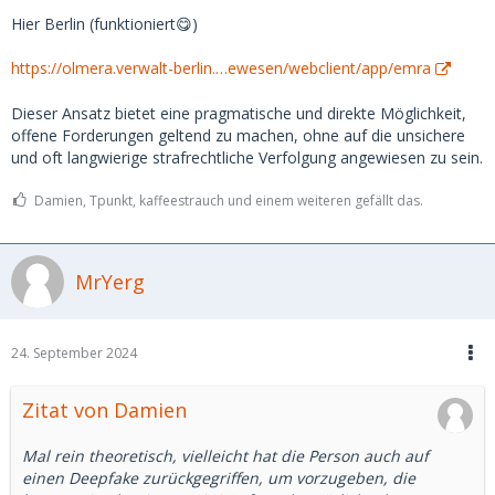
Kreditkarte, die bei Paypal hinterlegt ist. Wenn ich das
Hier Berlin (funktioniert😋)
ganze mit einer polizeilichen Anzeige untermauere, könnte
es gewisse Chancen geben. Vorerst habe ich der Userin
https://olmera.verwalt-berlin.…ewesen/webclient/app/emra
über ihre gmail-Adresse mitgeteilt, dass sie bis morgen um
10 Uhr Zeit hat, die Kohle zurückzuzahlen, ohne dass ich
Dieser Ansatz bietet eine pragmatische und direkte Möglichkeit,
weitere Schritte einleite.
offene Forderungen geltend zu machen, ohne auf die unsichere
und oft langwierige strafrechtliche Verfolgung angewiesen zu sein.
Damien, Tpunkt, kaffeestrauch und einem weiteren gefällt das.
MrYerg
24. September 2024
Zitat von Damien
Mal rein theoretisch, vielleicht hat die Person auch auf
einen Deepfake zurückgegriffen, um vorzugeben, die