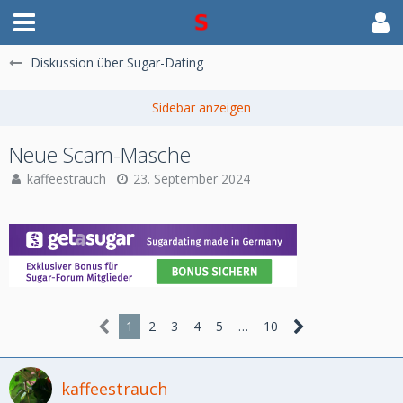
Diskussion über Sugar-Dating
Neue Scam-Masche
kaffeestrauch
23. September 2024
1
2
3
4
5
…
10
kaffeestrauch