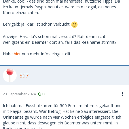
Person an einer Berliner Uni bei der
Danke, cool - das sind doch mal handfeste, nützliche Tipps! Da
Studierendenvertretung. Ich könnte natürlich versuchen, sie
ich kaum jemals Paypal benutze, wäre es mir egal, ein neues
über die Uni zu kontaktieren und sie so wissen zu lassen,
Konto einzurichten.
dass es mir ernst ist, die Kohle von ihr selbst zurück zu
bekommen - aber das ist wohl riskant wegen ner
Lehrgeld: Ja, klar. Ist schon verbucht
Verleumdungs-Gegenklage und ich müsste wohl - wenn
schon - den sauberen Weg über eine Anzeige gehen. Ihre
Anzeige: Hast du's schon mal versucht? Ruft denn nicht
Profilbilder schlugen in der Reverse-Image-Suche nicht an
wenigstens ein Beamter dort an, falls das Realname stimmt?
und stimmten mit der Person überein, die ich im Videochat
sah. Verdächtig ist allenfalls, dass unter ihrem Namen (sie
Habe
hier
nun mehr Infos eingestellt.
behauptete, demnächst ihren Master zu machen) keinerlei
Publikationen oder Assistenztätigkeiten zu ergoogeln waren
und auch kein sinnvolles Linkedin-Profil sichtbar war (nur
Sd7
ein sehr leeres).
Zurück zu heute Morgen.
23. September 2024
+1
Vereinbart war ein Date mit mir (ca. 7 Bahnstunden weit
weg) vor ihrem Semesterbeginn nächste Woche. Sie wolle in
Ich hab mal Fussballkarten für 500 Euro im Internet gekauft und
meiner Gegend ohnehin noch Freunde besuchen, ob ich ihr
mit Paypal bezahlt. War Betrug. Hat keine Sau interessiert. Die
denn beim Ticket und Hotel ein wenig finanziell helfen
Onlineanzeige wurde nach vier Wochen erfolglos eingestellt. Ich
könne, sonst wolle sie nichts. Natürlich läuten da alle
glaube nicht, dass deswegen ein Beamter was unternimmt. In
Alarmglocken betreffend "Vorschussbetrug" - aber sie
Berlin schon gar nicht.