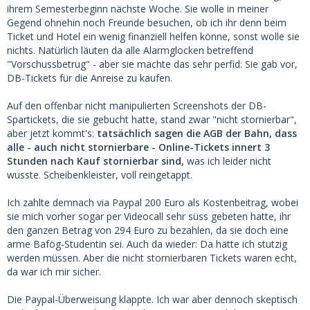
ihrem Semesterbeginn nächste Woche. Sie wolle in meiner
Gegend ohnehin noch Freunde besuchen, ob ich ihr denn beim
Ticket und Hotel ein wenig finanziell helfen könne, sonst wolle sie
nichts. Natürlich läuten da alle Alarmglocken betreffend
"Vorschussbetrug" - aber sie machte das sehr perfid: Sie gab vor,
DB-Tickets für die Anreise zu kaufen.
Auf den offenbar nicht manipulierten Screenshots der DB-
Spartickets, die sie gebucht hatte, stand zwar "nicht stornierbar",
aber jetzt kommt's:
tatsächlich sagen die AGB der Bahn, dass
alle - auch nicht stornierbare - Online-Tickets innert 3
Stunden nach Kauf stornierbar sind,
was ich leider nicht
wusste. Scheibenkleister, voll reingetappt.
Ich zahlte demnach via Paypal 200 Euro als Kostenbeitrag, wobei
sie mich vorher sogar per Videocall sehr süss gebeten hatte, ihr
den ganzen Betrag von 294 Euro zu bezahlen, da sie doch eine
arme Bafög-Studentin sei. Auch da wieder: Da hätte ich stutzig
werden müssen. Aber die nicht stornierbaren Tickets waren echt,
da war ich mir sicher.
Die Paypal-Überweisung klappte. Ich war aber dennoch skeptisch