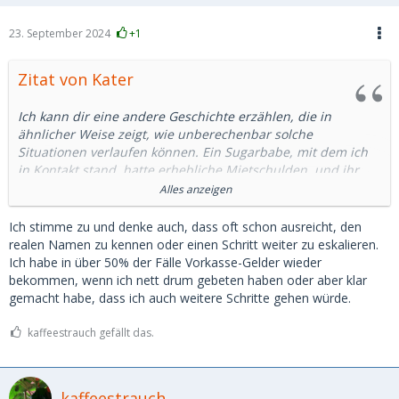
23. September 2024
+1
Zitat von Kater
Ich kann dir eine andere Geschichte erzählen, die in
ähnlicher Weise zeigt, wie unberechenbar solche
Situationen verlaufen können. Ein Sugarbabe, mit dem ich
in Kontakt stand, hatte erhebliche Mietschulden, und ihr
drohte die Kündigung der Wohnung. Die Angelegenheit war
Alles anzeigen
absolut real; ich hatte selbst Kontakt zur Hausverwaltung
aufgenommen und schließlich die ausstehenden Beträge
Ich stimme zu und denke auch, dass oft schon ausreicht, den
direkt auf das Konto der Hausverwaltung überwiesen – nicht
realen Namen zu kennen oder einen Schritt weiter zu eskalieren.
auf ihr persönliches Konto.
Ich habe in über 50% der Fälle Vorkasse-Gelder wieder
bekommen, wenn ich nett drum gebeten haben oder aber klar
Nur kurze Zeit später teilte sie mir mit, dass sie jemand
gemacht habe, dass ich auch weitere Schritte gehen würde.
anderen kennengelernt habe. Sie wolle sich nicht mehr in
der Öffentlichkeit mit mir zeigen, gemeinsame Reisen
kaffeestrauch gefällt das.
stünden ebenfalls nicht mehr zur Debatte. Stattdessen bot
sie mir an, das überwiesene Geld bei ihr zu Hause gegen
sexuelle Dienstleistungen einzutauschen. Diese Abmachung
kaffeestrauch