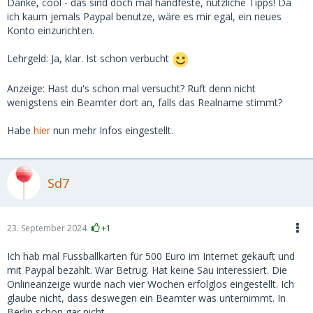
Person an einer Berliner Uni bei der
Danke, cool - das sind doch mal handfeste, nützliche Tipps! Da
Studierendenvertretung. Ich könnte natürlich versuchen, sie
ich kaum jemals Paypal benutze, wäre es mir egal, ein neues
über die Uni zu kontaktieren und sie so wissen zu lassen,
Konto einzurichten.
dass es mir ernst ist, die Kohle von ihr selbst zurück zu
bekommen - aber das ist wohl riskant wegen ner
Lehrgeld: Ja, klar. Ist schon verbucht
Verleumdungs-Gegenklage und ich müsste wohl - wenn
schon - den sauberen Weg über eine Anzeige gehen. Ihre
Anzeige: Hast du's schon mal versucht? Ruft denn nicht
Profilbilder schlugen in der Reverse-Image-Suche nicht an
wenigstens ein Beamter dort an, falls das Realname stimmt?
und stimmten mit der Person überein, die ich im Videochat
sah. Verdächtig ist allenfalls, dass unter ihrem Namen (sie
Habe
hier
nun mehr Infos eingestellt.
behauptete, demnächst ihren Master zu machen) keinerlei
Publikationen oder Assistenztätigkeiten zu ergoogeln waren
und auch kein sinnvolles Linkedin-Profil sichtbar war (nur
Sd7
ein sehr leeres).
Zurück zu heute Morgen.
23. September 2024
+1
Vereinbart war ein Date mit mir (ca. 7 Bahnstunden weit
weg) vor ihrem Semesterbeginn nächste Woche. Sie wolle in
Ich hab mal Fussballkarten für 500 Euro im Internet gekauft und
meiner Gegend ohnehin noch Freunde besuchen, ob ich ihr
mit Paypal bezahlt. War Betrug. Hat keine Sau interessiert. Die
denn beim Ticket und Hotel ein wenig finanziell helfen
Onlineanzeige wurde nach vier Wochen erfolglos eingestellt. Ich
könne, sonst wolle sie nichts. Natürlich läuten da alle
glaube nicht, dass deswegen ein Beamter was unternimmt. In
Alarmglocken betreffend "Vorschussbetrug" - aber sie
Berlin schon gar nicht.