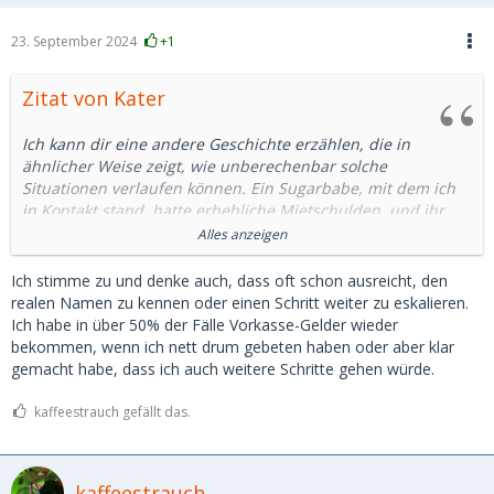
23. September 2024
+1
Zitat von Kater
Ich kann dir eine andere Geschichte erzählen, die in
ähnlicher Weise zeigt, wie unberechenbar solche
Situationen verlaufen können. Ein Sugarbabe, mit dem ich
in Kontakt stand, hatte erhebliche Mietschulden, und ihr
drohte die Kündigung der Wohnung. Die Angelegenheit war
Alles anzeigen
absolut real; ich hatte selbst Kontakt zur Hausverwaltung
aufgenommen und schließlich die ausstehenden Beträge
Ich stimme zu und denke auch, dass oft schon ausreicht, den
direkt auf das Konto der Hausverwaltung überwiesen – nicht
realen Namen zu kennen oder einen Schritt weiter zu eskalieren.
auf ihr persönliches Konto.
Ich habe in über 50% der Fälle Vorkasse-Gelder wieder
bekommen, wenn ich nett drum gebeten haben oder aber klar
Nur kurze Zeit später teilte sie mir mit, dass sie jemand
gemacht habe, dass ich auch weitere Schritte gehen würde.
anderen kennengelernt habe. Sie wolle sich nicht mehr in
der Öffentlichkeit mit mir zeigen, gemeinsame Reisen
kaffeestrauch gefällt das.
stünden ebenfalls nicht mehr zur Debatte. Stattdessen bot
sie mir an, das überwiesene Geld bei ihr zu Hause gegen
sexuelle Dienstleistungen einzutauschen. Diese Abmachung
kaffeestrauch