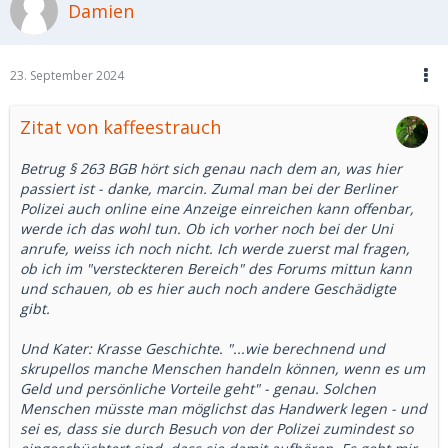
Damien
Parallelen zu deinen eigenen Erlebnissen. Es zeigt sich
immer wieder, wie berechnend und skrupellos manche
Menschen handeln können, wenn es um Geld und
persönliche Vorteile geht.
23. September 2024
Zitat von kaffeestrauch
Betrug § 263 BGB hört sich genau nach dem an, was hier
passiert ist - danke, marcin. Zumal man bei der Berliner
Polizei auch online eine Anzeige einreichen kann offenbar,
werde ich das wohl tun. Ob ich vorher noch bei der Uni
anrufe, weiss ich noch nicht. Ich werde zuerst mal fragen,
ob ich im "versteckteren Bereich" des Forums mittun kann
und schauen, ob es hier auch noch andere Geschädigte
gibt.
Und Kater: Krasse Geschichte. "...wie berechnend und
skrupellos manche Menschen handeln können, wenn es um
Geld und persönliche Vorteile geht" - genau. Solchen
Menschen müsste man möglichst das Handwerk legen - und
sei es, dass sie durch Besuch von der Polizei zumindest so