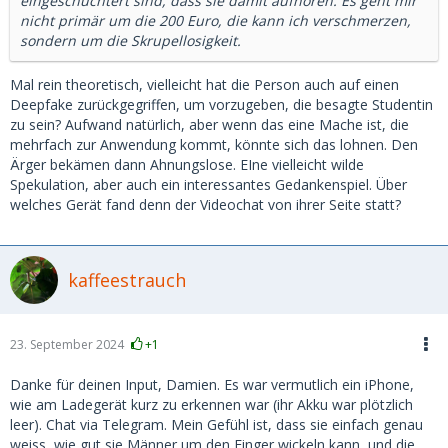
eingeschüchtert sind, dass sie damit aufhören. Es geht mir
nicht primär um die 200 Euro, die kann ich verschmerzen,
sondern um die Skrupellosigkeit.
Mal rein theoretisch, vielleicht hat die Person auch auf einen
Deepfake zurückgegriffen, um vorzugeben, die besagte Studentin
zu sein? Aufwand natürlich, aber wenn das eine Mache ist, die
mehrfach zur Anwendung kommt, könnte sich das lohnen. Den
Ärger bekämen dann Ahnungslose. EIne vielleicht wilde
Spekulation, aber auch ein interessantes Gedankenspiel. Über
welches Gerät fand denn der Videochat von ihrer Seite statt?
kaffeestrauch
23. September 2024
+1
Danke für deinen Input, Damien. Es war vermutlich ein iPhone,
wie am Ladegerät kurz zu erkennen war (ihr Akku war plötzlich
leer). Chat via Telegram. Mein Gefühl ist, dass sie einfach genau
weiss, wie gut sie Männer um den Finger wickeln kann, und die