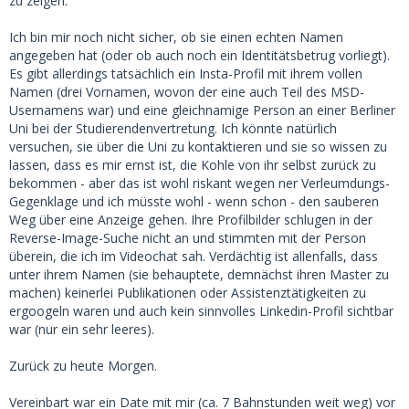
zu zeigen.
Ich bin mir noch nicht sicher, ob sie einen echten Namen
angegeben hat (oder ob auch noch ein Identitätsbetrug vorliegt).
Es gibt allerdings tatsächlich ein Insta-Profil mit ihrem vollen
Namen (drei Vornamen, wovon der eine auch Teil des MSD-
Usernamens war) und eine gleichnamige Person an einer Berliner
Uni bei der Studierendenvertretung. Ich könnte natürlich
versuchen, sie über die Uni zu kontaktieren und sie so wissen zu
lassen, dass es mir ernst ist, die Kohle von ihr selbst zurück zu
bekommen - aber das ist wohl riskant wegen ner Verleumdungs-
Gegenklage und ich müsste wohl - wenn schon - den sauberen
Weg über eine Anzeige gehen. Ihre Profilbilder schlugen in der
Reverse-Image-Suche nicht an und stimmten mit der Person
überein, die ich im Videochat sah. Verdächtig ist allenfalls, dass
unter ihrem Namen (sie behauptete, demnächst ihren Master zu
machen) keinerlei Publikationen oder Assistenztätigkeiten zu
ergoogeln waren und auch kein sinnvolles Linkedin-Profil sichtbar
war (nur ein sehr leeres).
Zurück zu heute Morgen.
Vereinbart war ein Date mit mir (ca. 7 Bahnstunden weit weg) vor