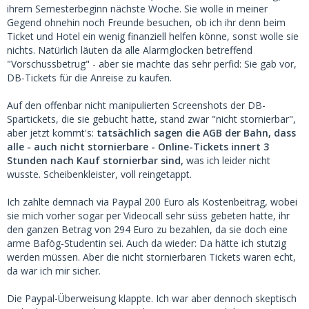
ihrem Semesterbeginn nächste Woche. Sie wolle in meiner
Gegend ohnehin noch Freunde besuchen, ob ich ihr denn beim
Ticket und Hotel ein wenig finanziell helfen könne, sonst wolle sie
nichts. Natürlich läuten da alle Alarmglocken betreffend
"Vorschussbetrug" - aber sie machte das sehr perfid: Sie gab vor,
DB-Tickets für die Anreise zu kaufen.
Auf den offenbar nicht manipulierten Screenshots der DB-
Spartickets, die sie gebucht hatte, stand zwar "nicht stornierbar",
aber jetzt kommt's:
tatsächlich sagen die AGB der Bahn, dass
alle - auch nicht stornierbare - Online-Tickets innert 3
Stunden nach Kauf stornierbar sind,
was ich leider nicht
wusste. Scheibenkleister, voll reingetappt.
Ich zahlte demnach via Paypal 200 Euro als Kostenbeitrag, wobei
sie mich vorher sogar per Videocall sehr süss gebeten hatte, ihr
den ganzen Betrag von 294 Euro zu bezahlen, da sie doch eine
arme Bafög-Studentin sei. Auch da wieder: Da hätte ich stutzig
werden müssen. Aber die nicht stornierbaren Tickets waren echt,
da war ich mir sicher.
Die Paypal-Überweisung klappte. Ich war aber dennoch skeptisch