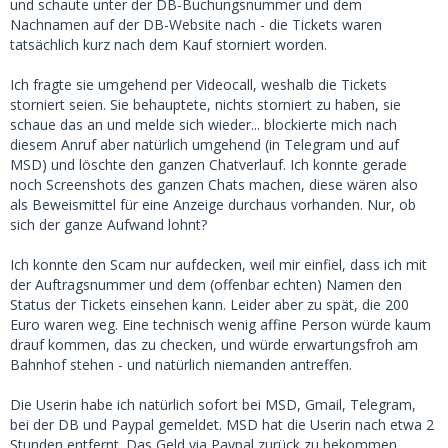
und schaute unter der DB-Buchungsnummer und dem
Nachnamen auf der DB-Website nach - die Tickets waren
tatsächlich kurz nach dem Kauf storniert worden.
Ich fragte sie umgehend per Videocall, weshalb die Tickets
storniert seien. Sie behauptete, nichts storniert zu haben, sie
schaue das an und melde sich wieder... blockierte mich nach
diesem Anruf aber natürlich umgehend (in Telegram und auf
MSD) und löschte den ganzen Chatverlauf. Ich konnte gerade
noch Screenshots des ganzen Chats machen, diese wären also
als Beweismittel für eine Anzeige durchaus vorhanden. Nur, ob
sich der ganze Aufwand lohnt?
Ich konnte den Scam nur aufdecken, weil mir einfiel, dass ich mit
der Auftragsnummer und dem (offenbar echten) Namen den
Status der Tickets einsehen kann. Leider aber zu spät, die 200
Euro waren weg. Eine technisch wenig affine Person würde kaum
drauf kommen, das zu checken, und würde erwartungsfroh am
Bahnhof stehen - und natürlich niemanden antreffen.
Die Userin habe ich natürlich sofort bei MSD, Gmail, Telegram,
bei der DB und Paypal gemeldet. MSD hat die Userin nach etwa 2
Stunden entfernt. Das Geld via Paypal zurück zu bekommen,