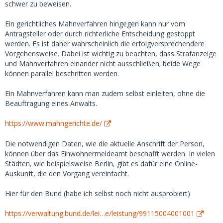
Ich fragte sie umgehend per Videocall, weshalb die Tickets
schwer zu beweisen.
storniert seien. Sie behauptete, nichts storniert zu haben,
sie schaue das an und melde sich wieder... blockierte mich
Ein gerichtliches Mahnverfahren hingegen kann nur vom
nach diesem Anruf aber natürlich umgehend (in Telegram
Antragsteller oder durch richterliche Entscheidung gestoppt
und auf MSD) und löschte den ganzen Chatverlauf. Ich
werden. Es ist daher wahrscheinlich die erfolgversprechendere
konnte gerade noch Screenshots des ganzen Chats machen,
Vorgehensweise. Dabei ist wichtig zu beachten, dass Strafanzeige
diese wären also als Beweismittel für eine Anzeige durchaus
und Mahnverfahren einander nicht ausschließen; beide Wege
vorhanden. Nur, ob sich der ganze Aufwand lohnt?
können parallel beschritten werden.
Ich konnte den Scam nur aufdecken, weil mir einfiel, dass
Ein Mahnverfahren kann man zudem selbst einleiten, ohne die
ich mit der Auftragsnummer und dem (offenbar echten)
Beauftragung eines Anwalts.
Namen den Status der Tickets einsehen kann. Leider aber
zu spät, die 200 Euro waren weg. Eine technisch wenig
https://www.mahngerichte.de/
affine Person würde kaum drauf kommen, das zu checken,
und würde erwartungsfroh am Bahnhof stehen - und
Die notwendigen Daten, wie die aktuelle Anschrift der Person,
natürlich niemanden antreffen.
können über das Einwohnermeldeamt beschafft werden. In vielen
Städten, wie beispielsweise Berlin, gibt es dafür eine Online-
Die Userin habe ich natürlich sofort bei MSD, Gmail,
Auskunft, die den Vorgang vereinfacht.
Telegram, bei der DB und Paypal gemeldet. MSD hat die
Userin nach etwa 2 Stunden entfernt. Das Geld via Paypal
Hier für den Bund (habe ich selbst noch nicht ausprobiert)
zurück zu bekommen, dürfte unmöglich sein, da es bei
solchen Überweisungen keinen Käuferschutz gibt.
https://verwaltung.bund.de/lei…e/leistung/99115004001001
Zumindest versuche ich ein Chargebackverfahren bei der