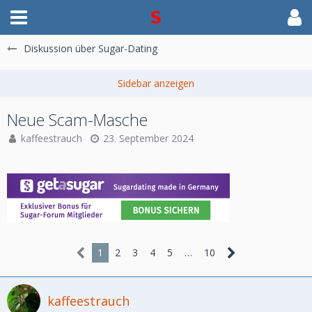
Diskussion über Sugar-Dating
Neue Scam-Masche
kaffeestrauch
23. September 2024
1
2
3
4
5
…
10
kaffeestrauch