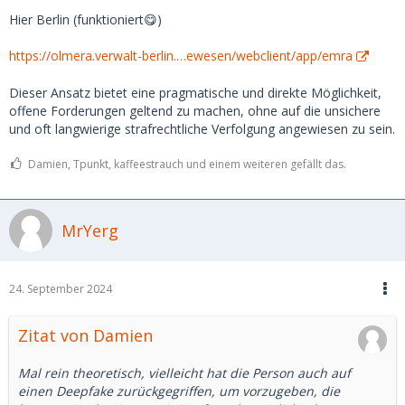
Kreditkarte, die bei Paypal hinterlegt ist. Wenn ich das
Hier Berlin (funktioniert😋)
ganze mit einer polizeilichen Anzeige untermauere, könnte
es gewisse Chancen geben. Vorerst habe ich der Userin
https://olmera.verwalt-berlin.…ewesen/webclient/app/emra
über ihre gmail-Adresse mitgeteilt, dass sie bis morgen um
10 Uhr Zeit hat, die Kohle zurückzuzahlen, ohne dass ich
Dieser Ansatz bietet eine pragmatische und direkte Möglichkeit,
weitere Schritte einleite.
offene Forderungen geltend zu machen, ohne auf die unsichere
und oft langwierige strafrechtliche Verfolgung angewiesen zu sein.
Damien, Tpunkt, kaffeestrauch und einem weiteren gefällt das.
MrYerg
24. September 2024
Zitat von Damien
Mal rein theoretisch, vielleicht hat die Person auch auf
einen Deepfake zurückgegriffen, um vorzugeben, die