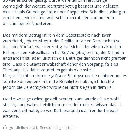
So wie es schon gesagt wurde wäre durch eine Anzeige
womöglich der weitere Identitätsbetrug beendet und vielleicht
dient sie als Grundlage dafür über Paypal eine Schadlosstellung zu
erreichen. Jedoch dann wahrscheinlich mit den von anderen
beschriebenen Nachteilen.
Das mit dem Betrug ist rein dem Gesetzestext nach zwar
zutreffend, jedoch ist es in der Realität in vielen Strafsachen so
dass der Vorfurf zwar berechtigt ist, sich leider wie im aktuellen
Fall oder den Fußballkarten bei Sd7 zugetragen hat, der Schaden
entstanden ist, aber juristisch die Betrüger dennoch nicht greifbar
sind. Dass die Staatsanwaltschaft daher den Vorgang, falls es
überhaupt bis dahin kommt, ergebnislos einstellt.
Klar, vielleicht steckt eine größere Betrugsmasche dahinter und es
könnte Konsequenzen für die Beteiligten haben, ich fürchte
jedoch die Gerechtigkeit wird leider nicht siegen in dem Fall.
Da die Anzeige online gestellt werden kann würde ich sie wohl
stellen, aber wahrscheinlich mehr um für mich zu wissen das ich
was versucht habe, so wie Kaffeestrauch u.a. hier die Threads
erstellte.
goodfellow und kaffeestrauch gefällt das.