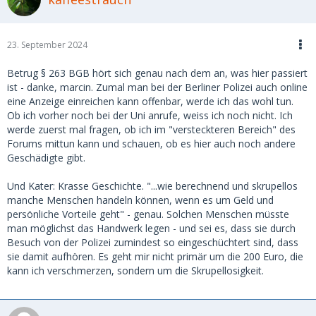
war jedoch zu keinem Zeitpunkt getroffen worden. Auf
WhatsApp schrieb sie mir dann unverblümt, sie würde mir
das Geld in einem Jahr zurückzahlen.
23. September 2024
Ich machte ihr unmissverständlich klar, dass ich ihren
Namen, ihre Adresse und sogar ihren Mietvertrag in meinen
Betrug § 263 BGB hört sich genau nach dem an, was hier passiert
Unterlagen hatte. Doch das schien sie keineswegs zu
ist - danke, marcin. Zumal man bei der Berliner Polizei auch online
beeindrucken. Ihre Reaktion war kühl und abweisend: Ich
eine Anzeige einreichen kann offenbar, werde ich das wohl tun.
solle froh sein, wenn ich überhaupt etwas von meinem Geld
Ob ich vorher noch bei der Uni anrufe, weiss ich noch nicht. Ich
zurückbekomme – und das frühestens in einem Jahr.
werde zuerst mal fragen, ob ich im "versteckteren Bereich" des
Forums mittun kann und schauen, ob es hier auch noch andere
Daraufhin erstattete ich Anzeige und leitete ein
Geschädigte gibt.
gerichtliches Mahnverfahren ein. Von beiden Vorgängen
sendete ich eine Kopie an die Hausverwaltung. Nur kurze
Und Kater: Krasse Geschichte. "...wie berechnend und skrupellos
Zeit später war das überwiesene Geld wieder auf meinem
manche Menschen handeln können, wenn es um Geld und
Konto. Was ich damit verdeutlichen möchte, ist, dass sie fest
persönliche Vorteile geht" - genau. Solchen Menschen müsste
davon ausging, dass ich früher oder später aufgeben würde
man möglichst das Handwerk legen - und sei es, dass sie durch
– aus mildtätigen Gründen, weil ich nicht an den Erfolg
Besuch von der Polizei zumindest so eingeschüchtert sind, dass
glaubte, oder aus welchen Motiven auch immer.
sie damit aufhören. Es geht mir nicht primär um die 200 Euro, die
kann ich verschmerzen, sondern um die Skrupellosigkeit.
Ich gehe davon aus, dass sie dieses Spielchen – oder
zumindest eine sehr ähnliche Masche – bereits unzählige
Male erfolgreich durchgezogen hat. Vielleicht entdeckst du