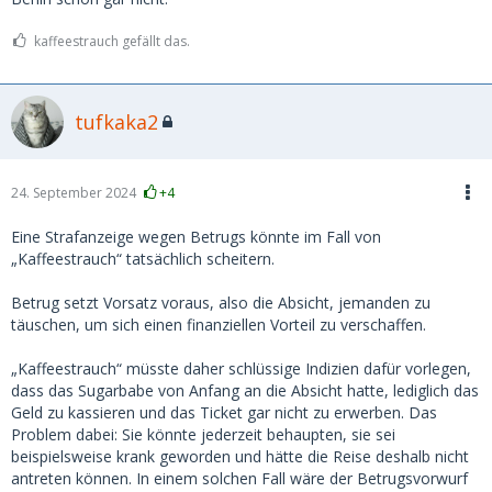
machte das sehr perfid: Sie gab vor, DB-Tickets für die
Anreise zu kaufen.
kaffeestrauch gefällt das.
Auf den offenbar nicht manipulierten Screenshots der DB-
Spartickets, die sie gebucht hatte, stand zwar "nicht
tufkaka2
stornierbar", aber jetzt kommt's:
tatsächlich sagen die AGB
der Bahn, dass alle - auch nicht stornierbare - Online-
Tickets innert 3 Stunden nach Kauf stornierbar sind,
was
ich leider nicht wusste. Scheibenkleister, voll reingetappt.
24. September 2024
+4
Ich zahlte demnach via Paypal 200 Euro als Kostenbeitrag,
Eine Strafanzeige wegen Betrugs könnte im Fall von
wobei sie mich vorher sogar per Videocall sehr süss gebeten
„Kaffeestrauch“ tatsächlich scheitern.
hatte, ihr den ganzen Betrag von 294 Euro zu bezahlen, da
sie doch eine arme Bafög-Studentin sei. Auch da wieder: Da
Betrug setzt Vorsatz voraus, also die Absicht, jemanden zu
hätte ich stutzig werden müssen. Aber die nicht
täuschen, um sich einen finanziellen Vorteil zu verschaffen.
stornierbaren Tickets waren echt, da war ich mir sicher.
„Kaffeestrauch“ müsste daher schlüssige Indizien dafür vorlegen,
Die Paypal-Überweisung klappte. Ich war aber dennoch
dass das Sugarbabe von Anfang an die Absicht hatte, lediglich das
skeptisch und schaute unter der DB-Buchungsnummer und
Geld zu kassieren und das Ticket gar nicht zu erwerben. Das
dem Nachnamen auf der DB-Website nach - die Tickets
Problem dabei: Sie könnte jederzeit behaupten, sie sei
waren tatsächlich kurz nach dem Kauf storniert worden.
beispielsweise krank geworden und hätte die Reise deshalb nicht
antreten können. In einem solchen Fall wäre der Betrugsvorwurf