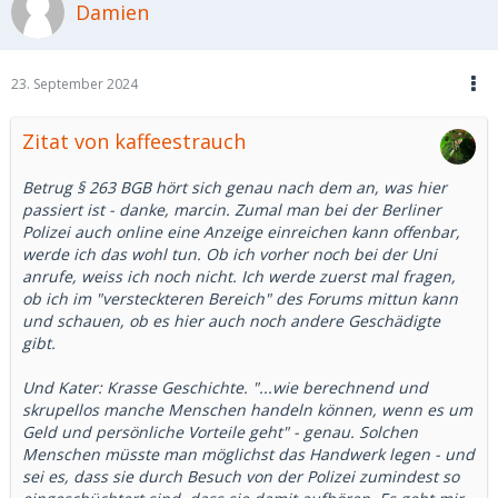
Damien
Parallelen zu deinen eigenen Erlebnissen. Es zeigt sich
immer wieder, wie berechnend und skrupellos manche
Menschen handeln können, wenn es um Geld und
persönliche Vorteile geht.
23. September 2024
Zitat von kaffeestrauch
Betrug § 263 BGB hört sich genau nach dem an, was hier
passiert ist - danke, marcin. Zumal man bei der Berliner
Polizei auch online eine Anzeige einreichen kann offenbar,
werde ich das wohl tun. Ob ich vorher noch bei der Uni
anrufe, weiss ich noch nicht. Ich werde zuerst mal fragen,
ob ich im "versteckteren Bereich" des Forums mittun kann
und schauen, ob es hier auch noch andere Geschädigte
gibt.
Und Kater: Krasse Geschichte. "...wie berechnend und
skrupellos manche Menschen handeln können, wenn es um
Geld und persönliche Vorteile geht" - genau. Solchen
Menschen müsste man möglichst das Handwerk legen - und
sei es, dass sie durch Besuch von der Polizei zumindest so