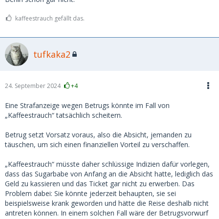
machte das sehr perfid: Sie gab vor, DB-Tickets für die
Anreise zu kaufen.
kaffeestrauch gefällt das.
Auf den offenbar nicht manipulierten Screenshots der DB-
Spartickets, die sie gebucht hatte, stand zwar "nicht
tufkaka2
stornierbar", aber jetzt kommt's:
tatsächlich sagen die AGB
der Bahn, dass alle - auch nicht stornierbare - Online-
Tickets innert 3 Stunden nach Kauf stornierbar sind,
was
ich leider nicht wusste. Scheibenkleister, voll reingetappt.
24. September 2024
+4
Ich zahlte demnach via Paypal 200 Euro als Kostenbeitrag,
Eine Strafanzeige wegen Betrugs könnte im Fall von
wobei sie mich vorher sogar per Videocall sehr süss gebeten
„Kaffeestrauch“ tatsächlich scheitern.
hatte, ihr den ganzen Betrag von 294 Euro zu bezahlen, da
sie doch eine arme Bafög-Studentin sei. Auch da wieder: Da
Betrug setzt Vorsatz voraus, also die Absicht, jemanden zu
hätte ich stutzig werden müssen. Aber die nicht
täuschen, um sich einen finanziellen Vorteil zu verschaffen.
stornierbaren Tickets waren echt, da war ich mir sicher.
„Kaffeestrauch“ müsste daher schlüssige Indizien dafür vorlegen,
Die Paypal-Überweisung klappte. Ich war aber dennoch
dass das Sugarbabe von Anfang an die Absicht hatte, lediglich das
skeptisch und schaute unter der DB-Buchungsnummer und
Geld zu kassieren und das Ticket gar nicht zu erwerben. Das
dem Nachnamen auf der DB-Website nach - die Tickets
Problem dabei: Sie könnte jederzeit behaupten, sie sei
waren tatsächlich kurz nach dem Kauf storniert worden.
beispielsweise krank geworden und hätte die Reise deshalb nicht
antreten können. In einem solchen Fall wäre der Betrugsvorwurf