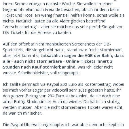
ihrem Semesterbeginn nächste Woche. Sie wolle in meiner
Gegend ohnehin noch Freunde besuchen, ob ich ihr denn beim
Ticket und Hotel ein wenig finanziell helfen könne, sonst wolle sie
nichts. Natürlich läuten da alle Alarmglocken betreffend
"Vorschussbetrug" - aber sie machte das sehr perfid: Sie gab vor,
DB-Tickets für die Anreise zu kaufen.
Auf den offenbar nicht manipulierten Screenshots der DB-
Spartickets, die sie gebucht hatte, stand zwar "nicht stornierbar",
aber jetzt kommt's:
tatsächlich sagen die AGB der Bahn, dass
alle - auch nicht stornierbare - Online-Tickets innert 3
Stunden nach Kauf stornierbar sind,
was ich leider nicht
wusste. Scheibenkleister, voll reingetappt.
Ich zahlte demnach via Paypal 200 Euro als Kostenbeitrag, wobei
sie mich vorher sogar per Videocall sehr süss gebeten hatte, ihr
den ganzen Betrag von 294 Euro zu bezahlen, da sie doch eine
arme Bafög-Studentin sei. Auch da wieder: Da hätte ich stutzig
werden müssen. Aber die nicht stornierbaren Tickets waren echt,
da war ich mir sicher.
Die Paypal-Überweisung klappte. Ich war aber dennoch skeptisch