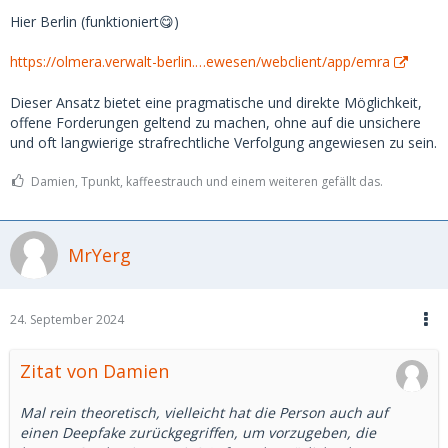
Kreditkarte, die bei Paypal hinterlegt ist. Wenn ich das
Hier Berlin (funktioniert😋)
ganze mit einer polizeilichen Anzeige untermauere, könnte
es gewisse Chancen geben. Vorerst habe ich der Userin
https://olmera.verwalt-berlin.…ewesen/webclient/app/emra
über ihre gmail-Adresse mitgeteilt, dass sie bis morgen um
10 Uhr Zeit hat, die Kohle zurückzuzahlen, ohne dass ich
Dieser Ansatz bietet eine pragmatische und direkte Möglichkeit,
weitere Schritte einleite.
offene Forderungen geltend zu machen, ohne auf die unsichere
und oft langwierige strafrechtliche Verfolgung angewiesen zu sein.
Damien, Tpunkt, kaffeestrauch und einem weiteren gefällt das.
MrYerg
24. September 2024
Zitat von Damien
Mal rein theoretisch, vielleicht hat die Person auch auf
einen Deepfake zurückgegriffen, um vorzugeben, die