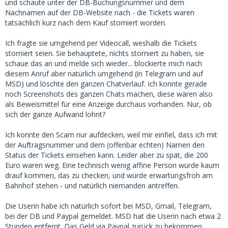
und schaute unter der DB-Buchungsnummer und dem
Nachnamen auf der DB-Website nach - die Tickets waren
tatsächlich kurz nach dem Kauf storniert worden.
Ich fragte sie umgehend per Videocall, weshalb die Tickets
storniert seien. Sie behauptete, nichts storniert zu haben, sie
schaue das an und melde sich wieder... blockierte mich nach
diesem Anruf aber natürlich umgehend (in Telegram und auf
MSD) und löschte den ganzen Chatverlauf. Ich konnte gerade
noch Screenshots des ganzen Chats machen, diese wären also
als Beweismittel für eine Anzeige durchaus vorhanden. Nur, ob
sich der ganze Aufwand lohnt?
Ich konnte den Scam nur aufdecken, weil mir einfiel, dass ich mit
der Auftragsnummer und dem (offenbar echten) Namen den
Status der Tickets einsehen kann. Leider aber zu spät, die 200
Euro waren weg. Eine technisch wenig affine Person würde kaum
drauf kommen, das zu checken, und würde erwartungsfroh am
Bahnhof stehen - und natürlich niemanden antreffen.
Die Userin habe ich natürlich sofort bei MSD, Gmail, Telegram,
bei der DB und Paypal gemeldet. MSD hat die Userin nach etwa 2
Stunden entfernt. Das Geld via Paypal zurück zu bekommen,