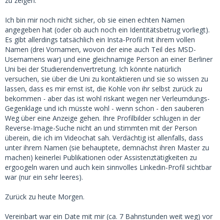
zu zeigen.
Ich bin mir noch nicht sicher, ob sie einen echten Namen
angegeben hat (oder ob auch noch ein Identitätsbetrug vorliegt).
Es gibt allerdings tatsächlich ein Insta-Profil mit ihrem vollen
Namen (drei Vornamen, wovon der eine auch Teil des MSD-
Usernamens war) und eine gleichnamige Person an einer Berliner
Uni bei der Studierendenvertretung. Ich könnte natürlich
versuchen, sie über die Uni zu kontaktieren und sie so wissen zu
lassen, dass es mir ernst ist, die Kohle von ihr selbst zurück zu
bekommen - aber das ist wohl riskant wegen ner Verleumdungs-
Gegenklage und ich müsste wohl - wenn schon - den sauberen
Weg über eine Anzeige gehen. Ihre Profilbilder schlugen in der
Reverse-Image-Suche nicht an und stimmten mit der Person
überein, die ich im Videochat sah. Verdächtig ist allenfalls, dass
unter ihrem Namen (sie behauptete, demnächst ihren Master zu
machen) keinerlei Publikationen oder Assistenztätigkeiten zu
ergoogeln waren und auch kein sinnvolles Linkedin-Profil sichtbar
war (nur ein sehr leeres).
Zurück zu heute Morgen.
Vereinbart war ein Date mit mir (ca. 7 Bahnstunden weit weg) vor