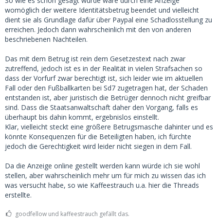
So wie es schon gesagt wurde wäre durch eine Anzeige
womöglich der weitere Identitätsbetrug beendet und vielleicht
dient sie als Grundlage dafür über Paypal eine Schadlosstellung zu
erreichen. Jedoch dann wahrscheinlich mit den von anderen
beschriebenen Nachteilen.
Das mit dem Betrug ist rein dem Gesetzestext nach zwar
zutreffend, jedoch ist es in der Realität in vielen Strafsachen so
dass der Vorfurf zwar berechtigt ist, sich leider wie im aktuellen
Fall oder den Fußballkarten bei Sd7 zugetragen hat, der Schaden
entstanden ist, aber juristisch die Betrüger dennoch nicht greifbar
sind. Dass die Staatsanwaltschaft daher den Vorgang, falls es
überhaupt bis dahin kommt, ergebnislos einstellt.
Klar, vielleicht steckt eine größere Betrugsmasche dahinter und es
könnte Konsequenzen für die Beteiligten haben, ich fürchte
jedoch die Gerechtigkeit wird leider nicht siegen in dem Fall.
Da die Anzeige online gestellt werden kann würde ich sie wohl
stellen, aber wahrscheinlich mehr um für mich zu wissen das ich
was versucht habe, so wie Kaffeestrauch u.a. hier die Threads
erstellte.
goodfellow und kaffeestrauch gefällt das.