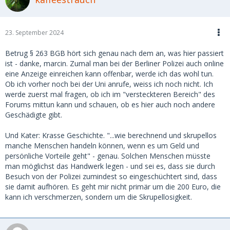
war jedoch zu keinem Zeitpunkt getroffen worden. Auf
WhatsApp schrieb sie mir dann unverblümt, sie würde mir
das Geld in einem Jahr zurückzahlen.
23. September 2024
Ich machte ihr unmissverständlich klar, dass ich ihren
Namen, ihre Adresse und sogar ihren Mietvertrag in meinen
Betrug § 263 BGB hört sich genau nach dem an, was hier passiert
Unterlagen hatte. Doch das schien sie keineswegs zu
ist - danke, marcin. Zumal man bei der Berliner Polizei auch online
beeindrucken. Ihre Reaktion war kühl und abweisend: Ich
eine Anzeige einreichen kann offenbar, werde ich das wohl tun.
solle froh sein, wenn ich überhaupt etwas von meinem Geld
Ob ich vorher noch bei der Uni anrufe, weiss ich noch nicht. Ich
zurückbekomme – und das frühestens in einem Jahr.
werde zuerst mal fragen, ob ich im "versteckteren Bereich" des
Forums mittun kann und schauen, ob es hier auch noch andere
Daraufhin erstattete ich Anzeige und leitete ein
Geschädigte gibt.
gerichtliches Mahnverfahren ein. Von beiden Vorgängen
sendete ich eine Kopie an die Hausverwaltung. Nur kurze
Und Kater: Krasse Geschichte. "...wie berechnend und skrupellos
Zeit später war das überwiesene Geld wieder auf meinem
manche Menschen handeln können, wenn es um Geld und
Konto. Was ich damit verdeutlichen möchte, ist, dass sie fest
persönliche Vorteile geht" - genau. Solchen Menschen müsste
davon ausging, dass ich früher oder später aufgeben würde
man möglichst das Handwerk legen - und sei es, dass sie durch
– aus mildtätigen Gründen, weil ich nicht an den Erfolg
Besuch von der Polizei zumindest so eingeschüchtert sind, dass
glaubte, oder aus welchen Motiven auch immer.
sie damit aufhören. Es geht mir nicht primär um die 200 Euro, die
kann ich verschmerzen, sondern um die Skrupellosigkeit.
Ich gehe davon aus, dass sie dieses Spielchen – oder
zumindest eine sehr ähnliche Masche – bereits unzählige
Male erfolgreich durchgezogen hat. Vielleicht entdeckst du