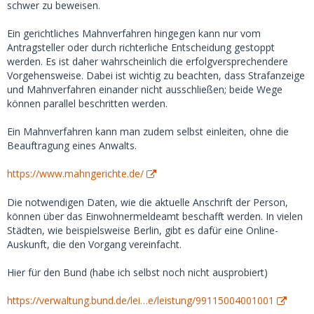
Ich fragte sie umgehend per Videocall, weshalb die Tickets
schwer zu beweisen.
storniert seien. Sie behauptete, nichts storniert zu haben,
sie schaue das an und melde sich wieder... blockierte mich
Ein gerichtliches Mahnverfahren hingegen kann nur vom
nach diesem Anruf aber natürlich umgehend (in Telegram
Antragsteller oder durch richterliche Entscheidung gestoppt
und auf MSD) und löschte den ganzen Chatverlauf. Ich
werden. Es ist daher wahrscheinlich die erfolgversprechendere
konnte gerade noch Screenshots des ganzen Chats machen,
Vorgehensweise. Dabei ist wichtig zu beachten, dass Strafanzeige
diese wären also als Beweismittel für eine Anzeige durchaus
und Mahnverfahren einander nicht ausschließen; beide Wege
vorhanden. Nur, ob sich der ganze Aufwand lohnt?
können parallel beschritten werden.
Ich konnte den Scam nur aufdecken, weil mir einfiel, dass
Ein Mahnverfahren kann man zudem selbst einleiten, ohne die
ich mit der Auftragsnummer und dem (offenbar echten)
Beauftragung eines Anwalts.
Namen den Status der Tickets einsehen kann. Leider aber
zu spät, die 200 Euro waren weg. Eine technisch wenig
https://www.mahngerichte.de/
affine Person würde kaum drauf kommen, das zu checken,
und würde erwartungsfroh am Bahnhof stehen - und
Die notwendigen Daten, wie die aktuelle Anschrift der Person,
natürlich niemanden antreffen.
können über das Einwohnermeldeamt beschafft werden. In vielen
Städten, wie beispielsweise Berlin, gibt es dafür eine Online-
Die Userin habe ich natürlich sofort bei MSD, Gmail,
Auskunft, die den Vorgang vereinfacht.
Telegram, bei der DB und Paypal gemeldet. MSD hat die
Userin nach etwa 2 Stunden entfernt. Das Geld via Paypal
Hier für den Bund (habe ich selbst noch nicht ausprobiert)
zurück zu bekommen, dürfte unmöglich sein, da es bei
solchen Überweisungen keinen Käuferschutz gibt.
https://verwaltung.bund.de/lei…e/leistung/99115004001001
Zumindest versuche ich ein Chargebackverfahren bei der