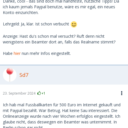
Person an einer Berliner Uni bei der
Danke, cool - das sind doch mal handfeste, nützliche Tipps! Da
Studierendenvertretung. Ich könnte natürlich versuchen, sie
ich kaum jemals Paypal benutze, wäre es mir egal, ein neues
über die Uni zu kontaktieren und sie so wissen zu lassen,
Konto einzurichten.
dass es mir ernst ist, die Kohle von ihr selbst zurück zu
bekommen - aber das ist wohl riskant wegen ner
Lehrgeld: Ja, klar. Ist schon verbucht
Verleumdungs-Gegenklage und ich müsste wohl - wenn
schon - den sauberen Weg über eine Anzeige gehen. Ihre
Anzeige: Hast du's schon mal versucht? Ruft denn nicht
Profilbilder schlugen in der Reverse-Image-Suche nicht an
wenigstens ein Beamter dort an, falls das Realname stimmt?
und stimmten mit der Person überein, die ich im Videochat
sah. Verdächtig ist allenfalls, dass unter ihrem Namen (sie
Habe
hier
nun mehr Infos eingestellt.
behauptete, demnächst ihren Master zu machen) keinerlei
Publikationen oder Assistenztätigkeiten zu ergoogeln waren
und auch kein sinnvolles Linkedin-Profil sichtbar war (nur
Sd7
ein sehr leeres).
Zurück zu heute Morgen.
23. September 2024
+1
Vereinbart war ein Date mit mir (ca. 7 Bahnstunden weit
weg) vor ihrem Semesterbeginn nächste Woche. Sie wolle in
Ich hab mal Fussballkarten für 500 Euro im Internet gekauft und
meiner Gegend ohnehin noch Freunde besuchen, ob ich ihr
mit Paypal bezahlt. War Betrug. Hat keine Sau interessiert. Die
denn beim Ticket und Hotel ein wenig finanziell helfen
Onlineanzeige wurde nach vier Wochen erfolglos eingestellt. Ich
könne, sonst wolle sie nichts. Natürlich läuten da alle
glaube nicht, dass deswegen ein Beamter was unternimmt. In
Alarmglocken betreffend "Vorschussbetrug" - aber sie
Berlin schon gar nicht.