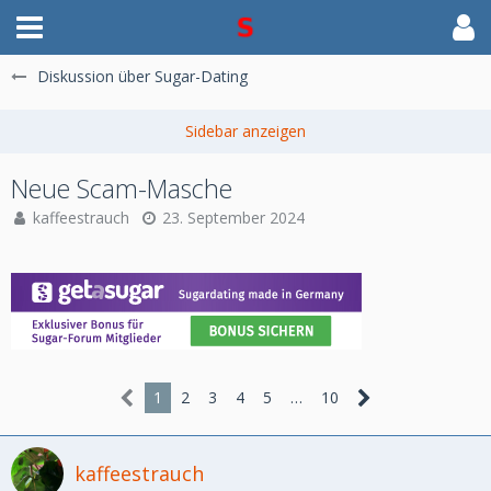
Diskussion über Sugar-Dating
Neue Scam-Masche
kaffeestrauch
23. September 2024
1
2
3
4
5
…
10
kaffeestrauch