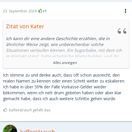
23. September 2024
+1
Zitat von Kater
Ich kann dir eine andere Geschichte erzählen, die in
ähnlicher Weise zeigt, wie unberechenbar solche
Situationen verlaufen können. Ein Sugarbabe, mit dem ich
in Kontakt stand, hatte erhebliche Mietschulden, und ihr
drohte die Kündigung der Wohnung. Die Angelegenheit war
Alles anzeigen
absolut real; ich hatte selbst Kontakt zur Hausverwaltung
aufgenommen und schließlich die ausstehenden Beträge
Ich stimme zu und denke auch, dass oft schon ausreicht, den
direkt auf das Konto der Hausverwaltung überwiesen – nicht
realen Namen zu kennen oder einen Schritt weiter zu eskalieren.
auf ihr persönliches Konto.
Ich habe in über 50% der Fälle Vorkasse-Gelder wieder
bekommen, wenn ich nett drum gebeten haben oder aber klar
Nur kurze Zeit später teilte sie mir mit, dass sie jemand
gemacht habe, dass ich auch weitere Schritte gehen würde.
anderen kennengelernt habe. Sie wolle sich nicht mehr in
der Öffentlichkeit mit mir zeigen, gemeinsame Reisen
kaffeestrauch gefällt das.
stünden ebenfalls nicht mehr zur Debatte. Stattdessen bot
sie mir an, das überwiesene Geld bei ihr zu Hause gegen
sexuelle Dienstleistungen einzutauschen. Diese Abmachung
kaffeestrauch