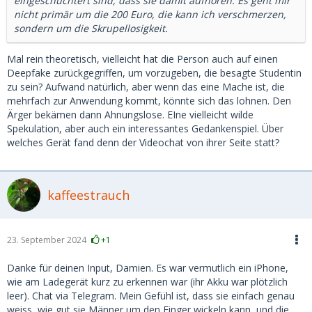
eingeschüchtert sind, dass sie damit aufhören. Es geht mir
nicht primär um die 200 Euro, die kann ich verschmerzen,
sondern um die Skrupellosigkeit.
Mal rein theoretisch, vielleicht hat die Person auch auf einen
Deepfake zurückgegriffen, um vorzugeben, die besagte Studentin
zu sein? Aufwand natürlich, aber wenn das eine Mache ist, die
mehrfach zur Anwendung kommt, könnte sich das lohnen. Den
Ärger bekämen dann Ahnungslose. EIne vielleicht wilde
Spekulation, aber auch ein interessantes Gedankenspiel. Über
welches Gerät fand denn der Videochat von ihrer Seite statt?
kaffeestrauch
23. September 2024
+1
Danke für deinen Input, Damien. Es war vermutlich ein iPhone,
wie am Ladegerät kurz zu erkennen war (ihr Akku war plötzlich
leer). Chat via Telegram. Mein Gefühl ist, dass sie einfach genau
weiss, wie gut sie Männer um den Finger wickeln kann, und die