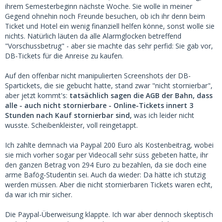
ihrem Semesterbeginn nächste Woche. Sie wolle in meiner
Gegend ohnehin noch Freunde besuchen, ob ich ihr denn beim
Ticket und Hotel ein wenig finanziell helfen könne, sonst wolle sie
nichts. Natürlich läuten da alle Alarmglocken betreffend
"Vorschussbetrug" - aber sie machte das sehr perfid: Sie gab vor,
DB-Tickets für die Anreise zu kaufen.
Auf den offenbar nicht manipulierten Screenshots der DB-
Spartickets, die sie gebucht hatte, stand zwar "nicht stornierbar",
aber jetzt kommt's:
tatsächlich sagen die AGB der Bahn, dass
alle - auch nicht stornierbare - Online-Tickets innert 3
Stunden nach Kauf stornierbar sind,
was ich leider nicht
wusste. Scheibenkleister, voll reingetappt.
Ich zahlte demnach via Paypal 200 Euro als Kostenbeitrag, wobei
sie mich vorher sogar per Videocall sehr süss gebeten hatte, ihr
den ganzen Betrag von 294 Euro zu bezahlen, da sie doch eine
arme Bafög-Studentin sei. Auch da wieder: Da hätte ich stutzig
werden müssen. Aber die nicht stornierbaren Tickets waren echt,
da war ich mir sicher.
Die Paypal-Überweisung klappte. Ich war aber dennoch skeptisch