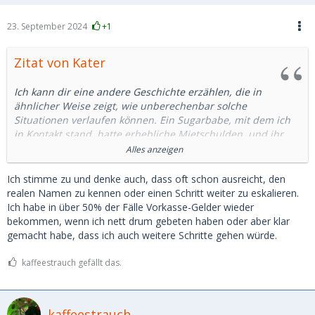
23. September 2024
+1
Zitat von Kater
Ich kann dir eine andere Geschichte erzählen, die in
ähnlicher Weise zeigt, wie unberechenbar solche
Situationen verlaufen können. Ein Sugarbabe, mit dem ich
in Kontakt stand, hatte erhebliche Mietschulden, und ihr
drohte die Kündigung der Wohnung. Die Angelegenheit war
Alles anzeigen
absolut real; ich hatte selbst Kontakt zur Hausverwaltung
aufgenommen und schließlich die ausstehenden Beträge
Ich stimme zu und denke auch, dass oft schon ausreicht, den
direkt auf das Konto der Hausverwaltung überwiesen – nicht
realen Namen zu kennen oder einen Schritt weiter zu eskalieren.
auf ihr persönliches Konto.
Ich habe in über 50% der Fälle Vorkasse-Gelder wieder
bekommen, wenn ich nett drum gebeten haben oder aber klar
Nur kurze Zeit später teilte sie mir mit, dass sie jemand
gemacht habe, dass ich auch weitere Schritte gehen würde.
anderen kennengelernt habe. Sie wolle sich nicht mehr in
der Öffentlichkeit mit mir zeigen, gemeinsame Reisen
kaffeestrauch gefällt das.
stünden ebenfalls nicht mehr zur Debatte. Stattdessen bot
sie mir an, das überwiesene Geld bei ihr zu Hause gegen
sexuelle Dienstleistungen einzutauschen. Diese Abmachung
kaffeestrauch