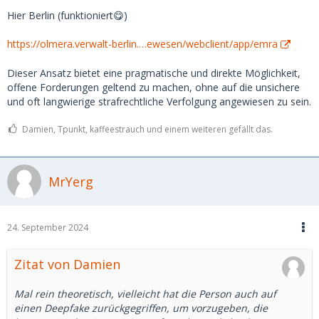
Kreditkarte, die bei Paypal hinterlegt ist. Wenn ich das
Hier Berlin (funktioniert😋)
ganze mit einer polizeilichen Anzeige untermauere, könnte
es gewisse Chancen geben. Vorerst habe ich der Userin
https://olmera.verwalt-berlin.…ewesen/webclient/app/emra
über ihre gmail-Adresse mitgeteilt, dass sie bis morgen um
10 Uhr Zeit hat, die Kohle zurückzuzahlen, ohne dass ich
Dieser Ansatz bietet eine pragmatische und direkte Möglichkeit,
weitere Schritte einleite.
offene Forderungen geltend zu machen, ohne auf die unsichere
und oft langwierige strafrechtliche Verfolgung angewiesen zu sein.
Damien, Tpunkt, kaffeestrauch und einem weiteren gefällt das.
MrYerg
24. September 2024
Zitat von Damien
Mal rein theoretisch, vielleicht hat die Person auch auf
einen Deepfake zurückgegriffen, um vorzugeben, die