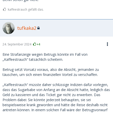
machte das sehr perfid: Sie gab vor, DB-Tickets für die
Anreise zu kaufen.
kaffeestrauch gefällt das.
Auf den offenbar nicht manipulierten Screenshots der DB-
Spartickets, die sie gebucht hatte, stand zwar "nicht
tufkaka2
stornierbar", aber jetzt kommt's:
tatsächlich sagen die AGB
der Bahn, dass alle - auch nicht stornierbare - Online-
Tickets innert 3 Stunden nach Kauf stornierbar sind,
was
ich leider nicht wusste. Scheibenkleister, voll reingetappt.
24. September 2024
+4
Ich zahlte demnach via Paypal 200 Euro als Kostenbeitrag,
Eine Strafanzeige wegen Betrugs könnte im Fall von
wobei sie mich vorher sogar per Videocall sehr süss gebeten
„Kaffeestrauch“ tatsächlich scheitern.
hatte, ihr den ganzen Betrag von 294 Euro zu bezahlen, da
sie doch eine arme Bafög-Studentin sei. Auch da wieder: Da
Betrug setzt Vorsatz voraus, also die Absicht, jemanden zu
hätte ich stutzig werden müssen. Aber die nicht
täuschen, um sich einen finanziellen Vorteil zu verschaffen.
stornierbaren Tickets waren echt, da war ich mir sicher.
„Kaffeestrauch“ müsste daher schlüssige Indizien dafür vorlegen,
Die Paypal-Überweisung klappte. Ich war aber dennoch
dass das Sugarbabe von Anfang an die Absicht hatte, lediglich das
skeptisch und schaute unter der DB-Buchungsnummer und
Geld zu kassieren und das Ticket gar nicht zu erwerben. Das
dem Nachnamen auf der DB-Website nach - die Tickets
Problem dabei: Sie könnte jederzeit behaupten, sie sei
waren tatsächlich kurz nach dem Kauf storniert worden.
beispielsweise krank geworden und hätte die Reise deshalb nicht
antreten können. In einem solchen Fall wäre der Betrugsvorwurf