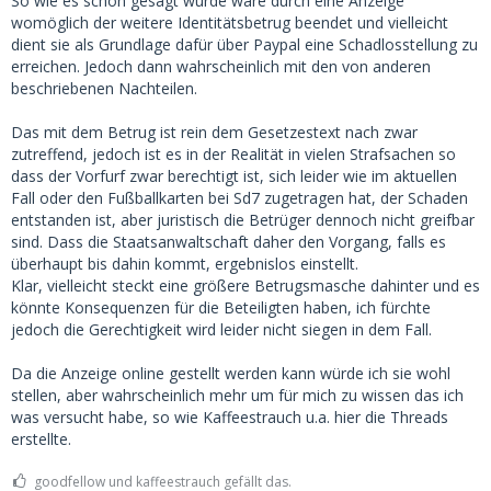
So wie es schon gesagt wurde wäre durch eine Anzeige
womöglich der weitere Identitätsbetrug beendet und vielleicht
dient sie als Grundlage dafür über Paypal eine Schadlosstellung zu
erreichen. Jedoch dann wahrscheinlich mit den von anderen
beschriebenen Nachteilen.
Das mit dem Betrug ist rein dem Gesetzestext nach zwar
zutreffend, jedoch ist es in der Realität in vielen Strafsachen so
dass der Vorfurf zwar berechtigt ist, sich leider wie im aktuellen
Fall oder den Fußballkarten bei Sd7 zugetragen hat, der Schaden
entstanden ist, aber juristisch die Betrüger dennoch nicht greifbar
sind. Dass die Staatsanwaltschaft daher den Vorgang, falls es
überhaupt bis dahin kommt, ergebnislos einstellt.
Klar, vielleicht steckt eine größere Betrugsmasche dahinter und es
könnte Konsequenzen für die Beteiligten haben, ich fürchte
jedoch die Gerechtigkeit wird leider nicht siegen in dem Fall.
Da die Anzeige online gestellt werden kann würde ich sie wohl
stellen, aber wahrscheinlich mehr um für mich zu wissen das ich
was versucht habe, so wie Kaffeestrauch u.a. hier die Threads
erstellte.
goodfellow und kaffeestrauch gefällt das.