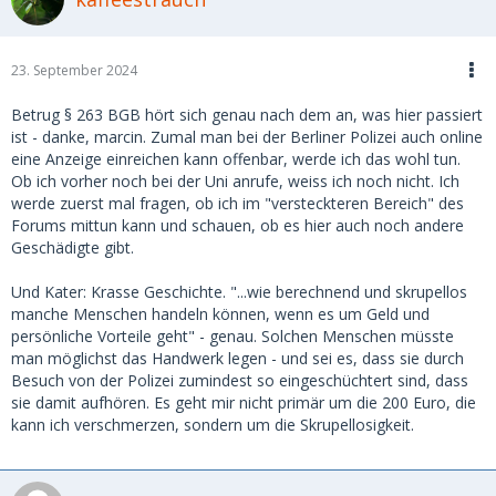
war jedoch zu keinem Zeitpunkt getroffen worden. Auf
WhatsApp schrieb sie mir dann unverblümt, sie würde mir
das Geld in einem Jahr zurückzahlen.
23. September 2024
Ich machte ihr unmissverständlich klar, dass ich ihren
Namen, ihre Adresse und sogar ihren Mietvertrag in meinen
Betrug § 263 BGB hört sich genau nach dem an, was hier passiert
Unterlagen hatte. Doch das schien sie keineswegs zu
ist - danke, marcin. Zumal man bei der Berliner Polizei auch online
beeindrucken. Ihre Reaktion war kühl und abweisend: Ich
eine Anzeige einreichen kann offenbar, werde ich das wohl tun.
solle froh sein, wenn ich überhaupt etwas von meinem Geld
Ob ich vorher noch bei der Uni anrufe, weiss ich noch nicht. Ich
zurückbekomme – und das frühestens in einem Jahr.
werde zuerst mal fragen, ob ich im "versteckteren Bereich" des
Forums mittun kann und schauen, ob es hier auch noch andere
Daraufhin erstattete ich Anzeige und leitete ein
Geschädigte gibt.
gerichtliches Mahnverfahren ein. Von beiden Vorgängen
sendete ich eine Kopie an die Hausverwaltung. Nur kurze
Und Kater: Krasse Geschichte. "...wie berechnend und skrupellos
Zeit später war das überwiesene Geld wieder auf meinem
manche Menschen handeln können, wenn es um Geld und
Konto. Was ich damit verdeutlichen möchte, ist, dass sie fest
persönliche Vorteile geht" - genau. Solchen Menschen müsste
davon ausging, dass ich früher oder später aufgeben würde
man möglichst das Handwerk legen - und sei es, dass sie durch
– aus mildtätigen Gründen, weil ich nicht an den Erfolg
Besuch von der Polizei zumindest so eingeschüchtert sind, dass
glaubte, oder aus welchen Motiven auch immer.
sie damit aufhören. Es geht mir nicht primär um die 200 Euro, die
kann ich verschmerzen, sondern um die Skrupellosigkeit.
Ich gehe davon aus, dass sie dieses Spielchen – oder
zumindest eine sehr ähnliche Masche – bereits unzählige
Male erfolgreich durchgezogen hat. Vielleicht entdeckst du