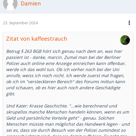
Damien
Parallelen zu deinen eigenen Erlebnissen. Es zeigt sich
immer wieder, wie berechnend und skrupellos manche
Menschen handeln können, wenn es um Geld und
persönliche Vorteile geht.
23. September 2024
Zitat von kaffeestrauch
Betrug § 263 BGB hört sich genau nach dem an, was hier
passiert ist - danke, marcin. Zumal man bei der Berliner
Polizei auch online eine Anzeige einreichen kann offenbar,
werde ich das wohl tun. Ob ich vorher noch bei der Uni
anrufe, weiss ich noch nicht. Ich werde zuerst mal fragen,
ob ich im "versteckteren Bereich" des Forums mittun kann
und schauen, ob es hier auch noch andere Geschädigte
gibt.
Und Kater: Krasse Geschichte. "...wie berechnend und
skrupellos manche Menschen handeln können, wenn es um
Geld und persönliche Vorteile geht" - genau. Solchen
Menschen müsste man möglichst das Handwerk legen - und
sei es, dass sie durch Besuch von der Polizei zumindest so