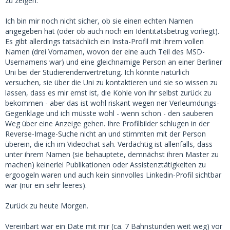
zu zeigen.
Ich bin mir noch nicht sicher, ob sie einen echten Namen
angegeben hat (oder ob auch noch ein Identitätsbetrug vorliegt).
Es gibt allerdings tatsächlich ein Insta-Profil mit ihrem vollen
Namen (drei Vornamen, wovon der eine auch Teil des MSD-
Usernamens war) und eine gleichnamige Person an einer Berliner
Uni bei der Studierendenvertretung. Ich könnte natürlich
versuchen, sie über die Uni zu kontaktieren und sie so wissen zu
lassen, dass es mir ernst ist, die Kohle von ihr selbst zurück zu
bekommen - aber das ist wohl riskant wegen ner Verleumdungs-
Gegenklage und ich müsste wohl - wenn schon - den sauberen
Weg über eine Anzeige gehen. Ihre Profilbilder schlugen in der
Reverse-Image-Suche nicht an und stimmten mit der Person
überein, die ich im Videochat sah. Verdächtig ist allenfalls, dass
unter ihrem Namen (sie behauptete, demnächst ihren Master zu
machen) keinerlei Publikationen oder Assistenztätigkeiten zu
ergoogeln waren und auch kein sinnvolles Linkedin-Profil sichtbar
war (nur ein sehr leeres).
Zurück zu heute Morgen.
Vereinbart war ein Date mit mir (ca. 7 Bahnstunden weit weg) vor