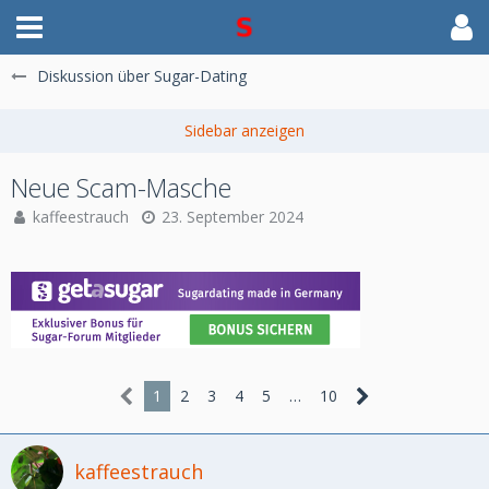
Diskussion über Sugar-Dating
Neue Scam-Masche
kaffeestrauch
23. September 2024
1
2
3
4
5
…
10
kaffeestrauch