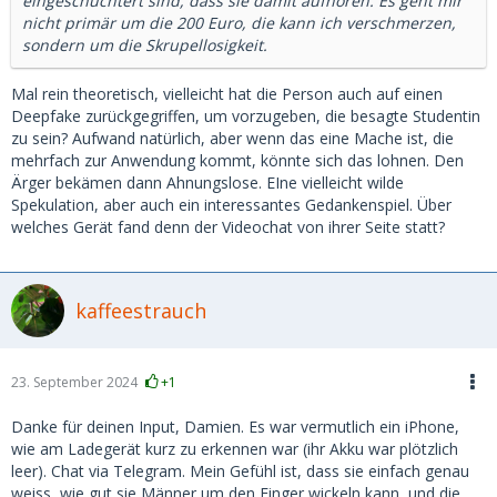
eingeschüchtert sind, dass sie damit aufhören. Es geht mir
nicht primär um die 200 Euro, die kann ich verschmerzen,
sondern um die Skrupellosigkeit.
Mal rein theoretisch, vielleicht hat die Person auch auf einen
Deepfake zurückgegriffen, um vorzugeben, die besagte Studentin
zu sein? Aufwand natürlich, aber wenn das eine Mache ist, die
mehrfach zur Anwendung kommt, könnte sich das lohnen. Den
Ärger bekämen dann Ahnungslose. EIne vielleicht wilde
Spekulation, aber auch ein interessantes Gedankenspiel. Über
welches Gerät fand denn der Videochat von ihrer Seite statt?
kaffeestrauch
23. September 2024
+1
Danke für deinen Input, Damien. Es war vermutlich ein iPhone,
wie am Ladegerät kurz zu erkennen war (ihr Akku war plötzlich
leer). Chat via Telegram. Mein Gefühl ist, dass sie einfach genau
weiss, wie gut sie Männer um den Finger wickeln kann, und die