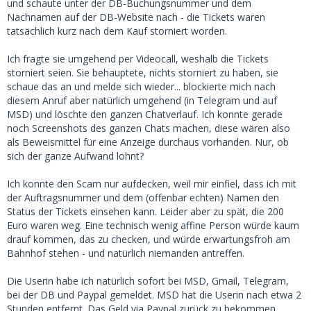
und schaute unter der DB-Buchungsnummer und dem
Nachnamen auf der DB-Website nach - die Tickets waren
tatsächlich kurz nach dem Kauf storniert worden.
Ich fragte sie umgehend per Videocall, weshalb die Tickets
storniert seien. Sie behauptete, nichts storniert zu haben, sie
schaue das an und melde sich wieder... blockierte mich nach
diesem Anruf aber natürlich umgehend (in Telegram und auf
MSD) und löschte den ganzen Chatverlauf. Ich konnte gerade
noch Screenshots des ganzen Chats machen, diese wären also
als Beweismittel für eine Anzeige durchaus vorhanden. Nur, ob
sich der ganze Aufwand lohnt?
Ich konnte den Scam nur aufdecken, weil mir einfiel, dass ich mit
der Auftragsnummer und dem (offenbar echten) Namen den
Status der Tickets einsehen kann. Leider aber zu spät, die 200
Euro waren weg. Eine technisch wenig affine Person würde kaum
drauf kommen, das zu checken, und würde erwartungsfroh am
Bahnhof stehen - und natürlich niemanden antreffen.
Die Userin habe ich natürlich sofort bei MSD, Gmail, Telegram,
bei der DB und Paypal gemeldet. MSD hat die Userin nach etwa 2
Stunden entfernt. Das Geld via Paypal zurück zu bekommen,