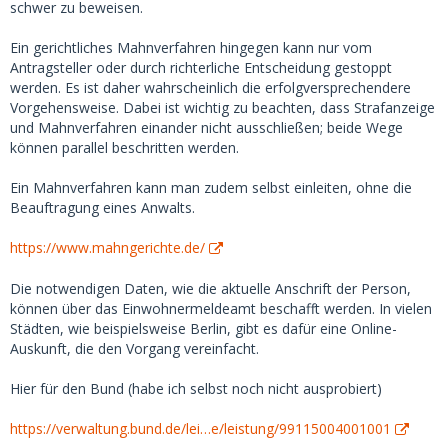
Ich fragte sie umgehend per Videocall, weshalb die Tickets
schwer zu beweisen.
storniert seien. Sie behauptete, nichts storniert zu haben,
sie schaue das an und melde sich wieder... blockierte mich
Ein gerichtliches Mahnverfahren hingegen kann nur vom
nach diesem Anruf aber natürlich umgehend (in Telegram
Antragsteller oder durch richterliche Entscheidung gestoppt
und auf MSD) und löschte den ganzen Chatverlauf. Ich
werden. Es ist daher wahrscheinlich die erfolgversprechendere
konnte gerade noch Screenshots des ganzen Chats machen,
Vorgehensweise. Dabei ist wichtig zu beachten, dass Strafanzeige
diese wären also als Beweismittel für eine Anzeige durchaus
und Mahnverfahren einander nicht ausschließen; beide Wege
vorhanden. Nur, ob sich der ganze Aufwand lohnt?
können parallel beschritten werden.
Ich konnte den Scam nur aufdecken, weil mir einfiel, dass
Ein Mahnverfahren kann man zudem selbst einleiten, ohne die
ich mit der Auftragsnummer und dem (offenbar echten)
Beauftragung eines Anwalts.
Namen den Status der Tickets einsehen kann. Leider aber
zu spät, die 200 Euro waren weg. Eine technisch wenig
https://www.mahngerichte.de/
affine Person würde kaum drauf kommen, das zu checken,
und würde erwartungsfroh am Bahnhof stehen - und
Die notwendigen Daten, wie die aktuelle Anschrift der Person,
natürlich niemanden antreffen.
können über das Einwohnermeldeamt beschafft werden. In vielen
Städten, wie beispielsweise Berlin, gibt es dafür eine Online-
Die Userin habe ich natürlich sofort bei MSD, Gmail,
Auskunft, die den Vorgang vereinfacht.
Telegram, bei der DB und Paypal gemeldet. MSD hat die
Userin nach etwa 2 Stunden entfernt. Das Geld via Paypal
Hier für den Bund (habe ich selbst noch nicht ausprobiert)
zurück zu bekommen, dürfte unmöglich sein, da es bei
solchen Überweisungen keinen Käuferschutz gibt.
https://verwaltung.bund.de/lei…e/leistung/99115004001001
Zumindest versuche ich ein Chargebackverfahren bei der