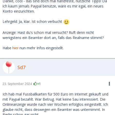
Person an einer Berliner Uni bei der
Danke, cool - das sind doch mal handfeste, nützliche Tipps! Da
Studierendenvertretung. Ich könnte natürlich versuchen, sie
ich kaum jemals Paypal benutze, wäre es mir egal, ein neues
über die Uni zu kontaktieren und sie so wissen zu lassen,
Konto einzurichten.
dass es mir ernst ist, die Kohle von ihr selbst zurück zu
bekommen - aber das ist wohl riskant wegen ner
Lehrgeld: Ja, klar. Ist schon verbucht
Verleumdungs-Gegenklage und ich müsste wohl - wenn
schon - den sauberen Weg über eine Anzeige gehen. Ihre
Anzeige: Hast du's schon mal versucht? Ruft denn nicht
Profilbilder schlugen in der Reverse-Image-Suche nicht an
wenigstens ein Beamter dort an, falls das Realname stimmt?
und stimmten mit der Person überein, die ich im Videochat
sah. Verdächtig ist allenfalls, dass unter ihrem Namen (sie
Habe
hier
nun mehr Infos eingestellt.
behauptete, demnächst ihren Master zu machen) keinerlei
Publikationen oder Assistenztätigkeiten zu ergoogeln waren
und auch kein sinnvolles Linkedin-Profil sichtbar war (nur
Sd7
ein sehr leeres).
Zurück zu heute Morgen.
23. September 2024
+1
Vereinbart war ein Date mit mir (ca. 7 Bahnstunden weit
weg) vor ihrem Semesterbeginn nächste Woche. Sie wolle in
Ich hab mal Fussballkarten für 500 Euro im Internet gekauft und
meiner Gegend ohnehin noch Freunde besuchen, ob ich ihr
mit Paypal bezahlt. War Betrug. Hat keine Sau interessiert. Die
denn beim Ticket und Hotel ein wenig finanziell helfen
Onlineanzeige wurde nach vier Wochen erfolglos eingestellt. Ich
könne, sonst wolle sie nichts. Natürlich läuten da alle
glaube nicht, dass deswegen ein Beamter was unternimmt. In
Alarmglocken betreffend "Vorschussbetrug" - aber sie
Berlin schon gar nicht.