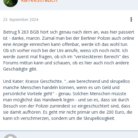
war jedoch zu keinem Zeitpunkt getroffen worden. Auf
WhatsApp schrieb sie mir dann unverblümt, sie würde mir
das Geld in einem Jahr zurückzahlen.
23. September 2024
Ich machte ihr unmissverständlich klar, dass ich ihren
Namen, ihre Adresse und sogar ihren Mietvertrag in meinen
Betrug § 263 BGB hört sich genau nach dem an, was hier passiert
Unterlagen hatte. Doch das schien sie keineswegs zu
ist - danke, marcin. Zumal man bei der Berliner Polizei auch online
beeindrucken. Ihre Reaktion war kühl und abweisend: Ich
eine Anzeige einreichen kann offenbar, werde ich das wohl tun.
solle froh sein, wenn ich überhaupt etwas von meinem Geld
Ob ich vorher noch bei der Uni anrufe, weiss ich noch nicht. Ich
zurückbekomme – und das frühestens in einem Jahr.
werde zuerst mal fragen, ob ich im "versteckteren Bereich" des
Forums mittun kann und schauen, ob es hier auch noch andere
Daraufhin erstattete ich Anzeige und leitete ein
Geschädigte gibt.
gerichtliches Mahnverfahren ein. Von beiden Vorgängen
sendete ich eine Kopie an die Hausverwaltung. Nur kurze
Und Kater: Krasse Geschichte. "...wie berechnend und skrupellos
Zeit später war das überwiesene Geld wieder auf meinem
manche Menschen handeln können, wenn es um Geld und
Konto. Was ich damit verdeutlichen möchte, ist, dass sie fest
persönliche Vorteile geht" - genau. Solchen Menschen müsste
davon ausging, dass ich früher oder später aufgeben würde
man möglichst das Handwerk legen - und sei es, dass sie durch
– aus mildtätigen Gründen, weil ich nicht an den Erfolg
Besuch von der Polizei zumindest so eingeschüchtert sind, dass
glaubte, oder aus welchen Motiven auch immer.
sie damit aufhören. Es geht mir nicht primär um die 200 Euro, die
kann ich verschmerzen, sondern um die Skrupellosigkeit.
Ich gehe davon aus, dass sie dieses Spielchen – oder
zumindest eine sehr ähnliche Masche – bereits unzählige
Male erfolgreich durchgezogen hat. Vielleicht entdeckst du