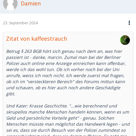
Damien
Parallelen zu deinen eigenen Erlebnissen. Es zeigt sich
immer wieder, wie berechnend und skrupellos manche
Menschen handeln können, wenn es um Geld und
persönliche Vorteile geht.
23. September 2024
Zitat von kaffeestrauch
Betrug § 263 BGB hört sich genau nach dem an, was hier
passiert ist - danke, marcin. Zumal man bei der Berliner
Polizei auch online eine Anzeige einreichen kann offenbar,
werde ich das wohl tun. Ob ich vorher noch bei der Uni
anrufe, weiss ich noch nicht. Ich werde zuerst mal fragen,
ob ich im "versteckteren Bereich" des Forums mittun kann
und schauen, ob es hier auch noch andere Geschädigte
gibt.
Und Kater: Krasse Geschichte. "...wie berechnend und
skrupellos manche Menschen handeln können, wenn es um
Geld und persönliche Vorteile geht" - genau. Solchen
Menschen müsste man möglichst das Handwerk legen - und
sei es, dass sie durch Besuch von der Polizei zumindest so