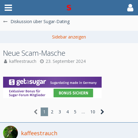
Diskussion über Sugar-Dating
Neue Scam-Masche
kaffeestrauch
23. September 2024
1
2
3
4
5
…
10
kaffeestrauch