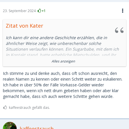
23. September 2024
+1
Zitat von Kater
Ich kann dir eine andere Geschichte erzählen, die in
ähnlicher Weise zeigt, wie unberechenbar solche
Situationen verlaufen können. Ein Sugarbabe, mit dem ich
in Kontakt stand, hatte erhebliche Mietschulden, und ihr
drohte die Kündigung der Wohnung. Die Angelegenheit war
Alles anzeigen
absolut real; ich hatte selbst Kontakt zur Hausverwaltung
aufgenommen und schließlich die ausstehenden Beträge
Ich stimme zu und denke auch, dass oft schon ausreicht, den
direkt auf das Konto der Hausverwaltung überwiesen – nicht
realen Namen zu kennen oder einen Schritt weiter zu eskalieren.
auf ihr persönliches Konto.
Ich habe in über 50% der Fälle Vorkasse-Gelder wieder
bekommen, wenn ich nett drum gebeten haben oder aber klar
Nur kurze Zeit später teilte sie mir mit, dass sie jemand
gemacht habe, dass ich auch weitere Schritte gehen würde.
anderen kennengelernt habe. Sie wolle sich nicht mehr in
der Öffentlichkeit mit mir zeigen, gemeinsame Reisen
kaffeestrauch gefällt das.
stünden ebenfalls nicht mehr zur Debatte. Stattdessen bot
sie mir an, das überwiesene Geld bei ihr zu Hause gegen
sexuelle Dienstleistungen einzutauschen. Diese Abmachung
kaffeestrauch