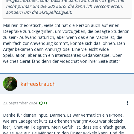
eingeschüchtert sind, dass sie damit aufhören. Es geht mir
nicht primär um die 200 Euro, die kann ich verschmerzen,
sondern um die Skrupellosigkeit.
Mal rein theoretisch, vielleicht hat die Person auch auf einen
Deepfake zurückgegriffen, um vorzugeben, die besagte Studentin
zu sein? Aufwand natürlich, aber wenn das eine Mache ist, die
mehrfach zur Anwendung kommt, könnte sich das lohnen. Den
Ärger bekämen dann Ahnungslose. EIne vielleicht wilde
Spekulation, aber auch ein interessantes Gedankenspiel. Über
welches Gerät fand denn der Videochat von ihrer Seite statt?
kaffeestrauch
23. September 2024
+1
Danke für deinen Input, Damien. Es war vermutlich ein iPhone,
wie am Ladegerät kurz zu erkennen war (ihr Akku war plötzlich
leer). Chat via Telegram. Mein Gefühl ist, dass sie einfach genau
weiss, wie gut sie Männer um den Finger wickeln kann, und die