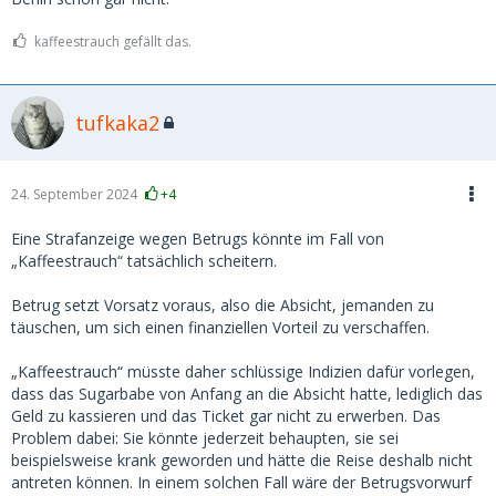
machte das sehr perfid: Sie gab vor, DB-Tickets für die
Anreise zu kaufen.
kaffeestrauch gefällt das.
Auf den offenbar nicht manipulierten Screenshots der DB-
Spartickets, die sie gebucht hatte, stand zwar "nicht
tufkaka2
stornierbar", aber jetzt kommt's:
tatsächlich sagen die AGB
der Bahn, dass alle - auch nicht stornierbare - Online-
Tickets innert 3 Stunden nach Kauf stornierbar sind,
was
ich leider nicht wusste. Scheibenkleister, voll reingetappt.
24. September 2024
+4
Ich zahlte demnach via Paypal 200 Euro als Kostenbeitrag,
Eine Strafanzeige wegen Betrugs könnte im Fall von
wobei sie mich vorher sogar per Videocall sehr süss gebeten
„Kaffeestrauch“ tatsächlich scheitern.
hatte, ihr den ganzen Betrag von 294 Euro zu bezahlen, da
sie doch eine arme Bafög-Studentin sei. Auch da wieder: Da
Betrug setzt Vorsatz voraus, also die Absicht, jemanden zu
hätte ich stutzig werden müssen. Aber die nicht
täuschen, um sich einen finanziellen Vorteil zu verschaffen.
stornierbaren Tickets waren echt, da war ich mir sicher.
„Kaffeestrauch“ müsste daher schlüssige Indizien dafür vorlegen,
Die Paypal-Überweisung klappte. Ich war aber dennoch
dass das Sugarbabe von Anfang an die Absicht hatte, lediglich das
skeptisch und schaute unter der DB-Buchungsnummer und
Geld zu kassieren und das Ticket gar nicht zu erwerben. Das
dem Nachnamen auf der DB-Website nach - die Tickets
Problem dabei: Sie könnte jederzeit behaupten, sie sei
waren tatsächlich kurz nach dem Kauf storniert worden.
beispielsweise krank geworden und hätte die Reise deshalb nicht
antreten können. In einem solchen Fall wäre der Betrugsvorwurf