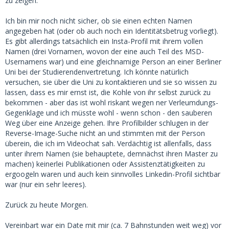
zu zeigen.
Ich bin mir noch nicht sicher, ob sie einen echten Namen
angegeben hat (oder ob auch noch ein Identitätsbetrug vorliegt).
Es gibt allerdings tatsächlich ein Insta-Profil mit ihrem vollen
Namen (drei Vornamen, wovon der eine auch Teil des MSD-
Usernamens war) und eine gleichnamige Person an einer Berliner
Uni bei der Studierendenvertretung. Ich könnte natürlich
versuchen, sie über die Uni zu kontaktieren und sie so wissen zu
lassen, dass es mir ernst ist, die Kohle von ihr selbst zurück zu
bekommen - aber das ist wohl riskant wegen ner Verleumdungs-
Gegenklage und ich müsste wohl - wenn schon - den sauberen
Weg über eine Anzeige gehen. Ihre Profilbilder schlugen in der
Reverse-Image-Suche nicht an und stimmten mit der Person
überein, die ich im Videochat sah. Verdächtig ist allenfalls, dass
unter ihrem Namen (sie behauptete, demnächst ihren Master zu
machen) keinerlei Publikationen oder Assistenztätigkeiten zu
ergoogeln waren und auch kein sinnvolles Linkedin-Profil sichtbar
war (nur ein sehr leeres).
Zurück zu heute Morgen.
Vereinbart war ein Date mit mir (ca. 7 Bahnstunden weit weg) vor