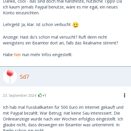
Person an einer Berliner Uni bei der
Danke, cool - das sind doch mal handfeste, nützliche Tipps! Da
Studierendenvertretung. Ich könnte natürlich versuchen, sie
ich kaum jemals Paypal benutze, wäre es mir egal, ein neues
über die Uni zu kontaktieren und sie so wissen zu lassen,
Konto einzurichten.
dass es mir ernst ist, die Kohle von ihr selbst zurück zu
bekommen - aber das ist wohl riskant wegen ner
Lehrgeld: Ja, klar. Ist schon verbucht
Verleumdungs-Gegenklage und ich müsste wohl - wenn
schon - den sauberen Weg über eine Anzeige gehen. Ihre
Anzeige: Hast du's schon mal versucht? Ruft denn nicht
Profilbilder schlugen in der Reverse-Image-Suche nicht an
wenigstens ein Beamter dort an, falls das Realname stimmt?
und stimmten mit der Person überein, die ich im Videochat
sah. Verdächtig ist allenfalls, dass unter ihrem Namen (sie
Habe
hier
nun mehr Infos eingestellt.
behauptete, demnächst ihren Master zu machen) keinerlei
Publikationen oder Assistenztätigkeiten zu ergoogeln waren
und auch kein sinnvolles Linkedin-Profil sichtbar war (nur
Sd7
ein sehr leeres).
Zurück zu heute Morgen.
23. September 2024
+1
Vereinbart war ein Date mit mir (ca. 7 Bahnstunden weit
weg) vor ihrem Semesterbeginn nächste Woche. Sie wolle in
Ich hab mal Fussballkarten für 500 Euro im Internet gekauft und
meiner Gegend ohnehin noch Freunde besuchen, ob ich ihr
mit Paypal bezahlt. War Betrug. Hat keine Sau interessiert. Die
denn beim Ticket und Hotel ein wenig finanziell helfen
Onlineanzeige wurde nach vier Wochen erfolglos eingestellt. Ich
könne, sonst wolle sie nichts. Natürlich läuten da alle
glaube nicht, dass deswegen ein Beamter was unternimmt. In
Alarmglocken betreffend "Vorschussbetrug" - aber sie
Berlin schon gar nicht.