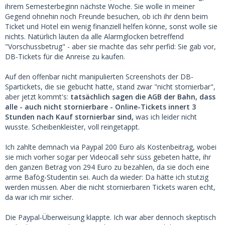
ihrem Semesterbeginn nächste Woche. Sie wolle in meiner
Gegend ohnehin noch Freunde besuchen, ob ich ihr denn beim
Ticket und Hotel ein wenig finanziell helfen könne, sonst wolle sie
nichts. Natürlich läuten da alle Alarmglocken betreffend
"Vorschussbetrug" - aber sie machte das sehr perfid: Sie gab vor,
DB-Tickets für die Anreise zu kaufen.
Auf den offenbar nicht manipulierten Screenshots der DB-
Spartickets, die sie gebucht hatte, stand zwar "nicht stornierbar",
aber jetzt kommt's:
tatsächlich sagen die AGB der Bahn, dass
alle - auch nicht stornierbare - Online-Tickets innert 3
Stunden nach Kauf stornierbar sind,
was ich leider nicht
wusste. Scheibenkleister, voll reingetappt.
Ich zahlte demnach via Paypal 200 Euro als Kostenbeitrag, wobei
sie mich vorher sogar per Videocall sehr süss gebeten hatte, ihr
den ganzen Betrag von 294 Euro zu bezahlen, da sie doch eine
arme Bafög-Studentin sei. Auch da wieder: Da hätte ich stutzig
werden müssen. Aber die nicht stornierbaren Tickets waren echt,
da war ich mir sicher.
Die Paypal-Überweisung klappte. Ich war aber dennoch skeptisch