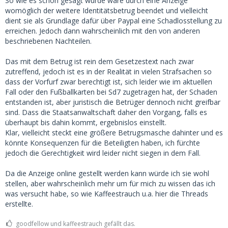
So wie es schon gesagt wurde wäre durch eine Anzeige
womöglich der weitere Identitätsbetrug beendet und vielleicht
dient sie als Grundlage dafür über Paypal eine Schadlosstellung zu
erreichen. Jedoch dann wahrscheinlich mit den von anderen
beschriebenen Nachteilen.
Das mit dem Betrug ist rein dem Gesetzestext nach zwar
zutreffend, jedoch ist es in der Realität in vielen Strafsachen so
dass der Vorfurf zwar berechtigt ist, sich leider wie im aktuellen
Fall oder den Fußballkarten bei Sd7 zugetragen hat, der Schaden
entstanden ist, aber juristisch die Betrüger dennoch nicht greifbar
sind. Dass die Staatsanwaltschaft daher den Vorgang, falls es
überhaupt bis dahin kommt, ergebnislos einstellt.
Klar, vielleicht steckt eine größere Betrugsmasche dahinter und es
könnte Konsequenzen für die Beteiligten haben, ich fürchte
jedoch die Gerechtigkeit wird leider nicht siegen in dem Fall.
Da die Anzeige online gestellt werden kann würde ich sie wohl
stellen, aber wahrscheinlich mehr um für mich zu wissen das ich
was versucht habe, so wie Kaffeestrauch u.a. hier die Threads
erstellte.
goodfellow und kaffeestrauch gefällt das.