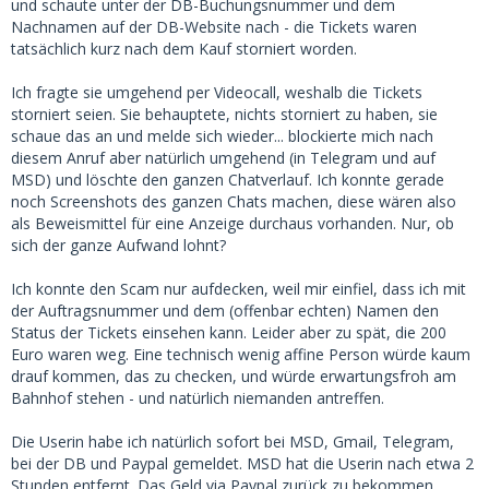
und schaute unter der DB-Buchungsnummer und dem
Nachnamen auf der DB-Website nach - die Tickets waren
tatsächlich kurz nach dem Kauf storniert worden.
Ich fragte sie umgehend per Videocall, weshalb die Tickets
storniert seien. Sie behauptete, nichts storniert zu haben, sie
schaue das an und melde sich wieder... blockierte mich nach
diesem Anruf aber natürlich umgehend (in Telegram und auf
MSD) und löschte den ganzen Chatverlauf. Ich konnte gerade
noch Screenshots des ganzen Chats machen, diese wären also
als Beweismittel für eine Anzeige durchaus vorhanden. Nur, ob
sich der ganze Aufwand lohnt?
Ich konnte den Scam nur aufdecken, weil mir einfiel, dass ich mit
der Auftragsnummer und dem (offenbar echten) Namen den
Status der Tickets einsehen kann. Leider aber zu spät, die 200
Euro waren weg. Eine technisch wenig affine Person würde kaum
drauf kommen, das zu checken, und würde erwartungsfroh am
Bahnhof stehen - und natürlich niemanden antreffen.
Die Userin habe ich natürlich sofort bei MSD, Gmail, Telegram,
bei der DB und Paypal gemeldet. MSD hat die Userin nach etwa 2
Stunden entfernt. Das Geld via Paypal zurück zu bekommen,