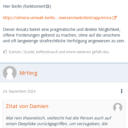
Kreditkarte, die bei Paypal hinterlegt ist. Wenn ich das
Hier Berlin (funktioniert😋)
ganze mit einer polizeilichen Anzeige untermauere, könnte
es gewisse Chancen geben. Vorerst habe ich der Userin
https://olmera.verwalt-berlin.…ewesen/webclient/app/emra
über ihre gmail-Adresse mitgeteilt, dass sie bis morgen um
10 Uhr Zeit hat, die Kohle zurückzuzahlen, ohne dass ich
Dieser Ansatz bietet eine pragmatische und direkte Möglichkeit,
weitere Schritte einleite.
offene Forderungen geltend zu machen, ohne auf die unsichere
und oft langwierige strafrechtliche Verfolgung angewiesen zu sein.
Damien, Tpunkt, kaffeestrauch und einem weiteren gefällt das.
MrYerg
24. September 2024
Zitat von Damien
Mal rein theoretisch, vielleicht hat die Person auch auf
einen Deepfake zurückgegriffen, um vorzugeben, die