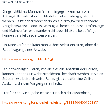
Ich fragte sie umgehend per Videocall, weshalb die Tickets
schwer zu beweisen.
storniert seien. Sie behauptete, nichts storniert zu haben,
sie schaue das an und melde sich wieder... blockierte mich
Ein gerichtliches Mahnverfahren hingegen kann nur vom
nach diesem Anruf aber natürlich umgehend (in Telegram
Antragsteller oder durch richterliche Entscheidung gestoppt
und auf MSD) und löschte den ganzen Chatverlauf. Ich
werden. Es ist daher wahrscheinlich die erfolgversprechendere
konnte gerade noch Screenshots des ganzen Chats machen,
Vorgehensweise. Dabei ist wichtig zu beachten, dass Strafanzeige
diese wären also als Beweismittel für eine Anzeige durchaus
und Mahnverfahren einander nicht ausschließen; beide Wege
vorhanden. Nur, ob sich der ganze Aufwand lohnt?
können parallel beschritten werden.
Ich konnte den Scam nur aufdecken, weil mir einfiel, dass
Ein Mahnverfahren kann man zudem selbst einleiten, ohne die
ich mit der Auftragsnummer und dem (offenbar echten)
Beauftragung eines Anwalts.
Namen den Status der Tickets einsehen kann. Leider aber
zu spät, die 200 Euro waren weg. Eine technisch wenig
https://www.mahngerichte.de/
affine Person würde kaum drauf kommen, das zu checken,
und würde erwartungsfroh am Bahnhof stehen - und
Die notwendigen Daten, wie die aktuelle Anschrift der Person,
natürlich niemanden antreffen.
können über das Einwohnermeldeamt beschafft werden. In vielen
Städten, wie beispielsweise Berlin, gibt es dafür eine Online-
Die Userin habe ich natürlich sofort bei MSD, Gmail,
Auskunft, die den Vorgang vereinfacht.
Telegram, bei der DB und Paypal gemeldet. MSD hat die
Userin nach etwa 2 Stunden entfernt. Das Geld via Paypal
Hier für den Bund (habe ich selbst noch nicht ausprobiert)
zurück zu bekommen, dürfte unmöglich sein, da es bei
solchen Überweisungen keinen Käuferschutz gibt.
https://verwaltung.bund.de/lei…e/leistung/99115004001001
Zumindest versuche ich ein Chargebackverfahren bei der