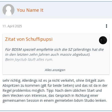
You Name It
11. April 2025
Zitat von Schuffipupsi
Für BDSM speziell empfiehle sich die SZ (allerdings hat die
in den letzten zehn Jahren auch massiv abgebaut).
Beim Joyclub läuft alles rum.
Das Problem dieser Seiten ist aber, dass Mann/Frau ohne
Alles anzeigen
entspreches (kostenpflichtiges) Profil niemals die Vorstellung
einer monetären oder ähnlichen Gegenleistung erwähnen
sehr richtig. Allerdings ist es ja nicht verkehrt, ohne Entgelt zum
darf, da sonst eine Sperrung droht.
Abspritzen zu kommen (gilt für beide Seiten) und das ist da in der
Wer nun also (um beim Bdsm zu bleiben) gerne jemanden
Regel problemlos möglich. Tipp: Nach dem üblichen Start und
"kaufen" möchte, um ihn (temporär) zu "besitzen" (oder halt
dem Wecken von Interesse, das Gespräch in Richtung einer
entsprechend das Pendant dazu sein möchte), geht dort in
gemeinsamen Session in einem gemieteten bdsm Studio lenken.
der Regel leer aus.
Genauso wie Männer, die dort suchen (Überschuss halt)-