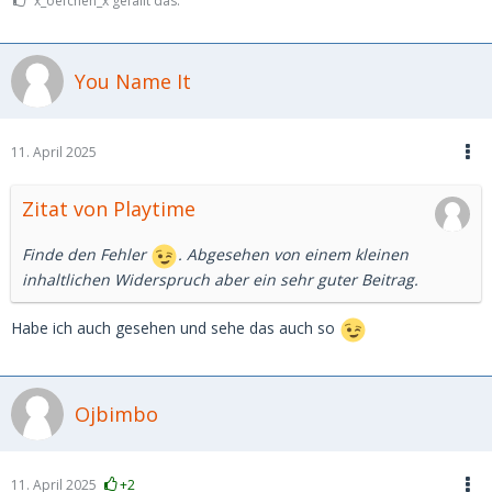
x_oefchen_x gefällt das.
und Nachfrage. Besonders auf einer Website wie Joyclub
sprechen die Zahlen gegen dich.
You Name It
Ich freue mich für dich, wenn du behauptest, dass du im
Internet leicht Sexdates bekommen kannst, aber das ist für
90% der Männer nicht die Realität.
11. April 2025
Zitat von Playtime
Finde den Fehler
. Abgesehen von einem kleinen
inhaltlichen Widerspruch aber ein sehr guter Beitrag.
Habe ich auch gesehen und sehe das auch so
Ojbimbo
11. April 2025
+2