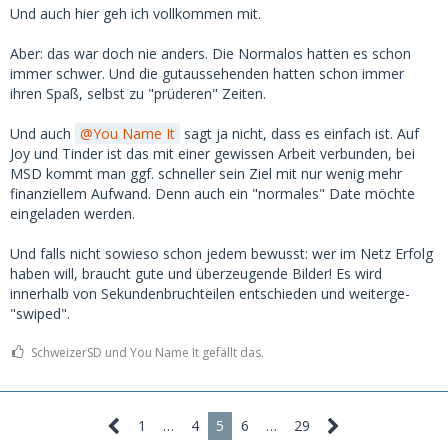
Ich würde sagen, ich sehe überdurchschnittlich gut aus. Ich
Und auch hier geh ich vollkommen mit.
bekomme fast immer (sehr) positives Feedback zu meinen
Bildern bei MSD und schaffe es, auf Tinder eine ordentliche
Aber: das war doch nie anders. Die Normalos hatten es schon
Anzahl an Matches zu bekommen. Aber diese Matches
immer schwer. Und die gutaussehenden hatten schon immer
lassen sich nicht in unverbindliche sexuelle Beziehungen
ihren Spaß, selbst zu "prüderen" Zeiten.
umwandeln.
Und auch
You Name It
sagt ja nicht, dass es einfach ist. Auf
Die meisten Frauen sind nicht wirklich an unverbindlichem
Joy und Tinder ist das mit einer gewissen Arbeit verbunden, bei
Sex mit Männern interessiert, außerhalb einer festen
MSD kommt man ggf. schneller sein Ziel mit nur wenig mehr
Beziehung. Und wenn sie an etwas 'lockeres' interessiert
finanziellem Aufwand. Denn auch ein "normales" Date möchte
sind, dann nicht mit durchschnittlich aussehenden
eingeladen werden.
Männern, weil auch sehr attraktive Männer sie ansprechen.
Es herrscht ein massives Ungleichgewicht zwischen Angebot
Und falls nicht sowieso schon jedem bewusst: wer im Netz Erfolg
und Nachfrage. Besonders auf einer Website wie Joyclub
haben will, braucht gute und überzeugende Bilder! Es wird
sprechen die Zahlen gegen dich.
innerhalb von Sekundenbruchteilen entschieden und weiterge-
"swiped".
Ich freue mich für dich, wenn du behauptest, dass du im
Internet leicht Sexdates bekommen kannst, aber das ist für
SchweizerSD und You Name It gefällt das.
90% der Männer nicht die Realität.
1
…
4
5
6
…
29