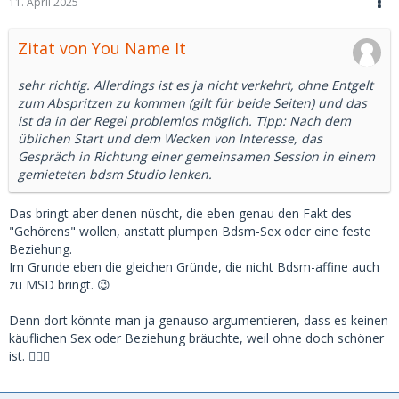
11. April 2025
geschrieben haben und stellen trotzdem 5x eine Frage -
statt mir kurz zu schreiben?
Zitat von You Name It
Und so geht's weiter 🙄😂.
sehr richtig. Allerdings ist es ja nicht verkehrt, ohne Entgelt
zum Abspritzen zu kommen (gilt für beide Seiten) und das
ist da in der Regel problemlos möglich. Tipp: Nach dem
üblichen Start und dem Wecken von Interesse, das
Gespräch in Richtung einer gemeinsamen Session in einem
gemieteten bdsm Studio lenken.
Das bringt aber denen nüscht, die eben genau den Fakt des
"Gehörens" wollen, anstatt plumpen Bdsm-Sex oder eine feste
Beziehung.
Im Grunde eben die gleichen Gründe, die nicht Bdsm-affine auch
zu MSD bringt. 😉
Denn dort könnte man ja genauso argumentieren, dass es keinen
käuflichen Sex oder Beziehung bräuchte, weil ohne doch schöner
ist. 🤷🏻‍♀️