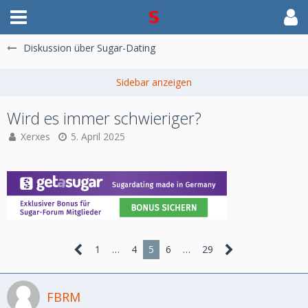
Diskussion über Sugar-Dating
Wird es immer schwieriger?
Xerxes
5. April 2025
1
…
4
5
6
…
29
FBRM