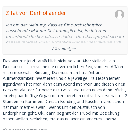
Zitat von DerHollaender
Ich bin der Meinung, dass es für durchschnittlich
aussehende Männer fast unmöglich ist, im Internet
unverbindliche Sexdates zu finden. Und das spiegelt sich im
ganzen Internet wider: unzählige Männer beschweren sich,
dass Dating-Apps für sie nicht gut funktionieren.
Alles anzeigen
Ich würde sagen, ich sehe überdurchschnittlich gut aus. Ich
Das war mir jetzt tatsächlich nicht so klar. Aber vielleicht ein
bekomme fast immer (sehr) positives Feedback zu meinen
Denkanstoss. Ich suche nie unverbindlichen Sex, sondern Affären
Bildern bei MSD und schaffe es, auf Tinder eine ordentliche
mit emotionaler Bindung. Da muss man halt Zeit und
Anzahl an Matches zu bekommen. Aber diese Matches
Aufmerksamkeit investieren und die jeweilige Frau lesen lernen.
lassen sich nicht in unverbindliche sexuelle Beziehungen
Irgendwann hat man dann dem Abend mit Wein und diesen einen
umwandeln.
Blickkontakt, der für beide das Go ist. Natürlich ist es dann Pflicht,
ihr ein paar heftige Orgasmen zu bereiten und selbst erst nach 1-2
Die meisten Frauen sind nicht wirklich an unverbindlichem
Stunden zu Kommen. Danach Bonding und Kuscheln. Und schon
Sex mit Männern interessiert, außerhalb einer festen
hat man mehr Auswahl, wenns um den Austausch von
Beziehung. Und wenn sie an etwas 'lockeres' interessiert
Endorphinen geht. Ok…dann beginnt der Trubel mit Beziehung
sind, dann nicht mit durchschnittlich aussehenden
haben wollen, Verlieben, etc..das ist aber ein anderes Thema.
Männern, weil auch sehr attraktive Männer sie ansprechen.
Es herrscht ein massives Ungleichgewicht zwischen Angebot