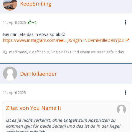
KeepSmiling
11. April 2025
+4
Bei mir liefe das in etwa so ab.😉
https://www.instagram.com/reel…JX/?igsh=NDVmMnlleDRsYjZ3
medima99, x_oefchen_x, SingleMalt71 und einem weiteren gefällt das.
DerHollaender
11. April 2025
Zitat von You Name It
ist es ja nicht verkehrt, ohne Entgelt zum Abspritzen zu
kommen (gilt für beide Seiten) und das ist da in der Regel
problemlos möglich.