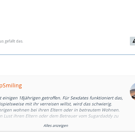
s gefällt das.
epSmiling
 einigen 18jährigen getroffen. Für Sexdates funktioniert das,
pielsweise mit ihr verreisen willst, wird das schwierig.
hrigen wohnen bei ihren Eltern oder in betreutem Wohnen.
 Lust ihren Eltern oder dem Betreuer vom Sugardaddy zu
Alles anzeigen
schale Regel, aber tendenziell ist eine Beziehung mit