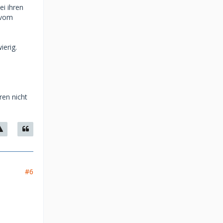
ei ihren
 vom
ierig.
ren nicht
#6