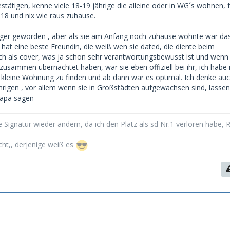
estätigen, kenne viele 18-19 jährige die alleine oder in WG´s wohnen, 
schwierig. Auch können sie kaum den ständigen finanziellen
 18 und nix wie raus zuhause.
igen.
niger geworden , aber als sie am Anfang noch zuhause wohnte war da
ren Mutter Sugardating gut findet, die ist mir noch nicht
 hat eine beste Freundin, die weiß wen sie dated, die diente beim
ch als cover, was ja schon sehr verantwortungsbewusst ist und wenn 
zusammen übernachtet haben, war sie eben offiziell bei ihr, ich habe 
 Zeit eine 18jährige gedated. Übernachtungen oder Treffen nach
 kleine Wohnung zu finden und ab dann war es optimal. Ich denke auc
ht möglich.
ährigen , vor allem wenn sie in Großstädten aufgewachsen sind, lassen
Papa sagen
 Signatur wieder ändern, da ich den Platz als sd Nr.1 verloren habe, 
cht,, derjenige weiß es