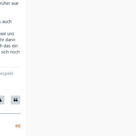
früher war
s auch
wir uns
ihr dann
h das ein
 sich noch
Respekt
#8