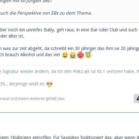
ungen mit so jungen SBs?
auch die Perspektive von SBs zu dem Thema.
lber noch ein unreifes Baby, geh raus, in eine Bar oder Club und such 
der älter ist.
ch was zur zeit abgeht, da schreibt ein 30 jähriger das ihm ne 20 jährig
ich brauch Alkohol und das viel
 Signatur wieder ändern, da ich den Platz als sd Nr.1 verloren habe, 
cht,, derjenige weiß es
nsual und einem weiteren gefällt das.
igen 18jährigen getroffen. Für Sexdates funktioniert das, aber wenn 