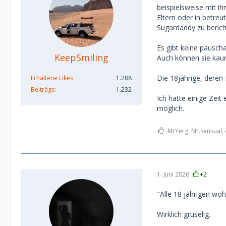
beispielsweise mit ih
Eltern oder in betr
Sugardaddy zu berich
Es gibt keine pauscha
KeepSmiling
Auch können sie kaum
Die 18jährige, deren 
Erhaltene Likes
1.288
Beiträge
1.232
Ich hatte einige Zei
möglich.
MrYerg, Mr.Sensual, 
1. Juni 2026
+2
"Alle 18 jährigen wo
Wirklich gruselig.