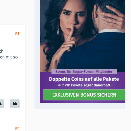
#1
ch
gen mit so
#2