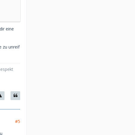
dir eine
e zu unreif
Respekt
#5
du