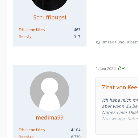
Schuffipupsi
Erhaltene Likes
463
Beiträge
317
smaexle und Hubertu
1. Juni 2026
+1
Zitat von Ke
Ich habe mich mit
aber wenn du beis
Nahezu alle 18jä
medima99
Nur wenige haben
berichten.
Erhaltene Likes
4.104
Es gibt keine pau
Beiträge
6.739