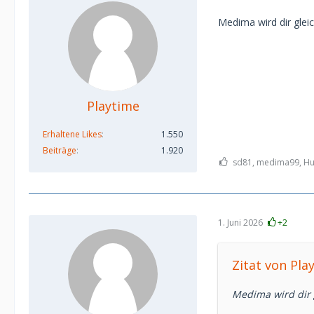
Medima wird dir gle
Playtime
Erhaltene Likes
1.550
Beiträge
1.920
sd81, medima99, Hub
1. Juni 2026
+2
Zitat von Pla
Medima wird dir 