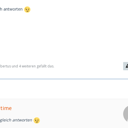
ich antworten
ertus und 4 weiteren gefällt das.
ytime
gleich antworten