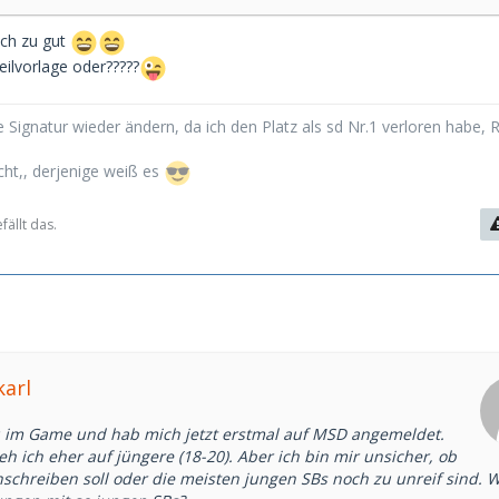
ach zu gut
teilvorlage oder?????
 Signatur wieder ändern, da ich den Platz als sd Nr.1 verloren habe, 
cht,, derjenige weiß es
ällt das.
karl
u im Game und hab mich jetzt erstmal auf MSD angemeldet.
 ich eher auf jüngere (18-20). Aber ich bin mir unsicher, ob
anschreiben soll oder die meisten jungen SBs noch zu unreif sind. 