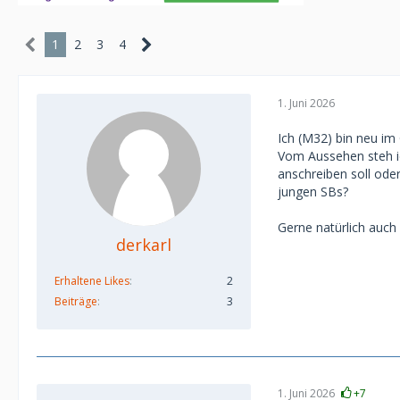
1
2
3
4
1. Juni 2026
Ich (M32) bin neu i
Vom Aussehen steh ich
anschreiben soll ode
jungen SBs?
Gerne natürlich auch
derkarl
Erhaltene Likes
2
Beiträge
3
1. Juni 2026
+7