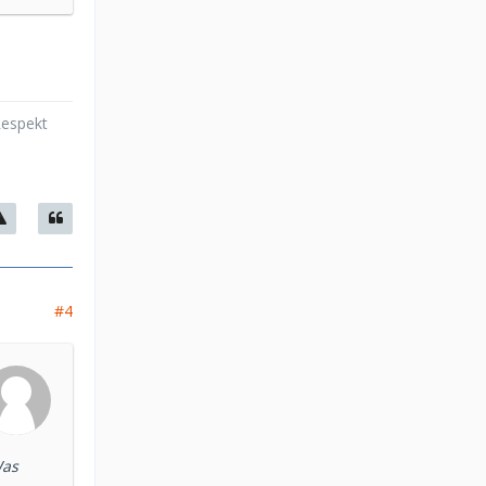
Respekt
#4
Was