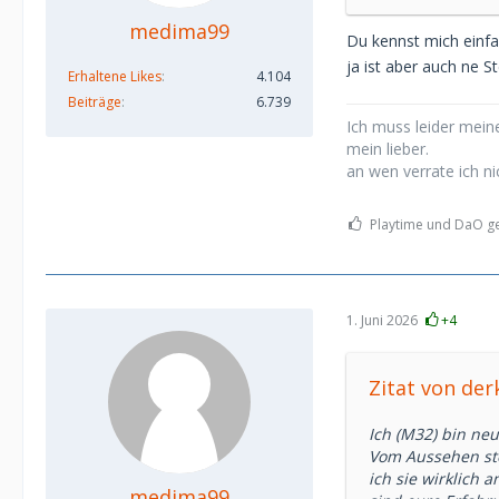
medima99
Du kennst mich einf
ja ist aber auch ne S
Erhaltene Likes
4.104
Beiträge
6.739
Ich muss leider meine
mein lieber.
an wen verrate ich ni
Playtime und DaO gef
1. Juni 2026
+4
Zitat von der
Ich (M32) bin ne
Vom Aussehen steh
ich sie wirklich 
medima99