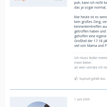
puh, kann ich nicht b
18jährigen eher 
das ja sogar normal,
Zufluss rechtfert
klar heute ist es we
Die 18jährige, de
kein großes Ding, sie
begegnet.
kennenlerntreffen au
getroffen haben und 
Ich hatte einige
geholfen eine eigene
23 Uhr waren nic
Großteil der 17-18 j
viel von Mama und 
Ich muss leider meine
mein lieber.
an wen verrate ich ni
Sophia9 gefällt das.
1. Juni 2026