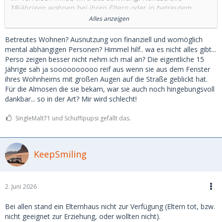
18jährigen wohnen bei ihren Eltern oder in betreutem
Wohnen. Nur wenige haben Lust ihren Eltern oder dem
Alles anzeigen
Betreuer vom Sugardaddy zu berichten.
Betreutes Wohnen? Ausnutzung von finanziell und womöglich
Es gibt keine pauschale Regel, aber tendenziell ist eine
mental abhängigen Personen? Himmel hilf.. wa es nicht alles gibt...
Beziehung mit 18jährigen eher schwierig. Auch können sie
Perso zeigen besser nicht nehm ich mal an? Die eigentliche 15
kaum den ständigen finanziellen Zufluss rechtfertigen.
Jährige sah ja soooooooooo reif aus wenn sie aus dem Fenster
ihres Wohnheims mit großen Augen auf die Straße geblickt hat.
Die 18jährige, deren Mutter Sugardating gut findet, die ist
Für die Almosen die sie bekam, war sie auch noch hingebungsvoll
mir noch nicht begegnet.
dankbar... so in der Art? Mir wird schlecht!
Ich hatte einige Zeit eine 18jährige gedated.
SingleMalt71 und Schuffipupsi gefällt das.
Übernachtungen oder Treffen nach 23 Uhr waren nicht
möglich.
KeepSmiling
2. Juni 2026
Bei allen stand ein Elternhaus nicht zur Verfügung (Eltern tot, bzw.
nicht geeignet zur Erziehung, oder wollten nicht).