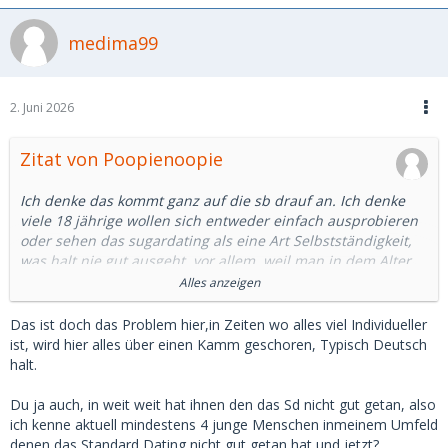
medima99
2. Juni 2026
Zitat von Poopienoopie
Ich denke das kommt ganz auf die sb drauf an. Ich denke
viele 18 jährige wollen sich entweder einfach ausprobieren
oder sehen das sugardating als eine Art Selbstständigkeit,
was halt nie gut ausgeht, vor allem, weil man in dem Alter
quasi noch ziemlich unerfahren darin ist auf den eigenen
Alles anzeigen
Beinen zu stehen und mit Geld umzugehen, wodurch das
Hauptaugenmerk dann nur auf das Geld liegt, statt auf dem
Das ist doch das Problem hier,in Zeiten wo alles viel Individueller
Menschen. Ich hatte Freundinnen, die MSD genutzt haben,
ist, wird hier alles über einen Kamm geschoren, Typisch Deutsch
keine von denen hat irgendetwas davon zur Seite gelegt und
halt.
gut hat es ihnen auch nicht wirklich getan. Allerdings ist das
natürlich auch nicht bei jeder der Fall.
Du ja auch, in weit weit hat ihnen den das Sd nicht gut getan, also
Ich denke das Risiko ist besonders bei 18 jährigen
ich kenne aktuell mindestens 4 junge Menschen inmeinem Umfeld
besonders hoch, auch dass dann eine wirkliche finanzielle
denen das Standard Dating nicht gut getan hat und jetzt?