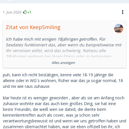
1. Juni 2026
+1
Zitat von KeepSmiling
Ich habe mich mit einigen 18jährigen getroffen. Für
Sexdates funktioniert das, aber wenn du beispielsweise mit
ihr verreisen willst, wird das schwierig. Nahezu alle
18jährigen wohnen bei ihren Eltern oder in betreutem
Wohnen. Nur wenige haben Lust ihren Eltern oder dem
Alles anzeigen
Betreuer vom Sugardaddy zu berichten.
puh, kann ich nicht bestätigen, kenne viele 18-19 jährige die
Es gibt keine pauschale Regel, aber tendenziell ist eine
alleine oder in WG´s wohnen, früher war das ja sogar normal, 18
Beziehung mit 18jährigen eher schwierig. Auch können sie
und nix wie raus zuhause.
kaum den ständigen finanziellen Zufluss rechtfertigen.
klar heute ist es weniger geworden , aber als sie am Anfang noch
Die 18jährige, deren Mutter Sugardating gut findet, die ist
zuhause wohnte war das auch kein großes Ding, sie hat eine
mir noch nicht begegnet.
beste Freundin, die weiß wen sie dated, die diente beim
kennenlerntreffen auch als cover, was ja schon sehr
Ich hatte einige Zeit eine 18jährige gedated.
verantwortungsbewusst ist und wenn wir uns getroffen haben und
Übernachtungen oder Treffen nach 23 Uhr waren nicht
zusammen übernachtet haben, war sie eben offiziell bei ihr, ich