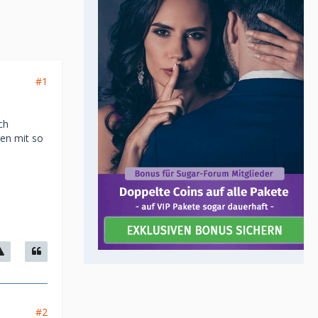
#1
ch
gen mit so
#2