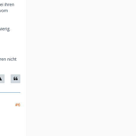
ei ihren
 vom
ierig.
ren nicht
#6