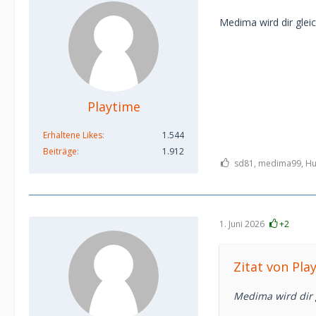
Medima wird dir gle
Playtime
Erhaltene Likes
1.544
Beiträge
1.912
sd81, medima99, Hub
1. Juni 2026
+2
Zitat von Pla
Medima wird dir 