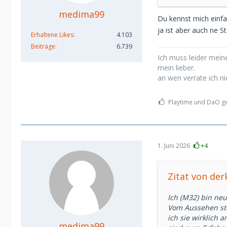
medima99
Du kennst mich einf
ja ist aber auch ne S
Erhaltene Likes
4.103
Beiträge
6.739
Ich muss leider meine
mein lieber.
an wen verrate ich ni
Playtime und DaO gef
1. Juni 2026
+4
Zitat von der
Ich (M32) bin ne
Vom Aussehen steh
ich sie wirklich 
medima99