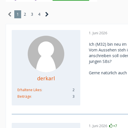
1
2
3
4
1. Juni 2026
Ich (M32) bin neu i
Vom Aussehen steh ich
anschreiben soll ode
jungen SBs?
Gerne natürlich auch
derkarl
Erhaltene Likes
2
Beiträge
3
1. Juni 2026
+7