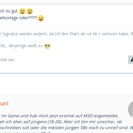
ach zu gut
teilvorlage oder?????
 Signatur wieder ändern, da ich den Platz als sd Nr.1 verloren habe, 
cht,, derjenige weiß es
ällt das.
karl
u im Game und hab mich jetzt erstmal auf MSD angemeldet.
 ich eher auf jüngere (18-20). Aber ich bin mir unsicher, ob
anschreiben soll oder die meisten jungen SBs noch zu unreif sind. 