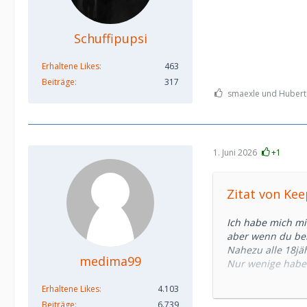
Schuffipupsi
Erhaltene Likes
463
Beiträge
317
smaexle und Hubertu
1. Juni 2026
+1
Zitat von Ke
Ich habe mich mit
aber wenn du beis
Nahezu alle 18jä
medima99
Nur wenige haben
berichten.
Erhaltene Likes
4.103
Es gibt keine pau
Beiträge
6.739