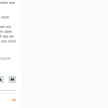
früher war
s auch
wir uns
ihr dann
h das ein
 sich noch
Respekt
#8