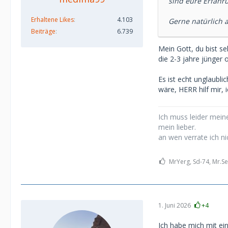
sind eure Erfahr
Erhaltene Likes
4.103
Gerne natürlich 
Beiträge
6.739
Mein Gott, du bist se
die 2-3 jahre jünger o
Es ist echt unglaubli
wäre, HERR hilf mir, 
Ich muss leider meine
mein lieber.
an wen verrate ich ni
MrYerg, Sd-74, Mr.Se
1. Juni 2026
+4
Ich habe mich mit ein