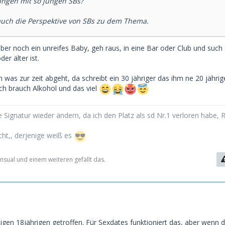
ungen mit so jungen SBs?
auch die Perspektive von SBs zu dem Thema.
lber noch ein unreifes Baby, geh raus, in eine Bar oder Club und such 
der älter ist.
ch was zur zeit abgeht, da schreibt ein 30 jähriger das ihm ne 20 jährig
ich brauch Alkohol und das viel
 Signatur wieder ändern, da ich den Platz als sd Nr.1 verloren habe, 
cht,, derjenige weiß es
nsual und einem weiteren gefällt das.
igen 18jährigen getroffen. Für Sexdates funktioniert das, aber wenn 