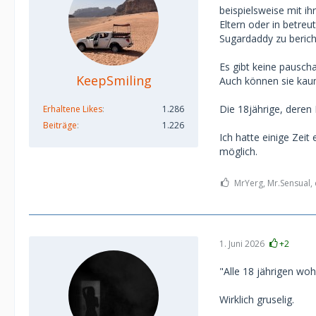
beispielsweise mit ih
Eltern oder in betr
Sugardaddy zu berich
Es gibt keine pauscha
KeepSmiling
Auch können sie kaum
Die 18jährige, deren 
Erhaltene Likes
1.286
Beiträge
1.226
Ich hatte einige Zei
möglich.
MrYerg, Mr.Sensual, 
1. Juni 2026
+2
"Alle 18 jährigen wo
Wirklich gruselig.