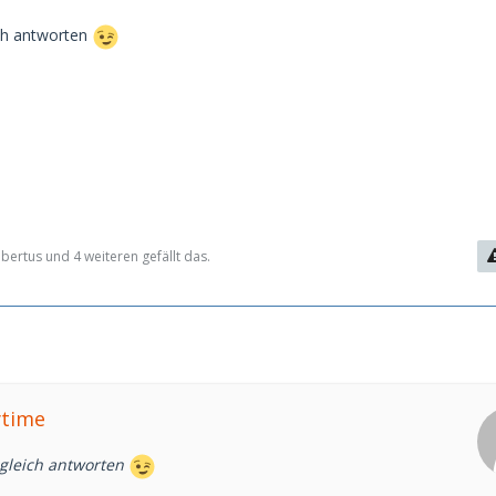
ich antworten
ertus und 4 weiteren gefällt das.
ytime
gleich antworten