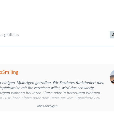
s gefällt das.
epSmiling
 einigen 18jährigen getroffen. Für Sexdates funktioniert das,
pielsweise mit ihr verreisen willst, wird das schwierig.
hrigen wohnen bei ihren Eltern oder in betreutem Wohnen.
 Lust ihren Eltern oder dem Betreuer vom Sugardaddy zu
Alles anzeigen
schale Regel, aber tendenziell ist eine Beziehung mit