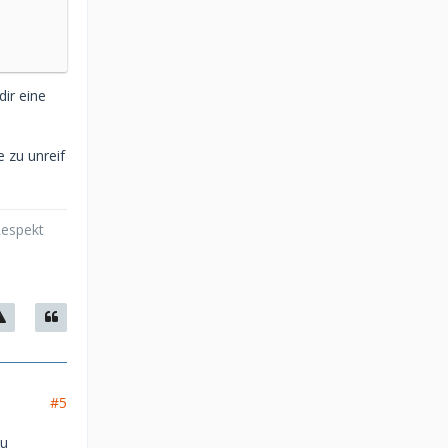
dir eine
e zu unreif
Respekt
#5
du