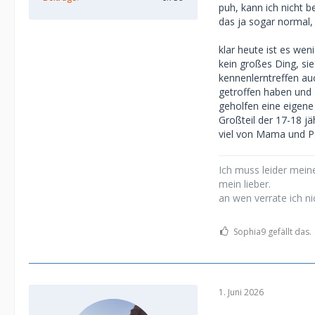
puh, kann ich nicht b
18jährigen eher 
das ja sogar normal,
Zufluss rechtfert
klar heute ist es we
Die 18jährige, de
kein großes Ding, sie
begegnet.
kennenlerntreffen au
getroffen haben und 
Ich hatte einige
geholfen eine eigene
23 Uhr waren nic
Großteil der 17-18 j
viel von Mama und 
Ich muss leider meine
mein lieber.
an wen verrate ich ni
Sophia9 gefällt das.
1. Juni 2026