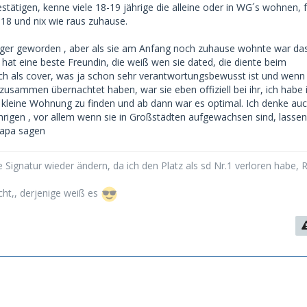
estätigen, kenne viele 18-19 jährige die alleine oder in WG´s wohnen, 
schwierig. Auch können sie kaum den ständigen finanziellen
 18 und nix wie raus zuhause.
igen.
niger geworden , aber als sie am Anfang noch zuhause wohnte war da
ren Mutter Sugardating gut findet, die ist mir noch nicht
 hat eine beste Freundin, die weiß wen sie dated, die diente beim
ch als cover, was ja schon sehr verantwortungsbewusst ist und wenn 
zusammen übernachtet haben, war sie eben offiziell bei ihr, ich habe 
 Zeit eine 18jährige gedated. Übernachtungen oder Treffen nach
 kleine Wohnung zu finden und ab dann war es optimal. Ich denke auc
ht möglich.
ährigen , vor allem wenn sie in Großstädten aufgewachsen sind, lassen
Papa sagen
 Signatur wieder ändern, da ich den Platz als sd Nr.1 verloren habe, 
cht,, derjenige weiß es