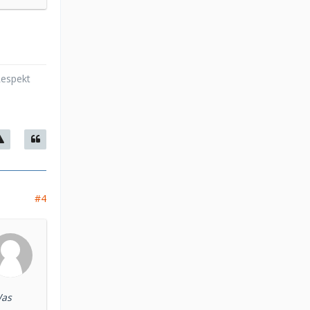
Respekt
#4
Was