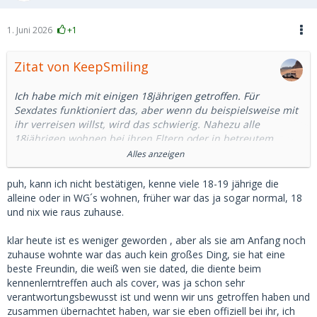
1. Juni 2026
+1
Zitat von KeepSmiling
Ich habe mich mit einigen 18jährigen getroffen. Für
Sexdates funktioniert das, aber wenn du beispielsweise mit
ihr verreisen willst, wird das schwierig. Nahezu alle
18jährigen wohnen bei ihren Eltern oder in betreutem
Wohnen. Nur wenige haben Lust ihren Eltern oder dem
Alles anzeigen
Betreuer vom Sugardaddy zu berichten.
puh, kann ich nicht bestätigen, kenne viele 18-19 jährige die
Es gibt keine pauschale Regel, aber tendenziell ist eine
alleine oder in WG´s wohnen, früher war das ja sogar normal, 18
Beziehung mit 18jährigen eher schwierig. Auch können sie
und nix wie raus zuhause.
kaum den ständigen finanziellen Zufluss rechtfertigen.
klar heute ist es weniger geworden , aber als sie am Anfang noch
Die 18jährige, deren Mutter Sugardating gut findet, die ist
zuhause wohnte war das auch kein großes Ding, sie hat eine
mir noch nicht begegnet.
beste Freundin, die weiß wen sie dated, die diente beim
kennenlerntreffen auch als cover, was ja schon sehr
Ich hatte einige Zeit eine 18jährige gedated.
verantwortungsbewusst ist und wenn wir uns getroffen haben und
Übernachtungen oder Treffen nach 23 Uhr waren nicht
zusammen übernachtet haben, war sie eben offiziell bei ihr, ich