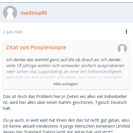
medima99
2. Juni 2026
Zitat von Poopienoopie
Ich denke das kommt ganz auf die sb drauf an. Ich denke
viele 18 jährige wollen sich entweder einfach ausprobieren
oder sehen das sugardating als eine Art Selbstständigkeit,
was halt nie gut ausgeht, vor allem, weil man in dem Alter
quasi noch ziemlich unerfahren darin ist auf den eigenen
Alles anzeigen
Beinen zu stehen und mit Geld umzugehen, wodurch das
Hauptaugenmerk dann nur auf das Geld liegt, statt auf dem
Das ist doch das Problem hier,in Zeiten wo alles viel Individueller
Menschen. Ich hatte Freundinnen, die MSD genutzt haben,
ist, wird hier alles über einen Kamm geschoren, Typisch Deutsch
keine von denen hat irgendetwas davon zur Seite gelegt und
halt.
gut hat es ihnen auch nicht wirklich getan. Allerdings ist das
natürlich auch nicht bei jeder der Fall.
Du ja auch, in weit weit hat ihnen den das Sd nicht gut getan, also
Ich denke das Risiko ist besonders bei 18 jährigen
ich kenne aktuell mindestens 4 junge Menschen inmeinem Umfeld
besonders hoch, auch dass dann eine wirkliche finanzielle
denen das Standard Dating nicht gut getan hat und jetzt?