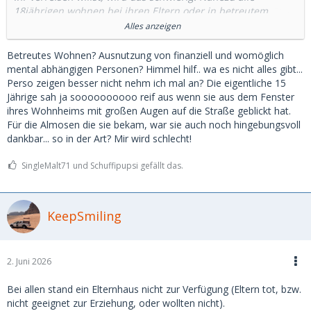
18jährigen wohnen bei ihren Eltern oder in betreutem
Wohnen. Nur wenige haben Lust ihren Eltern oder dem
Alles anzeigen
Betreuer vom Sugardaddy zu berichten.
Betreutes Wohnen? Ausnutzung von finanziell und womöglich
Es gibt keine pauschale Regel, aber tendenziell ist eine
mental abhängigen Personen? Himmel hilf.. wa es nicht alles gibt...
Beziehung mit 18jährigen eher schwierig. Auch können sie
Perso zeigen besser nicht nehm ich mal an? Die eigentliche 15
kaum den ständigen finanziellen Zufluss rechtfertigen.
Jährige sah ja soooooooooo reif aus wenn sie aus dem Fenster
ihres Wohnheims mit großen Augen auf die Straße geblickt hat.
Die 18jährige, deren Mutter Sugardating gut findet, die ist
Für die Almosen die sie bekam, war sie auch noch hingebungsvoll
mir noch nicht begegnet.
dankbar... so in der Art? Mir wird schlecht!
Ich hatte einige Zeit eine 18jährige gedated.
SingleMalt71 und Schuffipupsi gefällt das.
Übernachtungen oder Treffen nach 23 Uhr waren nicht
möglich.
KeepSmiling
2. Juni 2026
Bei allen stand ein Elternhaus nicht zur Verfügung (Eltern tot, bzw.
nicht geeignet zur Erziehung, oder wollten nicht).