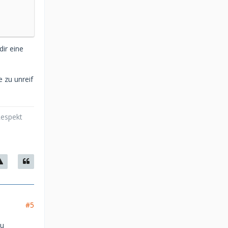
dir eine
e zu unreif
Respekt
#5
du