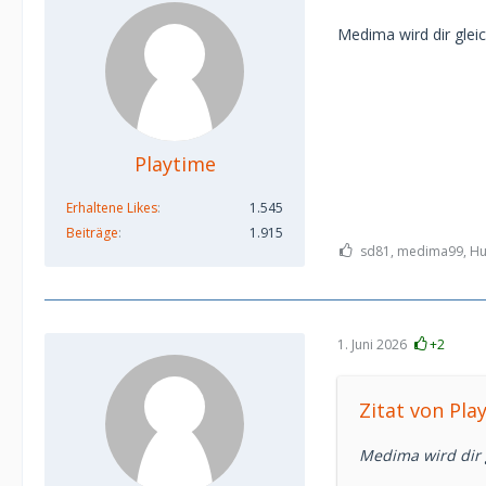
Medima wird dir gle
Playtime
Erhaltene Likes
1.545
Beiträge
1.915
sd81, medima99, Hub
1. Juni 2026
+2
Zitat von Pla
Medima wird dir 