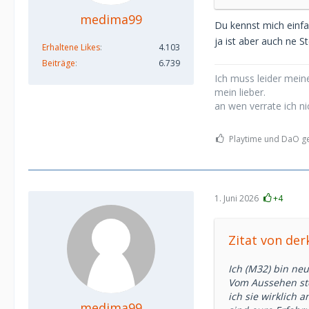
medima99
Du kennst mich einf
ja ist aber auch ne S
Erhaltene Likes
4.103
Beiträge
6.739
Ich muss leider meine
mein lieber.
an wen verrate ich ni
Playtime und DaO gef
1. Juni 2026
+4
Zitat von der
Ich (M32) bin ne
Vom Aussehen steh
ich sie wirklich 
medima99