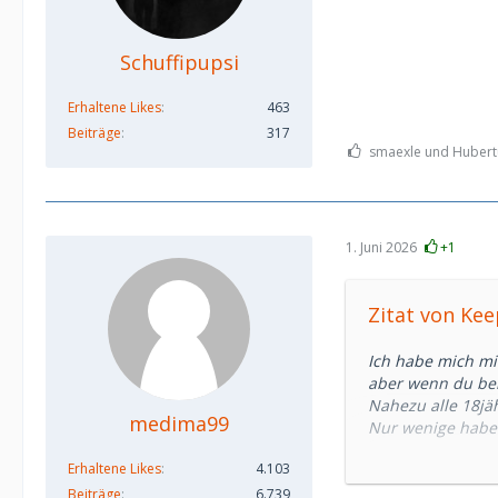
Schuffipupsi
Erhaltene Likes
463
Beiträge
317
smaexle und Hubertu
1. Juni 2026
+1
Zitat von Ke
Ich habe mich mit
aber wenn du beis
Nahezu alle 18jä
medima99
Nur wenige haben
berichten.
Erhaltene Likes
4.103
Es gibt keine pau
Beiträge
6.739