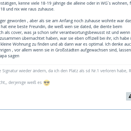
estätigen, kenne viele 18-19 jährige die alleine oder in WG´s wohnen, 
schwierig. Auch können sie kaum den ständigen finanziellen
 18 und nix wie raus zuhause.
igen.
niger geworden , aber als sie am Anfang noch zuhause wohnte war da
ren Mutter Sugardating gut findet, die ist mir noch nicht
 hat eine beste Freundin, die weiß wen sie dated, die diente beim
ch als cover, was ja schon sehr verantwortungsbewusst ist und wenn 
zusammen übernachtet haben, war sie eben offiziell bei ihr, ich habe 
 Zeit eine 18jährige gedated. Übernachtungen oder Treffen nach
 kleine Wohnung zu finden und ab dann war es optimal. Ich denke auc
ht möglich.
ährigen , vor allem wenn sie in Großstädten aufgewachsen sind, lassen
Papa sagen
 Signatur wieder ändern, da ich den Platz als sd Nr.1 verloren habe, 
cht,, derjenige weiß es