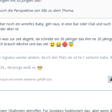
ungen mit so jungen SBs?
auch die Perspektive von SBs zu dem Thema.
lber noch ein unreifes Baby, geh raus, in eine Bar oder Club und such 
der älter ist.
ch was zur zeit abgeht, da schreibt ein 30 jähriger das ihm ne 20 jährig
ich brauch Alkohol und das viel
 Signatur wieder ändern, da ich den Platz als sd Nr.1 verloren habe, 
cht,, derjenige weiß es
nsual und einem weiteren gefällt das.
igen 18jährigen getroffen. Für Sexdates funktioniert das, aber wenn 