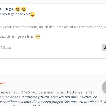
ach zu gut
teilvorlage oder?????
 Signatur wieder ändern, da ich den Platz als sd Nr.1 verloren habe, 
cht,, derjenige weiß es
ällt das.
karl
u im Game und hab mich jetzt erstmal auf MSD angemeldet.
 ich eher auf jüngere (18-20). Aber ich bin mir unsicher, ob
anschreiben soll oder die meisten jungen SBs noch zu unreif sind. 