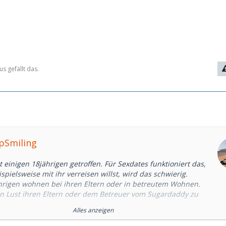
s gefällt das.
epSmiling
 einigen 18jährigen getroffen. Für Sexdates funktioniert das,
pielsweise mit ihr verreisen willst, wird das schwierig.
hrigen wohnen bei ihren Eltern oder in betreutem Wohnen.
 Lust ihren Eltern oder dem Betreuer vom Sugardaddy zu
Alles anzeigen
schale Regel, aber tendenziell ist eine Beziehung mit