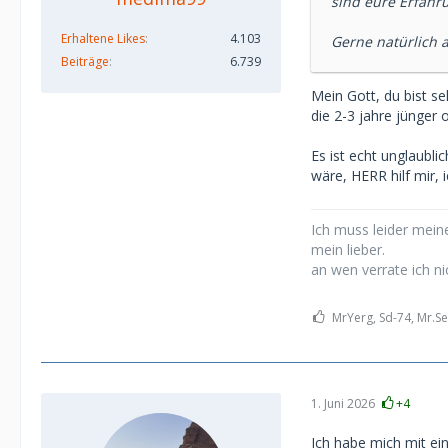
sind eure Erfahr
Erhaltene Likes
4.103
Gerne natürlich 
Beiträge
6.739
Mein Gott, du bist se
die 2-3 jahre jünger o
Es ist echt unglaubli
wäre, HERR hilf mir, 
Ich muss leider meine
mein lieber.
an wen verrate ich ni
MrYerg, Sd-74, Mr.Se
1. Juni 2026
+4
Ich habe mich mit ein