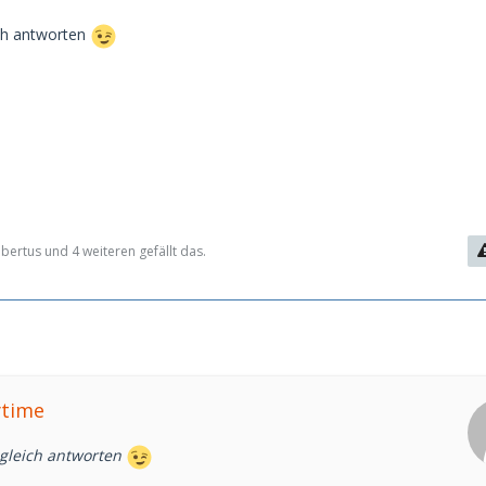
ich antworten
ertus und 4 weiteren gefällt das.
ytime
gleich antworten