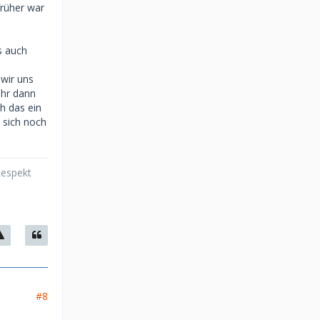
früher war
s auch
wir uns
ihr dann
h das ein
 sich noch
Respekt
#8