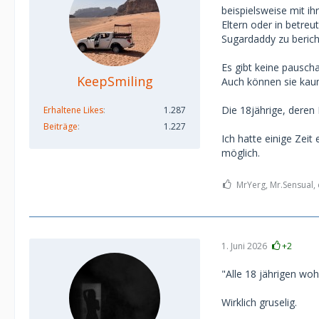
beispielsweise mit ih
Eltern oder in betr
Sugardaddy zu berich
Es gibt keine pauscha
KeepSmiling
Auch können sie kaum
Die 18jährige, deren 
Erhaltene Likes
1.287
Beiträge
1.227
Ich hatte einige Zei
möglich.
MrYerg, Mr.Sensual, 
1. Juni 2026
+2
"Alle 18 jährigen wo
Wirklich gruselig.