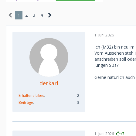
1
2
3
4
1. Juni 2026
Ich (M32) bin neu i
Vom Aussehen steh ich
anschreiben soll ode
jungen SBs?
Gerne natürlich auch
derkarl
Erhaltene Likes
2
Beiträge
3
1. Juni 2026
+7