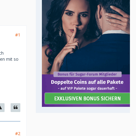
#1
ch
gen mit so
#2