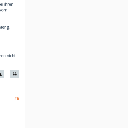
ei ihren
 vom
ierig.
ren nicht
#6