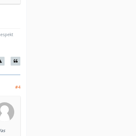
Respekt
#4
Was