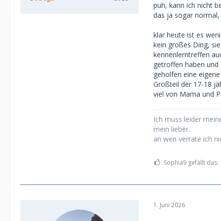
puh, kann ich nicht b
18jährigen eher 
das ja sogar normal,
Zufluss rechtfert
klar heute ist es we
Die 18jährige, de
kein großes Ding, sie
begegnet.
kennenlerntreffen au
getroffen haben und 
Ich hatte einige
geholfen eine eigene
23 Uhr waren nic
Großteil der 17-18 j
viel von Mama und 
Ich muss leider meine
mein lieber.
an wen verrate ich ni
Sophia9 gefällt das.
1. Juni 2026