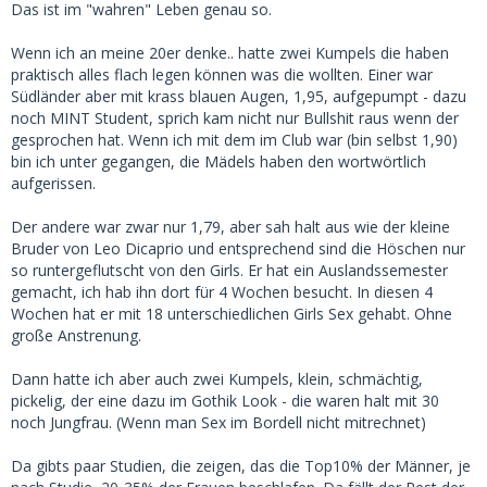
was die Attraktivität betrifft. Ohne finanzielle Mittel hast du
Das ist im "wahren" Leben genau so.
in dieser Situation kaum Chancen. Zwar ist es möglich, über
Plattformen wie Tinder Kontakte zu knüpfen, aber die 10
Wenn ich an meine 20er denke.. hatte zwei Kumpels die haben
Prozent der attraktivsten Frauen wirst du so gut wie nie
praktisch alles flach legen können was die wollten. Einer war
daten. Sie suchen nach jüngeren oder insgesamt
Südländer aber mit krass blauen Augen, 1,95, aufgepumpt - dazu
attraktiveren Partnern, und ohne entsprechende äußere
noch MINT Student, sprich kam nicht nur Bullshit raus wenn der
oder materielle Anreize bleibt der Zugang zu dieser Gruppe
gesprochen hat. Wenn ich mit dem im Club war (bin selbst 1,90)
praktisch ausgeschlossen. Natürlich im Paulanergarten ist
bin ich unter gegangen, die Mädels haben den wortwörtlich
alles möglich.😉:
aufgerissen.
Der Text:
Der andere war zwar nur 1,79, aber sah halt aus wie der kleine
Das Datingverhalten der Top 10% der attraktivsten Frauen
Bruder von Leo Dicaprio und entsprechend sind die Höschen nur
auf Dating-Plattformen zeigt ein klares Muster, das durch
so runtergeflutscht von den Girls. Er hat ein Auslandssemester
Analysen von Plattformen wie OkCupid, Tinder und anderen
gemacht, ich hab ihn dort für 4 Wochen besucht. In diesen 4
gestützt wird. Diese Verhaltensmuster offenbaren
Wochen hat er mit 18 unterschiedlichen Girls Sex gehabt. Ohne
Präferenzen, die stark auf Attraktivität und andere
große Anstrenung.
Statusmerkmale ausgerichtet sind. Die genauen
Prozentzahlen können variieren, aber die allgemeinen
Dann hatte ich aber auch zwei Kumpels, klein, schmächtig,
Tendenzen lassen sich wie folgt zusammenfassen:
pickelig, der eine dazu im Gothik Look - die waren halt mit 30
noch Jungfrau. (Wenn man Sex im Bordell nicht mitrechnet)
1. Attraktivste Männer (Top 10%): Die attraktivsten Frauen
richten etwa 50-60% ihrer Kontakte und Anfragen an die
Da gibts paar Studien, die zeigen, das die Top10% der Männer, je
Top 10% der attraktivsten Männer.