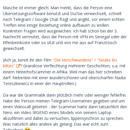
Masche ist immer gleich: Man merkt, dass die Person eine
Übersetzungssoftware benutzt und Du/Sie verwechselt, schnell
nach Telegram / Google Chat fragt und angibt, vor einem echten
Treffen eine innige Beziehung online aufbauen zu wollen.
Konkreten Fragen wird ausgewichen. Ich hab schon bei der 3.
Nachricht vermutet, dass die Person mit VPN im Senegal oder der
Elfenbeinküste oder so sitzt und von mir aus auf Französisch
gewechselt.
(Ach ja, kennt ihr den Film
"Die Verschwundene" / "Seules les
bêtes"
? Grandiose Verflechtung mehrerer Geschichten, u.a. mit
einem Hinterhofscammer in Afrika. Weil man das hier schreiben
darf: Nebenbei mit einer wunderschönen und oberscharfen Nadia
Tereszkiewicz in einer der Hauptrollen.)
Da war die Grammatik dann plötzlich mehr oder weniger fehlefrei.
Habe der Person meinen Telegram-Usernamen gegeben und um
einen Videocall gebeten - der Scammer hatte dann tatsächlich den
Nerv, ein Video IRGEND eines Models von seinem Laptop
abzufilmen und dabei zu versuchen, lippensynchron zu sprechen.
Was natürlich alles andere als gelang. Das war echt zum
Totlachen!