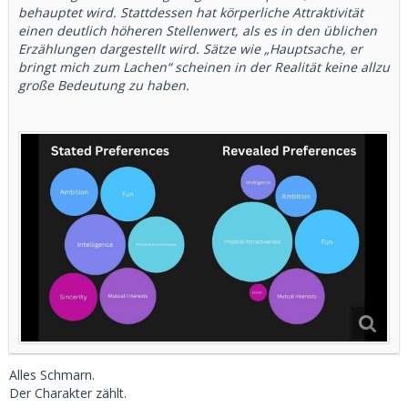
Das man beim Alter rausfällt kann natürlich passieren, aber
behauptet wird. Stattdessen hat körperliche Attraktivität
beim Premium Account (Gold) kann man das Alter
einen deutlich höheren Stellenwert, als es in den üblichen
ausblenden.
Erzählungen dargestellt wird. Sätze wie „Hauptsache, er
Auch der "Algorithmus" ist quatsch. Es gibt keinen
bringt mich zum Lachen“ scheinen in der Realität keine allzu
Algorithmus der einem irgendwelche Matches vorenthält,
große Bedeutung zu haben.
wenn dann ist es nur die Reihenfolge. Aber in 2-3h
bekommst du ne deutsche Großstadt komplett
durchgeliked, nach ner Woche bekommt man selbst ne
dreistellige Anzahl an Likes (und somit Matches) und kann
sich dann aussuchen mit welchen Girls man näher in
Kontakt tritt.
Ich werde zu Tinder nichts mehr schreiben, hab mit denen
keinen Werbevertrag und keine Aktienpakete - für mich
funktioniert es seit vielen Jahren, sowohl im normalen
Datebereich als auch im SB Bereich. Dass der normale
Datebereich bei der oberflächlichen Plattform für Männer
Ü50 schwierig wird ist auch klar, aber ich hab nun ziemlich
genau geschrieben wie man relativ leicht die SB aus dem
Tindergarten rausfischen kann. Könnt es nutzen oder lassen
- Ist mir Wayne.
Alles Schmarn.
Der Charakter zählt.