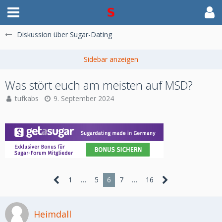
Diskussion über Sugar-Dating
Was stört euch am meisten auf MSD?
tufkabs
9. September 2024
1
…
5
6
7
…
16
Heimdall