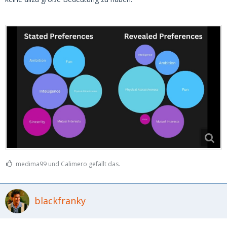
1. Attraktivste Männer (Top 10%): Die attraktivsten Frauen
richten etwa 50-60% ihrer Kontakte und Anfragen an die
Top 10% der attraktivsten Männer.
2. Mittelattraktive Männer (Mittlere 40-60%):Etwa 30-40%
der Kontakte der attraktivsten Frauen gehen an
mittelattraktive Männer. Die Top-Frauen weichen in einigen
Fällen von den äußerlich attraktivsten Männern ab, wenn
andere attraktive Qualitäten vorhanden sind.
3. Unattraktivste Männer (Unterste 30%):
Diese Männer haben kaum Chancen, von sehr attraktiven
Frauen kontaktiert zu werden, es sei denn, sie bieten
andere außergewöhnliche Merkmale wie hohe soziale
Stellung, außergewöhnlichen Reichtum oder spezielle
medima99 und Calimero gefällt das.
persönliche Qualitäten, die die fehlende physische
Attraktivität ausgleichen.
blackfranky
Zusammengefasst lässt sich sagen, dass die Top 10% der
attraktivsten Frauen auf Dating-Plattformen eine starke
Präferenz für die attraktivsten Männer haben, aber auch in