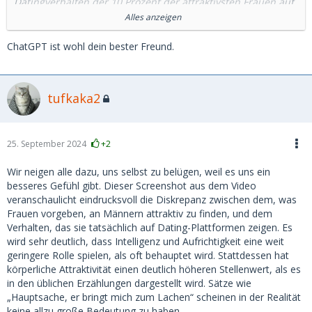
Datingverhalten der 10 Prozent der attraktivsten Frauen auf
Datingplattformen befasst und nicht mit dem allgemeinen
Alles anzeigen
Verhalten aller Nutzerinnen. Als Mann in den Fünfzigern
gehörst du in der Regel zur Gruppe der unteren 30 Prozent,
ChatGPT ist wohl dein bester Freund.
was die Attraktivität betrifft. Ohne finanzielle Mittel hast du
in dieser Situation kaum Chancen. Zwar ist es möglich, über
Plattformen wie Tinder Kontakte zu knüpfen, aber die 10
tufkaka2
Prozent der attraktivsten Frauen wirst du so gut wie nie
daten. Sie suchen nach jüngeren oder insgesamt
attraktiveren Partnern, und ohne entsprechende äußere
oder materielle Anreize bleibt der Zugang zu dieser Gruppe
25. September 2024
+2
praktisch ausgeschlossen. Natürlich im Paulanergarten ist
alles möglich.😉:
Wir neigen alle dazu, uns selbst zu belügen, weil es uns ein
besseres Gefühl gibt. Dieser Screenshot aus dem Video
Der Text:
veranschaulicht eindrucksvoll die Diskrepanz zwischen dem, was
Das Datingverhalten der Top 10% der attraktivsten Frauen
Frauen vorgeben, an Männern attraktiv zu finden, und dem
auf Dating-Plattformen zeigt ein klares Muster, das durch
Verhalten, das sie tatsächlich auf Dating-Plattformen zeigen. Es
Analysen von Plattformen wie OkCupid, Tinder und anderen
wird sehr deutlich, dass Intelligenz und Aufrichtigkeit eine weit
gestützt wird. Diese Verhaltensmuster offenbaren
geringere Rolle spielen, als oft behauptet wird. Stattdessen hat
Präferenzen, die stark auf Attraktivität und andere
körperliche Attraktivität einen deutlich höheren Stellenwert, als es
Statusmerkmale ausgerichtet sind. Die genauen
in den üblichen Erzählungen dargestellt wird. Sätze wie
Prozentzahlen können variieren, aber die allgemeinen
„Hauptsache, er bringt mich zum Lachen“ scheinen in der Realität
Tendenzen lassen sich wie folgt zusammenfassen:
keine allzu große Bedeutung zu haben.