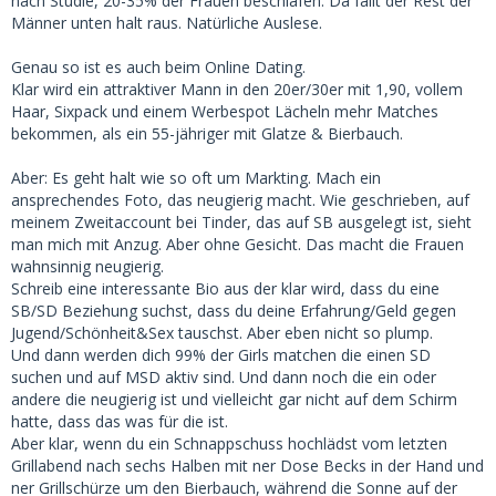
nach Studie, 20-35% der Frauen beschlafen. Da fällt der Rest der
Männer unten halt raus. Natürliche Auslese.
2. Mittelattraktive Männer (Mittlere 40-60%):Etwa 30-40%
der Kontakte der attraktivsten Frauen gehen an
Genau so ist es auch beim Online Dating.
mittelattraktive Männer. Die Top-Frauen weichen in einigen
Klar wird ein attraktiver Mann in den 20er/30er mit 1,90, vollem
Fällen von den äußerlich attraktivsten Männern ab, wenn
Haar, Sixpack und einem Werbespot Lächeln mehr Matches
andere attraktive Qualitäten vorhanden sind.
bekommen, als ein 55-jähriger mit Glatze & Bierbauch.
3. Unattraktivste Männer (Unterste 30%):
Aber: Es geht halt wie so oft um Markting. Mach ein
Diese Männer haben kaum Chancen, von sehr attraktiven
ansprechendes Foto, das neugierig macht. Wie geschrieben, auf
Frauen kontaktiert zu werden, es sei denn, sie bieten
meinem Zweitaccount bei Tinder, das auf SB ausgelegt ist, sieht
andere außergewöhnliche Merkmale wie hohe soziale
man mich mit Anzug. Aber ohne Gesicht. Das macht die Frauen
Stellung, außergewöhnlichen Reichtum oder spezielle
wahnsinnig neugierig.
persönliche Qualitäten, die die fehlende physische
Schreib eine interessante Bio aus der klar wird, dass du eine
Attraktivität ausgleichen.
SB/SD Beziehung suchst, dass du deine Erfahrung/Geld gegen
Jugend/Schönheit&Sex tauschst. Aber eben nicht so plump.
Zusammengefasst lässt sich sagen, dass die Top 10% der
Und dann werden dich 99% der Girls matchen die einen SD
attraktivsten Frauen auf Dating-Plattformen eine starke
suchen und auf MSD aktiv sind. Und dann noch die ein oder
Präferenz für die attraktivsten Männer haben, aber auch in
andere die neugierig ist und vielleicht gar nicht auf dem Schirm
einigen Fällen bereit sind, mittelattraktive Männer zu
hatte, dass das was für die ist.
kontaktieren, wenn andere ansprechende Merkmale
Aber klar, wenn du ein Schnappschuss hochlädst vom letzten
vorhanden sind. Die unattraktivsten Männer haben
Grillabend nach sechs Halben mit ner Dose Becks in der Hand und
hingegen nur geringe Chancen, von diesen Frauen
ner Grillschürze um den Bierbauch, während die Sonne auf der