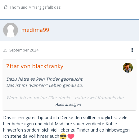
Thom und MrYerg gefällt das.
medima99
25. September 2024
Zitat von blackfranky
Dazu hätte es kein Tinder gebraucht.
Das ist im "wahren" Leben genau so.
Wenn ich an meine 20er denke.. hatte zwei Kumpels die
haben praktisch alles flach legen können was die wollten.
Alles anzeigen
Einer war Südländer aber mit krass blauen Augen, 1,95,
aufgepumpt - dazu noch MINT Student, sprich kam nicht
Das ist ein guter Tip und ich Denke den sollten möglichst viele
nur Bullshit raus wenn der gesprochen hat. Wenn ich mit
hier beherzigen und nicht Msd ihre sauer verdiente Kohle
dem im Club war (bin selbst 1,90) bin ich unter gegangen,
hinwerfen sondern sich viel lieber zu Tinder und co hinbewegen!
die Mädels haben den wortwörtlich aufgerissen.
Ich stehe da voll hinter euch