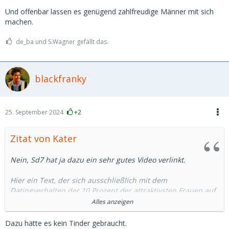
Und offenbar lassen es genügend zahlfreudige Männer mit sich
machen.
de_ba und S.Wagner gefällt das.
blackfranky
25. September 2024
+2
Zitat von Kater
Nein, Sd7 hat ja dazu ein sehr gutes Video verlinkt.
Hier ein Text, der sich ausschließlich mit dem
Datingverhalten der 10 Prozent der attraktivsten Frauen auf
Datingplattformen befasst und nicht mit dem allgemeinen
Alles anzeigen
Verhalten aller Nutzerinnen. Als Mann in den Fünfzigern
gehörst du in der Regel zur Gruppe der unteren 30 Prozent,
Dazu hätte es kein Tinder gebraucht.