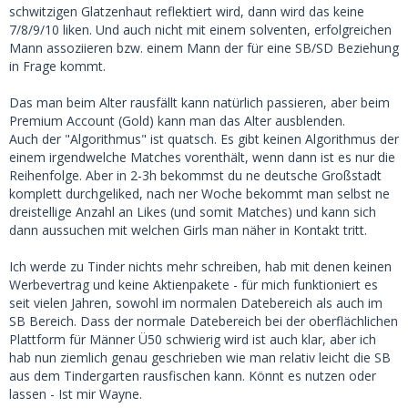
kontaktiert zu werden.
schwitzigen Glatzenhaut reflektiert wird, dann wird das keine
7/8/9/10 liken. Und auch nicht mit einem solventen, erfolgreichen
Mann assoziieren bzw. einem Mann der für eine SB/SD Beziehung
in Frage kommt.
Das man beim Alter rausfällt kann natürlich passieren, aber beim
Premium Account (Gold) kann man das Alter ausblenden.
Auch der "Algorithmus" ist quatsch. Es gibt keinen Algorithmus der
einem irgendwelche Matches vorenthält, wenn dann ist es nur die
Reihenfolge. Aber in 2-3h bekommst du ne deutsche Großstadt
komplett durchgeliked, nach ner Woche bekommt man selbst ne
dreistellige Anzahl an Likes (und somit Matches) und kann sich
dann aussuchen mit welchen Girls man näher in Kontakt tritt.
Ich werde zu Tinder nichts mehr schreiben, hab mit denen keinen
Werbevertrag und keine Aktienpakete - für mich funktioniert es
seit vielen Jahren, sowohl im normalen Datebereich als auch im
SB Bereich. Dass der normale Datebereich bei der oberflächlichen
Plattform für Männer Ü50 schwierig wird ist auch klar, aber ich
hab nun ziemlich genau geschrieben wie man relativ leicht die SB
aus dem Tindergarten rausfischen kann. Könnt es nutzen oder
lassen - Ist mir Wayne.