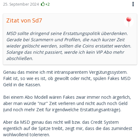
einigen Fällen bereit sind, mittelattraktive Männer zu
25. September 2024
+2
kontaktieren, wenn andere ansprechende Merkmale
vorhanden sind. Die unattraktivsten Männer haben
Zitat von Sd7
hingegen nur geringe Chancen, von diesen Frauen
kontaktiert zu werden.
MSD sollte dringend seine Erstattungspolitik überdenken.
Gerade bei Scammern und Profilen, die nach kurzer Zeit
wieder gelöscht werden, sollten die Coins erstattet werden.
Solange das nicht passiert, werde ich kein VIP Abo mehr
abschließen.
Genau das meine ich mit intransparentem Vergütungssystem.
Fakt ist, so wie es ist, ob gewollt oder nicht, spülen Fakes MSD
Geld in die Kassen.
Bei einem Abo Modell wären Fakes zwar immer noch ärgerlich,
aber man würde "nur" Zeit verlieren und nicht auch noch Geld
(und noch mehr Zeit für irgendwelche Erstattungsanträge).
Aber da MSD genau das nicht will bzw. das Credit System
eigentlich auf die Spitze treibt, zeigt mir, dass die das zumindest
wohlwollend tolerieren.