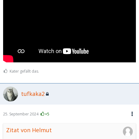
Kater gefällt das.
tufkaka2
25. September 2024
+5
Zitat von Helmut