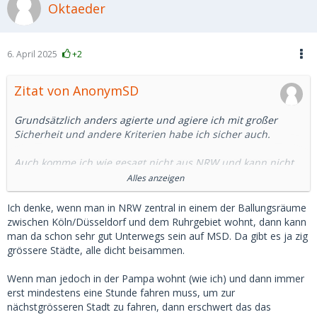
Oktaeder
6. April 2025
+2
Zitat von AnonymSD
Grundsätzlich anders agierte und agiere ich mit großer
Sicherheit und andere Kriterien habe ich sicher auch.
Auch komme ich wie gesagt nicht aus NRW und kann nicht
ständig antworten und online sein.
Alles anzeigen
Dennoch stellte und stelle ich vorab meine Fragen, versende
Ich denke, wenn man in NRW zentral in einem der Ballungsräume
Küsse, bekomme Fragen, Küsse und Profilbesuche und habe
zwischen Köln/Düsseldorf und dem Ruhrgebiet wohnt, dann kann
mein Profil so ähnlich aufgebaut wie du es hier beschreibst.
man da schon sehr gut Unterwegs sein auf MSD. Da gibt es ja zig
grössere Städte, alle dicht beisammen.
Den Eröffnungstext im Chat mache ich immer individuell
ohne Copy and Paste.
Wenn man jedoch in der Pampa wohnt (wie ich) und dann immer
erst mindestens eine Stunde fahren muss, um zur
Ob ich nun eine weite Anreise habe (Tagesreise), fürs
nächstgrösseren Stadt zu fahren, dann erschwert das das