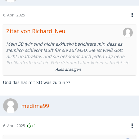
6. April 2025
Zitat von Richard_Neu
Mein SB (wir sind nicht exklusiv) berichtete mir, dass es
ziemlich schlecht läuft für sie auf MSD. Sie ist weiß Gott
nicht unattraktiv, und sie bekommt auch jeden Tag neue
Profilaufrufe (hat ein Foto drinnen) aber keiner schreibt sie
an. Manche stellen ihr Fragen und senden Küsse oder
Alles anzeigen
schreiben eine Nachricht, aber antworten nie mehr.
Und das hat mit SD was zu tun ??
Ich denke also, man kann und muss es auf beide Seiten
beziehen. Online Dating wird zunehmend unverbindlicher.
medima99
Ich finde es anstrengend und zeitraubend und steige
wieder auf analoge Wege um.
Da hat man die Person gleich vor sich - kein Filter, kein Fake,
6. April 2025
+1
kein „wir sehen uns später“ …