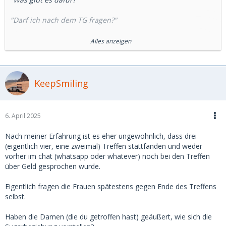
"Darf ich nach dem TG fragen?"
"Was sind deine Vorstellungen hinsichtlich Unterstützung?"
Alles anzeigen
etc
Diese Fragen bereits zum Beginn des Chats, was mich ratlos
zurück gelassen hat, weil die Frage zum Start 0,0 Sinn
KeepSmiling
ergibt.
-> natürlich macht das für die Damen Sinn, danach zu
6. April 2025
fragen. Vielleicht nicht als erstes, aber doch innerhalb der
ersten 10 Nachrichten. Genauso wie du ein Foto von ihr
Nach meiner Erfahrung ist es eher ungewöhnlich, dass drei
haben willst und den Kontakt wohl nicht fortführst, wenn
(eigentlich vier, eine zweimal) Treffen stattfanden und weder
sie dich optisch nicht anspricht, wird sie den Kontakt auch
vorher im chat (whatsapp oder whatever) noch bei den Treffen
nicht fortsetzen wollen, wenn dein Budget nicht passt.
über Geld gesprochen wurde.
Natürlich hängt das Budget teilweise von der Sympathie ab,
aber grobe Zahlen sollte man schon nennen können. Außer,
Eigentlich fragen die Frauen spätestens gegen Ende des Treffens
du hast selber Lust auf ein blind Date …
selbst.
Haben die Damen (die du getroffen hast) geäußert, wie sich die