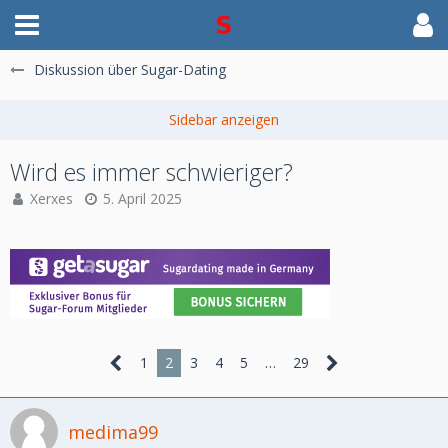
Diskussion über Sugar-Dating
Wird es immer schwieriger?
Xerxes
5. April 2025
1
2
3
4
5
…
29
medima99