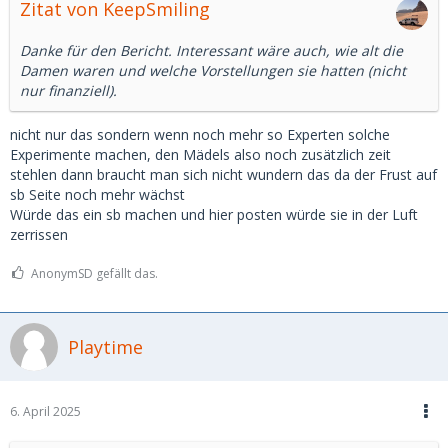
Zitat von KeepSmiling
Man merkt direkt, ob man sich riechen kann und wie die
Sympathie ist.
Danke für den Bericht. Interessant wäre auch, wie alt die
Wenn ich mich jeden Abend in eine Berliner Aufreißer Bar
Damen waren und welche Vorstellungen sie hatten (nicht
setze habe ich 1-2 Handynummern für den Abend klar, das
nur finanziell).
bei guter Musik und Cocktails. Oder gleich aufs Zimmer.
Für das gleiche Ergebnis muss man bei MSD 20 Std Chats
nicht nur das sondern wenn noch mehr so Experten solche
führen, sich am Handy die Finger krumm tippen…
Experimente machen, den Mädels also noch zusätzlich zeit
stehlen dann braucht man sich nicht wundern das da der Frust auf
Ist das wirklich ein Fortschritt?
sb Seite noch mehr wächst
Würde das ein sb machen und hier posten würde sie in der Luft
zerrissen
AnonymSD gefällt das.
Playtime
6. April 2025