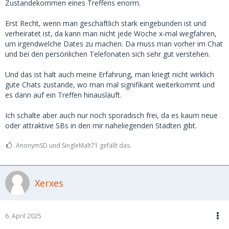
Kennlerntreffen bezahlen würde, die Anreise komplett
Zustandekommen eines Treffens enorm.
übernehme oder nicht spielt gar keine Rolle, da ich wie
beschrieben überhaupt keinen vernünftigen Chat mehr zum
Erst Recht, wenn man geschäftlich stark eingebunden ist und
Laufen bekomme, der auch nur ansatzweise etwas mit
verheiratet ist, da kann man nicht jede Woche x-mal wegfahren,
einem realen Treffen zu tun hat.
um irgendwelche Dates zu machen. Da muss man vorher im Chat
und bei den persönlichen Telefonaten sich sehr gut verstehen.
1. Die typischen Scammerinnen und online only
Kandidatinnen.
Und das ist halt auch meine Erfahrung, man kriegt nicht wirklich
gute Chats zustande, wo man mal signifikant weiterkommt und
2. Antwort im Chat: "Hey" oder "Hey na" und dann nie mehr
es dann auf ein Treffen hinausläuft.
online.
Ich schalte aber auch nur noch sporadisch frei, da es kaum neue
3. Antwort im Chat: " schön das du schreibst. Ich suche
oder attraktive SBs in den mir naheliegenden Städten gibt.
genau das gleiche", oder " alles passt zusammen ...".... und
dann Profil deaktiviert.
AnonymSD und SingleMalt71 gefällt das.
4. Vielen Dank für deine Nachricht, ich melde mich später....
(und dann nie mehr)
Xerxes
Die Beurteilung, dass ich grundlegend falsch agiere kann
schon deshalb nicht stimmen, weil ich letztes Jahr mit
meiner Vorgehensweise immerhin einige Chats und Treffen
6. April 2025
zu Stande gebracht habe.