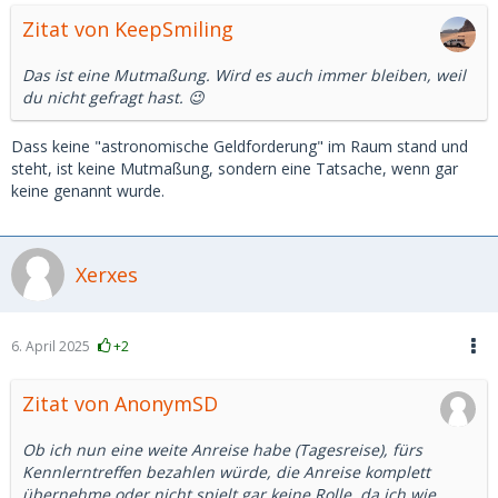
Zitat von KeepSmiling
Dennoch freue ich mich für dich, wenn es aktuell bei dir so
gut läuft in NRW.
Das ist eine Mutmaßung. Wird es auch immer bleiben, weil
du nicht gefragt hast. 😉
Mal angenommen ich bin wirklich uninteressant, gringe,
hässlich, unfähig oder was es sonst noch so gibt, warum
Dass keine "astronomische Geldforderung" im Raum stand und
lösche ich dann mein Profil als angeschriebene oder gehe
steht, ist keine Mutmaßung, sondern eine Tatsache, wenn gar
einfach wochenlang nicht online??
keine genannt wurde.
Ich kann zwar auch probieren NRW anzuschreiben, aber
aufgrund der Entfernung wäre es umständlich für beide
und ebenso unehrlich, da das auf Dauer zu anstrengend
Xerxes
wird.
Und ganz am Rande kann ich mir irgendwie nicht vorstellen,
6. April 2025
+2
dass im Xerxes Land die Damen generell aufgeschlossener
und lockerer sind als anderswo.
Zitat von AnonymSD
Einzige Erklärung für deinen bescheidenen Erfolg kann sein,
dass du bedeutend mehr freigeschaltet hast in deinem
Ob ich nun eine weite Anreise habe (Tagesreise), fürs
Radius wie ich und dadurch die schiere Masse aus
Kennlerntreffen bezahlen würde, die Anreise komplett
logischen Gründen am Ende eben doch eine minimale
übernehme oder nicht spielt gar keine Rolle, da ich wie