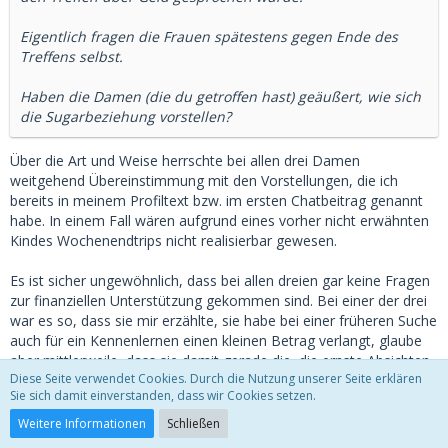
Eigentlich fragen die Frauen spätestens gegen Ende des
Treffens selbst.
Haben die Damen (die du getroffen hast) geäußert, wie sich
die Sugarbeziehung vorstellen?
Über die Art und Weise herrschte bei allen drei Damen
weitgehend Übereinstimmung mit den Vorstellungen, die ich
bereits in meinem Profiltext bzw. im ersten Chatbeitrag genannt
habe. In einem Fall wären aufgrund eines vorher nicht erwähnten
Kindes Wochenendtrips nicht realisierbar gewesen.
Es ist sicher ungewöhnlich, dass bei allen dreien gar keine Fragen
zur finanziellen Unterstützung gekommen sind. Bei einer der drei
war es so, dass sie mir erzählte, sie habe bei einer früheren Suche
auch für ein Kennenlernen einen kleinen Betrag verlangt, glaube
aber mittlerweile, dass sie damit gerade die, die ernste Absichten
Diese Seite verwendet Cookies. Durch die Nutzung unserer Seite erklären
hegen, vergraulen würde.
Sie sich damit einverstanden, dass wir Cookies setzen.
Ich hatte ganz zu Anfang einen noch krasseren Fall: Nach einem
Weitere Informationen
Schließen
Kennenlernen hatten wir sofort ein zweites Treffen vereinbart, bei