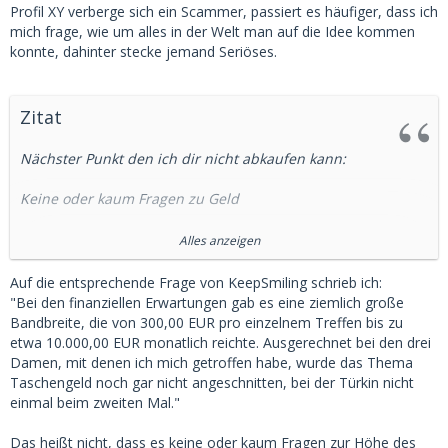
Profil XY verberge sich ein Scammer, passiert es häufiger, dass ich
mich frage, wie um alles in der Welt man auf die Idee kommen
konnte, dahinter stecke jemand Seriöses.
Zitat
Nächster Punkt den ich dir nicht abkaufen kann:
Keine oder kaum Fragen zu Geld
Das war bei nicht Scam die Standard Frage in 60% der Fälle.
Alles anzeigen
"Was gibt es dafür?"
Auf die entsprechende Frage von KeepSmiling schrieb ich:
"Bei den finanziellen Erwartungen gab es eine ziemlich große
"Darf ich nach dem TG fragen?"
Bandbreite, die von 300,00 EUR pro einzelnem Treffen bis zu
etwa 10.000,00 EUR monatlich reichte. Ausgerechnet bei den drei
"Was sind deine Vorstellungen hinsichtlich Unterstützung?"
Damen, mit denen ich mich getroffen habe, wurde das Thema
etc
Taschengeld noch gar nicht angeschnitten, bei der Türkin nicht
einmal beim zweiten Mal."
Diese Fragen bereits zum Beginn des Chats, was mich ratlos
zurück gelassen hat, weil die Frage zum Start 0,0 Sinn
Das heißt nicht, dass es keine oder kaum Fragen zur Höhe des