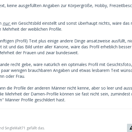
ltext, keine ausgefüllten Angaben zur Körpergröße, Hobby, Freizeitbes
nn
nur
ein Gesichtsbild einstellt und sonst überhaupt nichts, wäre da
 Mehrheit der weiblichen Profile.
nftigen (Profil) Text plus einige andere Dinge ansatzweise ausfüllt, nic
et ist und das Bild unter aller Kanone, wäre das Profil erheblich besser
ehrheit der Frauen und zwar bundesweit.
nde recht gebe, wäre natürlich ein optimales Profil mit Gesichtsfoto
n paar wenigen brauchbaren Angaben und etwas lesbarem Text wüns
nn oder Frau.
nn die Profile der anderen Männer nicht kenne, aber so leer und aus
die Mehrheit der Damen-Profile können sie fast nicht sein, zumindest 
n" Männer Profile geschildert hast.
d SingleMalt71 gefällt das.