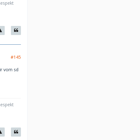
Respekt
#145
ir vom sd
Respekt