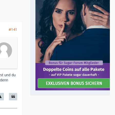
#141
rst und du
 denn