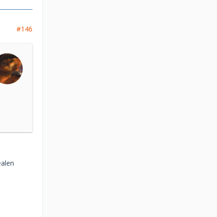
#146
ealen