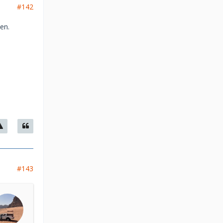
#142
en.
#143