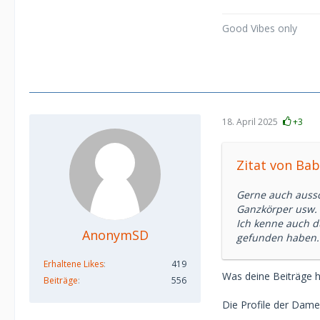
Good Vibes only
18. April 2025
+3
Zitat von Ba
Gerne auch aussch
Ganzkörper usw.
Ich kenne auch d
AnonymSD
gefunden haben. D
Erhaltene Likes
419
Was deine Beiträge hi
Beiträge
556
Die Profile der Damen