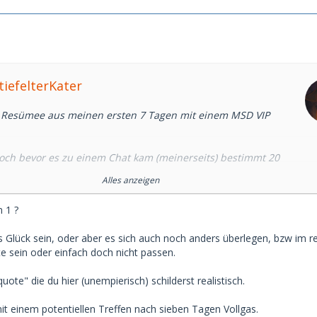
tiefelterKater
n Resümee aus meinen ersten 7 Tagen mit einem MSD VIP
 noch bevor es zu einem Chat kam (meinerseits) bestimmt 20
te, villeicht 20 +/- x
Alles anzeigen
gen scam 10
nach 2 bs 3 Nachrichten 5
 1 ?
efonate 1
ttagessen 1
s Glück sein, oder aber es sich auch noch anders überlegen, bzw im r
 geklärt wie das erste Treffen statt finden soll 1
e sein oder einfach doch nicht passen.
tung überlasse ich euch. Find das.... Sagen wir mal.... Ok.
quote" die du hier (unempierisch) schilderst realistisch.
nicht empirisch. Das habe ich eben aus dem Kopf
it einem potentiellen Treffen nach sieben Tagen Vollgas.
gelt lediglich den gefühlten "Erfolg" wieder.