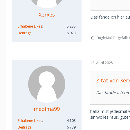
Xerxes
Das fände ich hier au
Erhaltene Likes
5.235
Beiträge
6.973
SingleMalt71 gefällt 
12. April 2025
Zitat von Xer
Das fände ich hie
medima99
haha mist jedesmal w
sinnvolles raus, gut
Erhaltene Likes
4.103
Beiträge
6.739