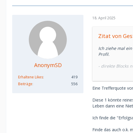
18. April 2025
Zitat von Ges
Ich ziehe mal ei
Profil.
AnonymSD
- direkte Blocks
- Unzählige Kontak
Erhaltene Likes
419
- Aussortiert we
- eingeschlafen 
Beiträge
556
Eine Trefferquote von
- arrangierte Tel
- arrangiertes Mi
Diese 1 könnte reine
- noch nicht final
Leben dann eine Niet
Hmm.... Die Bewer
Ich finde die "Erfolgs
Dje Zahlen sind 
Finde das auch o.k. m
aufsummiert. Spie