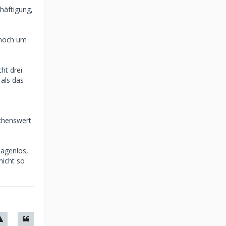
chäftigung,
s noch um
ht drei
 als das
,
chenswert
sagenlos,
nicht so