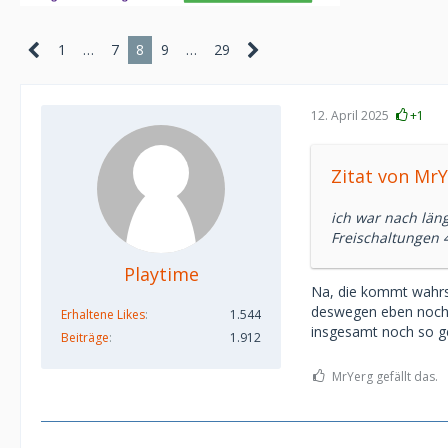
1
…
7
8
9
…
29
12. April 2025
+1
Zitat von Mr
ich war nach län
Freischaltungen 4
Playtime
Na, die kommt wahrsc
deswegen eben noch n
Erhaltene Likes
1.544
insgesamt noch so g
Beiträge
1.912
MrYerg gefällt das.