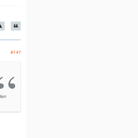
#147
den