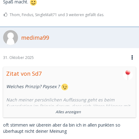
Spaß macht.
Thom, Findus, SingleMalt71 und 3 weiteren gefällt das.
medima99
31. Oktober 2025
Zitat von Sd7
Welches Prinzip? Paysex ?
Nach meiner persönlichen Auffassung geht es beim
Sugardating im Prinzip darum, dass sich ältere Männer mit
jüngeren Frauen daten und dafür u.a. meistens eine
Alles anzeigen
Materielle Kompensation erhalten. Der Altersabstand ist
i.d.R. signifikant, allerdings sehe ich jetzt keine Höchstalter
oft stimmen wir überein aber da bin ich in allen punkten so
für Sugarbabes.
überhaupt nicht deiner Meinung