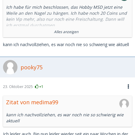
Ich habe für mich beschlossen, das Hobby MSD jetzt eine
Weile an den Nagel zu hängen. Ich habe noch 20 Coins und
kein Vip mehr, also nur noch eine Freischaltung. Dann will
ich erstmal durchatmen.
Alles anzeigen
Hintergrund ist, dass ich seit Sommer wieder suche und
aufgrund der vielen negativen Erfahrung merke, dass meine
kann ich nachvollziehen, es war noch nie so schwierig wie aktuell
Zündschnurr immer kürzer wird.
Ich habe diese Woche 2 Dates abgesagt, weil mich jeweils
pooky75
eine Formulierung im Chat gestört hat, die - objektiv
betrachtet - wohl auch auf fehlende Ausdrucksfähigkeit
zurückzuführen sein könnten.
23. Oktober 2025
+1
Mit dem Mindset wird das nichts mehr.
Zitat von medima99
kann ich nachvollziehen, es war noch nie so schwierig wie
aktuell
Ich leider auch. Bin nun leider wieder seit ein paar Wochen in der