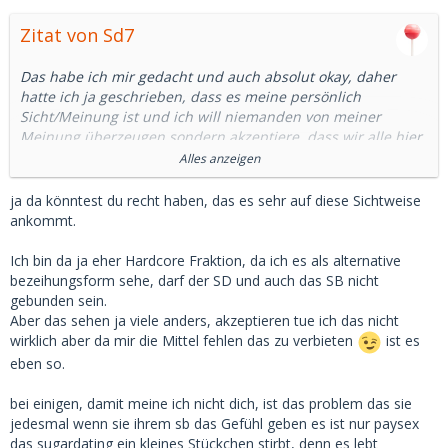
Zitat von Sd7
Das habe ich mir gedacht und auch absolut okay, daher
hatte ich ja geschrieben, dass es meine persönlich
Sicht/Meinung ist und ich will niemanden von meiner
Meinung überzeugen sondern akzeptiere, dass wir alle hier
teilweise unterschiedliche Meinungen haben.
Alles anzeigen
Ich habe den Eindruck, dass sich die Sichtweise - gerade in
ja da könntest du recht haben, das es sehr auf diese Sichtweise
Punkto "ist sugardatin paysex?" - vor allem daran
ankommt.
festmachen lässt, welchen Beziehungsstatus der
Sugardaddy hat. Also wenn der Daddy vergeben ist und das
Ich bin da ja eher Hardcore Fraktion, da ich es als alternative
Sugardating sozusagen als Hobby betreibt, hat es einen
bezeihungsform sehe, darf der SD und auch das SB nicht
anderen Stellenwert, als bei Daddys, die Single sind oder im
gebunden sein.
Sugardating eine alternative Beziehungsform sehen. Und
Aber das sehen ja viele anders, akzeptieren tue ich das nicht
ich will nochmal betonen, dass ich niemanden verurteile
wirklich aber da mir die Mittel fehlen das zu verbieten
ist es
oder überzeugen möchte. Es ist nur mein persönlicher
eben so.
Eindruck.
bei einigen, damit meine ich nicht dich, ist das problem das sie
Aus vielen Gesprächen mit meinen bisherigen Babes...ich
jedesmal wenn sie ihrem sb das Gefühl geben es ist nur paysex
glaube das waren bisher so an die 50 Damen - habe ich
das sugardating ein kleines Stückchen stirbt, denn es lebt