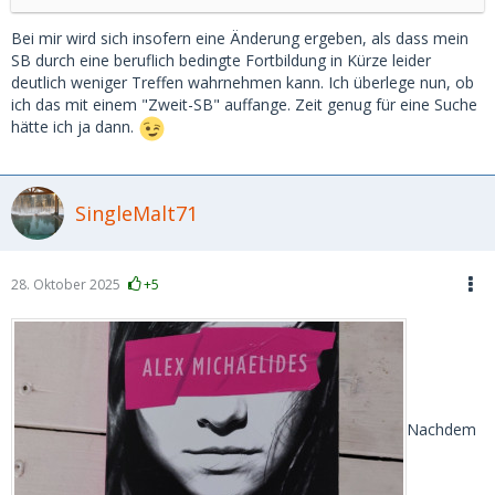
Hintergrund ist, dass ich seit Sommer wieder suche und
aufgrund der vielen negativen Erfahrung merke, dass meine
Bei mir wird sich insofern eine Änderung ergeben, als dass mein
Zündschnurr immer kürzer wird.
SB durch eine beruflich bedingte Fortbildung in Kürze leider
deutlich weniger Treffen wahrnehmen kann. Ich überlege nun, ob
Ich habe diese Woche 2 Dates abgesagt, weil mich jeweils
ich das mit einem "Zweit-SB" auffange. Zeit genug für eine Suche
eine Formulierung im Chat gestört hat, die - objektiv
hätte ich ja dann.
betrachtet - wohl auch auf fehlende Ausdrucksfähigkeit
zurückzuführen sein könnten.
SingleMalt71
Mit dem Mindset wird das nichts mehr.
28. Oktober 2025
+5
Nachdem