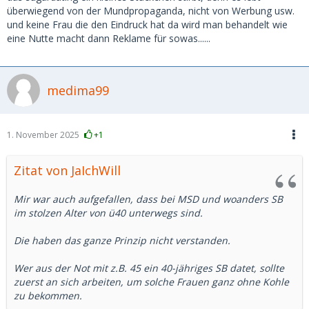
erfahren, dass der überwiegende Teil der Daddys
überwiegend von der Mundpropaganda, nicht von Werbung usw.
vergeben/verheiratet ist. Okay. Ist nicht repräsentativ und
und keine Frau die den Eindruck hat da wird man behandelt wie
da ich auch verheiratet bin, haben meine Babes ggf. einen
eine Nutte macht dann Reklame für sowas......
Bias.
Muss auch dazu sagen, dass da natürlich auch viele ONS
dabei waren, weil es eben nicht gepasst hat. Es waren 5
medima99
langfristige SB Beziehungen über mehrere Monate/Jahre
dabei. Zwei davon führten bei mir zum temporären K.O.
(aka Liebeskummer) - von daher verstehe ich die
Argumentation der Fraktion "alternative Beziehungsform"
1. November 2025
+1
absolut.
Zitat von JaIchWill
Mir war auch aufgefallen, dass bei MSD und woanders SB
im stolzen Alter von ü40 unterwegs sind.
Die haben das ganze Prinzip nicht verstanden.
Wer aus der Not mit z.B. 45 ein 40-jähriges SB datet, sollte
zuerst an sich arbeiten, um solche Frauen ganz ohne Kohle
zu bekommen.