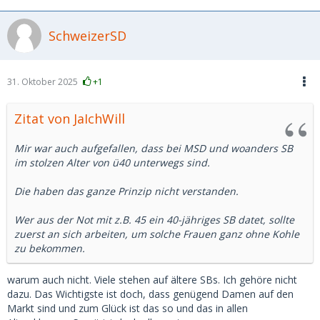
Ich habe bereits Babes aus MSD gesehen, die haben die 50
gerissen...so what. Es soll ja Sugardaddys geben, die mit
SchweizerSD
weit über 70 noch Potent (in allen Aspekten) sind. Warum
sollte sich ein z.b. 70jähriger nicht mit einer 40igjährigen
vergnügen wenn es für beide passt?
31. Oktober 2025
+1
Aus eigener Erfahrung (mittlerweile die 50ig gerissen) muss
ich sagen, dass mit erfahrenen Babes Ende 20/Anfang 30
Zitat von JaIchWill
weit mehr Spaß macht.
Mir war auch aufgefallen, dass bei MSD und woanders SB
im stolzen Alter von ü40 unterwegs sind.
Die haben das ganze Prinzip nicht verstanden.
Wer aus der Not mit z.B. 45 ein 40-jähriges SB datet, sollte
zuerst an sich arbeiten, um solche Frauen ganz ohne Kohle
zu bekommen.
warum auch nicht. Viele stehen auf ältere SBs. Ich gehöre nicht
dazu. Das Wichtigste ist doch, dass genügend Damen auf den
Markt sind und zum Glück ist das so und das in allen