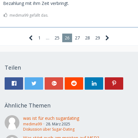
Bezahlung mit ihm Zeit verbringt.
medima99 gefällt das.
1
…
25
26
27
28
29
Teilen
Ähnliche Themen
was ist für euch sugardating
medima99
28. März 2025
Diskussion über Sugar-Dating
Was stört euch am meisten auf MSD?