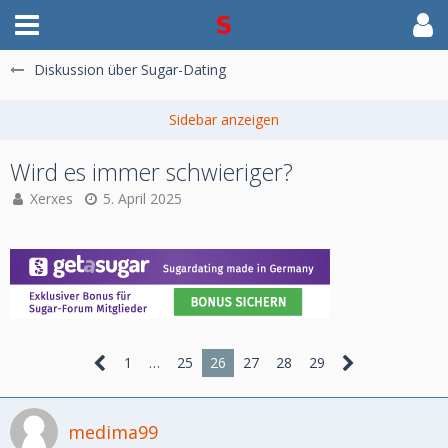
Diskussion über Sugar-Dating
Wird es immer schwieriger?
Xerxes
5. April 2025
1
…
25
26
27
28
29
medima99