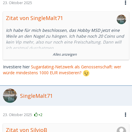
23. Oktober 2025
Zitat von SingleMalt71
Ich habe für mich beschlossen, das Hobby MSD jetzt eine
Weile an den Nagel zu hängen. Ich habe noch 20 Coins und
kein Vip mehr, also nur noch eine Freischaltung. Dann will
ich erstmal durchatmen.
Alles anzeigen
Hintergrund ist, dass ich seit Sommer wieder suche und
aufgrund der vielen negativen Erfahrung merke, dass meine
Investiere hier
Sugardating-Netzwerk als Genossenschaft: wer
Zündschnurr immer kürzer wird.
würde mindestens 1000 EUR investieren?
Ich habe diese Woche 2 Dates abgesagt, weil mich jeweils
eine Formulierung im Chat gestört hat, die - objektiv
SingleMalt71
betrachtet - wohl auch auf fehlende Ausdrucksfähigkeit
zurückzuführen sein könnten.
Mit dem Mindset wird das nichts mehr.
23. Oktober 2025
+2
Zitat von SilvioB