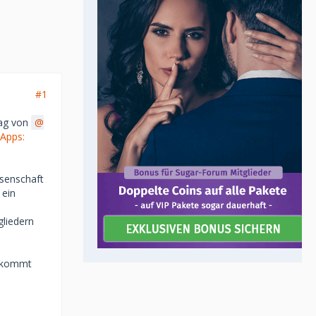
#1
rag von
-Apps:
ssenschaft
 ein
gliedern
e kommt