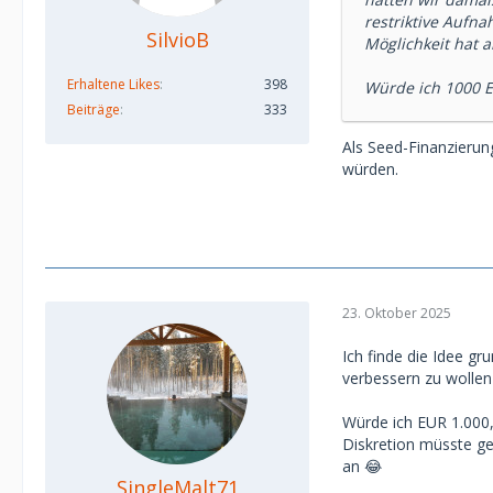
restriktive Aufn
SilvioB
Möglichkeit hat 
Erhaltene Likes
398
Würde ich 1000 
Beiträge
333
Als Seed-Finanzierung
würden.
23. Oktober 2025
Ich finde die Idee gr
verbessern zu wollen 
Würde ich EUR 1.000,0
Diskretion müsste ge
an 😂
SingleMalt71