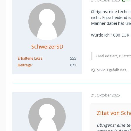
21. Oktober 2025
+1
übrigens: eine techn
nicht. Entscheidend i
Männer dabei hat un
Würde ich 1000 EUR 
SchweizerSD
2 Mal editiert, zuletz
Erhaltene Likes
555
Beiträge
671
SilvioB gefällt das.
21. Oktober 2025
Zitat von Sc
übrigens: eine te
hatten wir damal