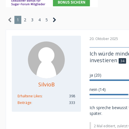
1
2
3
4
5
20. Oktober 2025
Ich würde mind
investieren
34
ja (20)
SilvioB
nein (14)
Erhaltene Likes
398
Beiträge
333
Ich spreche bewusst 
später.
2 Mal editiert, zuletz