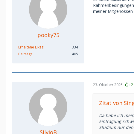
Rahmenbedingungen a
meiner Mitgenossen j
pooky75
Erhaltene Likes
334
Beiträge
405
23. Oktober 2025
+2
Zitat von Sin
Da habe ich meine
Eintragung schwie
Studium nur den 
SilvioB