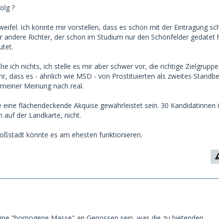
olg ?
ifel. Ich könnte mir vorstellen, dass es schon mit der Eintragung sc
er andere Richter, der schon im Studium nur den Schönfelder gedatet 
utet.
e ich nichts, ich stelle es mir aber schwer vor, die richtige Zielgruppe
hr, dass es - ähnlich wie MSD - von Prostituierten als zweites Standbe
t meiner Meinung nach real.
 eine flächendeckende Akquise gewährleistet sein. 30 Kandidatinnen i
n auf der Landkarte, nicht.
Großstadt könnte es am ehesten funktionieren.
eine "homogene Masse" an Genossen sein, was die zu bietenden