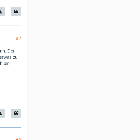
#2
ann. Den
 etwas zu
h bin
#3