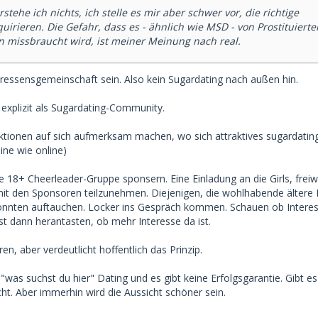
stehe ich nichts, ich stelle es mir aber schwer vor, die richtige
uirieren. Die Gefahr, dass es - ähnlich wie MSD - von Prostituierte
n missbraucht wird, ist meiner Meinung nach real.
teressensgemeinschaft sein. Also kein Sugardating nach außen hin.
 explizit als Sugardating-Community.
Aktionen auf sich aufmerksam machen, wo sich attraktives sugardating
line wie online)
ne 18+ Cheerleader-Gruppe sponsern. Eine Einladung an die Girls, freiwi
t den Sponsoren teilzunehmen. Diejenigen, die wohlhabende ältere
könnten auftauchen. Locker ins Gespräch kommen. Schauen ob Interess
st dann herantasten, ob mehr Interesse da ist.
en, aber verdeutlicht hoffentlich das Prinzip.
 "was suchst du hier" Dating und es gibt keine Erfolgsgarantie. Gibt es
ht. Aber immerhin wird die Aussicht schöner sein.