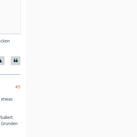
ocken
#5
v etwas
allert.
n Gründen