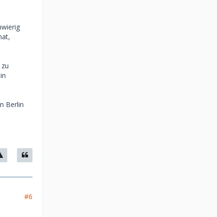
hwierig
hat,
 zu
in
n Berlin
#6