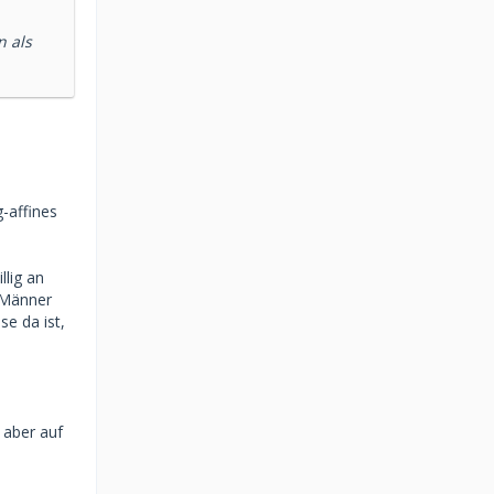
n als
-affines
llig an
 Männer
e da ist,
 aber auf