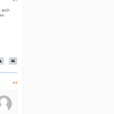
s auch
gen
#4