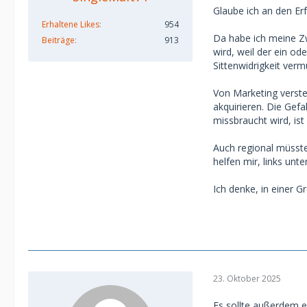
Glaube ich an den Erf
Erhaltene Likes
954
Da habe ich meine Zwe
Beiträge
913
wird, weil der ein od
Sittenwidrigkeit verm
Von Marketing versteh
akquirieren. Die Gefa
missbraucht wird, is
Auch regional müsste
helfen mir, links unte
Ich denke, in einer 
23. Oktober 2025
Es sollte außerdem 