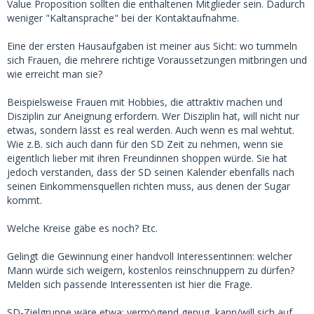
Value Proposition sollten die enthaltenen Mitglieder sein. Dadurch
weniger "Kaltansprache" bei der Kontaktaufnahme.
Eine der ersten Hausaufgaben ist meiner aus Sicht: wo tummeln
sich Frauen, die mehrere richtige Voraussetzungen mitbringen und
wie erreicht man sie?
Beispielsweise Frauen mit Hobbies, die attraktiv machen und
Disziplin zur Aneignung erfordern. Wer Disziplin hat, will nicht nur
etwas, sondern lässt es real werden. Auch wenn es mal wehtut.
Wie z.B. sich auch dann für den SD Zeit zu nehmen, wenn sie
eigentlich lieber mit ihren Freundinnen shoppen würde. Sie hat
jedoch verstanden, dass der SD seinen Kalender ebenfalls nach
seinen Einkommensquellen richten muss, aus denen der Sugar
kommt.
Welche Kreise gäbe es noch? Etc.
Gelingt die Gewinnung einer handvoll Interessentinnen: welcher
Mann würde sich weigern, kostenlos reinschnuppern zu dürfen?
Melden sich passende Interessenten ist hier die Frage.
SD-Zielgruppe wäre etwa: vermögend genug, kann/will sich auf