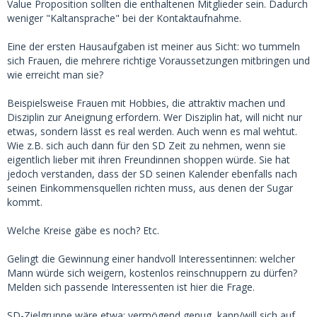
Value Proposition sollten die enthaltenen Mitglieder sein. Dadurch
weniger "Kaltansprache" bei der Kontaktaufnahme.
Eine der ersten Hausaufgaben ist meiner aus Sicht: wo tummeln
sich Frauen, die mehrere richtige Voraussetzungen mitbringen und
wie erreicht man sie?
Beispielsweise Frauen mit Hobbies, die attraktiv machen und
Disziplin zur Aneignung erfordern. Wer Disziplin hat, will nicht nur
etwas, sondern lässt es real werden. Auch wenn es mal wehtut.
Wie z.B. sich auch dann für den SD Zeit zu nehmen, wenn sie
eigentlich lieber mit ihren Freundinnen shoppen würde. Sie hat
jedoch verstanden, dass der SD seinen Kalender ebenfalls nach
seinen Einkommensquellen richten muss, aus denen der Sugar
kommt.
Welche Kreise gäbe es noch? Etc.
Gelingt die Gewinnung einer handvoll Interessentinnen: welcher
Mann würde sich weigern, kostenlos reinschnuppern zu dürfen?
Melden sich passende Interessenten ist hier die Frage.
SD-Zielgruppe wäre etwa: vermögend genug, kann/will sich auf