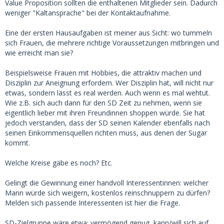
Value Proposition sollten die enthaltenen Mitglieder sein. Dadurch
weniger "Kaltansprache" bei der Kontaktaufnahme.
Eine der ersten Hausaufgaben ist meiner aus Sicht: wo tummeln
sich Frauen, die mehrere richtige Voraussetzungen mitbringen und
wie erreicht man sie?
Beispielsweise Frauen mit Hobbies, die attraktiv machen und
Disziplin zur Aneignung erfordern. Wer Disziplin hat, will nicht nur
etwas, sondern lässt es real werden. Auch wenn es mal wehtut.
Wie z.B. sich auch dann für den SD Zeit zu nehmen, wenn sie
eigentlich lieber mit ihren Freundinnen shoppen würde. Sie hat
jedoch verstanden, dass der SD seinen Kalender ebenfalls nach
seinen Einkommensquellen richten muss, aus denen der Sugar
kommt.
Welche Kreise gäbe es noch? Etc.
Gelingt die Gewinnung einer handvoll Interessentinnen: welcher
Mann würde sich weigern, kostenlos reinschnuppern zu dürfen?
Melden sich passende Interessenten ist hier die Frage.
SD-Zielgruppe wäre etwa: vermögend genug, kann/will sich auf