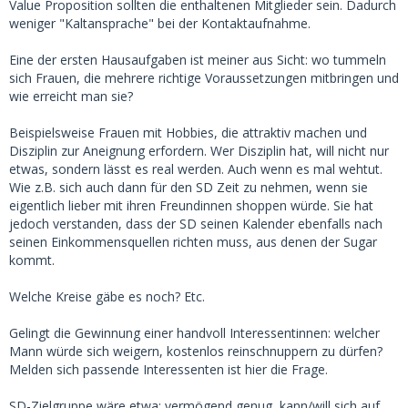
Value Proposition sollten die enthaltenen Mitglieder sein. Dadurch
weniger "Kaltansprache" bei der Kontaktaufnahme.
Eine der ersten Hausaufgaben ist meiner aus Sicht: wo tummeln
sich Frauen, die mehrere richtige Voraussetzungen mitbringen und
wie erreicht man sie?
Beispielsweise Frauen mit Hobbies, die attraktiv machen und
Disziplin zur Aneignung erfordern. Wer Disziplin hat, will nicht nur
etwas, sondern lässt es real werden. Auch wenn es mal wehtut.
Wie z.B. sich auch dann für den SD Zeit zu nehmen, wenn sie
eigentlich lieber mit ihren Freundinnen shoppen würde. Sie hat
jedoch verstanden, dass der SD seinen Kalender ebenfalls nach
seinen Einkommensquellen richten muss, aus denen der Sugar
kommt.
Welche Kreise gäbe es noch? Etc.
Gelingt die Gewinnung einer handvoll Interessentinnen: welcher
Mann würde sich weigern, kostenlos reinschnuppern zu dürfen?
Melden sich passende Interessenten ist hier die Frage.
SD-Zielgruppe wäre etwa: vermögend genug, kann/will sich auf