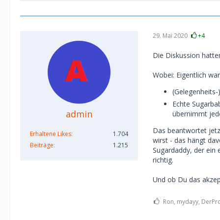
29. Mai 2020
+4
Die Diskussion hatte
Wobei: Eigentlich war
(Gelegenheits-)
Echte Sugarbab
admin
übernimmt jed
Das beantwortet jet
Erhaltene Likes
1.704
wirst - das hängt dav
Beiträge
1.215
Sugardaddy, der ein e
richtig.
Und ob Du das akzept
Ron, mydayy, DerProk