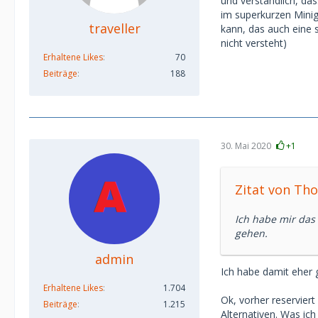
und verständlich, da
im superkurzen Minigl
traveller
kann, das auch eine 
nicht versteht)
Erhaltene Likes
70
Beiträge
188
30. Mai 2020
+1
Zitat von Th
Ich habe mir das 
gehen.
admin
Ich habe damit eher
Erhaltene Likes
1.704
Ok, vorher reserviert
Beiträge
1.215
Alternativen. Was ic