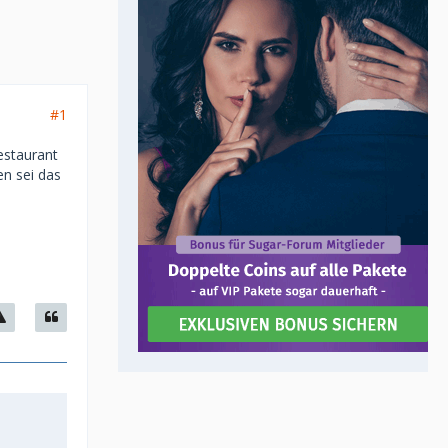
#1
estaurant
en sei das