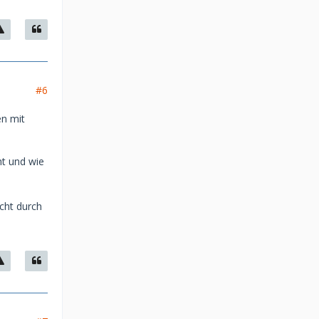
#6
en mit
t und wie
icht durch