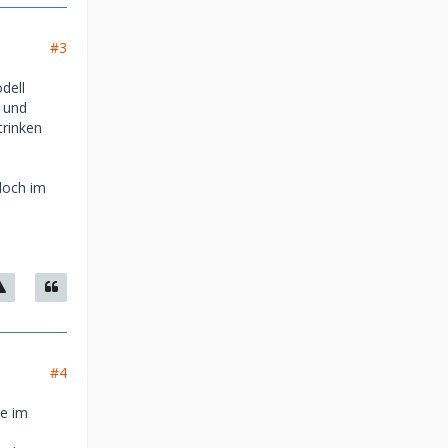
#3
dell
 und
trinken
 doch im
#4
ee im