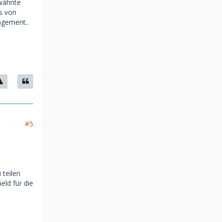
rwähnte
s von
ngement..
#5
 teilen
eld für die