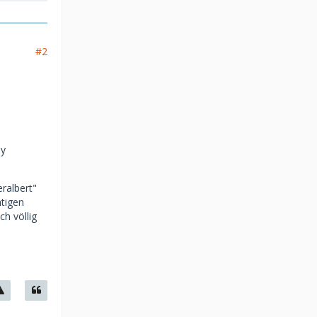
#2
dy
ralbert"
htigen
h völlig