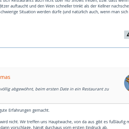
ss sich Restaurants auch nicht über No Shows freuen; bzw. dass wen
itzer auftaucht und den Wein schneller trinkt als der Kellner nachsch
schwierige Situation werden dürfe (und natürlich auch, wenn man sich
omas
völlig abgewöhnt, beim ersten Date in ein Restaurant zu
 gute Erfahrungen gemacht.
 wird nicht. Wir treffen uns Hauptwache, von da aus gibt es fußläufig
h dann vorschlage, hängt durchaus vom ersten Eindruck ab.