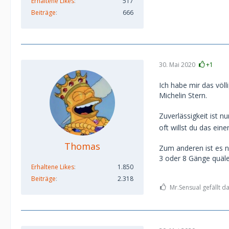
Erhaltene Likes
517
Beiträge
666
30. Mai 2020
+1
Ich habe mir das völ
Michelin Stern.
Zuverlässigkeit ist n
oft willst du das ein
Thomas
Zum anderen ist es ni
3 oder 8 Gänge quäle
Erhaltene Likes
1.850
Beiträge
2.318
Mr.Sensual gefällt da