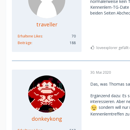
normalerweise kein T
Kennenlern-TG-Date G
beiden Seiten Abchec
traveller
Erhaltene Likes
70
Beiträge
188
loveexplorer gefällt 
30. Mai 2020
Das, was Thomas sag
Ergänzend dazu: Es s
interessieren. Aber 
sondern will nur i
Kennenlerntreffen zu 
donkeykong