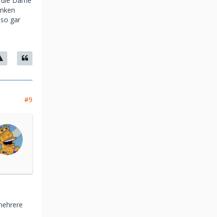
n die Dame
enken
 so gar
#9
 mehrere