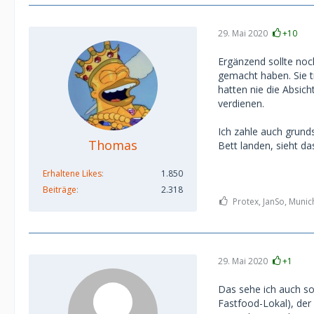
29. Mai 2020
+10
Ergänzend sollte no
gemacht haben. Sie 
hatten nie die Absich
verdienen.
Ich zahle auch grunds
Thomas
Bett landen, sieht da
Erhaltene Likes
1.850
Beiträge
2.318
Protex, JanSo, Munic
29. Mai 2020
+1
Das sehe ich auch so 
Fastfood-Lokal), der