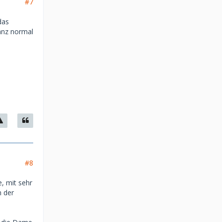
#7
das
ganz normal
#8
, mit sehr
n der