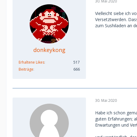
30. Mai 2020
Vielleicht siebe ich v
Versetztwerden. Dass
zum Sushiladen an d
donkeykong
Erhaltene Likes
517
Beiträge
666
30. Mai 2020
Habe ich schon gemac
guten Erfahrungen; a
Erwartungen und Vert