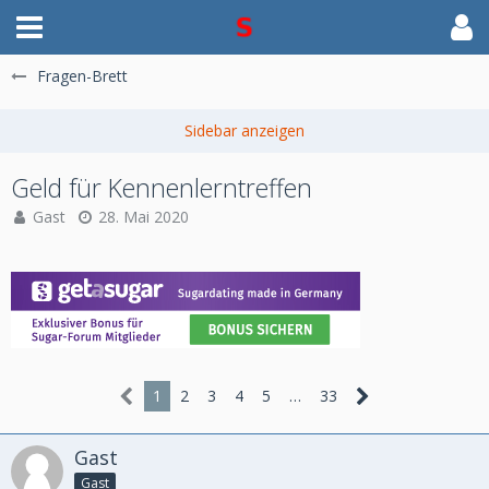
Fragen-Brett
Geld für Kennenlerntreffen
Gast
28. Mai 2020
1
2
3
4
5
…
33
Gast
Gast