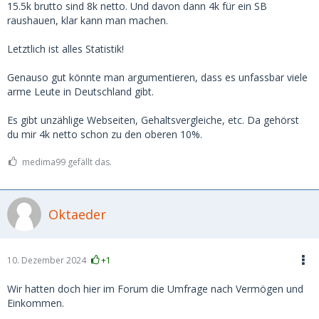
die Augen geöffnet.
15.5k brutto sind 8k netto. Und davon dann 4k für ein SB
raushauen, klar kann man machen.
In Deutschland gibt es ca. 2,8 Millionen Millionäre.
Letztlich ist alles Statistik!
https://www.sparkasse.de/pk/ra…naere-in-deutschland.html
Genauso gut könnte man argumentieren, dass es unfassbar viele
Selbst wenn die Hälfte davon nur auf dem Papier Millionär
arme Leute in Deutschland gibt.
sind weil die ne abgezahlte Hütte in München oder
Frankfurt geerbt haben.. über 1 Million davon hat ein
Es gibt unzählige Webseiten, Gehaltsvergleiche, etc. Da gehörst
Vermögen über 1 Million zum investieren.
du mir 4k netto schon zu den oberen 10%.
Was ich sagen will.. erstens gibt es viele Menschen die sehr
medima99 gefällt das.
viel verdienen. Und es gibt (für mich unerwartet) einfach
auch sehr viele sehr reiche Menschen, die 2-4k im Monat
mehr oder weniger nicht mal merken.
Oktaeder
Daher glaube ich schon, dass es genug Kerle gibt, die, wenn
sie ein Girl wirklich wollen, auch locker 2-4k im Monat
zahlen.
10. Dezember 2024
+1
Für mich persönlich ist das nix, zum einen weil 4k für mich
nach wie vor viel Geld ist, zum anderen, auch wenn ich mich
Wir hatten doch hier im Forum die Umfrage nach Vermögen und
wiederhole, Frauen die so hohe Vorstellungen haben, tun es
Einkommen.
i.d.R. nur fürs Geld und dann ist der Sex meist mies. Sprich,