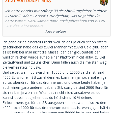
Zitat von blackfranky
Ich hatte bereits mit Anfang 30 als Abteilungsleiter in einem
IG Metall Laden 12.000€ Grundgehalt, was ungefähr 7k€
netto waren. Dazu kamen dann noch Jahresboni von bis zu
30% des Jahresgehalts.
Das war zwar ein großes Unternehmen mit 25.000
Alles anzeigen
Mitarbeitern aber auch nicht DAX30 a la Daimler, BMW, VW,
Siemens oder Bosch und schon gar nicht FAANG. Dort sind
Ich gebe dir da einerseits recht weil ich das ja auch schon öfters
die Gehälter nochmal ne ganz andere Liga.
geschrieben habe das es zuviel Männer mit zuviel Geld gibt, aber
6.000 nach Steuern bei einem Chefarzt.. niemals! - Kein
es ist halt bei msd nicht die Masse, den der größtenteils der
Chefarzt geht unter 25.000 im Monat nach Hause!
wirklich reichen würde auf so einer Plattform nicht aktiv, zu viel
Zeitaufwand und zu unsicher. Dann fallen auch die meisten weg
Hier mal ein Beispiel:
die verheiratetsind usw.
https://www.stepstone.de/stell…crl_m_0_0_0_0_0_0&cs=true
Und selbst wenn du zwischen 15000 und 20000 verdienst, sind
4000 Euro für ein SB zuviel denn es kommen ja noch mal einige
euros obendrauf für das drumherum, und diese Leute haben ja
Facharzt (kein Oberarzt und schon gar nicht Chefarzt) mit >5
auch einen ganz anderen Lebens Stil, sorry da sind 2000 Euro für
Jahren Berufserfahrung:
sich selber ja wohl ein Witz, das reicht nicht ansatzweise, du
15.5 Grundgehalt + 25-100% Zulagen für Schichten + 400 in
kannst davon ausgehen das du höchstens 10 % deines
Altersvorsorge + Firmenwagen.
Einkommens gut für ein SB ausgeben kannst, wenn also zu den
4000 noch 1000 für das drumherum (und das ist wenig geschätzt)
Eine F+ von mir, 29, ist Krankenschwester (mit
dann brauchst du ein einkommen von 50000 im Monat und keine