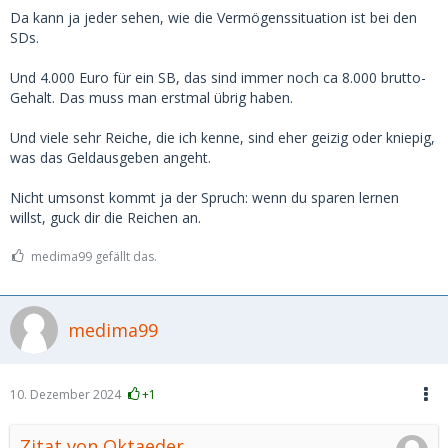
wenn man irgendwo den Bereich von 3-500 pro Treffen
Da kann ja jeder sehen, wie die Vermögenssituation ist bei den
übersteigt, steigt zwar der Preis, aber die "Leistung" steigt
SDs.
nicht mehr mit.
Und 4.000 Euro für ein SB, das sind immer noch ca 8.000 brutto-
Gehalt. Das muss man erstmal übrig haben.
Und viele sehr Reiche, die ich kenne, sind eher geizig oder kniepig,
was das Geldausgeben angeht.
Nicht umsonst kommt ja der Spruch: wenn du sparen lernen
willst, guck dir die Reichen an.
medima99 gefällt das.
medima99
10. Dezember 2024
+1
Zitat von Oktaeder