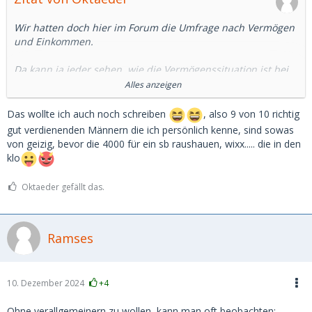
Wir hatten doch hier im Forum die Umfrage nach Vermögen
und Einkommen.
Da kann ja jeder sehen, wie die Vermögenssituation ist bei
den SDs.
Alles anzeigen
Und 4.000 Euro für ein SB, das sind immer noch ca 8.000
Das wollte ich auch noch schreiben
, also 9 von 10 richtig
brutto-Gehalt. Das muss man erstmal übrig haben.
gut verdienenden Männern die ich persönlich kenne, sind sowas
von geizig, bevor die 4000 für ein sb raushauen, wixx..... die in den
Und viele sehr Reiche, die ich kenne, sind eher geizig oder
klo
kniepig, was das Geldausgeben angeht.
Oktaeder gefällt das.
Nicht umsonst kommt ja der Spruch: wenn du sparen
lernen willst, guck dir die Reichen an.
Ramses
10. Dezember 2024
+4
Ohne verallgemeinern zu wollen, kann man oft beobachten: