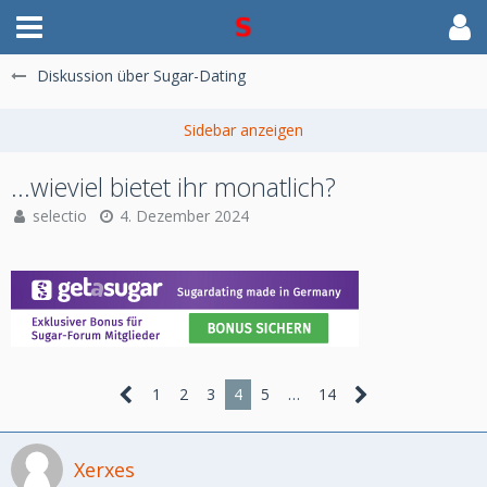
Diskussion über Sugar-Dating
...wieviel bietet ihr monatlich?
selectio
4. Dezember 2024
1
2
3
4
5
…
14
Xerxes