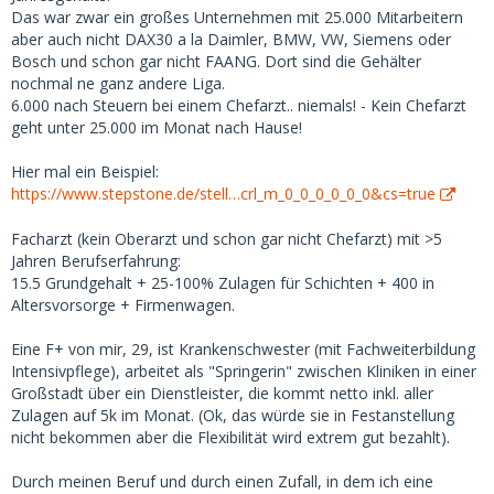
Besonders der letzte Punkt klingt für mich wirklich seltsam.
Das war zwar ein großes Unternehmen mit 25.000 Mitarbeitern
Ich weiß nicht einmal, welche Berufe in Deutschland zu
aber auch nicht DAX30 a la Daimler, BMW, VW, Siemens oder
einem verfügbaren Einkommen von über 4.000 führen
Bosch und schon gar nicht FAANG. Dort sind die Gehälter
würden (man muss auch für zusätzliche Kosten aufkommen,
nochmal ne ganz andere Liga.
über das Taschengeld hinaus). Das Gehalt eines erfahrenen
6.000 nach Steuern bei einem Chefarzt.. niemals! - Kein Chefarzt
Chefarztes beträgt etwa 6.000 pro Monat nach Steuern.
geht unter 25.000 im Monat nach Hause!
Dann braucht man noch mindestens 2.000 für eigenen
Lebensunterhalt. Zwar nicht unmöglich, aber dann denke
Hier mal ein Beispiel:
ich an Profifußballer und sehr erfolgreiche Unternehmer.
https://www.stepstone.de/stell…crl_m_0_0_0_0_0_0&cs=true
Okay, fairerweise muss man sagen, dass ich mich als
Facharzt (kein Oberarzt und schon gar nicht Chefarzt) mit >5
schlanke 18-jährige Europäerin angemeldet habe (nach
Jahren Berufserfahrung:
meinen 'Eigenschaften'), was 'meinen' Marktwert erhöht.
15.5 Grundgehalt + 25-100% Zulagen für Schichten + 400 in
Aber das zeigt, wie verzweifelt manche Männer sind.
Altersvorsorge + Firmenwagen.
Es macht keinen Sinn, auf der finanziellen Seite zu
Eine F+ von mir, 29, ist Krankenschwester (mit Fachweiterbildung
konkurrieren. Du solltest überhaupt keine SB wollen, die
Intensivpflege), arbeitet als "Springerin" zwischen Kliniken in einer
dich nur deshalb will, weil du ihr am meisten bietest -- das
Großstadt über ein Dienstleister, die kommt netto inkl. aller
ist im Grunde dasselbe wie (normale) Prostitution. Für eine
Zulagen auf 5k im Monat. (Ok, das würde sie in Festanstellung
gute Erfahrung ist das Wichtigste, dass sie dich irgendwie
nicht bekommen aber die Flexibilität wird extrem gut bezahlt).
mag bzw. einigermaßen attraktiv findet.
Durch meinen Beruf und durch einen Zufall, in dem ich eine