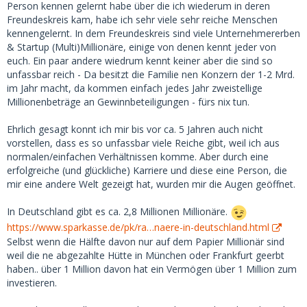
Um deine Frage zu beantworten: ich biete höchstens 400
Person kennen gelernt habe über die ich wiederum in deren
EUR pro Treffen und das ist normalerweise ausreichend.
Freundeskreis kam, habe ich sehr viele sehr reiche Menschen
kennengelernt. In dem Freundeskreis sind viele Unternehmererben
& Startup (Multi)Millionäre, einige von denen kennt jeder von
euch. Ein paar andere wiedrum kennt keiner aber die sind so
unfassbar reich - Da besitzt die Familie nen Konzern der 1-2 Mrd.
im Jahr macht, da kommen einfach jedes Jahr zweistellige
Millionenbeträge an Gewinnbeteiligungen - fürs nix tun.
Ehrlich gesagt konnt ich mir bis vor ca. 5 Jahren auch nicht
vorstellen, dass es so unfassbar viele Reiche gibt, weil ich aus
normalen/einfachen Verhältnissen komme. Aber durch eine
erfolgreiche (und glückliche) Karriere und diese eine Person, die
mir eine andere Welt gezeigt hat, wurden mir die Augen geöffnet.
In Deutschland gibt es ca. 2,8 Millionen Millionäre.
https://www.sparkasse.de/pk/ra…naere-in-deutschland.html
Selbst wenn die Hälfte davon nur auf dem Papier Millionär sind
weil die ne abgezahlte Hütte in München oder Frankfurt geerbt
haben.. über 1 Million davon hat ein Vermögen über 1 Million zum
investieren.