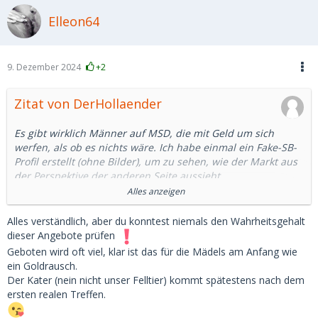
Elleon64
9. Dezember 2024
+2
Zitat von DerHollaender
Es gibt wirklich Männer auf MSD, die mit Geld um sich
werfen, als ob es nichts wäre. Ich habe einmal ein Fake-SB-
Profil erstellt (ohne Bilder), um zu sehen, wie der Markt aus
der Perspektive der anderen Seite aussieht.
Alles anzeigen
Innerhalb von 24 Stunden haben mir Männer folgendes
geboten:
Alles verständlich, aber du konntest niemals den Wahrheitsgehalt
1. 300 EUR für einen 20-minütigen Quickie im Auto
dieser Angebote prüfen
2. 900 EUR für ca. drei Stunden
Geboten wird oft viel, klar ist das für die Mädels am Anfang wie
3. 2-4k pro Monat (sogar von einem 39-Jährigen)
ein Goldrausch.
Besonders der letzte Punkt klingt für mich wirklich seltsam.
Der Kater (nein nicht unser Felltier) kommt spätestens nach dem
Ich weiß nicht einmal, welche Berufe in Deutschland zu
ersten realen Treffen.
einem verfügbaren Einkommen von über 4.000 führen
würden (man muss auch für zusätzliche Kosten aufkommen,