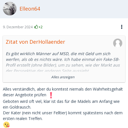
Elleon64
9. Dezember 2024
+2
Zitat von DerHollaender
Es gibt wirklich Männer auf MSD, die mit Geld um sich
werfen, als ob es nichts wäre. Ich habe einmal ein Fake-SB-
Profil erstellt (ohne Bilder), um zu sehen, wie der Markt aus
der Perspektive der anderen Seite aussieht.
Alles anzeigen
Innerhalb von 24 Stunden haben mir Männer folgendes
geboten:
Alles verständlich, aber du konntest niemals den Wahrheitsgehalt
1. 300 EUR für einen 20-minütigen Quickie im Auto
dieser Angebote prüfen
2. 900 EUR für ca. drei Stunden
Geboten wird oft viel, klar ist das für die Mädels am Anfang wie
3. 2-4k pro Monat (sogar von einem 39-Jährigen)
ein Goldrausch.
Besonders der letzte Punkt klingt für mich wirklich seltsam.
Der Kater (nein nicht unser Felltier) kommt spätestens nach dem
Ich weiß nicht einmal, welche Berufe in Deutschland zu
ersten realen Treffen.
einem verfügbaren Einkommen von über 4.000 führen
würden (man muss auch für zusätzliche Kosten aufkommen,