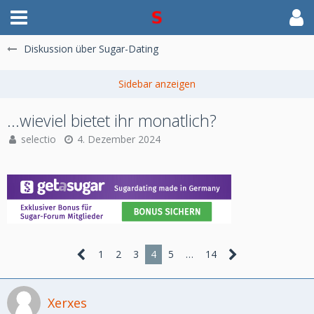
Diskussion über Sugar-Dating
...wieviel bietet ihr monatlich?
selectio
4. Dezember 2024
1
2
3
4
5
…
14
Xerxes