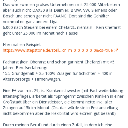
Besonders der letzte Punkt klingt für mich wirklich seltsam.
Das war zwar ein großes Unternehmen mit 25.000 Mitarbeitern
Ich weiß nicht einmal, welche Berufe in Deutschland zu
aber auch nicht DAX30 a la Daimler, BMW, VW, Siemens oder
einem verfügbaren Einkommen von über 4.000 führen
Bosch und schon gar nicht FAANG. Dort sind die Gehälter
würden (man muss auch für zusätzliche Kosten aufkommen,
nochmal ne ganz andere Liga.
über das Taschengeld hinaus). Das Gehalt eines erfahrenen
6.000 nach Steuern bei einem Chefarzt.. niemals! - Kein Chefarzt
Chefarztes beträgt etwa 6.000 pro Monat nach Steuern.
geht unter 25.000 im Monat nach Hause!
Dann braucht man noch mindestens 2.000 für eigenen
Lebensunterhalt. Zwar nicht unmöglich, aber dann denke
Hier mal ein Beispiel:
ich an Profifußballer und sehr erfolgreiche Unternehmer.
https://www.stepstone.de/stell…crl_m_0_0_0_0_0_0&cs=true
Okay, fairerweise muss man sagen, dass ich mich als
Facharzt (kein Oberarzt und schon gar nicht Chefarzt) mit >5
schlanke 18-jährige Europäerin angemeldet habe (nach
Jahren Berufserfahrung:
meinen 'Eigenschaften'), was 'meinen' Marktwert erhöht.
15.5 Grundgehalt + 25-100% Zulagen für Schichten + 400 in
Aber das zeigt, wie verzweifelt manche Männer sind.
Altersvorsorge + Firmenwagen.
Es macht keinen Sinn, auf der finanziellen Seite zu
Eine F+ von mir, 29, ist Krankenschwester (mit Fachweiterbildung
konkurrieren. Du solltest überhaupt keine SB wollen, die
Intensivpflege), arbeitet als "Springerin" zwischen Kliniken in einer
dich nur deshalb will, weil du ihr am meisten bietest -- das
Großstadt über ein Dienstleister, die kommt netto inkl. aller
ist im Grunde dasselbe wie (normale) Prostitution. Für eine
Zulagen auf 5k im Monat. (Ok, das würde sie in Festanstellung
gute Erfahrung ist das Wichtigste, dass sie dich irgendwie
nicht bekommen aber die Flexibilität wird extrem gut bezahlt).
mag bzw. einigermaßen attraktiv findet.
Durch meinen Beruf und durch einen Zufall, in dem ich eine