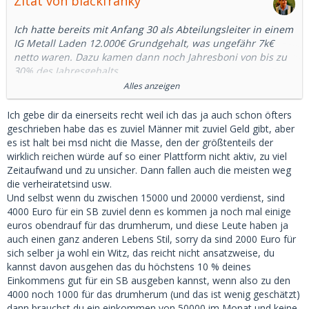
Zitat von blackfranky
Ich hatte bereits mit Anfang 30 als Abteilungsleiter in einem
IG Metall Laden 12.000€ Grundgehalt, was ungefähr 7k€
netto waren. Dazu kamen dann noch Jahresboni von bis zu
30% des Jahresgehalts.
Das war zwar ein großes Unternehmen mit 25.000
Alles anzeigen
Mitarbeitern aber auch nicht DAX30 a la Daimler, BMW, VW,
Siemens oder Bosch und schon gar nicht FAANG. Dort sind
Ich gebe dir da einerseits recht weil ich das ja auch schon öfters
die Gehälter nochmal ne ganz andere Liga.
geschrieben habe das es zuviel Männer mit zuviel Geld gibt, aber
6.000 nach Steuern bei einem Chefarzt.. niemals! - Kein
es ist halt bei msd nicht die Masse, den der größtenteils der
Chefarzt geht unter 25.000 im Monat nach Hause!
wirklich reichen würde auf so einer Plattform nicht aktiv, zu viel
Zeitaufwand und zu unsicher. Dann fallen auch die meisten weg
Hier mal ein Beispiel:
die verheiratetsind usw.
https://www.stepstone.de/stell…crl_m_0_0_0_0_0_0&cs=true
Und selbst wenn du zwischen 15000 und 20000 verdienst, sind
4000 Euro für ein SB zuviel denn es kommen ja noch mal einige
euros obendrauf für das drumherum, und diese Leute haben ja
Facharzt (kein Oberarzt und schon gar nicht Chefarzt) mit >5
auch einen ganz anderen Lebens Stil, sorry da sind 2000 Euro für
Jahren Berufserfahrung:
sich selber ja wohl ein Witz, das reicht nicht ansatzweise, du
15.5 Grundgehalt + 25-100% Zulagen für Schichten + 400 in
kannst davon ausgehen das du höchstens 10 % deines
Altersvorsorge + Firmenwagen.
Einkommens gut für ein SB ausgeben kannst, wenn also zu den
4000 noch 1000 für das drumherum (und das ist wenig geschätzt)
Eine F+ von mir, 29, ist Krankenschwester (mit
dann brauchst du ein einkommen von 50000 im Monat und keine