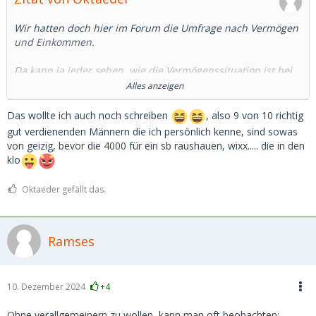
Wir hatten doch hier im Forum die Umfrage nach Vermögen
und Einkommen.
Da kann ja jeder sehen, wie die Vermögenssituation ist bei
den SDs.
Alles anzeigen
Und 4.000 Euro für ein SB, das sind immer noch ca 8.000
Das wollte ich auch noch schreiben
, also 9 von 10 richtig
brutto-Gehalt. Das muss man erstmal übrig haben.
gut verdienenden Männern die ich persönlich kenne, sind sowas
von geizig, bevor die 4000 für ein sb raushauen, wixx..... die in den
Und viele sehr Reiche, die ich kenne, sind eher geizig oder
klo
kniepig, was das Geldausgeben angeht.
Oktaeder gefällt das.
Nicht umsonst kommt ja der Spruch: wenn du sparen
lernen willst, guck dir die Reichen an.
Ramses
10. Dezember 2024
+4
Ohne verallgemeinern zu wollen, kann man oft beobachten: