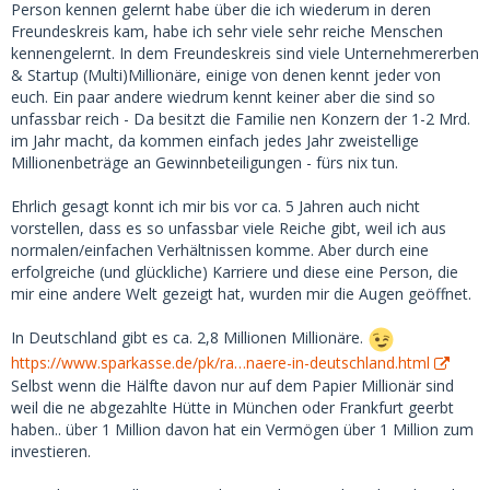
Um deine Frage zu beantworten: ich biete höchstens 400
Person kennen gelernt habe über die ich wiederum in deren
EUR pro Treffen und das ist normalerweise ausreichend.
Freundeskreis kam, habe ich sehr viele sehr reiche Menschen
kennengelernt. In dem Freundeskreis sind viele Unternehmererben
& Startup (Multi)Millionäre, einige von denen kennt jeder von
euch. Ein paar andere wiedrum kennt keiner aber die sind so
unfassbar reich - Da besitzt die Familie nen Konzern der 1-2 Mrd.
im Jahr macht, da kommen einfach jedes Jahr zweistellige
Millionenbeträge an Gewinnbeteiligungen - fürs nix tun.
Ehrlich gesagt konnt ich mir bis vor ca. 5 Jahren auch nicht
vorstellen, dass es so unfassbar viele Reiche gibt, weil ich aus
normalen/einfachen Verhältnissen komme. Aber durch eine
erfolgreiche (und glückliche) Karriere und diese eine Person, die
mir eine andere Welt gezeigt hat, wurden mir die Augen geöffnet.
In Deutschland gibt es ca. 2,8 Millionen Millionäre.
https://www.sparkasse.de/pk/ra…naere-in-deutschland.html
Selbst wenn die Hälfte davon nur auf dem Papier Millionär sind
weil die ne abgezahlte Hütte in München oder Frankfurt geerbt
haben.. über 1 Million davon hat ein Vermögen über 1 Million zum
investieren.