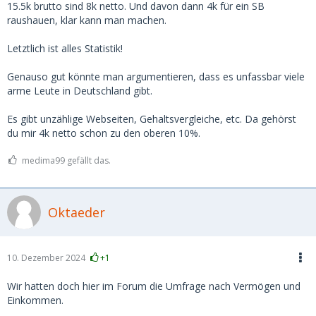
die Augen geöffnet.
15.5k brutto sind 8k netto. Und davon dann 4k für ein SB
raushauen, klar kann man machen.
In Deutschland gibt es ca. 2,8 Millionen Millionäre.
Letztlich ist alles Statistik!
https://www.sparkasse.de/pk/ra…naere-in-deutschland.html
Genauso gut könnte man argumentieren, dass es unfassbar viele
Selbst wenn die Hälfte davon nur auf dem Papier Millionär
arme Leute in Deutschland gibt.
sind weil die ne abgezahlte Hütte in München oder
Frankfurt geerbt haben.. über 1 Million davon hat ein
Es gibt unzählige Webseiten, Gehaltsvergleiche, etc. Da gehörst
Vermögen über 1 Million zum investieren.
du mir 4k netto schon zu den oberen 10%.
Was ich sagen will.. erstens gibt es viele Menschen die sehr
medima99 gefällt das.
viel verdienen. Und es gibt (für mich unerwartet) einfach
auch sehr viele sehr reiche Menschen, die 2-4k im Monat
mehr oder weniger nicht mal merken.
Oktaeder
Daher glaube ich schon, dass es genug Kerle gibt, die, wenn
sie ein Girl wirklich wollen, auch locker 2-4k im Monat
zahlen.
10. Dezember 2024
+1
Für mich persönlich ist das nix, zum einen weil 4k für mich
nach wie vor viel Geld ist, zum anderen, auch wenn ich mich
Wir hatten doch hier im Forum die Umfrage nach Vermögen und
wiederhole, Frauen die so hohe Vorstellungen haben, tun es
Einkommen.
i.d.R. nur fürs Geld und dann ist der Sex meist mies. Sprich,