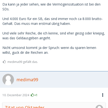
wenn man irgendwo den Bereich von 3-500 pro Treffen
Da kann ja jeder sehen, wie die Vermögenssituation ist bei den
übersteigt, steigt zwar der Preis, aber die "Leistung" steigt
SDs.
nicht mehr mit.
Und 4.000 Euro für ein SB, das sind immer noch ca 8.000 brutto-
Gehalt. Das muss man erstmal übrig haben.
Und viele sehr Reiche, die ich kenne, sind eher geizig oder kniepig,
was das Geldausgeben angeht.
Nicht umsonst kommt ja der Spruch: wenn du sparen lernen
willst, guck dir die Reichen an.
medima99 gefällt das.
medima99
10. Dezember 2024
+1
Zitat von Oktaeder