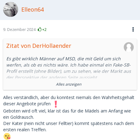
Elleon64
9. Dezember 2024
+2
Zitat von DerHollaender
Es gibt wirklich Männer auf MSD, die mit Geld um sich
werfen, als ob es nichts wäre. Ich habe einmal ein Fake-SB-
Profil erstellt (ohne Bilder), um zu sehen, wie der Markt aus
der Perspektive der anderen Seite aussieht.
Alles anzeigen
Innerhalb von 24 Stunden haben mir Männer folgendes
geboten:
Alles verständlich, aber du konntest niemals den Wahrheitsgehalt
1. 300 EUR für einen 20-minütigen Quickie im Auto
dieser Angebote prüfen
2. 900 EUR für ca. drei Stunden
Geboten wird oft viel, klar ist das für die Mädels am Anfang wie
3. 2-4k pro Monat (sogar von einem 39-Jährigen)
ein Goldrausch.
Besonders der letzte Punkt klingt für mich wirklich seltsam.
Der Kater (nein nicht unser Felltier) kommt spätestens nach dem
Ich weiß nicht einmal, welche Berufe in Deutschland zu
ersten realen Treffen.
einem verfügbaren Einkommen von über 4.000 führen
würden (man muss auch für zusätzliche Kosten aufkommen,