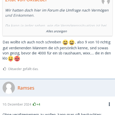
Wir hatten doch hier im Forum die Umfrage nach Vermögen
und Einkommen.
Da kann ja jeder sehen, wie die Vermögenssituation ist bei
den SDs.
Alles anzeigen
Und 4.000 Euro für ein SB, das sind immer noch ca 8.000
Das wollte ich auch noch schreiben
, also 9 von 10 richtig
brutto-Gehalt. Das muss man erstmal übrig haben.
gut verdienenden Männern die ich persönlich kenne, sind sowas
von geizig, bevor die 4000 für ein sb raushauen, wixx..... die in den
Und viele sehr Reiche, die ich kenne, sind eher geizig oder
klo
kniepig, was das Geldausgeben angeht.
Oktaeder gefällt das.
Nicht umsonst kommt ja der Spruch: wenn du sparen
lernen willst, guck dir die Reichen an.
Ramses
10. Dezember 2024
+4
Ohne verallgemeinern zu wollen, kann man oft beobachten: