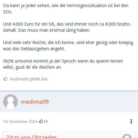
wenn man irgendwo den Bereich von 3-500 pro Treffen
Da kann ja jeder sehen, wie die Vermögenssituation ist bei den
übersteigt, steigt zwar der Preis, aber die "Leistung" steigt
SDs.
nicht mehr mit.
Und 4.000 Euro für ein SB, das sind immer noch ca 8.000 brutto-
Gehalt. Das muss man erstmal übrig haben.
Und viele sehr Reiche, die ich kenne, sind eher geizig oder kniepig,
was das Geldausgeben angeht.
Nicht umsonst kommt ja der Spruch: wenn du sparen lernen
willst, guck dir die Reichen an.
medima99 gefällt das.
medima99
10. Dezember 2024
+1
Zitat von Oktaeder