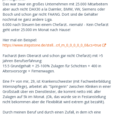
Besonders der letzte Punkt klingt für mich wirklich seltsam.
Das war zwar ein großes Unternehmen mit 25.000 Mitarbeitern
Ich weiß nicht einmal, welche Berufe in Deutschland zu
aber auch nicht DAX30 a la Daimler, BMW, VW, Siemens oder
einem verfügbaren Einkommen von über 4.000 führen
Bosch und schon gar nicht FAANG. Dort sind die Gehälter
würden (man muss auch für zusätzliche Kosten aufkommen,
nochmal ne ganz andere Liga.
über das Taschengeld hinaus). Das Gehalt eines erfahrenen
6.000 nach Steuern bei einem Chefarzt.. niemals! - Kein Chefarzt
Chefarztes beträgt etwa 6.000 pro Monat nach Steuern.
geht unter 25.000 im Monat nach Hause!
Dann braucht man noch mindestens 2.000 für eigenen
Lebensunterhalt. Zwar nicht unmöglich, aber dann denke
Hier mal ein Beispiel:
ich an Profifußballer und sehr erfolgreiche Unternehmer.
https://www.stepstone.de/stell…crl_m_0_0_0_0_0_0&cs=true
Okay, fairerweise muss man sagen, dass ich mich als
Facharzt (kein Oberarzt und schon gar nicht Chefarzt) mit >5
schlanke 18-jährige Europäerin angemeldet habe (nach
Jahren Berufserfahrung:
meinen 'Eigenschaften'), was 'meinen' Marktwert erhöht.
15.5 Grundgehalt + 25-100% Zulagen für Schichten + 400 in
Aber das zeigt, wie verzweifelt manche Männer sind.
Altersvorsorge + Firmenwagen.
Es macht keinen Sinn, auf der finanziellen Seite zu
Eine F+ von mir, 29, ist Krankenschwester (mit Fachweiterbildung
konkurrieren. Du solltest überhaupt keine SB wollen, die
Intensivpflege), arbeitet als "Springerin" zwischen Kliniken in einer
dich nur deshalb will, weil du ihr am meisten bietest -- das
Großstadt über ein Dienstleister, die kommt netto inkl. aller
ist im Grunde dasselbe wie (normale) Prostitution. Für eine
Zulagen auf 5k im Monat. (Ok, das würde sie in Festanstellung
gute Erfahrung ist das Wichtigste, dass sie dich irgendwie
nicht bekommen aber die Flexibilität wird extrem gut bezahlt).
mag bzw. einigermaßen attraktiv findet.
Durch meinen Beruf und durch einen Zufall, in dem ich eine