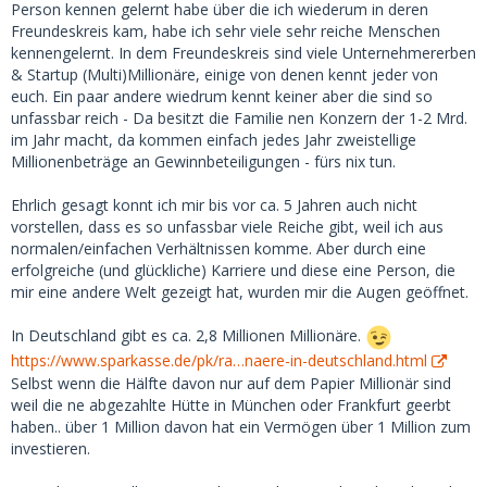
Um deine Frage zu beantworten: ich biete höchstens 400
Person kennen gelernt habe über die ich wiederum in deren
EUR pro Treffen und das ist normalerweise ausreichend.
Freundeskreis kam, habe ich sehr viele sehr reiche Menschen
kennengelernt. In dem Freundeskreis sind viele Unternehmererben
& Startup (Multi)Millionäre, einige von denen kennt jeder von
euch. Ein paar andere wiedrum kennt keiner aber die sind so
unfassbar reich - Da besitzt die Familie nen Konzern der 1-2 Mrd.
im Jahr macht, da kommen einfach jedes Jahr zweistellige
Millionenbeträge an Gewinnbeteiligungen - fürs nix tun.
Ehrlich gesagt konnt ich mir bis vor ca. 5 Jahren auch nicht
vorstellen, dass es so unfassbar viele Reiche gibt, weil ich aus
normalen/einfachen Verhältnissen komme. Aber durch eine
erfolgreiche (und glückliche) Karriere und diese eine Person, die
mir eine andere Welt gezeigt hat, wurden mir die Augen geöffnet.
In Deutschland gibt es ca. 2,8 Millionen Millionäre.
https://www.sparkasse.de/pk/ra…naere-in-deutschland.html
Selbst wenn die Hälfte davon nur auf dem Papier Millionär sind
weil die ne abgezahlte Hütte in München oder Frankfurt geerbt
haben.. über 1 Million davon hat ein Vermögen über 1 Million zum
investieren.