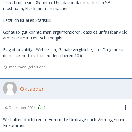
die Augen geöffnet.
15.5k brutto sind 8k netto. Und davon dann 4k für ein SB
raushauen, klar kann man machen.
In Deutschland gibt es ca. 2,8 Millionen Millionäre.
Letztlich ist alles Statistik!
https://www.sparkasse.de/pk/ra…naere-in-deutschland.html
Genauso gut könnte man argumentieren, dass es unfassbar viele
Selbst wenn die Hälfte davon nur auf dem Papier Millionär
arme Leute in Deutschland gibt.
sind weil die ne abgezahlte Hütte in München oder
Frankfurt geerbt haben.. über 1 Million davon hat ein
Es gibt unzählige Webseiten, Gehaltsvergleiche, etc. Da gehörst
Vermögen über 1 Million zum investieren.
du mir 4k netto schon zu den oberen 10%.
Was ich sagen will.. erstens gibt es viele Menschen die sehr
medima99 gefällt das.
viel verdienen. Und es gibt (für mich unerwartet) einfach
auch sehr viele sehr reiche Menschen, die 2-4k im Monat
mehr oder weniger nicht mal merken.
Oktaeder
Daher glaube ich schon, dass es genug Kerle gibt, die, wenn
sie ein Girl wirklich wollen, auch locker 2-4k im Monat
zahlen.
10. Dezember 2024
+1
Für mich persönlich ist das nix, zum einen weil 4k für mich
nach wie vor viel Geld ist, zum anderen, auch wenn ich mich
Wir hatten doch hier im Forum die Umfrage nach Vermögen und
wiederhole, Frauen die so hohe Vorstellungen haben, tun es
Einkommen.
i.d.R. nur fürs Geld und dann ist der Sex meist mies. Sprich,