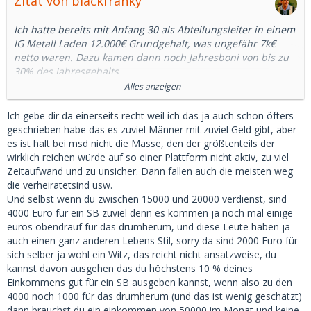
Zitat von blackfranky
Ich hatte bereits mit Anfang 30 als Abteilungsleiter in einem
IG Metall Laden 12.000€ Grundgehalt, was ungefähr 7k€
netto waren. Dazu kamen dann noch Jahresboni von bis zu
30% des Jahresgehalts.
Das war zwar ein großes Unternehmen mit 25.000
Alles anzeigen
Mitarbeitern aber auch nicht DAX30 a la Daimler, BMW, VW,
Siemens oder Bosch und schon gar nicht FAANG. Dort sind
Ich gebe dir da einerseits recht weil ich das ja auch schon öfters
die Gehälter nochmal ne ganz andere Liga.
geschrieben habe das es zuviel Männer mit zuviel Geld gibt, aber
6.000 nach Steuern bei einem Chefarzt.. niemals! - Kein
es ist halt bei msd nicht die Masse, den der größtenteils der
Chefarzt geht unter 25.000 im Monat nach Hause!
wirklich reichen würde auf so einer Plattform nicht aktiv, zu viel
Zeitaufwand und zu unsicher. Dann fallen auch die meisten weg
Hier mal ein Beispiel:
die verheiratetsind usw.
https://www.stepstone.de/stell…crl_m_0_0_0_0_0_0&cs=true
Und selbst wenn du zwischen 15000 und 20000 verdienst, sind
4000 Euro für ein SB zuviel denn es kommen ja noch mal einige
euros obendrauf für das drumherum, und diese Leute haben ja
Facharzt (kein Oberarzt und schon gar nicht Chefarzt) mit >5
auch einen ganz anderen Lebens Stil, sorry da sind 2000 Euro für
Jahren Berufserfahrung:
sich selber ja wohl ein Witz, das reicht nicht ansatzweise, du
15.5 Grundgehalt + 25-100% Zulagen für Schichten + 400 in
kannst davon ausgehen das du höchstens 10 % deines
Altersvorsorge + Firmenwagen.
Einkommens gut für ein SB ausgeben kannst, wenn also zu den
4000 noch 1000 für das drumherum (und das ist wenig geschätzt)
Eine F+ von mir, 29, ist Krankenschwester (mit
dann brauchst du ein einkommen von 50000 im Monat und keine