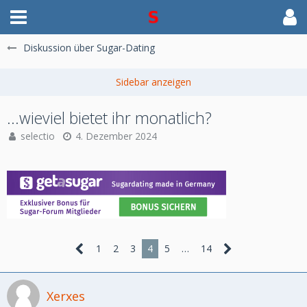
Diskussion über Sugar-Dating
...wieviel bietet ihr monatlich?
selectio
4. Dezember 2024
1
2
3
4
5
…
14
Xerxes