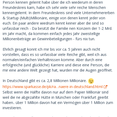
Um deine Frage zu beantworten: ich biete höchstens 400
Person kennen gelernt habe über die ich wiederum in deren
EUR pro Treffen und das ist normalerweise ausreichend.
Freundeskreis kam, habe ich sehr viele sehr reiche Menschen
kennengelernt. In dem Freundeskreis sind viele Unternehmererben
& Startup (Multi)Millionäre, einige von denen kennt jeder von
euch. Ein paar andere wiedrum kennt keiner aber die sind so
unfassbar reich - Da besitzt die Familie nen Konzern der 1-2 Mrd.
im Jahr macht, da kommen einfach jedes Jahr zweistellige
Millionenbeträge an Gewinnbeteiligungen - fürs nix tun.
Ehrlich gesagt konnt ich mir bis vor ca. 5 Jahren auch nicht
vorstellen, dass es so unfassbar viele Reiche gibt, weil ich aus
normalen/einfachen Verhältnissen komme. Aber durch eine
erfolgreiche (und glückliche) Karriere und diese eine Person, die
mir eine andere Welt gezeigt hat, wurden mir die Augen geöffnet.
In Deutschland gibt es ca. 2,8 Millionen Millionäre.
https://www.sparkasse.de/pk/ra…naere-in-deutschland.html
Selbst wenn die Hälfte davon nur auf dem Papier Millionär sind
weil die ne abgezahlte Hütte in München oder Frankfurt geerbt
haben.. über 1 Million davon hat ein Vermögen über 1 Million zum
investieren.