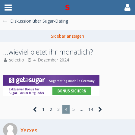
Diskussion über Sugar-Dating
...wieviel bietet ihr monatlich?
selectio
4. Dezember 2024
1
2
3
4
5
…
14
Xerxes