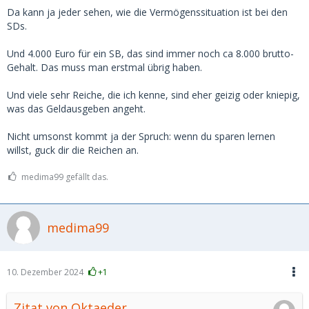
wenn man irgendwo den Bereich von 3-500 pro Treffen
Da kann ja jeder sehen, wie die Vermögenssituation ist bei den
übersteigt, steigt zwar der Preis, aber die "Leistung" steigt
SDs.
nicht mehr mit.
Und 4.000 Euro für ein SB, das sind immer noch ca 8.000 brutto-
Gehalt. Das muss man erstmal übrig haben.
Und viele sehr Reiche, die ich kenne, sind eher geizig oder kniepig,
was das Geldausgeben angeht.
Nicht umsonst kommt ja der Spruch: wenn du sparen lernen
willst, guck dir die Reichen an.
medima99 gefällt das.
medima99
10. Dezember 2024
+1
Zitat von Oktaeder