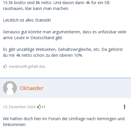
die Augen geöffnet.
15.5k brutto sind 8k netto. Und davon dann 4k für ein SB
raushauen, klar kann man machen.
In Deutschland gibt es ca. 2,8 Millionen Millionäre.
Letztlich ist alles Statistik!
https://www.sparkasse.de/pk/ra…naere-in-deutschland.html
Genauso gut könnte man argumentieren, dass es unfassbar viele
Selbst wenn die Hälfte davon nur auf dem Papier Millionär
arme Leute in Deutschland gibt.
sind weil die ne abgezahlte Hütte in München oder
Frankfurt geerbt haben.. über 1 Million davon hat ein
Es gibt unzählige Webseiten, Gehaltsvergleiche, etc. Da gehörst
Vermögen über 1 Million zum investieren.
du mir 4k netto schon zu den oberen 10%.
Was ich sagen will.. erstens gibt es viele Menschen die sehr
medima99 gefällt das.
viel verdienen. Und es gibt (für mich unerwartet) einfach
auch sehr viele sehr reiche Menschen, die 2-4k im Monat
mehr oder weniger nicht mal merken.
Oktaeder
Daher glaube ich schon, dass es genug Kerle gibt, die, wenn
sie ein Girl wirklich wollen, auch locker 2-4k im Monat
zahlen.
10. Dezember 2024
+1
Für mich persönlich ist das nix, zum einen weil 4k für mich
nach wie vor viel Geld ist, zum anderen, auch wenn ich mich
Wir hatten doch hier im Forum die Umfrage nach Vermögen und
wiederhole, Frauen die so hohe Vorstellungen haben, tun es
Einkommen.
i.d.R. nur fürs Geld und dann ist der Sex meist mies. Sprich,