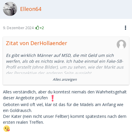
Elleon64
9. Dezember 2024
+2
Zitat von DerHollaender
Es gibt wirklich Männer auf MSD, die mit Geld um sich
werfen, als ob es nichts wäre. Ich habe einmal ein Fake-SB-
Profil erstellt (ohne Bilder), um zu sehen, wie der Markt aus
der Perspektive der anderen Seite aussieht.
Alles anzeigen
Innerhalb von 24 Stunden haben mir Männer folgendes
geboten:
Alles verständlich, aber du konntest niemals den Wahrheitsgehalt
1. 300 EUR für einen 20-minütigen Quickie im Auto
dieser Angebote prüfen
2. 900 EUR für ca. drei Stunden
Geboten wird oft viel, klar ist das für die Mädels am Anfang wie
3. 2-4k pro Monat (sogar von einem 39-Jährigen)
ein Goldrausch.
Besonders der letzte Punkt klingt für mich wirklich seltsam.
Der Kater (nein nicht unser Felltier) kommt spätestens nach dem
Ich weiß nicht einmal, welche Berufe in Deutschland zu
ersten realen Treffen.
einem verfügbaren Einkommen von über 4.000 führen
würden (man muss auch für zusätzliche Kosten aufkommen,