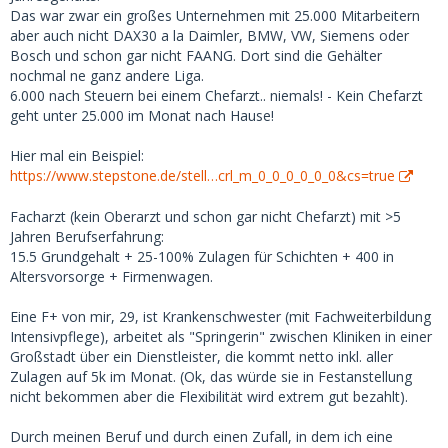
Besonders der letzte Punkt klingt für mich wirklich seltsam.
Das war zwar ein großes Unternehmen mit 25.000 Mitarbeitern
Ich weiß nicht einmal, welche Berufe in Deutschland zu
aber auch nicht DAX30 a la Daimler, BMW, VW, Siemens oder
einem verfügbaren Einkommen von über 4.000 führen
Bosch und schon gar nicht FAANG. Dort sind die Gehälter
würden (man muss auch für zusätzliche Kosten aufkommen,
nochmal ne ganz andere Liga.
über das Taschengeld hinaus). Das Gehalt eines erfahrenen
6.000 nach Steuern bei einem Chefarzt.. niemals! - Kein Chefarzt
Chefarztes beträgt etwa 6.000 pro Monat nach Steuern.
geht unter 25.000 im Monat nach Hause!
Dann braucht man noch mindestens 2.000 für eigenen
Lebensunterhalt. Zwar nicht unmöglich, aber dann denke
Hier mal ein Beispiel:
ich an Profifußballer und sehr erfolgreiche Unternehmer.
https://www.stepstone.de/stell…crl_m_0_0_0_0_0_0&cs=true
Okay, fairerweise muss man sagen, dass ich mich als
Facharzt (kein Oberarzt und schon gar nicht Chefarzt) mit >5
schlanke 18-jährige Europäerin angemeldet habe (nach
Jahren Berufserfahrung:
meinen 'Eigenschaften'), was 'meinen' Marktwert erhöht.
15.5 Grundgehalt + 25-100% Zulagen für Schichten + 400 in
Aber das zeigt, wie verzweifelt manche Männer sind.
Altersvorsorge + Firmenwagen.
Es macht keinen Sinn, auf der finanziellen Seite zu
Eine F+ von mir, 29, ist Krankenschwester (mit Fachweiterbildung
konkurrieren. Du solltest überhaupt keine SB wollen, die
Intensivpflege), arbeitet als "Springerin" zwischen Kliniken in einer
dich nur deshalb will, weil du ihr am meisten bietest -- das
Großstadt über ein Dienstleister, die kommt netto inkl. aller
ist im Grunde dasselbe wie (normale) Prostitution. Für eine
Zulagen auf 5k im Monat. (Ok, das würde sie in Festanstellung
gute Erfahrung ist das Wichtigste, dass sie dich irgendwie
nicht bekommen aber die Flexibilität wird extrem gut bezahlt).
mag bzw. einigermaßen attraktiv findet.
Durch meinen Beruf und durch einen Zufall, in dem ich eine