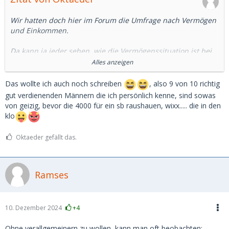
Wir hatten doch hier im Forum die Umfrage nach Vermögen
und Einkommen.
Da kann ja jeder sehen, wie die Vermögenssituation ist bei
den SDs.
Alles anzeigen
Und 4.000 Euro für ein SB, das sind immer noch ca 8.000
Das wollte ich auch noch schreiben
, also 9 von 10 richtig
brutto-Gehalt. Das muss man erstmal übrig haben.
gut verdienenden Männern die ich persönlich kenne, sind sowas
von geizig, bevor die 4000 für ein sb raushauen, wixx..... die in den
Und viele sehr Reiche, die ich kenne, sind eher geizig oder
klo
kniepig, was das Geldausgeben angeht.
Oktaeder gefällt das.
Nicht umsonst kommt ja der Spruch: wenn du sparen
lernen willst, guck dir die Reichen an.
Ramses
10. Dezember 2024
+4
Ohne verallgemeinern zu wollen, kann man oft beobachten: