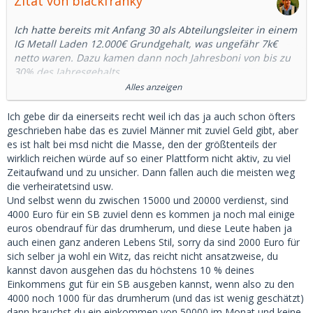
Zitat von blackfranky
Ich hatte bereits mit Anfang 30 als Abteilungsleiter in einem
IG Metall Laden 12.000€ Grundgehalt, was ungefähr 7k€
netto waren. Dazu kamen dann noch Jahresboni von bis zu
30% des Jahresgehalts.
Das war zwar ein großes Unternehmen mit 25.000
Alles anzeigen
Mitarbeitern aber auch nicht DAX30 a la Daimler, BMW, VW,
Siemens oder Bosch und schon gar nicht FAANG. Dort sind
Ich gebe dir da einerseits recht weil ich das ja auch schon öfters
die Gehälter nochmal ne ganz andere Liga.
geschrieben habe das es zuviel Männer mit zuviel Geld gibt, aber
6.000 nach Steuern bei einem Chefarzt.. niemals! - Kein
es ist halt bei msd nicht die Masse, den der größtenteils der
Chefarzt geht unter 25.000 im Monat nach Hause!
wirklich reichen würde auf so einer Plattform nicht aktiv, zu viel
Zeitaufwand und zu unsicher. Dann fallen auch die meisten weg
Hier mal ein Beispiel:
die verheiratetsind usw.
https://www.stepstone.de/stell…crl_m_0_0_0_0_0_0&cs=true
Und selbst wenn du zwischen 15000 und 20000 verdienst, sind
4000 Euro für ein SB zuviel denn es kommen ja noch mal einige
euros obendrauf für das drumherum, und diese Leute haben ja
Facharzt (kein Oberarzt und schon gar nicht Chefarzt) mit >5
auch einen ganz anderen Lebens Stil, sorry da sind 2000 Euro für
Jahren Berufserfahrung:
sich selber ja wohl ein Witz, das reicht nicht ansatzweise, du
15.5 Grundgehalt + 25-100% Zulagen für Schichten + 400 in
kannst davon ausgehen das du höchstens 10 % deines
Altersvorsorge + Firmenwagen.
Einkommens gut für ein SB ausgeben kannst, wenn also zu den
4000 noch 1000 für das drumherum (und das ist wenig geschätzt)
Eine F+ von mir, 29, ist Krankenschwester (mit
dann brauchst du ein einkommen von 50000 im Monat und keine