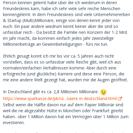
Um deine Frage zu beantworten: ich biete höchstens 400
Person kennen gelernt habe über die ich wiederum in deren
EUR pro Treffen und das ist normalerweise ausreichend.
Freundeskreis kam, habe ich sehr viele sehr reiche Menschen
kennengelernt. In dem Freundeskreis sind viele Unternehmererben
& Startup (Multi)Millionäre, einige von denen kennt jeder von
euch. Ein paar andere wiedrum kennt keiner aber die sind so
unfassbar reich - Da besitzt die Familie nen Konzern der 1-2 Mrd.
im Jahr macht, da kommen einfach jedes Jahr zweistellige
Millionenbeträge an Gewinnbeteiligungen - fürs nix tun.
Ehrlich gesagt konnt ich mir bis vor ca. 5 Jahren auch nicht
vorstellen, dass es so unfassbar viele Reiche gibt, weil ich aus
normalen/einfachen Verhältnissen komme. Aber durch eine
erfolgreiche (und glückliche) Karriere und diese eine Person, die
mir eine andere Welt gezeigt hat, wurden mir die Augen geöffnet.
In Deutschland gibt es ca. 2,8 Millionen Millionäre.
https://www.sparkasse.de/pk/ra…naere-in-deutschland.html
Selbst wenn die Hälfte davon nur auf dem Papier Millionär sind
weil die ne abgezahlte Hütte in München oder Frankfurt geerbt
haben.. über 1 Million davon hat ein Vermögen über 1 Million zum
investieren.