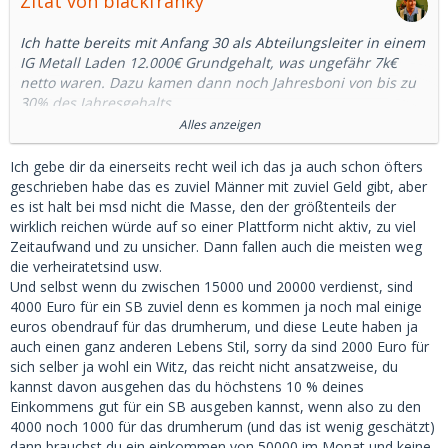
Zitat von blackfranky
Ich hatte bereits mit Anfang 30 als Abteilungsleiter in einem
IG Metall Laden 12.000€ Grundgehalt, was ungefähr 7k€
netto waren. Dazu kamen dann noch Jahresboni von bis zu
30% des Jahresgehalts.
Das war zwar ein großes Unternehmen mit 25.000
Alles anzeigen
Mitarbeitern aber auch nicht DAX30 a la Daimler, BMW, VW,
Siemens oder Bosch und schon gar nicht FAANG. Dort sind
Ich gebe dir da einerseits recht weil ich das ja auch schon öfters
die Gehälter nochmal ne ganz andere Liga.
geschrieben habe das es zuviel Männer mit zuviel Geld gibt, aber
6.000 nach Steuern bei einem Chefarzt.. niemals! - Kein
es ist halt bei msd nicht die Masse, den der größtenteils der
Chefarzt geht unter 25.000 im Monat nach Hause!
wirklich reichen würde auf so einer Plattform nicht aktiv, zu viel
Zeitaufwand und zu unsicher. Dann fallen auch die meisten weg
Hier mal ein Beispiel:
die verheiratetsind usw.
https://www.stepstone.de/stell…crl_m_0_0_0_0_0_0&cs=true
Und selbst wenn du zwischen 15000 und 20000 verdienst, sind
4000 Euro für ein SB zuviel denn es kommen ja noch mal einige
euros obendrauf für das drumherum, und diese Leute haben ja
Facharzt (kein Oberarzt und schon gar nicht Chefarzt) mit >5
auch einen ganz anderen Lebens Stil, sorry da sind 2000 Euro für
Jahren Berufserfahrung:
sich selber ja wohl ein Witz, das reicht nicht ansatzweise, du
15.5 Grundgehalt + 25-100% Zulagen für Schichten + 400 in
kannst davon ausgehen das du höchstens 10 % deines
Altersvorsorge + Firmenwagen.
Einkommens gut für ein SB ausgeben kannst, wenn also zu den
4000 noch 1000 für das drumherum (und das ist wenig geschätzt)
Eine F+ von mir, 29, ist Krankenschwester (mit
dann brauchst du ein einkommen von 50000 im Monat und keine