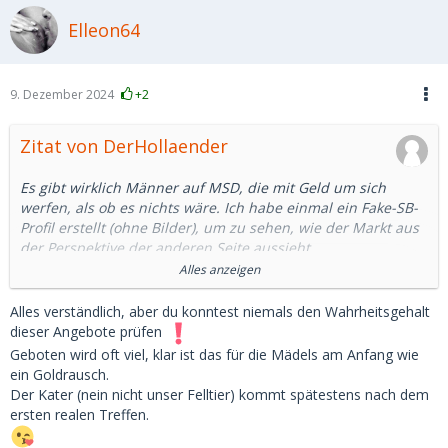
Elleon64
9. Dezember 2024
+2
Zitat von DerHollaender
Es gibt wirklich Männer auf MSD, die mit Geld um sich
werfen, als ob es nichts wäre. Ich habe einmal ein Fake-SB-
Profil erstellt (ohne Bilder), um zu sehen, wie der Markt aus
der Perspektive der anderen Seite aussieht.
Alles anzeigen
Innerhalb von 24 Stunden haben mir Männer folgendes
geboten:
Alles verständlich, aber du konntest niemals den Wahrheitsgehalt
1. 300 EUR für einen 20-minütigen Quickie im Auto
dieser Angebote prüfen
2. 900 EUR für ca. drei Stunden
Geboten wird oft viel, klar ist das für die Mädels am Anfang wie
3. 2-4k pro Monat (sogar von einem 39-Jährigen)
ein Goldrausch.
Besonders der letzte Punkt klingt für mich wirklich seltsam.
Der Kater (nein nicht unser Felltier) kommt spätestens nach dem
Ich weiß nicht einmal, welche Berufe in Deutschland zu
ersten realen Treffen.
einem verfügbaren Einkommen von über 4.000 führen
würden (man muss auch für zusätzliche Kosten aufkommen,