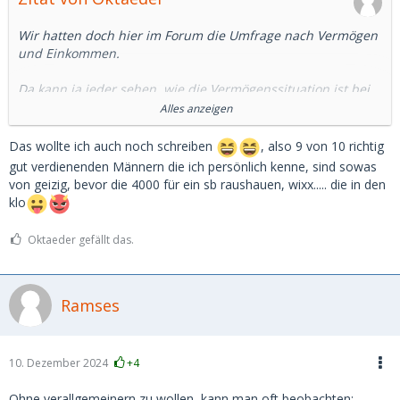
Wir hatten doch hier im Forum die Umfrage nach Vermögen
und Einkommen.
Da kann ja jeder sehen, wie die Vermögenssituation ist bei
den SDs.
Alles anzeigen
Und 4.000 Euro für ein SB, das sind immer noch ca 8.000
Das wollte ich auch noch schreiben
, also 9 von 10 richtig
brutto-Gehalt. Das muss man erstmal übrig haben.
gut verdienenden Männern die ich persönlich kenne, sind sowas
von geizig, bevor die 4000 für ein sb raushauen, wixx..... die in den
Und viele sehr Reiche, die ich kenne, sind eher geizig oder
klo
kniepig, was das Geldausgeben angeht.
Oktaeder gefällt das.
Nicht umsonst kommt ja der Spruch: wenn du sparen
lernen willst, guck dir die Reichen an.
Ramses
10. Dezember 2024
+4
Ohne verallgemeinern zu wollen, kann man oft beobachten: