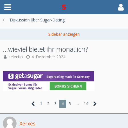
Diskussion über Sugar-Dating
...wieviel bietet ihr monatlich?
selectio
4. Dezember 2024
1
2
3
4
5
…
14
Xerxes