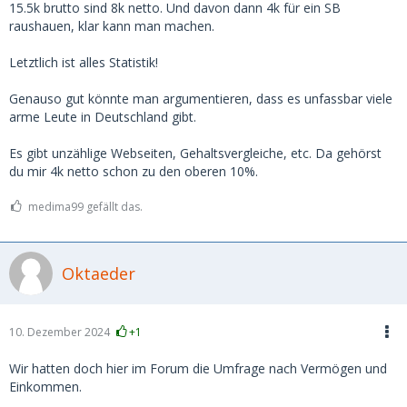
die Augen geöffnet.
15.5k brutto sind 8k netto. Und davon dann 4k für ein SB
raushauen, klar kann man machen.
In Deutschland gibt es ca. 2,8 Millionen Millionäre.
Letztlich ist alles Statistik!
https://www.sparkasse.de/pk/ra…naere-in-deutschland.html
Genauso gut könnte man argumentieren, dass es unfassbar viele
Selbst wenn die Hälfte davon nur auf dem Papier Millionär
arme Leute in Deutschland gibt.
sind weil die ne abgezahlte Hütte in München oder
Frankfurt geerbt haben.. über 1 Million davon hat ein
Es gibt unzählige Webseiten, Gehaltsvergleiche, etc. Da gehörst
Vermögen über 1 Million zum investieren.
du mir 4k netto schon zu den oberen 10%.
Was ich sagen will.. erstens gibt es viele Menschen die sehr
medima99 gefällt das.
viel verdienen. Und es gibt (für mich unerwartet) einfach
auch sehr viele sehr reiche Menschen, die 2-4k im Monat
mehr oder weniger nicht mal merken.
Oktaeder
Daher glaube ich schon, dass es genug Kerle gibt, die, wenn
sie ein Girl wirklich wollen, auch locker 2-4k im Monat
zahlen.
10. Dezember 2024
+1
Für mich persönlich ist das nix, zum einen weil 4k für mich
nach wie vor viel Geld ist, zum anderen, auch wenn ich mich
Wir hatten doch hier im Forum die Umfrage nach Vermögen und
wiederhole, Frauen die so hohe Vorstellungen haben, tun es
Einkommen.
i.d.R. nur fürs Geld und dann ist der Sex meist mies. Sprich,