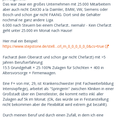
Besonders der letzte Punkt klingt für mich wirklich seltsam.
Das war zwar ein großes Unternehmen mit 25.000 Mitarbeitern
Ich weiß nicht einmal, welche Berufe in Deutschland zu
aber auch nicht DAX30 a la Daimler, BMW, VW, Siemens oder
einem verfügbaren Einkommen von über 4.000 führen
Bosch und schon gar nicht FAANG. Dort sind die Gehälter
würden (man muss auch für zusätzliche Kosten aufkommen,
nochmal ne ganz andere Liga.
über das Taschengeld hinaus). Das Gehalt eines erfahrenen
6.000 nach Steuern bei einem Chefarzt.. niemals! - Kein Chefarzt
Chefarztes beträgt etwa 6.000 pro Monat nach Steuern.
geht unter 25.000 im Monat nach Hause!
Dann braucht man noch mindestens 2.000 für eigenen
Lebensunterhalt. Zwar nicht unmöglich, aber dann denke
Hier mal ein Beispiel:
ich an Profifußballer und sehr erfolgreiche Unternehmer.
https://www.stepstone.de/stell…crl_m_0_0_0_0_0_0&cs=true
Okay, fairerweise muss man sagen, dass ich mich als
Facharzt (kein Oberarzt und schon gar nicht Chefarzt) mit >5
schlanke 18-jährige Europäerin angemeldet habe (nach
Jahren Berufserfahrung:
meinen 'Eigenschaften'), was 'meinen' Marktwert erhöht.
15.5 Grundgehalt + 25-100% Zulagen für Schichten + 400 in
Aber das zeigt, wie verzweifelt manche Männer sind.
Altersvorsorge + Firmenwagen.
Es macht keinen Sinn, auf der finanziellen Seite zu
Eine F+ von mir, 29, ist Krankenschwester (mit Fachweiterbildung
konkurrieren. Du solltest überhaupt keine SB wollen, die
Intensivpflege), arbeitet als "Springerin" zwischen Kliniken in einer
dich nur deshalb will, weil du ihr am meisten bietest -- das
Großstadt über ein Dienstleister, die kommt netto inkl. aller
ist im Grunde dasselbe wie (normale) Prostitution. Für eine
Zulagen auf 5k im Monat. (Ok, das würde sie in Festanstellung
gute Erfahrung ist das Wichtigste, dass sie dich irgendwie
nicht bekommen aber die Flexibilität wird extrem gut bezahlt).
mag bzw. einigermaßen attraktiv findet.
Durch meinen Beruf und durch einen Zufall, in dem ich eine