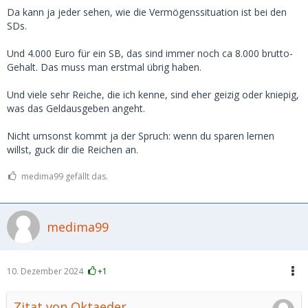
wenn man irgendwo den Bereich von 3-500 pro Treffen
Da kann ja jeder sehen, wie die Vermögenssituation ist bei den
übersteigt, steigt zwar der Preis, aber die "Leistung" steigt
SDs.
nicht mehr mit.
Und 4.000 Euro für ein SB, das sind immer noch ca 8.000 brutto-
Gehalt. Das muss man erstmal übrig haben.
Und viele sehr Reiche, die ich kenne, sind eher geizig oder kniepig,
was das Geldausgeben angeht.
Nicht umsonst kommt ja der Spruch: wenn du sparen lernen
willst, guck dir die Reichen an.
medima99 gefällt das.
medima99
10. Dezember 2024
+1
Zitat von Oktaeder