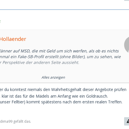
2
rHollaender
Männer auf MSD, die mit Geld um sich werfen, als ob es nichts
nmal ein Fake-SB-Profil erstellt (ohne Bilder), um zu sehen, wie
 Perspektive der anderen Seite aussieht.
4 Stunden haben mir Männer folgendes geboten:
Alles anzeigen
inen 20-minütigen Quickie im Auto
. drei Stunden
aber du konntest niemals den Wahrheitsgehalt dieser Angebote prüfen
 (sogar von einem 39-Jährigen)
, klar ist das für die Mädels am Anfang wie ein Goldrausch.
zte Punkt klingt für mich wirklich seltsam. Ich weiß nicht
t unser Felltier) kommt spätestens nach dem ersten realen Treffen.
Berufe in Deutschland zu einem verfügbaren Einkommen von
en würden (man muss auch für zusätzliche Kosten aufkommen,
geld hinaus). Das Gehalt eines erfahrenen Chefarztes beträgt
Monat nach Steuern. Dann braucht man noch mindestens 2.000
ima99 gefällt das.
nsunterhalt. Zwar nicht unmöglich, aber dann denke ich an