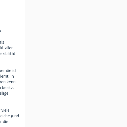
.
als
l. aller
xibilität
er die ich
ernt. In
enen kennt
 besitzt
llige
 viele
reiche (und
r die