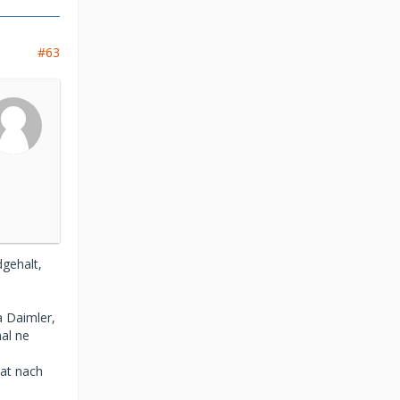
#63
dgehalt,
a Daimler,
al ne
nat nach