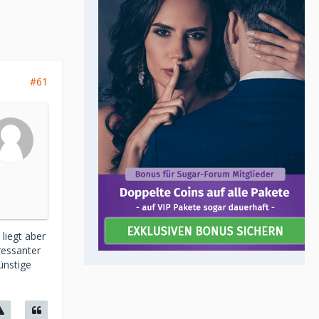
#61
liegt aber
ressanter
ünstige