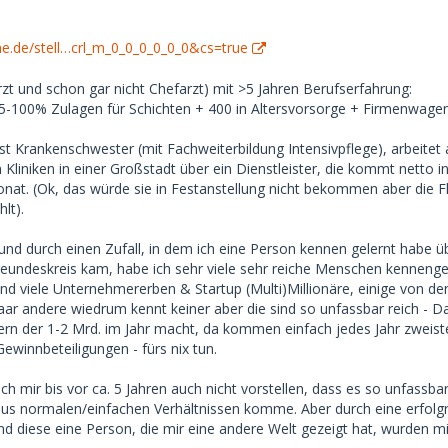
e muss man sagen, dass ich mich als schlanke 18-jährige
ne.de/stell…crl_m_0_0_0_0_0_0&cs=true
eldet habe (nach meinen 'Eigenschaften'), was 'meinen'
. Aber das zeigt, wie verzweifelt manche Männer sind.
rzt und schon gar nicht Chefarzt) mit >5 Jahren Berufserfahrung:
5-100% Zulagen für Schichten + 400 in Altersvorsorge + Firmenwagen
inn, auf der finanziellen Seite zu konkurrieren. Du solltest
B wollen, die dich nur deshalb will, weil du ihr am meisten
ist Krankenschwester (mit Fachweiterbildung Intensivpflege), arbeitet 
t im Grunde dasselbe wie (normale) Prostitution. Für eine gute
 Kliniken in einer Großstadt über ein Dienstleister, die kommt netto ink
s Wichtigste, dass sie dich irgendwie mag bzw. einigermaßen
at. (Ok, das würde sie in Festanstellung nicht bekommen aber die Fle
lt).
u beantworten: ich biete höchstens 400 EUR pro Treffen und
nd durch einen Zufall, in dem ich eine Person kennen gelernt habe üb
weise ausreichend.
eundeskreis kam, habe ich sehr viele sehr reiche Menschen kennengel
nd viele Unternehmererben & Startup (Multi)Millionäre, einige von d
aar andere wiedrum kennt keiner aber die sind so unfassbar reich - Da
ern der 1-2 Mrd. im Jahr macht, da kommen einfach jedes Jahr zweiste
ewinnbeteiligungen - fürs nix tun.
ich mir bis vor ca. 5 Jahren auch nicht vorstellen, dass es so unfassbar
h aus normalen/einfachen Verhältnissen komme. Aber durch eine erfolg
und diese eine Person, die mir eine andere Welt gezeigt hat, wurden mi