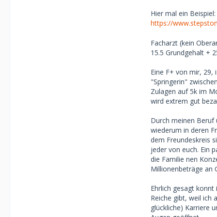
Hier mal ein Beispiel:
Okay, fairerweis
https://www.stepsto
Europäerin angem
Marktwert erhöht
Facharzt (kein Obera
15.5 Grundgehalt + 2
Es macht keinen S
überhaupt keine S
Eine F+ von mir, 29, 
bietest -- das is
"Springerin" zwischen
Erfahrung ist da
Zulagen auf 5k im Mon
attraktiv findet.
wird extrem gut bezah
Um deine Frage z
Durch meinen Beruf u
das ist normaler
wiederum in deren Fr
dem Freundeskreis si
jeder von euch. Ein p
die Familie nen Konz
Millionenbeträge an G
Ehrlich gesagt konnt 
Reiche gibt, weil ic
glückliche) Karriere 