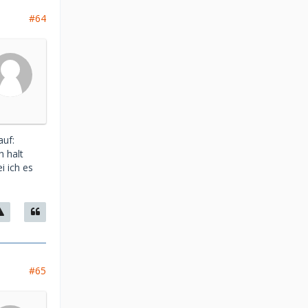
#64
auf:
h halt
i ich es
#65