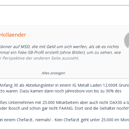
nd sehr erfolgreiche Unternehmer.
e muss man sagen, dass ich mich als schlanke 18-jährige
1
eldet habe (nach meinen 'Eigenschaften'), was 'meinen'
. Aber das zeigt, wie verzweifelt manche Männer sind.
rHollaender
inn, auf der finanziellen Seite zu konkurrieren. Du solltest
B wollen, die dich nur deshalb will, weil du ihr am meisten
Männer auf MSD, die mit Geld um sich werfen, als ob es nichts
t im Grunde dasselbe wie (normale) Prostitution. Für eine gute
nmal ein Fake-SB-Profil erstellt (ohne Bilder), um zu sehen, wie
s Wichtigste, dass sie dich irgendwie mag bzw. einigermaßen
 Perspektive der anderen Seite aussieht.
4 Stunden haben mir Männer folgendes geboten:
u beantworten: ich biete höchstens 400 EUR pro Treffen und
Alles anzeigen
inen 20-minütigen Quickie im Auto
weise ausreichend.
. drei Stunden
 Anfang 30 als Abteilungsleiter in einem IG Metall Laden 12.000€ Grun
 (sogar von einem 39-Jährigen)
tto waren. Dazu kamen dann noch Jahresboni von bis zu 30% des
zte Punkt klingt für mich wirklich seltsam. Ich weiß nicht
Berufe in Deutschland zu einem verfügbaren Einkommen von
ßes Unternehmen mit 25.000 Mitarbeitern aber auch nicht DAX30 a l
en würden (man muss auch für zusätzliche Kosten aufkommen,
er Bosch und schon gar nicht FAANG. Dort sind die Gehälter nochm
geld hinaus). Das Gehalt eines erfahrenen Chefarztes beträgt
Monat nach Steuern. Dann braucht man noch mindestens 2.000
ei einem Chefarzt.. niemals! - Kein Chefarzt geht unter 25.000 im Mo
nsunterhalt. Zwar nicht unmöglich, aber dann denke ich an
nd sehr erfolgreiche Unternehmer.