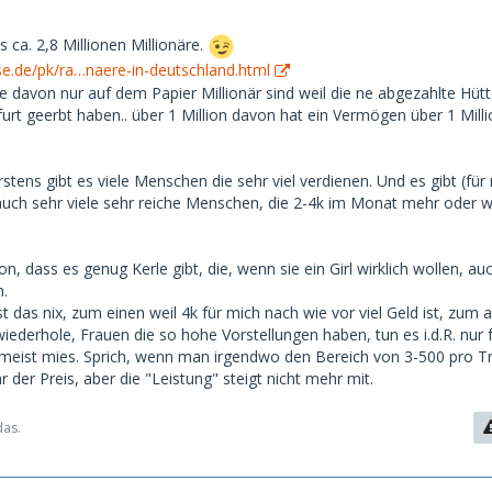
s ca. 2,8 Millionen Millionäre.
e.de/pk/ra…naere-in-deutschland.html
e davon nur auf dem Papier Millionär sind weil die ne abgezahlte Hütt
rt geerbt haben.. über 1 Million davon hat ein Vermögen über 1 Mill
erstens gibt es viele Menschen die sehr viel verdienen. Und es gibt (für
auch sehr viele sehr reiche Menschen, die 2-4k im Monat mehr oder 
n, dass es genug Kerle gibt, die, wenn sie ein Girl wirklich wollen, au
n.
st das nix, zum einen weil 4k für mich nach wie vor viel Geld ist, zum 
ederhole, Frauen die so hohe Vorstellungen haben, tun es i.d.R. nur 
 meist mies. Sprich, wenn man irgendwo den Bereich von 3-500 pro T
r der Preis, aber die "Leistung" steigt nicht mehr mit.
das.