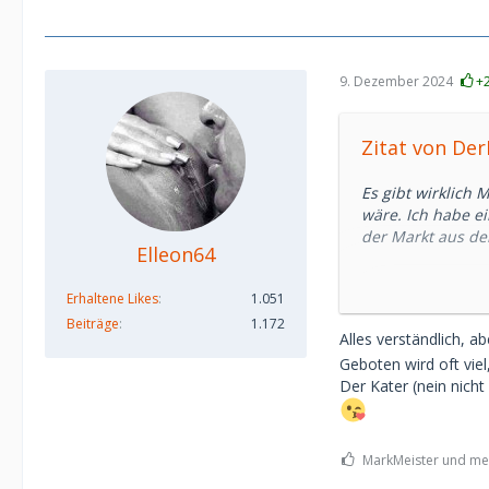
9. Dezember 2024
+
Zitat von De
Es gibt wirklich 
wäre. Ich habe ei
der Markt aus der
Elleon64
Innerhalb von 2
Erhaltene Likes
1.051
1. 300 EUR für e
2. 900 EUR für ca
Beiträge
1.172
Alles verständlich, 
3. 2-4k pro Monat
Geboten wird oft viel
Besonders der let
Der Kater (nein nich
einmal, welche 
über 4.000 führ
über das Taschen
etwa 6.000 pro 
MarkMeister und med
für eigenen Lebe