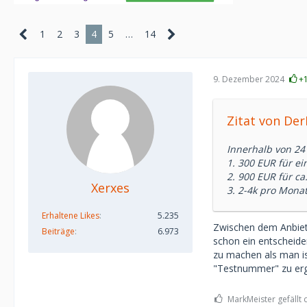
1
2
3
4
5
…
14
9. Dezember 2024
+
Zitat von De
Innerhalb von 2
1. 300 EUR für e
2. 900 EUR für ca
Xerxes
3. 2-4k pro Monat
Erhaltene Likes
5.235
Zwischen dem Anbiet
Beiträge
6.973
schon ein entscheide
zu machen als man is
"Testnummer" zu erg
MarkMeister gefällt 