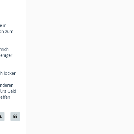
e in
ion zum
 mich
weniger
ch locker
anderen,
fürs Geld
reffen