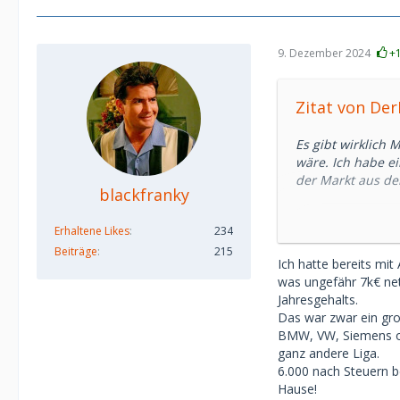
Profifußballer u
Okay, fairerweis
9. Dezember 2024
+
Europäerin angem
Marktwert erhöht
Zitat von De
Es macht keinen S
überhaupt keine S
Es gibt wirklich 
bietest -- das is
wäre. Ich habe ei
Erfahrung ist da
der Markt aus der
attraktiv findet.
blackfranky
Innerhalb von 2
Um deine Frage z
Erhaltene Likes
234
1. 300 EUR für e
das ist normaler
2. 900 EUR für ca
Beiträge
215
Ich hatte bereits mit
3. 2-4k pro Monat
was ungefähr 7k€ ne
Besonders der let
Jahresgehalts.
einmal, welche 
Das war zwar ein gro
über 4.000 führ
BMW, VW, Siemens od
über das Taschen
ganz andere Liga.
etwa 6.000 pro 
6.000 nach Steuern b
für eigenen Lebe
Hause!
Profifußballer u