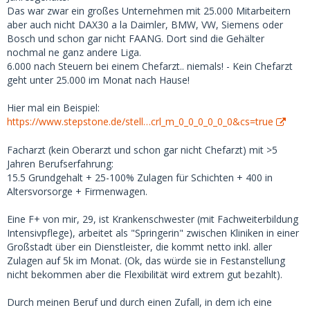
Besonders der letzte Punkt klingt für mich wirklich seltsam.
Das war zwar ein großes Unternehmen mit 25.000 Mitarbeitern
Ich weiß nicht einmal, welche Berufe in Deutschland zu
aber auch nicht DAX30 a la Daimler, BMW, VW, Siemens oder
einem verfügbaren Einkommen von über 4.000 führen
Bosch und schon gar nicht FAANG. Dort sind die Gehälter
würden (man muss auch für zusätzliche Kosten aufkommen,
nochmal ne ganz andere Liga.
über das Taschengeld hinaus). Das Gehalt eines erfahrenen
6.000 nach Steuern bei einem Chefarzt.. niemals! - Kein Chefarzt
Chefarztes beträgt etwa 6.000 pro Monat nach Steuern.
geht unter 25.000 im Monat nach Hause!
Dann braucht man noch mindestens 2.000 für eigenen
Lebensunterhalt. Zwar nicht unmöglich, aber dann denke
Hier mal ein Beispiel:
ich an Profifußballer und sehr erfolgreiche Unternehmer.
https://www.stepstone.de/stell…crl_m_0_0_0_0_0_0&cs=true
Okay, fairerweise muss man sagen, dass ich mich als
Facharzt (kein Oberarzt und schon gar nicht Chefarzt) mit >5
schlanke 18-jährige Europäerin angemeldet habe (nach
Jahren Berufserfahrung:
meinen 'Eigenschaften'), was 'meinen' Marktwert erhöht.
15.5 Grundgehalt + 25-100% Zulagen für Schichten + 400 in
Aber das zeigt, wie verzweifelt manche Männer sind.
Altersvorsorge + Firmenwagen.
Es macht keinen Sinn, auf der finanziellen Seite zu
Eine F+ von mir, 29, ist Krankenschwester (mit Fachweiterbildung
konkurrieren. Du solltest überhaupt keine SB wollen, die
Intensivpflege), arbeitet als "Springerin" zwischen Kliniken in einer
dich nur deshalb will, weil du ihr am meisten bietest -- das
Großstadt über ein Dienstleister, die kommt netto inkl. aller
ist im Grunde dasselbe wie (normale) Prostitution. Für eine
Zulagen auf 5k im Monat. (Ok, das würde sie in Festanstellung
gute Erfahrung ist das Wichtigste, dass sie dich irgendwie
nicht bekommen aber die Flexibilität wird extrem gut bezahlt).
mag bzw. einigermaßen attraktiv findet.
Durch meinen Beruf und durch einen Zufall, in dem ich eine