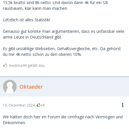
die Augen geöffnet.
15.5k brutto sind 8k netto. Und davon dann 4k für ein SB
raushauen, klar kann man machen.
In Deutschland gibt es ca. 2,8 Millionen Millionäre.
Letztlich ist alles Statistik!
https://www.sparkasse.de/pk/ra…naere-in-deutschland.html
Genauso gut könnte man argumentieren, dass es unfassbar viele
Selbst wenn die Hälfte davon nur auf dem Papier Millionär
arme Leute in Deutschland gibt.
sind weil die ne abgezahlte Hütte in München oder
Frankfurt geerbt haben.. über 1 Million davon hat ein
Es gibt unzählige Webseiten, Gehaltsvergleiche, etc. Da gehörst
Vermögen über 1 Million zum investieren.
du mir 4k netto schon zu den oberen 10%.
Was ich sagen will.. erstens gibt es viele Menschen die sehr
medima99 gefällt das.
viel verdienen. Und es gibt (für mich unerwartet) einfach
auch sehr viele sehr reiche Menschen, die 2-4k im Monat
mehr oder weniger nicht mal merken.
Oktaeder
Daher glaube ich schon, dass es genug Kerle gibt, die, wenn
sie ein Girl wirklich wollen, auch locker 2-4k im Monat
zahlen.
10. Dezember 2024
+1
Für mich persönlich ist das nix, zum einen weil 4k für mich
nach wie vor viel Geld ist, zum anderen, auch wenn ich mich
Wir hatten doch hier im Forum die Umfrage nach Vermögen und
wiederhole, Frauen die so hohe Vorstellungen haben, tun es
Einkommen.
i.d.R. nur fürs Geld und dann ist der Sex meist mies. Sprich,