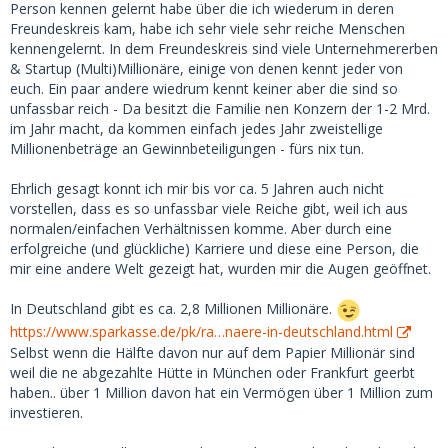
Um deine Frage zu beantworten: ich biete höchstens 400
Person kennen gelernt habe über die ich wiederum in deren
EUR pro Treffen und das ist normalerweise ausreichend.
Freundeskreis kam, habe ich sehr viele sehr reiche Menschen
kennengelernt. In dem Freundeskreis sind viele Unternehmererben
& Startup (Multi)Millionäre, einige von denen kennt jeder von
euch. Ein paar andere wiedrum kennt keiner aber die sind so
unfassbar reich - Da besitzt die Familie nen Konzern der 1-2 Mrd.
im Jahr macht, da kommen einfach jedes Jahr zweistellige
Millionenbeträge an Gewinnbeteiligungen - fürs nix tun.
Ehrlich gesagt konnt ich mir bis vor ca. 5 Jahren auch nicht
vorstellen, dass es so unfassbar viele Reiche gibt, weil ich aus
normalen/einfachen Verhältnissen komme. Aber durch eine
erfolgreiche (und glückliche) Karriere und diese eine Person, die
mir eine andere Welt gezeigt hat, wurden mir die Augen geöffnet.
In Deutschland gibt es ca. 2,8 Millionen Millionäre.
https://www.sparkasse.de/pk/ra…naere-in-deutschland.html
Selbst wenn die Hälfte davon nur auf dem Papier Millionär sind
weil die ne abgezahlte Hütte in München oder Frankfurt geerbt
haben.. über 1 Million davon hat ein Vermögen über 1 Million zum
investieren.