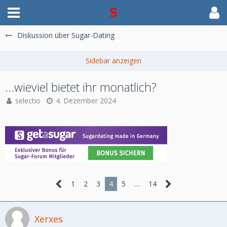
Diskussion über Sugar-Dating
...wieviel bietet ihr monatlich?
selectio
4. Dezember 2024
1
2
3
4
5
…
14
Xerxes