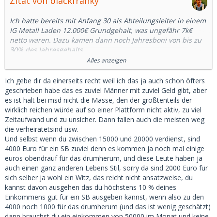
Zitat von blackfranky
Ich hatte bereits mit Anfang 30 als Abteilungsleiter in einem
IG Metall Laden 12.000€ Grundgehalt, was ungefähr 7k€
netto waren. Dazu kamen dann noch Jahresboni von bis zu
30% des Jahresgehalts.
Das war zwar ein großes Unternehmen mit 25.000
Alles anzeigen
Mitarbeitern aber auch nicht DAX30 a la Daimler, BMW, VW,
Siemens oder Bosch und schon gar nicht FAANG. Dort sind
Ich gebe dir da einerseits recht weil ich das ja auch schon öfters
die Gehälter nochmal ne ganz andere Liga.
geschrieben habe das es zuviel Männer mit zuviel Geld gibt, aber
6.000 nach Steuern bei einem Chefarzt.. niemals! - Kein
es ist halt bei msd nicht die Masse, den der größtenteils der
Chefarzt geht unter 25.000 im Monat nach Hause!
wirklich reichen würde auf so einer Plattform nicht aktiv, zu viel
Zeitaufwand und zu unsicher. Dann fallen auch die meisten weg
Hier mal ein Beispiel:
die verheiratetsind usw.
https://www.stepstone.de/stell…crl_m_0_0_0_0_0_0&cs=true
Und selbst wenn du zwischen 15000 und 20000 verdienst, sind
4000 Euro für ein SB zuviel denn es kommen ja noch mal einige
euros obendrauf für das drumherum, und diese Leute haben ja
Facharzt (kein Oberarzt und schon gar nicht Chefarzt) mit >5
auch einen ganz anderen Lebens Stil, sorry da sind 2000 Euro für
Jahren Berufserfahrung:
sich selber ja wohl ein Witz, das reicht nicht ansatzweise, du
15.5 Grundgehalt + 25-100% Zulagen für Schichten + 400 in
kannst davon ausgehen das du höchstens 10 % deines
Altersvorsorge + Firmenwagen.
Einkommens gut für ein SB ausgeben kannst, wenn also zu den
4000 noch 1000 für das drumherum (und das ist wenig geschätzt)
Eine F+ von mir, 29, ist Krankenschwester (mit
dann brauchst du ein einkommen von 50000 im Monat und keine