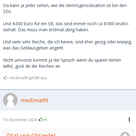
wenn man irgendwo den Bereich von 3-500 pro Treffen
Da kann ja jeder sehen, wie die Vermögenssituation ist bei den
übersteigt, steigt zwar der Preis, aber die "Leistung" steigt
SDs.
nicht mehr mit.
Und 4.000 Euro für ein SB, das sind immer noch ca 8.000 brutto-
Gehalt. Das muss man erstmal übrig haben.
Und viele sehr Reiche, die ich kenne, sind eher geizig oder kniepig,
was das Geldausgeben angeht.
Nicht umsonst kommt ja der Spruch: wenn du sparen lernen
willst, guck dir die Reichen an.
medima99 gefällt das.
medima99
10. Dezember 2024
+1
Zitat von Oktaeder