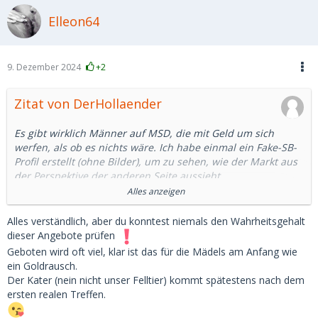
Elleon64
9. Dezember 2024
+2
Zitat von DerHollaender
Es gibt wirklich Männer auf MSD, die mit Geld um sich
werfen, als ob es nichts wäre. Ich habe einmal ein Fake-SB-
Profil erstellt (ohne Bilder), um zu sehen, wie der Markt aus
der Perspektive der anderen Seite aussieht.
Alles anzeigen
Innerhalb von 24 Stunden haben mir Männer folgendes
geboten:
Alles verständlich, aber du konntest niemals den Wahrheitsgehalt
1. 300 EUR für einen 20-minütigen Quickie im Auto
dieser Angebote prüfen
2. 900 EUR für ca. drei Stunden
Geboten wird oft viel, klar ist das für die Mädels am Anfang wie
3. 2-4k pro Monat (sogar von einem 39-Jährigen)
ein Goldrausch.
Besonders der letzte Punkt klingt für mich wirklich seltsam.
Der Kater (nein nicht unser Felltier) kommt spätestens nach dem
Ich weiß nicht einmal, welche Berufe in Deutschland zu
ersten realen Treffen.
einem verfügbaren Einkommen von über 4.000 führen
würden (man muss auch für zusätzliche Kosten aufkommen,