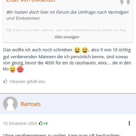
Wir hatten doch hier im Forum die Umfrage nach Vermögen
und Einkommen.
Da kann ja jeder sehen, wie die Vermögenssituation ist bei
den SDs.
Alles anzeigen
Und 4.000 Euro für ein SB, das sind immer noch ca 8.000
Das wollte ich auch noch schreiben
, also 9 von 10 richtig
brutto-Gehalt. Das muss man erstmal übrig haben.
gut verdienenden Männern die ich persönlich kenne, sind sowas
von geizig, bevor die 4000 für ein sb raushauen, wixx..... die in den
Und viele sehr Reiche, die ich kenne, sind eher geizig oder
klo
kniepig, was das Geldausgeben angeht.
Oktaeder gefällt das.
Nicht umsonst kommt ja der Spruch: wenn du sparen
lernen willst, guck dir die Reichen an.
Ramses
10. Dezember 2024
+4
Ohne verallgemeinern zu wollen, kann man oft beobachten: