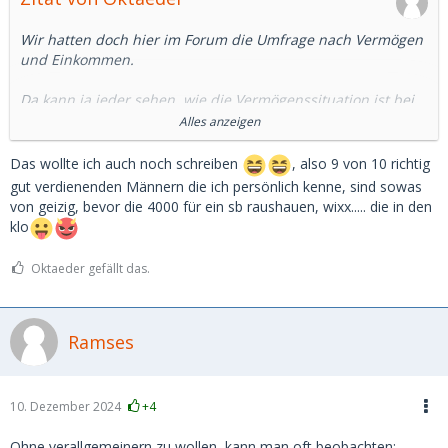
Wir hatten doch hier im Forum die Umfrage nach Vermögen
und Einkommen.
Da kann ja jeder sehen, wie die Vermögenssituation ist bei
den SDs.
Alles anzeigen
Und 4.000 Euro für ein SB, das sind immer noch ca 8.000
Das wollte ich auch noch schreiben
, also 9 von 10 richtig
brutto-Gehalt. Das muss man erstmal übrig haben.
gut verdienenden Männern die ich persönlich kenne, sind sowas
von geizig, bevor die 4000 für ein sb raushauen, wixx..... die in den
Und viele sehr Reiche, die ich kenne, sind eher geizig oder
klo
kniepig, was das Geldausgeben angeht.
Oktaeder gefällt das.
Nicht umsonst kommt ja der Spruch: wenn du sparen
lernen willst, guck dir die Reichen an.
Ramses
10. Dezember 2024
+4
Ohne verallgemeinern zu wollen, kann man oft beobachten: