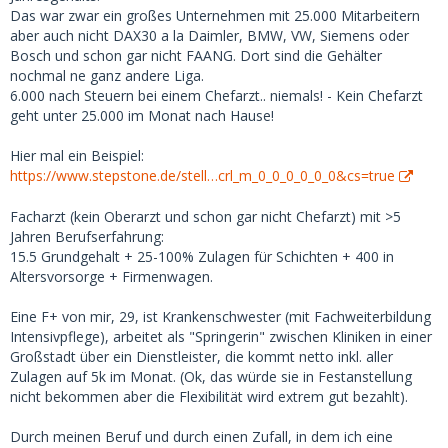
Besonders der letzte Punkt klingt für mich wirklich seltsam.
Das war zwar ein großes Unternehmen mit 25.000 Mitarbeitern
Ich weiß nicht einmal, welche Berufe in Deutschland zu
aber auch nicht DAX30 a la Daimler, BMW, VW, Siemens oder
einem verfügbaren Einkommen von über 4.000 führen
Bosch und schon gar nicht FAANG. Dort sind die Gehälter
würden (man muss auch für zusätzliche Kosten aufkommen,
nochmal ne ganz andere Liga.
über das Taschengeld hinaus). Das Gehalt eines erfahrenen
6.000 nach Steuern bei einem Chefarzt.. niemals! - Kein Chefarzt
Chefarztes beträgt etwa 6.000 pro Monat nach Steuern.
geht unter 25.000 im Monat nach Hause!
Dann braucht man noch mindestens 2.000 für eigenen
Lebensunterhalt. Zwar nicht unmöglich, aber dann denke
Hier mal ein Beispiel:
ich an Profifußballer und sehr erfolgreiche Unternehmer.
https://www.stepstone.de/stell…crl_m_0_0_0_0_0_0&cs=true
Okay, fairerweise muss man sagen, dass ich mich als
Facharzt (kein Oberarzt und schon gar nicht Chefarzt) mit >5
schlanke 18-jährige Europäerin angemeldet habe (nach
Jahren Berufserfahrung:
meinen 'Eigenschaften'), was 'meinen' Marktwert erhöht.
15.5 Grundgehalt + 25-100% Zulagen für Schichten + 400 in
Aber das zeigt, wie verzweifelt manche Männer sind.
Altersvorsorge + Firmenwagen.
Es macht keinen Sinn, auf der finanziellen Seite zu
Eine F+ von mir, 29, ist Krankenschwester (mit Fachweiterbildung
konkurrieren. Du solltest überhaupt keine SB wollen, die
Intensivpflege), arbeitet als "Springerin" zwischen Kliniken in einer
dich nur deshalb will, weil du ihr am meisten bietest -- das
Großstadt über ein Dienstleister, die kommt netto inkl. aller
ist im Grunde dasselbe wie (normale) Prostitution. Für eine
Zulagen auf 5k im Monat. (Ok, das würde sie in Festanstellung
gute Erfahrung ist das Wichtigste, dass sie dich irgendwie
nicht bekommen aber die Flexibilität wird extrem gut bezahlt).
mag bzw. einigermaßen attraktiv findet.
Durch meinen Beruf und durch einen Zufall, in dem ich eine