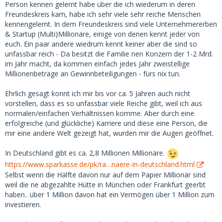
Um deine Frage zu beantworten: ich biete höchstens 400
Person kennen gelernt habe über die ich wiederum in deren
EUR pro Treffen und das ist normalerweise ausreichend.
Freundeskreis kam, habe ich sehr viele sehr reiche Menschen
kennengelernt. In dem Freundeskreis sind viele Unternehmererben
& Startup (Multi)Millionäre, einige von denen kennt jeder von
euch. Ein paar andere wiedrum kennt keiner aber die sind so
unfassbar reich - Da besitzt die Familie nen Konzern der 1-2 Mrd.
im Jahr macht, da kommen einfach jedes Jahr zweistellige
Millionenbeträge an Gewinnbeteiligungen - fürs nix tun.
Ehrlich gesagt konnt ich mir bis vor ca. 5 Jahren auch nicht
vorstellen, dass es so unfassbar viele Reiche gibt, weil ich aus
normalen/einfachen Verhältnissen komme. Aber durch eine
erfolgreiche (und glückliche) Karriere und diese eine Person, die
mir eine andere Welt gezeigt hat, wurden mir die Augen geöffnet.
In Deutschland gibt es ca. 2,8 Millionen Millionäre.
https://www.sparkasse.de/pk/ra…naere-in-deutschland.html
Selbst wenn die Hälfte davon nur auf dem Papier Millionär sind
weil die ne abgezahlte Hütte in München oder Frankfurt geerbt
haben.. über 1 Million davon hat ein Vermögen über 1 Million zum
investieren.