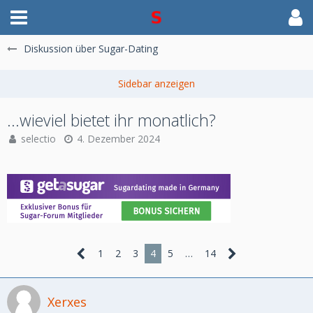
Diskussion über Sugar-Dating
...wieviel bietet ihr monatlich?
selectio
4. Dezember 2024
1
2
3
4
5
…
14
Xerxes