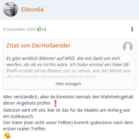
Elleon64
9. Dezember 2024
+2
Zitat von DerHollaender
Es gibt wirklich Männer auf MSD, die mit Geld um sich
werfen, als ob es nichts wäre. Ich habe einmal ein Fake-SB-
Profil erstellt (ohne Bilder), um zu sehen, wie der Markt aus
der Perspektive der anderen Seite aussieht.
Alles anzeigen
Innerhalb von 24 Stunden haben mir Männer folgendes
geboten:
Alles verständlich, aber du konntest niemals den Wahrheitsgehalt
1. 300 EUR für einen 20-minütigen Quickie im Auto
dieser Angebote prüfen
2. 900 EUR für ca. drei Stunden
Geboten wird oft viel, klar ist das für die Mädels am Anfang wie
3. 2-4k pro Monat (sogar von einem 39-Jährigen)
ein Goldrausch.
Besonders der letzte Punkt klingt für mich wirklich seltsam.
Der Kater (nein nicht unser Felltier) kommt spätestens nach dem
Ich weiß nicht einmal, welche Berufe in Deutschland zu
ersten realen Treffen.
einem verfügbaren Einkommen von über 4.000 führen
würden (man muss auch für zusätzliche Kosten aufkommen,