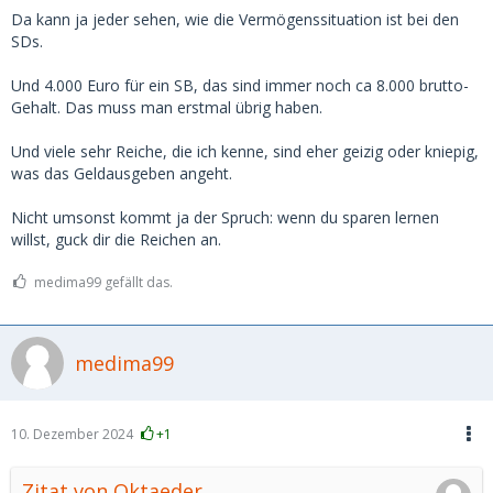
wenn man irgendwo den Bereich von 3-500 pro Treffen
Da kann ja jeder sehen, wie die Vermögenssituation ist bei den
übersteigt, steigt zwar der Preis, aber die "Leistung" steigt
SDs.
nicht mehr mit.
Und 4.000 Euro für ein SB, das sind immer noch ca 8.000 brutto-
Gehalt. Das muss man erstmal übrig haben.
Und viele sehr Reiche, die ich kenne, sind eher geizig oder kniepig,
was das Geldausgeben angeht.
Nicht umsonst kommt ja der Spruch: wenn du sparen lernen
willst, guck dir die Reichen an.
medima99 gefällt das.
medima99
10. Dezember 2024
+1
Zitat von Oktaeder