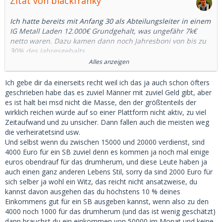
Zitat von blackfranky
Ich hatte bereits mit Anfang 30 als Abteilungsleiter in einem
IG Metall Laden 12.000€ Grundgehalt, was ungefähr 7k€
netto waren. Dazu kamen dann noch Jahresboni von bis zu
30% des Jahresgehalts.
Das war zwar ein großes Unternehmen mit 25.000
Alles anzeigen
Mitarbeitern aber auch nicht DAX30 a la Daimler, BMW, VW,
Siemens oder Bosch und schon gar nicht FAANG. Dort sind
Ich gebe dir da einerseits recht weil ich das ja auch schon öfters
die Gehälter nochmal ne ganz andere Liga.
geschrieben habe das es zuviel Männer mit zuviel Geld gibt, aber
6.000 nach Steuern bei einem Chefarzt.. niemals! - Kein
es ist halt bei msd nicht die Masse, den der größtenteils der
Chefarzt geht unter 25.000 im Monat nach Hause!
wirklich reichen würde auf so einer Plattform nicht aktiv, zu viel
Zeitaufwand und zu unsicher. Dann fallen auch die meisten weg
Hier mal ein Beispiel:
die verheiratetsind usw.
https://www.stepstone.de/stell…crl_m_0_0_0_0_0_0&cs=true
Und selbst wenn du zwischen 15000 und 20000 verdienst, sind
4000 Euro für ein SB zuviel denn es kommen ja noch mal einige
euros obendrauf für das drumherum, und diese Leute haben ja
Facharzt (kein Oberarzt und schon gar nicht Chefarzt) mit >5
auch einen ganz anderen Lebens Stil, sorry da sind 2000 Euro für
Jahren Berufserfahrung:
sich selber ja wohl ein Witz, das reicht nicht ansatzweise, du
15.5 Grundgehalt + 25-100% Zulagen für Schichten + 400 in
kannst davon ausgehen das du höchstens 10 % deines
Altersvorsorge + Firmenwagen.
Einkommens gut für ein SB ausgeben kannst, wenn also zu den
4000 noch 1000 für das drumherum (und das ist wenig geschätzt)
Eine F+ von mir, 29, ist Krankenschwester (mit
dann brauchst du ein einkommen von 50000 im Monat und keine