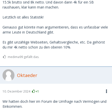
die Augen geöffnet.
15.5k brutto sind 8k netto. Und davon dann 4k für ein SB
raushauen, klar kann man machen.
In Deutschland gibt es ca. 2,8 Millionen Millionäre.
Letztlich ist alles Statistik!
https://www.sparkasse.de/pk/ra…naere-in-deutschland.html
Genauso gut könnte man argumentieren, dass es unfassbar viele
Selbst wenn die Hälfte davon nur auf dem Papier Millionär
arme Leute in Deutschland gibt.
sind weil die ne abgezahlte Hütte in München oder
Frankfurt geerbt haben.. über 1 Million davon hat ein
Es gibt unzählige Webseiten, Gehaltsvergleiche, etc. Da gehörst
Vermögen über 1 Million zum investieren.
du mir 4k netto schon zu den oberen 10%.
Was ich sagen will.. erstens gibt es viele Menschen die sehr
medima99 gefällt das.
viel verdienen. Und es gibt (für mich unerwartet) einfach
auch sehr viele sehr reiche Menschen, die 2-4k im Monat
mehr oder weniger nicht mal merken.
Oktaeder
Daher glaube ich schon, dass es genug Kerle gibt, die, wenn
sie ein Girl wirklich wollen, auch locker 2-4k im Monat
zahlen.
10. Dezember 2024
+1
Für mich persönlich ist das nix, zum einen weil 4k für mich
nach wie vor viel Geld ist, zum anderen, auch wenn ich mich
Wir hatten doch hier im Forum die Umfrage nach Vermögen und
wiederhole, Frauen die so hohe Vorstellungen haben, tun es
Einkommen.
i.d.R. nur fürs Geld und dann ist der Sex meist mies. Sprich,