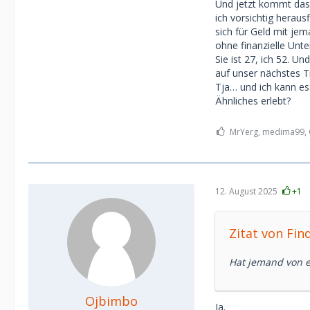
Und jetzt kommt das 
ich vorsichtig heraus
sich für Geld mit je
ohne finanzielle Unte
Sie ist 27, ich 52. U
auf unser nächstes Tr
Tja… und ich kann e
Ähnliches erlebt?
MrYerg, medima99, O
12. August 2025
+1
Zitat von Fin
Hat jemand von e
Ojbimbo
Ja.