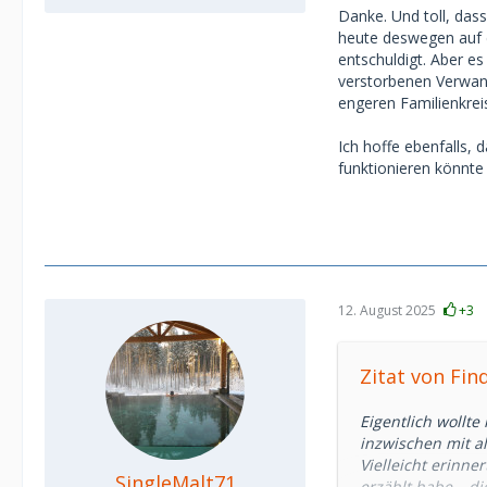
Danke. Und toll, das
heute deswegen auf 
entschuldigt. Aber es
verstorbenen Verwand
engeren Familienkrei
Ich hoffe ebenfalls, 
funktionieren könnte
12. August 2025
+3
Zitat von Fin
Eigentlich wollt
inzwischen mit a
Vielleicht erinne
SingleMalt71
erzählt habe – di