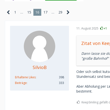
1
…
15
16
17
…
29
11. August 2025
+1
Zitat von Ke
Dann lasse sie d
"große Bahnhof" 
SilvioB
Oder sich selbst kut
Stundensatz sind beid
Erhaltene Likes
398
Beiträge
333
Aber Abholung per Li
bestimmt.
KeepSmiling gefällt 