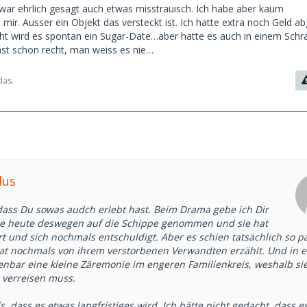
stützung.
h war ehrlich gesagt auch etwas misstrauisch. Ich habe aber kaum
2. Und sie hat mir gesagt, dass sie mich extrem sympathisch
mir. Ausser ein Objekt das versteckt ist. Ich hatte extra noch Geld a
chon auf unser nächstes Treffen freut. Wir waren total auf
eicht wird es spontan ein Sugar-Date…aber hatte es auch in einem Schr
e.
ast schon recht, man weiss es nie…
n es immer noch nicht ganz fassen. Hat jemand von euch
Ähnliches erlebt?
das.
dus
 dass Du sowas audch erlebt hast. Beim Drama gebe ich Dir
sie heute deswegen auf die Schippe genommen und sie hat
t und sich nochmals entschuldigt. Aber es schien tatsächlich so pa
hat nochmals von ihrem verstorbenen Verwandten erzählt. Und in 
fenbar eine kleine Zäremonie im engeren Familienkreis, weshalb si
 verreisen muss.
ls, dass es etwas langfristiges wird. Ich hätte nicht gedacht, dass e