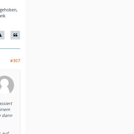
bgehoben,
ank
#307
ssiert
einem
e dann
s auf