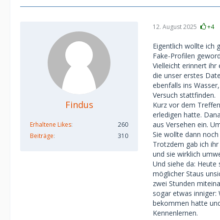
12. August 2025
+4
Eigentlich wollte ic
Fake-Profilen geword
Vielleicht erinnert i
die unser erstes Date
ebenfalls ins Wasser,
Versuch stattfinden.
Findus
Kurz vor dem Treffen 
erledigen hatte. Dan
aus Versehen ein. Um
Erhaltene Likes
260
Sie wollte dann noch
Beiträge
310
Trotzdem gab ich ihr 
und sie wirklich umw
Und siehe da: Heute s
möglicher Staus unsic
zwei Stunden miteina
sogar etwas inniger: 
bekommen hatte und s
Kennenlernen.