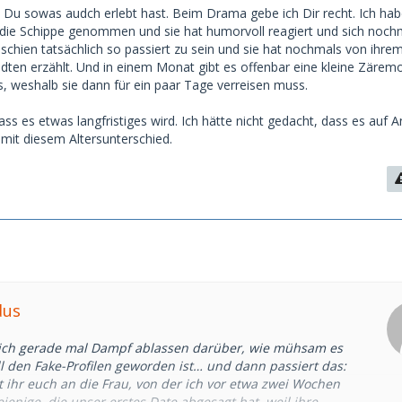
s Du sowas audch erlebt hast. Beim Drama gebe ich Dir recht. Ich hab
die Schippe genommen und sie hat humorvoll reagiert und sich noch
 schien tatsächlich so passiert zu sein und sie hat nochmals von ihre
ten erzählt. Und in einem Monat gibt es offenbar eine kleine Zärem
s, weshalb sie dann für ein paar Tage verreisen muss.
dass es etwas langfristiges wird. Ich hätte nicht gedacht, dass es auf 
 mit diesem Altersunterschied.
dus
e ich gerade mal Dampf ablassen darüber, wie mühsam es
ll den Fake-Profilen geworden ist… und dann passiert das:
rt ihr euch an die Frau, von der ich vor etwa zwei Wochen
ejenige, die unser erstes Date abgesagt hat, weil ihre