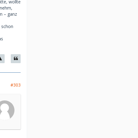
te, wollte
genehm,
en – ganz
h schon
as
#303