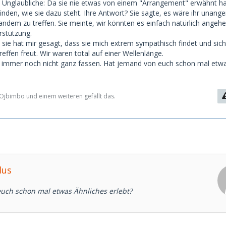
Unglaubliche: Da sie nie etwas von einem "Arrangement" erwähnt hat
finden, wie sie dazu steht. Ihre Antwort? Sie sagte, es wäre ihr unan
mandem zu treffen. Sie meinte, wir könnten es einfach natürlich angeh
rstützung.
nd sie hat mir gesagt, dass sie mich extrem sympathisch findet und sic
effen freut. Wir waren total auf einer Wellenlänge.
s immer noch nicht ganz fassen. Hat jemand von euch schon mal etw
jbimbo und einem weiteren gefällt das.
dus
uch schon mal etwas Ähnliches erlebt?