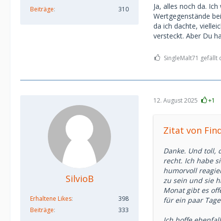
finanzielle Unter
Ja, alles noch da. Ic
Beiträge
310
Sie ist 27, ich 5
Wertgegenstände bei 
findet und sich s
da ich dachte, viell
einer Wellenläng
versteckt. Aber Du h
Tja… und ich kan
schon mal etwas 
SingleMalt71 gefällt 
12. August 2025
+1
Zitat von Fin
Danke. Und toll,
recht. Ich habe 
humorvoll reagier
SilvioB
zu sein und sie 
Monat gibt es of
Erhaltene Likes
398
für ein paar Tage
Beiträge
333
Ich hoffe ebenfal