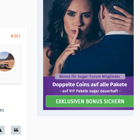
#301
bes