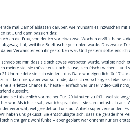
h gerade mal Dampf ablassen darüber, wie mühsam es inzwischen mit a
en ist… und dann passiert das:
hr euch an die Frau, von der ich vor etwa zwei Wochen erzählt habe – di
 abgesagt hat, weil ihre Brieftasche gestohlen wurde. Das zweite Tref
 da ein Verwandter von ihr gestorben war. Und gestern sollte endlich d
schrieb sie mir, dass sie sich etwas verspäten würde, weil sie noch 
ach meinte sie, sie müsse erst nach Hause, sich frisch machen… und sc
 21 Uhr meldete sie sich wieder – das Date war eigentlich für 17 Uhr 
 zu mir kommen, aber war so müde, dass ich vorschlug, es lieber sein
eine allerletzte Chance für heute – einfach weil unser Video-Call richt
erfend aussieht.
tand sie tatsächlich vor meiner Tür. 20 Minuten zu früh, weil sie weg
her war. Als ich sie sah, war ich sprachlos – sie sah fantastisch aus. 
nder verbracht, viel geredet und uns auf Anhieb super verstanden. E
Wir haben uns geküsst. Sie entschuldigte sich, dass sie gerade ihre Pe
ich nicht ganz wohl fühlte – aber geplant war ohnehin nur ein erste