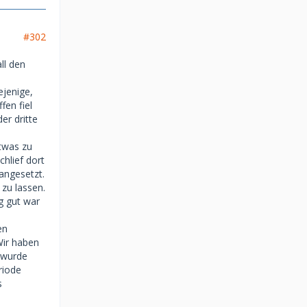
#302
ll den
ejenige,
fen fiel
er dritte
etwas zu
hlief dort
angesetzt.
 zu lassen.
ig gut war
en
Wir haben
s wurde
riode
s