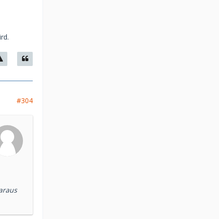
rd.
#304
araus