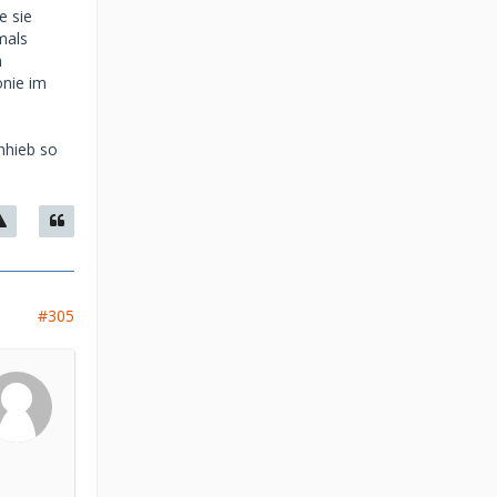
e sie
mals
m
onie im
Anhieb so
#305