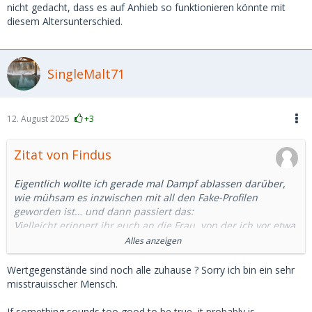
nicht gedacht, dass es auf Anhieb so funktionieren könnte mit
diesem Altersunterschied.
SingleMalt71
12. August 2025
+3
Zitat von Findus
Eigentlich wollte ich gerade mal Dampf ablassen darüber,
wie mühsam es inzwischen mit all den Fake-Profilen
geworden ist… und dann passiert das:
Vielleicht erinnert ihr euch an die Frau, von der ich vor etwa
zwei Wochen erzählt habe – diejenige, die unser erstes Date
Alles anzeigen
abgesagt hat, weil ihre Brieftasche gestohlen wurde. Das
zweite Treffen fiel ebenfalls ins Wasser, da ein Verwandter
Wertgegenstände sind noch alle zuhause ? Sorry ich bin ein sehr
von ihr gestorben war. Und gestern sollte endlich der dritte
misstrauisscher Mensch.
Versuch stattfinden.
Kurz vor dem Treffen schrieb sie mir, dass sie sich etwas
If something sounds too good to be true, it probably is.