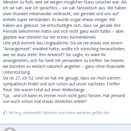
Minuten zu früh, weil sie wegen möglicher Staus unsicher war. Als
ich sie sah, war ich sprachlos – sie sah fantastisch aus. Wir haben
zwei Stunden miteinander verbracht, viel geredet und uns auf
Anhieb super verstanden. Es wurde sogar etwas inniger: Wir
haben uns geküsst. Sie entschuldigte sich, dass sie gerade ihre
Periode bekommen hatte und sich nicht ganz wohl fühlte – aber
geplant war ohnehin nur ein erstes Kennenlernen.
Und jetzt kommt das Unglaubliche: Da sie nie etwas von einem
"Arrangement" erwähnt hatte, wollte ich vorsichtig herausfinden,
wie sie dazu steht. Ihre Antwort? Sie sagte, es wäre ihr
unangenehm, sich für Geld mit jemandem zu treffen. Sie meinte,
wir könnten es einfach natürlich angehen – ganz ohne finanzielle
Unterstützung.
Sie ist 27, ich 52. Und sie hat mir gesagt, dass sie mich extrem
sympathisch findet und sich schon auf unser nächstes Treffen
freut. Wir waren total auf einer Wellenlänge.
Tja… und ich kann es immer noch nicht ganz fassen. Hat jemand
von euch schon mal etwas Ähnliches erlebt?
MrYerg, medima99, Ojbimbo und einem weiteren gefällt das.