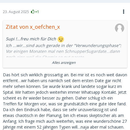
23. August 2025
+1
Zitat von x_oefchen_x
Supi !...freu mich für Dich
Ich ...wir...sind auch gerade in der "Verwunderungsphase":
Vor einigen Monaten mal nen SchnupperSugardate...dann
noch eins weil die Chemie so gut passte....
Jetzt wohnt sie schon 4 Wochen (mit kleinen
Alles anzeigen
Unterbrechungen) bei mir und wir sind gestern grad aus
Kroatien zurück gekommen (ne Woche).
Das hört sich wirklich grossartig an. Bei mir ist es noch weit davon
Verwunderungsphase weil es einfach perfekt passt...fast
entfernt…wir haben uns nämlich seit dem ersten Date gar nicht
schon zu gut. Beide wollen wir eher wirklich
mehr sehen können. Sie wurde krank und landete sogar kurz im
Beziehung....Sugar fliesst also keiner.
Spital. Wir hatten jedoch weiterhin immer Whatsapp Kontakt. Jetzt
scheint es ihr wieder besser zu gehen. Daher schlug ich ein
Ja es kann funzen
Treffen für Morgen vor, was sie grundsätzlich eine gute Idee fand.
Da ich den Eindruck habe, dass sie sehr unzuverlässig ist und
etwas chaotisch in der Planung, bin ich etwas skeptischer als am
Anfang. Ich frage mich auch weiterhin, was eine wunderschöne 27
Jährige mit einem 52 jährigen Typen will…naja aber mal schauen.