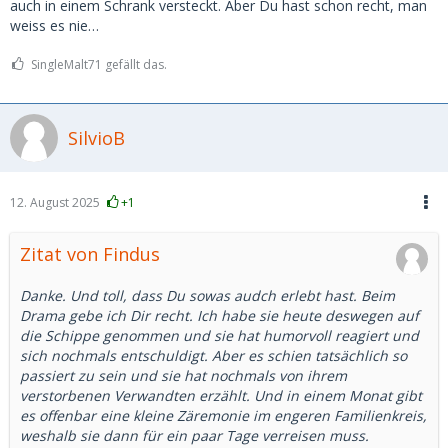
auch in einem Schrank versteckt. Aber Du hast schon recht, man
treffen. Sie meinte, wir könnten es einfach natürlich
weiss es nie…
angehen – ganz ohne finanzielle Unterstützung.
Sie ist 27, ich 52. Und sie hat mir gesagt, dass sie mich
SingleMalt71 gefällt das.
extrem sympathisch findet und sich schon auf unser
nächstes Treffen freut. Wir waren total auf einer
Wellenlänge.
Tja… und ich kann es immer noch nicht ganz fassen. Hat
SilvioB
jemand von euch schon mal etwas Ähnliches erlebt?
12. August 2025
+1
Zitat von Findus
Danke. Und toll, dass Du sowas audch erlebt hast. Beim
Drama gebe ich Dir recht. Ich habe sie heute deswegen auf
die Schippe genommen und sie hat humorvoll reagiert und
sich nochmals entschuldigt. Aber es schien tatsächlich so
passiert zu sein und sie hat nochmals von ihrem
verstorbenen Verwandten erzählt. Und in einem Monat gibt
es offenbar eine kleine Zäremonie im engeren Familienkreis,
weshalb sie dann für ein paar Tage verreisen muss.