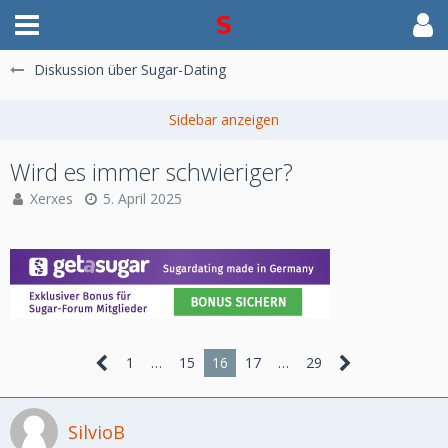
Diskussion über Sugar-Dating
Wird es immer schwieriger?
Xerxes
5. April 2025
1
…
15
16
17
…
29
SilvioB