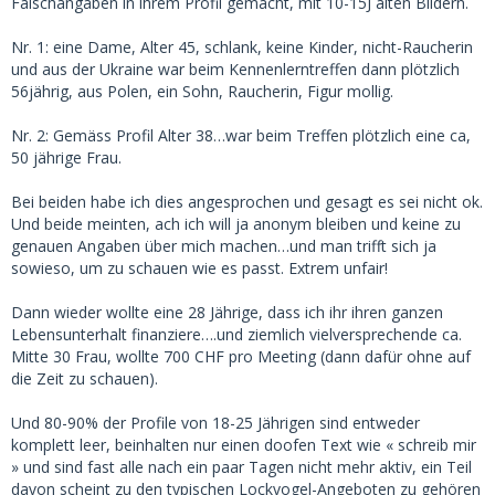
Falschangaben in ihrem Profil gemacht, mit 10-15J alten Bildern.
Nr. 1: eine Dame, Alter 45, schlank, keine Kinder, nicht-Raucherin
und aus der Ukraine war beim Kennenlerntreffen dann plötzlich
56jährig, aus Polen, ein Sohn, Raucherin, Figur mollig.
Nr. 2: Gemäss Profil Alter 38…war beim Treffen plötzlich eine ca,
50 jährige Frau.
Bei beiden habe ich dies angesprochen und gesagt es sei nicht ok.
Und beide meinten, ach ich will ja anonym bleiben und keine zu
genauen Angaben über mich machen…und man trifft sich ja
sowieso, um zu schauen wie es passt. Extrem unfair!
Dann wieder wollte eine 28 Jährige, dass ich ihr ihren ganzen
Lebensunterhalt finanziere….und ziemlich vielversprechende ca.
Mitte 30 Frau, wollte 700 CHF pro Meeting (dann dafür ohne auf
die Zeit zu schauen).
Und 80-90% der Profile von 18-25 Jährigen sind entweder
komplett leer, beinhalten nur einen doofen Text wie « schreib mir
» und sind fast alle nach ein paar Tagen nicht mehr aktiv, ein Teil
davon scheint zu den typischen Lockvogel-Angeboten zu gehören