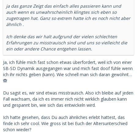
entschuldigte sich, dass sie gerade ihre Periode bekommen
ja das ganze Zeigt das einfach alles passieren kann und
hatte und sich nicht ganz wohl fühlte – aber geplant war
auch wenn es unwahrscheinlich klingtes sich eben so
ohnehin nur ein erstes Kennenlernen.
zugetragen hat. Ganz so extrem hatte ich es noch nicht aber
Und jetzt kommt das Unglaubliche: Da sie nie etwas von
ähnlich .
einem "Arrangement" erwähnt hatte, wollte ich vorsichtig
herausfinden, wie sie dazu steht. Ihre Antwort? Sie sagte, es
Ich denke das wir halt aufgrund der vielen schlechten
wäre ihr unangenehm, sich für Geld mit jemandem zu
Erfahrungen zu misstrauisch sind und uns so vielleicht die
treffen. Sie meinte, wir könnten es einfach natürlich
ein oder andere Chance entgehen lassen.
angehen – ganz ohne finanzielle Unterstützung.
Sie ist 27, ich 52. Und sie hat mir gesagt, dass sie mich
Ja, ich fühle mich fast schon etwas überfordert, weil ich von einer
extrem sympathisch findet und sich schon auf unser
SB-SD Dynamik ausgegangen war und mich fast doof fühle wenn
nächstes Treffen freut. Wir waren total auf einer
ich ihr nichts geben (kann). Wie schnell man sich daran gewöhnt…
Wellenlänge.
🙈
Tja… und ich kann es immer noch nicht ganz fassen. Hat
jemand von euch schon mal etwas Ähnliches erlebt?
Du sagst es, wir sind etwas misstrauisch. Also ich bleibe auf jeden
Fall wachsam, da ich es immer nich nicht wirklich glauben kann
und gespannt bin, wie sich das entwickeln wird.
Ich hatte gesehen, dass Du auch ähnliches erlebt hattest, das
finde ich sehr cool. Wie gross ist bei Euch der Altersunterschied
schon wieder?