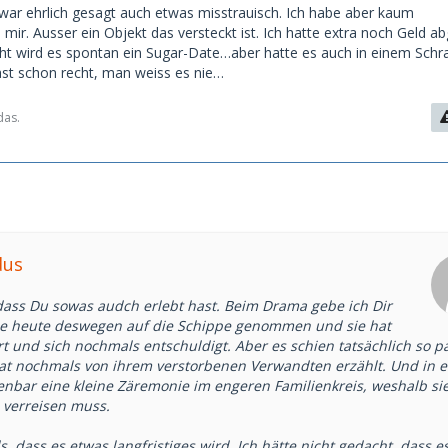
stützung.
h war ehrlich gesagt auch etwas misstrauisch. Ich habe aber kaum
2. Und sie hat mir gesagt, dass sie mich extrem sympathisch
mir. Ausser ein Objekt das versteckt ist. Ich hatte extra noch Geld a
chon auf unser nächstes Treffen freut. Wir waren total auf
eicht wird es spontan ein Sugar-Date…aber hatte es auch in einem Schr
e.
ast schon recht, man weiss es nie…
n es immer noch nicht ganz fassen. Hat jemand von euch
Ähnliches erlebt?
das.
dus
 dass Du sowas audch erlebt hast. Beim Drama gebe ich Dir
sie heute deswegen auf die Schippe genommen und sie hat
t und sich nochmals entschuldigt. Aber es schien tatsächlich so pa
hat nochmals von ihrem verstorbenen Verwandten erzählt. Und in 
fenbar eine kleine Zäremonie im engeren Familienkreis, weshalb si
 verreisen muss.
ls, dass es etwas langfristiges wird. Ich hätte nicht gedacht, dass e