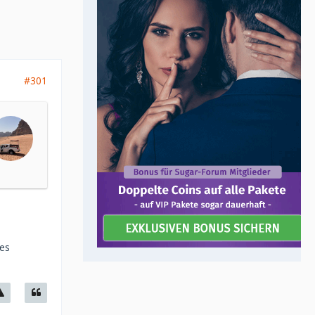
#301
bes