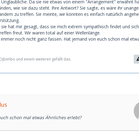
Unglaubliche: Da sie nie etwas von einem "Arrangement" erwähnt hat
finden, wie sie dazu steht. Ihre Antwort? Sie sagte, es wäre ihr unan
mandem zu treffen. Sie meinte, wir könnten es einfach natürlich angeh
rstützung.
nd sie hat mir gesagt, dass sie mich extrem sympathisch findet und sic
effen freut. Wir waren total auf einer Wellenlänge.
s immer noch nicht ganz fassen. Hat jemand von euch schon mal etw
jbimbo und einem weiteren gefällt das.
dus
uch schon mal etwas Ähnliches erlebt?