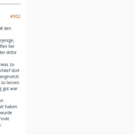
#302
ll den
ejenige,
fen fiel
er dritte
etwas zu
hlief dort
angesetzt.
 zu lassen.
ig gut war
en
Wir haben
s wurde
riode
s