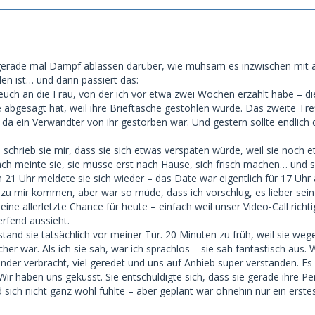
h gerade mal Dampf ablassen darüber, wie mühsam es inzwischen mit a
en ist… und dann passiert das:
hr euch an die Frau, von der ich vor etwa zwei Wochen erzählt habe – di
 abgesagt hat, weil ihre Brieftasche gestohlen wurde. Das zweite Tref
 da ein Verwandter von ihr gestorben war. Und gestern sollte endlich d
schrieb sie mir, dass sie sich etwas verspäten würde, weil sie noch 
ach meinte sie, sie müsse erst nach Hause, sich frisch machen… und sc
 21 Uhr meldete sie sich wieder – das Date war eigentlich für 17 Uhr 
 zu mir kommen, aber war so müde, dass ich vorschlug, es lieber sein
eine allerletzte Chance für heute – einfach weil unser Video-Call richt
erfend aussieht.
tand sie tatsächlich vor meiner Tür. 20 Minuten zu früh, weil sie weg
her war. Als ich sie sah, war ich sprachlos – sie sah fantastisch aus. 
nder verbracht, viel geredet und uns auf Anhieb super verstanden. E
Wir haben uns geküsst. Sie entschuldigte sich, dass sie gerade ihre Pe
ich nicht ganz wohl fühlte – aber geplant war ohnehin nur ein erste