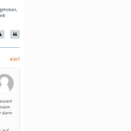
bgehoben,
ank
#307
ssiert
einem
e dann
s auf