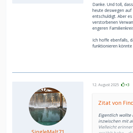
Danke. Und toll, das
heute deswegen auf 
entschuldigt. Aber es
verstorbenen Verwand
engeren Familienkrei
Ich hoffe ebenfalls, 
funktionieren könnte
12. August 2025
+3
Zitat von Fin
Eigentlich wollt
inzwischen mit a
Vielleicht erinne
SingleMalt71
erzählt habe – di