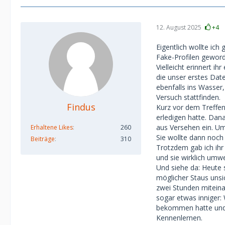
12. August 2025
+4
Eigentlich wollte ic
Fake-Profilen geword
Vielleicht erinnert i
die unser erstes Date
ebenfalls ins Wasser,
Versuch stattfinden.
Findus
Kurz vor dem Treffen 
erledigen hatte. Dan
aus Versehen ein. Um
Erhaltene Likes
260
Sie wollte dann noch
Beiträge
310
Trotzdem gab ich ihr 
und sie wirklich umw
Und siehe da: Heute s
möglicher Staus unsic
zwei Stunden miteina
sogar etwas inniger: 
bekommen hatte und s
Kennenlernen.