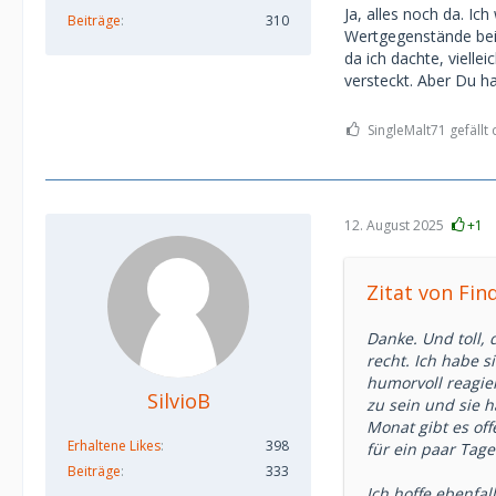
finanzielle Unter
Ja, alles noch da. Ic
Beiträge
310
Sie ist 27, ich 5
Wertgegenstände bei 
findet und sich s
da ich dachte, viell
einer Wellenläng
versteckt. Aber Du h
Tja… und ich kan
schon mal etwas 
SingleMalt71 gefällt 
12. August 2025
+1
Zitat von Fin
Danke. Und toll,
recht. Ich habe 
humorvoll reagier
SilvioB
zu sein und sie 
Monat gibt es of
Erhaltene Likes
398
für ein paar Tage
Beiträge
333
Ich hoffe ebenfal