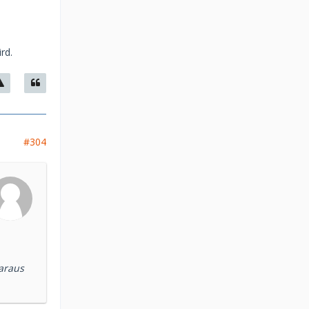
rd.
#304
araus