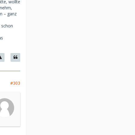
te, wollte
genehm,
en – ganz
h schon
as
#303