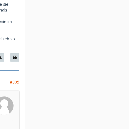
e sie
mals
m
onie im
Anhieb so
#305