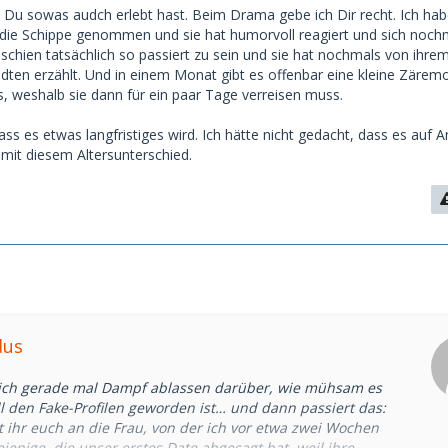
s Du sowas audch erlebt hast. Beim Drama gebe ich Dir recht. Ich hab
die Schippe genommen und sie hat humorvoll reagiert und sich noch
 schien tatsächlich so passiert zu sein und sie hat nochmals von ihre
ten erzählt. Und in einem Monat gibt es offenbar eine kleine Zärem
s, weshalb sie dann für ein paar Tage verreisen muss.
dass es etwas langfristiges wird. Ich hätte nicht gedacht, dass es auf 
 mit diesem Altersunterschied.
dus
e ich gerade mal Dampf ablassen darüber, wie mühsam es
ll den Fake-Profilen geworden ist… und dann passiert das:
rt ihr euch an die Frau, von der ich vor etwa zwei Wochen
ejenige, die unser erstes Date abgesagt hat, weil ihre