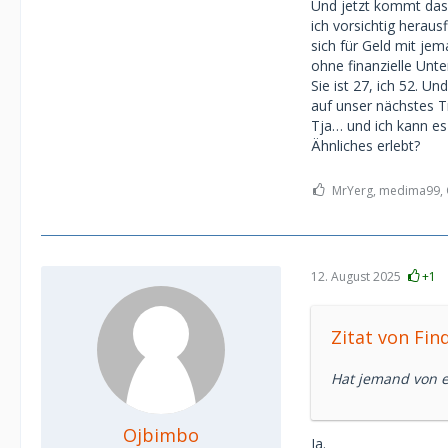
Und jetzt kommt das 
ich vorsichtig heraus
sich für Geld mit je
ohne finanzielle Unte
Sie ist 27, ich 52. U
auf unser nächstes Tr
Tja… und ich kann e
Ähnliches erlebt?
MrYerg, medima99, O
12. August 2025
+1
Zitat von Fin
Hat jemand von e
Ojbimbo
Ja.