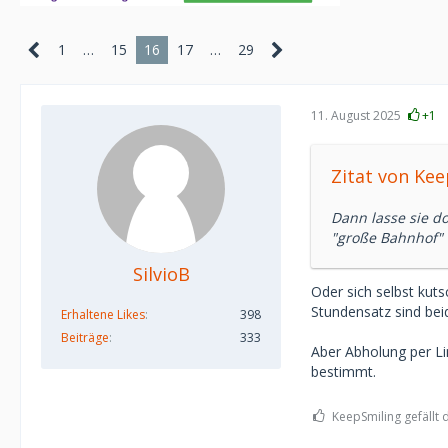
1
…
15
16
17
…
29
11. August 2025
+1
Zitat von Ke
Dann lasse sie d
"große Bahnhof" 
SilvioB
Oder sich selbst kut
Stundensatz sind beid
Erhaltene Likes
398
Beiträge
333
Aber Abholung per Li
bestimmt.
KeepSmiling gefällt 