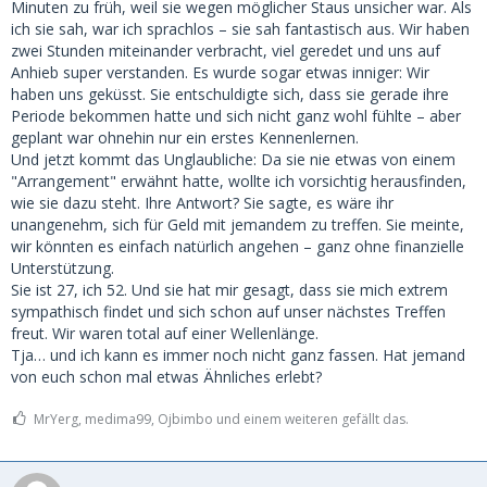
Minuten zu früh, weil sie wegen möglicher Staus unsicher war. Als
ich sie sah, war ich sprachlos – sie sah fantastisch aus. Wir haben
zwei Stunden miteinander verbracht, viel geredet und uns auf
Anhieb super verstanden. Es wurde sogar etwas inniger: Wir
haben uns geküsst. Sie entschuldigte sich, dass sie gerade ihre
Periode bekommen hatte und sich nicht ganz wohl fühlte – aber
geplant war ohnehin nur ein erstes Kennenlernen.
Und jetzt kommt das Unglaubliche: Da sie nie etwas von einem
"Arrangement" erwähnt hatte, wollte ich vorsichtig herausfinden,
wie sie dazu steht. Ihre Antwort? Sie sagte, es wäre ihr
unangenehm, sich für Geld mit jemandem zu treffen. Sie meinte,
wir könnten es einfach natürlich angehen – ganz ohne finanzielle
Unterstützung.
Sie ist 27, ich 52. Und sie hat mir gesagt, dass sie mich extrem
sympathisch findet und sich schon auf unser nächstes Treffen
freut. Wir waren total auf einer Wellenlänge.
Tja… und ich kann es immer noch nicht ganz fassen. Hat jemand
von euch schon mal etwas Ähnliches erlebt?
MrYerg, medima99, Ojbimbo und einem weiteren gefällt das.