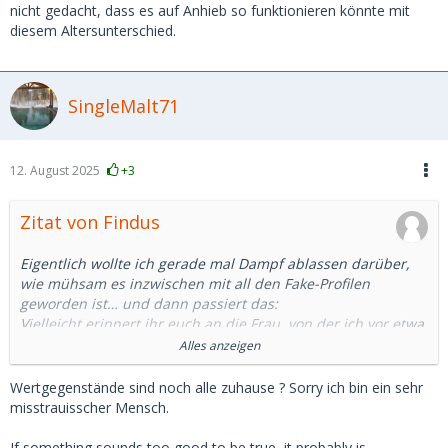
nicht gedacht, dass es auf Anhieb so funktionieren könnte mit
diesem Altersunterschied.
SingleMalt71
12. August 2025
+3
Zitat von Findus
Eigentlich wollte ich gerade mal Dampf ablassen darüber,
wie mühsam es inzwischen mit all den Fake-Profilen
geworden ist… und dann passiert das:
Vielleicht erinnert ihr euch an die Frau, von der ich vor etwa
zwei Wochen erzählt habe – diejenige, die unser erstes Date
Alles anzeigen
abgesagt hat, weil ihre Brieftasche gestohlen wurde. Das
zweite Treffen fiel ebenfalls ins Wasser, da ein Verwandter
Wertgegenstände sind noch alle zuhause ? Sorry ich bin ein sehr
von ihr gestorben war. Und gestern sollte endlich der dritte
misstrauisscher Mensch.
Versuch stattfinden.
Kurz vor dem Treffen schrieb sie mir, dass sie sich etwas
If something sounds too good to be true, it probably is.