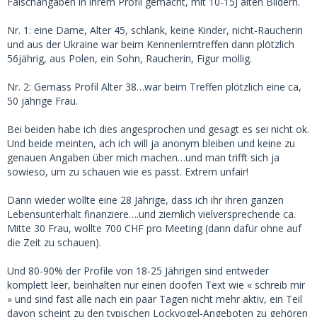
Falschangaben in ihrem Profil gemacht, mit 10-15J alten Bildern.
Nr. 1: eine Dame, Alter 45, schlank, keine Kinder, nicht-Raucherin
und aus der Ukraine war beim Kennenlerntreffen dann plötzlich
56jährig, aus Polen, ein Sohn, Raucherin, Figur mollig.
Nr. 2: Gemäss Profil Alter 38…war beim Treffen plötzlich eine ca,
50 jährige Frau.
Bei beiden habe ich dies angesprochen und gesagt es sei nicht ok.
Und beide meinten, ach ich will ja anonym bleiben und keine zu
genauen Angaben über mich machen…und man trifft sich ja
sowieso, um zu schauen wie es passt. Extrem unfair!
Dann wieder wollte eine 28 Jährige, dass ich ihr ihren ganzen
Lebensunterhalt finanziere….und ziemlich vielversprechende ca.
Mitte 30 Frau, wollte 700 CHF pro Meeting (dann dafür ohne auf
die Zeit zu schauen).
Und 80-90% der Profile von 18-25 Jährigen sind entweder
komplett leer, beinhalten nur einen doofen Text wie « schreib mir
» und sind fast alle nach ein paar Tagen nicht mehr aktiv, ein Teil
davon scheint zu den typischen Lockvogel-Angeboten zu gehören