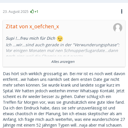
23. August 2025
+1
Zitat von x_oefchen_x
Supi !...freu mich für Dich
Ich ...wir...sind auch gerade in der "Verwunderungsphase":
Vor einigen Monaten mal nen SchnupperSugardate...dann
noch eins weil die Chemie so gut passte....
Jetzt wohnt sie schon 4 Wochen (mit kleinen
Alles anzeigen
Unterbrechungen) bei mir und wir sind gestern grad aus
Kroatien zurück gekommen (ne Woche).
Das hört sich wirklich grossartig an. Bei mir ist es noch weit davon
Verwunderungsphase weil es einfach perfekt passt...fast
entfernt…wir haben uns nämlich seit dem ersten Date gar nicht
schon zu gut. Beide wollen wir eher wirklich
mehr sehen können. Sie wurde krank und landete sogar kurz im
Beziehung....Sugar fliesst also keiner.
Spital. Wir hatten jedoch weiterhin immer Whatsapp Kontakt. Jetzt
scheint es ihr wieder besser zu gehen. Daher schlug ich ein
Ja es kann funzen
Treffen für Morgen vor, was sie grundsätzlich eine gute Idee fand.
Da ich den Eindruck habe, dass sie sehr unzuverlässig ist und
etwas chaotisch in der Planung, bin ich etwas skeptischer als am
Anfang. Ich frage mich auch weiterhin, was eine wunderschöne 27
Jährige mit einem 52 jährigen Typen will…naja aber mal schauen.