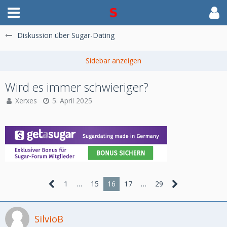
Diskussion über Sugar-Dating
Wird es immer schwieriger?
Xerxes
5. April 2025
1
…
15
16
17
…
29
SilvioB