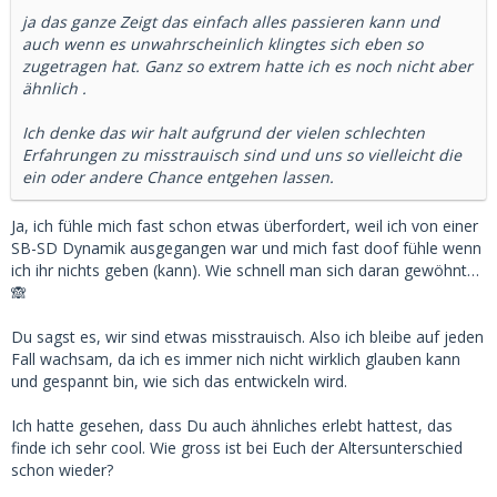
entschuldigte sich, dass sie gerade ihre Periode bekommen
ja das ganze Zeigt das einfach alles passieren kann und
hatte und sich nicht ganz wohl fühlte – aber geplant war
auch wenn es unwahrscheinlich klingtes sich eben so
ohnehin nur ein erstes Kennenlernen.
zugetragen hat. Ganz so extrem hatte ich es noch nicht aber
Und jetzt kommt das Unglaubliche: Da sie nie etwas von
ähnlich .
einem "Arrangement" erwähnt hatte, wollte ich vorsichtig
herausfinden, wie sie dazu steht. Ihre Antwort? Sie sagte, es
Ich denke das wir halt aufgrund der vielen schlechten
wäre ihr unangenehm, sich für Geld mit jemandem zu
Erfahrungen zu misstrauisch sind und uns so vielleicht die
treffen. Sie meinte, wir könnten es einfach natürlich
ein oder andere Chance entgehen lassen.
angehen – ganz ohne finanzielle Unterstützung.
Sie ist 27, ich 52. Und sie hat mir gesagt, dass sie mich
Ja, ich fühle mich fast schon etwas überfordert, weil ich von einer
extrem sympathisch findet und sich schon auf unser
SB-SD Dynamik ausgegangen war und mich fast doof fühle wenn
nächstes Treffen freut. Wir waren total auf einer
ich ihr nichts geben (kann). Wie schnell man sich daran gewöhnt…
Wellenlänge.
🙈
Tja… und ich kann es immer noch nicht ganz fassen. Hat
jemand von euch schon mal etwas Ähnliches erlebt?
Du sagst es, wir sind etwas misstrauisch. Also ich bleibe auf jeden
Fall wachsam, da ich es immer nich nicht wirklich glauben kann
und gespannt bin, wie sich das entwickeln wird.
Ich hatte gesehen, dass Du auch ähnliches erlebt hattest, das
finde ich sehr cool. Wie gross ist bei Euch der Altersunterschied
schon wieder?