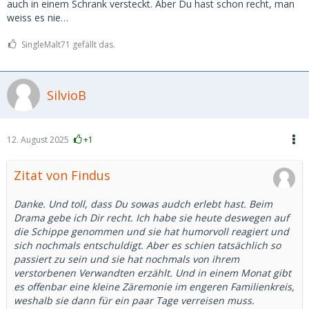
auch in einem Schrank versteckt. Aber Du hast schon recht, man
treffen. Sie meinte, wir könnten es einfach natürlich
weiss es nie…
angehen – ganz ohne finanzielle Unterstützung.
Sie ist 27, ich 52. Und sie hat mir gesagt, dass sie mich
SingleMalt71 gefällt das.
extrem sympathisch findet und sich schon auf unser
nächstes Treffen freut. Wir waren total auf einer
Wellenlänge.
Tja… und ich kann es immer noch nicht ganz fassen. Hat
SilvioB
jemand von euch schon mal etwas Ähnliches erlebt?
12. August 2025
+1
Zitat von Findus
Danke. Und toll, dass Du sowas audch erlebt hast. Beim
Drama gebe ich Dir recht. Ich habe sie heute deswegen auf
die Schippe genommen und sie hat humorvoll reagiert und
sich nochmals entschuldigt. Aber es schien tatsächlich so
passiert zu sein und sie hat nochmals von ihrem
verstorbenen Verwandten erzählt. Und in einem Monat gibt
es offenbar eine kleine Zäremonie im engeren Familienkreis,
weshalb sie dann für ein paar Tage verreisen muss.