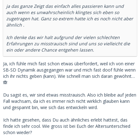
entschuldigte sich, dass sie gerade ihre Periode bekommen
ja das ganze Zeigt das einfach alles passieren kann und
hatte und sich nicht ganz wohl fühlte – aber geplant war
auch wenn es unwahrscheinlich klingtes sich eben so
ohnehin nur ein erstes Kennenlernen.
zugetragen hat. Ganz so extrem hatte ich es noch nicht aber
Und jetzt kommt das Unglaubliche: Da sie nie etwas von
ähnlich .
einem "Arrangement" erwähnt hatte, wollte ich vorsichtig
herausfinden, wie sie dazu steht. Ihre Antwort? Sie sagte, es
Ich denke das wir halt aufgrund der vielen schlechten
wäre ihr unangenehm, sich für Geld mit jemandem zu
Erfahrungen zu misstrauisch sind und uns so vielleicht die
treffen. Sie meinte, wir könnten es einfach natürlich
ein oder andere Chance entgehen lassen.
angehen – ganz ohne finanzielle Unterstützung.
Sie ist 27, ich 52. Und sie hat mir gesagt, dass sie mich
Ja, ich fühle mich fast schon etwas überfordert, weil ich von einer
extrem sympathisch findet und sich schon auf unser
SB-SD Dynamik ausgegangen war und mich fast doof fühle wenn
nächstes Treffen freut. Wir waren total auf einer
ich ihr nichts geben (kann). Wie schnell man sich daran gewöhnt…
Wellenlänge.
🙈
Tja… und ich kann es immer noch nicht ganz fassen. Hat
jemand von euch schon mal etwas Ähnliches erlebt?
Du sagst es, wir sind etwas misstrauisch. Also ich bleibe auf jeden
Fall wachsam, da ich es immer nich nicht wirklich glauben kann
und gespannt bin, wie sich das entwickeln wird.
Ich hatte gesehen, dass Du auch ähnliches erlebt hattest, das
finde ich sehr cool. Wie gross ist bei Euch der Altersunterschied
schon wieder?