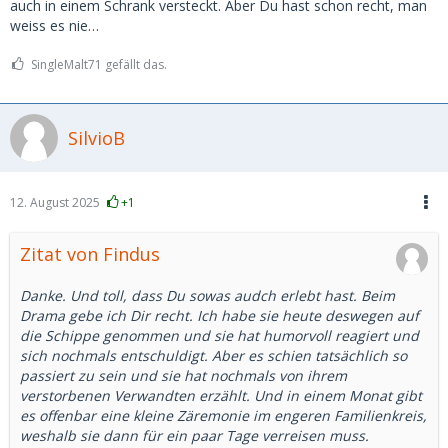
auch in einem Schrank versteckt. Aber Du hast schon recht, man
treffen. Sie meinte, wir könnten es einfach natürlich
weiss es nie…
angehen – ganz ohne finanzielle Unterstützung.
Sie ist 27, ich 52. Und sie hat mir gesagt, dass sie mich
SingleMalt71 gefällt das.
extrem sympathisch findet und sich schon auf unser
nächstes Treffen freut. Wir waren total auf einer
Wellenlänge.
Tja… und ich kann es immer noch nicht ganz fassen. Hat
SilvioB
jemand von euch schon mal etwas Ähnliches erlebt?
12. August 2025
+1
Zitat von Findus
Danke. Und toll, dass Du sowas audch erlebt hast. Beim
Drama gebe ich Dir recht. Ich habe sie heute deswegen auf
die Schippe genommen und sie hat humorvoll reagiert und
sich nochmals entschuldigt. Aber es schien tatsächlich so
passiert zu sein und sie hat nochmals von ihrem
verstorbenen Verwandten erzählt. Und in einem Monat gibt
es offenbar eine kleine Zäremonie im engeren Familienkreis,
weshalb sie dann für ein paar Tage verreisen muss.