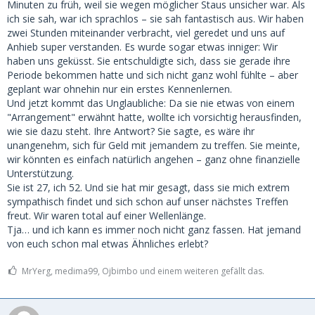
Minuten zu früh, weil sie wegen möglicher Staus unsicher war. Als
ich sie sah, war ich sprachlos – sie sah fantastisch aus. Wir haben
zwei Stunden miteinander verbracht, viel geredet und uns auf
Anhieb super verstanden. Es wurde sogar etwas inniger: Wir
haben uns geküsst. Sie entschuldigte sich, dass sie gerade ihre
Periode bekommen hatte und sich nicht ganz wohl fühlte – aber
geplant war ohnehin nur ein erstes Kennenlernen.
Und jetzt kommt das Unglaubliche: Da sie nie etwas von einem
"Arrangement" erwähnt hatte, wollte ich vorsichtig herausfinden,
wie sie dazu steht. Ihre Antwort? Sie sagte, es wäre ihr
unangenehm, sich für Geld mit jemandem zu treffen. Sie meinte,
wir könnten es einfach natürlich angehen – ganz ohne finanzielle
Unterstützung.
Sie ist 27, ich 52. Und sie hat mir gesagt, dass sie mich extrem
sympathisch findet und sich schon auf unser nächstes Treffen
freut. Wir waren total auf einer Wellenlänge.
Tja… und ich kann es immer noch nicht ganz fassen. Hat jemand
von euch schon mal etwas Ähnliches erlebt?
MrYerg, medima99, Ojbimbo und einem weiteren gefällt das.