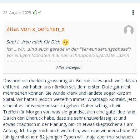
23. August 2025
+1
Zitat von x_oefchen_x
Supi !...freu mich für Dich
Ich ...wir...sind auch gerade in der "Verwunderungsphase":
Vor einigen Monaten mal nen SchnupperSugardate...dann
noch eins weil die Chemie so gut passte....
Jetzt wohnt sie schon 4 Wochen (mit kleinen
Alles anzeigen
Unterbrechungen) bei mir und wir sind gestern grad aus
Kroatien zurück gekommen (ne Woche).
Das hört sich wirklich grossartig an. Bei mir ist es noch weit davon
Verwunderungsphase weil es einfach perfekt passt...fast
entfernt…wir haben uns nämlich seit dem ersten Date gar nicht
schon zu gut. Beide wollen wir eher wirklich
mehr sehen können. Sie wurde krank und landete sogar kurz im
Beziehung....Sugar fliesst also keiner.
Spital. Wir hatten jedoch weiterhin immer Whatsapp Kontakt. Jetzt
scheint es ihr wieder besser zu gehen. Daher schlug ich ein
Ja es kann funzen
Treffen für Morgen vor, was sie grundsätzlich eine gute Idee fand.
Da ich den Eindruck habe, dass sie sehr unzuverlässig ist und
etwas chaotisch in der Planung, bin ich etwas skeptischer als am
Anfang. Ich frage mich auch weiterhin, was eine wunderschöne 27
Jährige mit einem 52 jährigen Typen will…naja aber mal schauen.