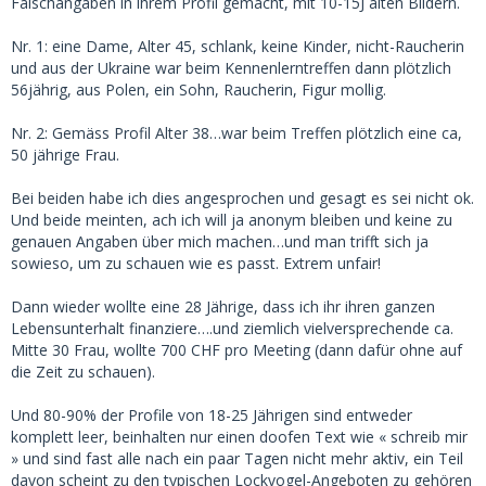
Falschangaben in ihrem Profil gemacht, mit 10-15J alten Bildern.
Nr. 1: eine Dame, Alter 45, schlank, keine Kinder, nicht-Raucherin
und aus der Ukraine war beim Kennenlerntreffen dann plötzlich
56jährig, aus Polen, ein Sohn, Raucherin, Figur mollig.
Nr. 2: Gemäss Profil Alter 38…war beim Treffen plötzlich eine ca,
50 jährige Frau.
Bei beiden habe ich dies angesprochen und gesagt es sei nicht ok.
Und beide meinten, ach ich will ja anonym bleiben und keine zu
genauen Angaben über mich machen…und man trifft sich ja
sowieso, um zu schauen wie es passt. Extrem unfair!
Dann wieder wollte eine 28 Jährige, dass ich ihr ihren ganzen
Lebensunterhalt finanziere….und ziemlich vielversprechende ca.
Mitte 30 Frau, wollte 700 CHF pro Meeting (dann dafür ohne auf
die Zeit zu schauen).
Und 80-90% der Profile von 18-25 Jährigen sind entweder
komplett leer, beinhalten nur einen doofen Text wie « schreib mir
» und sind fast alle nach ein paar Tagen nicht mehr aktiv, ein Teil
davon scheint zu den typischen Lockvogel-Angeboten zu gehören