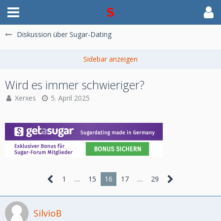
Diskussion über Sugar-Dating
Wird es immer schwieriger?
Xerxes
5. April 2025
1
…
15
16
17
…
29
SilvioB