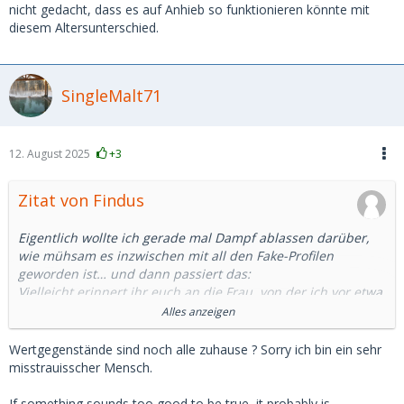
nicht gedacht, dass es auf Anhieb so funktionieren könnte mit
diesem Altersunterschied.
SingleMalt71
12. August 2025
+3
Zitat von Findus
Eigentlich wollte ich gerade mal Dampf ablassen darüber,
wie mühsam es inzwischen mit all den Fake-Profilen
geworden ist… und dann passiert das:
Vielleicht erinnert ihr euch an die Frau, von der ich vor etwa
zwei Wochen erzählt habe – diejenige, die unser erstes Date
Alles anzeigen
abgesagt hat, weil ihre Brieftasche gestohlen wurde. Das
zweite Treffen fiel ebenfalls ins Wasser, da ein Verwandter
Wertgegenstände sind noch alle zuhause ? Sorry ich bin ein sehr
von ihr gestorben war. Und gestern sollte endlich der dritte
misstrauisscher Mensch.
Versuch stattfinden.
Kurz vor dem Treffen schrieb sie mir, dass sie sich etwas
If something sounds too good to be true, it probably is.