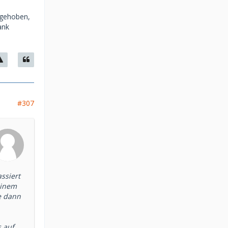
bgehoben,
ank
#307
ssiert
einem
e dann
s auf