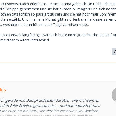
s Du sowas audch erlebt hast. Beim Drama gebe ich Dir recht. Ich hab
die Schippe genommen und sie hat humorvoll reagiert und sich noch
 schien tatsächlich so passiert zu sein und sie hat nochmals von ihre
ten erzählt. Und in einem Monat gibt es offenbar eine kleine Zärem
s, weshalb sie dann für ein paar Tage verreisen muss.
dass es etwas langfristiges wird. Ich hätte nicht gedacht, dass es auf 
 mit diesem Altersunterschied.
dus
e ich gerade mal Dampf ablassen darüber, wie mühsam es
ll den Fake-Profilen geworden ist… und dann passiert das:
rt ihr euch an die Frau, von der ich vor etwa zwei Wochen
ejenige, die unser erstes Date abgesagt hat, weil ihre