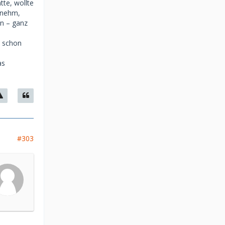
te, wollte
genehm,
en – ganz
h schon
as
#303