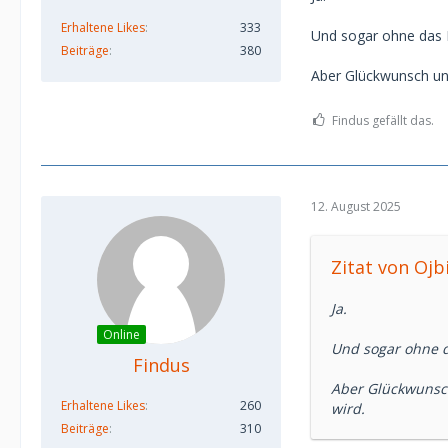
Erhaltene Likes
333
Und sogar ohne das 
Beiträge
380
Aber Glückwunsch und
Findus gefällt das.
12. August 2025
Zitat von Oj
Ja.
Online
Und sogar ohne d
Findus
Aber Glückwunsch
Erhaltene Likes
260
wird.
Beiträge
310