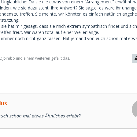
Unglaubliche: Da sie nie etwas von einem "Arrangement" erwähnt hat
finden, wie sie dazu steht. Ihre Antwort? Sie sagte, es wäre ihr unan
mandem zu treffen. Sie meinte, wir könnten es einfach natürlich angeh
rstützung.
nd sie hat mir gesagt, dass sie mich extrem sympathisch findet und sic
effen freut. Wir waren total auf einer Wellenlänge.
s immer noch nicht ganz fassen. Hat jemand von euch schon mal etw
jbimbo und einem weiteren gefällt das.
dus
uch schon mal etwas Ähnliches erlebt?