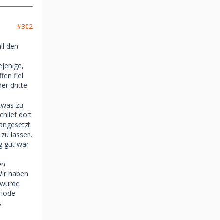
#302
ll den
ejenige,
fen fiel
er dritte
etwas zu
hlief dort
angesetzt.
 zu lassen.
ig gut war
en
Wir haben
s wurde
riode
s