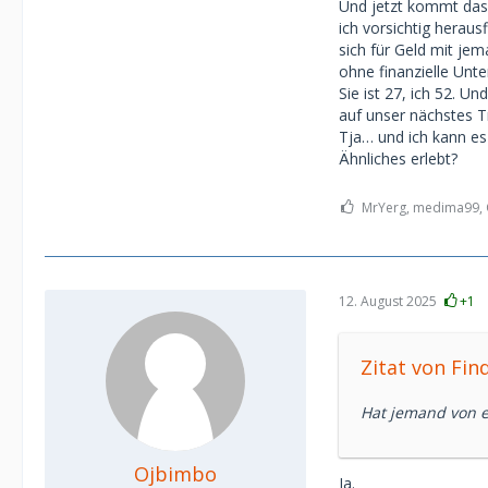
Und jetzt kommt das 
ich vorsichtig heraus
sich für Geld mit je
ohne finanzielle Unte
Sie ist 27, ich 52. U
auf unser nächstes Tr
Tja… und ich kann e
Ähnliches erlebt?
MrYerg, medima99, O
12. August 2025
+1
Zitat von Fin
Hat jemand von e
Ojbimbo
Ja.