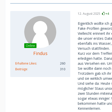
12. August 2025
+4
Eigentlich wollte ic
Fake-Profilen geword
Vielleicht erinnert i
die unser erstes Date
ebenfalls ins Wasser,
Online
Versuch stattfinden.
Findus
Kurz vor dem Treffen 
erledigen hatte. Dan
aus Versehen ein. Um
Erhaltene Likes
260
Sie wollte dann noch
Beiträge
310
Trotzdem gab ich ihr 
und sie wirklich umw
Und siehe da: Heute s
möglicher Staus unsic
zwei Stunden miteina
sogar etwas inniger: 
bekommen hatte und s
Kennenlernen.