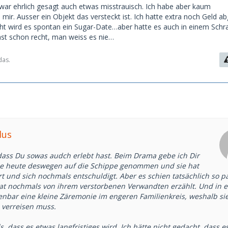
stützung.
h war ehrlich gesagt auch etwas misstrauisch. Ich habe aber kaum
2. Und sie hat mir gesagt, dass sie mich extrem sympathisch
mir. Ausser ein Objekt das versteckt ist. Ich hatte extra noch Geld a
chon auf unser nächstes Treffen freut. Wir waren total auf
eicht wird es spontan ein Sugar-Date…aber hatte es auch in einem Schr
e.
ast schon recht, man weiss es nie…
n es immer noch nicht ganz fassen. Hat jemand von euch
Ähnliches erlebt?
das.
dus
 dass Du sowas audch erlebt hast. Beim Drama gebe ich Dir
sie heute deswegen auf die Schippe genommen und sie hat
t und sich nochmals entschuldigt. Aber es schien tatsächlich so pa
hat nochmals von ihrem verstorbenen Verwandten erzählt. Und in 
fenbar eine kleine Zäremonie im engeren Familienkreis, weshalb si
 verreisen muss.
ls, dass es etwas langfristiges wird. Ich hätte nicht gedacht, dass e