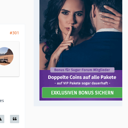
#301
bes