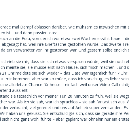
h gerade mal Dampf ablassen darüber, wie mühsam es inzwischen mit a
en ist… und dann passiert das:
hr euch an die Frau, von der ich vor etwa zwei Wochen erzählt habe – di
 abgesagt hat, weil ihre Brieftasche gestohlen wurde. Das zweite Tref
 da ein Verwandter von ihr gestorben war. Und gestern sollte endlich d
schrieb sie mir, dass sie sich etwas verspäten würde, weil sie noch 
ach meinte sie, sie müsse erst nach Hause, sich frisch machen… und sc
 21 Uhr meldete sie sich wieder – das Date war eigentlich für 17 Uhr 
 zu mir kommen, aber war so müde, dass ich vorschlug, es lieber sein
eine allerletzte Chance für heute – einfach weil unser Video-Call richt
erfend aussieht.
tand sie tatsächlich vor meiner Tür. 20 Minuten zu früh, weil sie weg
her war. Als ich sie sah, war ich sprachlos – sie sah fantastisch aus. 
nder verbracht, viel geredet und uns auf Anhieb super verstanden. E
Wir haben uns geküsst. Sie entschuldigte sich, dass sie gerade ihre Pe
ich nicht ganz wohl fühlte – aber geplant war ohnehin nur ein erste