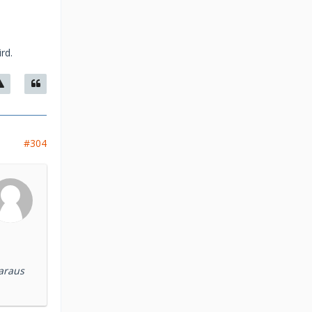
rd.
#304
araus