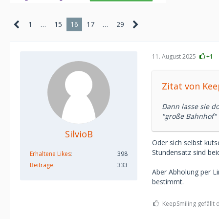
1
…
15
16
17
…
29
11. August 2025
+1
Zitat von Ke
Dann lasse sie d
"große Bahnhof" 
SilvioB
Oder sich selbst kut
Stundensatz sind beid
Erhaltene Likes
398
Beiträge
333
Aber Abholung per Li
bestimmt.
KeepSmiling gefällt 