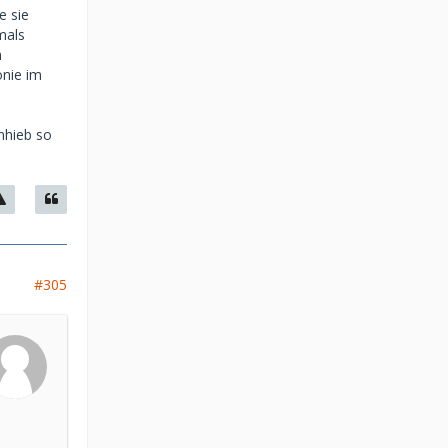
e sie
mals
m
onie im
Anhieb so
#305