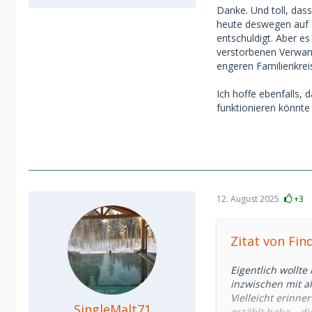
Danke. Und toll, das
heute deswegen auf 
entschuldigt. Aber es
verstorbenen Verwand
engeren Familienkrei
Ich hoffe ebenfalls, 
funktionieren könnte
12. August 2025
+3
Zitat von Fin
Eigentlich wollt
inzwischen mit a
Vielleicht erinne
SingleMalt71
erzählt habe – di