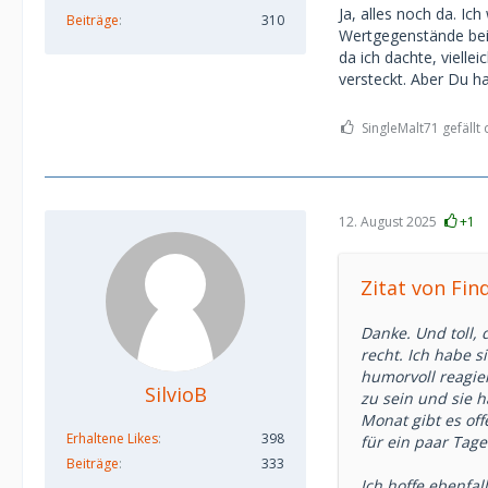
finanzielle Unter
Ja, alles noch da. Ic
Beiträge
310
Sie ist 27, ich 5
Wertgegenstände bei 
findet und sich s
da ich dachte, viell
einer Wellenläng
versteckt. Aber Du h
Tja… und ich kan
schon mal etwas 
SingleMalt71 gefällt 
12. August 2025
+1
Zitat von Fin
Danke. Und toll,
recht. Ich habe 
humorvoll reagier
SilvioB
zu sein und sie 
Monat gibt es of
Erhaltene Likes
398
für ein paar Tage
Beiträge
333
Ich hoffe ebenfal