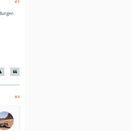
#3
llungen
#4