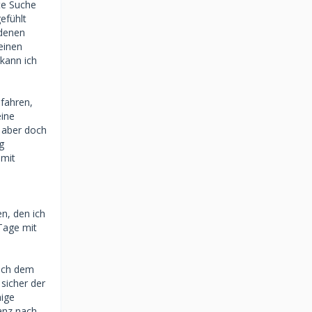
zte Suche
efühlt
 denen
 einen
 kann ich
 fahren,
eine
 aber doch
g
 mit
n, den ich
 Tage mit
nach dem
 sicher der
nige
nanz nach