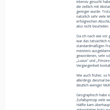
intensiv gesucht habe
die zeitlich mit Abs
geringer wurde. Trot
natürlich sehr viele 
erfolgreichen Abschlu
also nicht beurteilen.
Da ich nach wie vor g
war das tatsächlich 
standardmäßigen Frag
meistens ausgeklamme
gewordenen, sehr sc
„Luxus“ und „Prinzes
Vergangenheit kontak
Wie auch früher, so h
allerdings diesmal b
deutlich weniger Mühe
Geographisch habe i
Zufallsprinzip viele 
Hälfte kam überhaupt 
antworteten trotz au