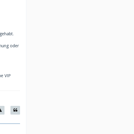
gehabt.
hnung oder
ne VIP