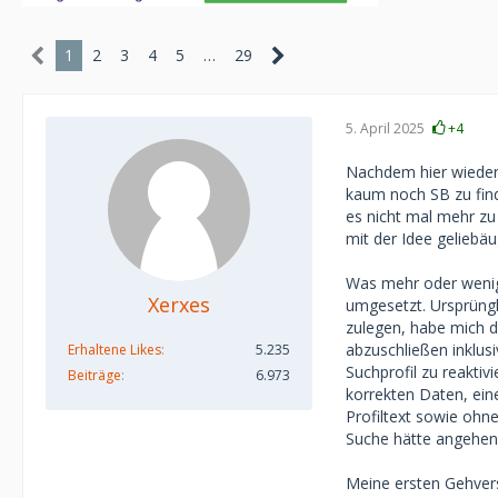
1
2
3
4
5
…
29
5. April 2025
+4
Nachdem hier wiederh
kaum noch SB zu fin
es nicht mal mehr zu
mit der Idee geliebäu
Was mehr oder wenige
Xerxes
umgesetzt. Ursprüngli
zulegen, habe mich d
abzuschließen inklusi
Erhaltene Likes
5.235
Suchprofil zu reaktiv
Beiträge
6.973
korrekten Daten, ein
Profiltext sowie ohne
Suche hätte angehen
Meine ersten Gehver