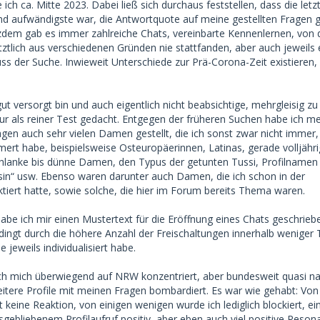
 ich ca. Mitte 2023. Dabei ließ sich durchaus feststellen, dass die let
tand aufwändigste war, die Antwortquote auf meine gestellten Fragen g
zdem gab es immer zahlreiche Chats, vereinbarte Kennenlernen, von
letztlich aus verschiedenen Gründen nie stattfanden, aber auch jeweils
ss der Suche. Inwieweit Unterschiede zur Prä-Corona-Zeit existieren,
ut versorgt bin und auch eigentlich nicht beabsichtige, mehrgleisig zu
nur als reiner Test gedacht. Entgegen der früheren Suchen habe ich m
en auch sehr vielen Damen gestellt, die ich sonst zwar nicht immer,
rt habe, beispielsweise Osteuropäerinnen, Latinas, gerade volljähri
hlanke bis dünne Damen, den Typus der getunten Tussi, Profilnamen
sin“ usw. Ebenso waren darunter auch Damen, die ich schon in der
tiert hatte, sowie solche, die hier im Forum bereits Thema waren.
abe ich mir einen Mustertext für die Eröffnung eines Chats geschriebe
edingt durch die höhere Anzahl der Freischaltungen innerhalb weniger
 jeweils individualisiert habe.
ch mich überwiegend auf NRW konzentriert, aber bundesweit quasi 
weitere Profile mit meinen Fragen bombardiert. Es war wie gehabt: Von
keine Reaktion, von einigen wenigen wurde ich lediglich blockiert, ei
sgebliebenem Profilaufruf positiv, aber eben auch viel positive Reso