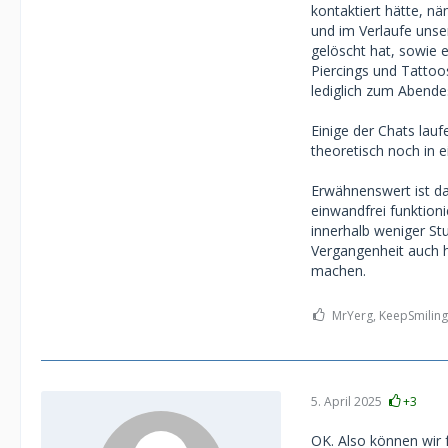
kontaktiert hätte, nä
und im Verlaufe unse
gelöscht hat, sowie 
Piercings und Tattoo
lediglich zum Abend
Einige der Chats la
theoretisch noch in 
Erwähnenswert ist da
einwandfrei funktioni
innerhalb weniger St
Vergangenheit auch h
machen.
MrYerg, KeepSmiling
5. April 2025
+3
OK. Also können wir 