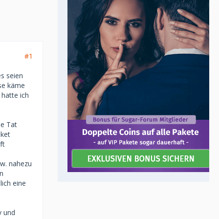
#1
s seien
ise käme
hatte ich
ie Tat
aket
ft
s
zw. nahezu
en
lich eine
v und