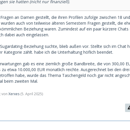
gen sie hatten (nicht nur finanziell).
 Fragen an Damen gestellt, die ihren Profilen zufolge zwischen 18 und
wurden auch von teilweise älteren Semestern Fragen gestellt, die ehe
kömmlichen Beziehung waren. Zumindest auf ein paar kürzere Chats i
ch dabei auch eingelassen.
Sugardating-Beziehung suchte, blieb außen vor. Stellte sich im Chat 
 Kategorie zählt. habe ich die Unterhaltung höflich beendet.
 Erwartungen gab es eine ziemlich große Bandbreite, die von 300,00 E
s zu etwa 10.000,00 EUR monatlich reichte. Ausgerechnet bei den dr
etroffen habe, wurde das Thema Taschengeld noch gar nicht angeschn
mal beim zweiten Mal.
zt von
Xerxes
(
5. April 2025
)