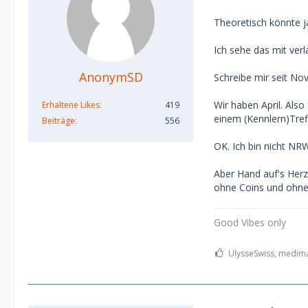
Theoretisch könnte j
Ich sehe das mit verl
AnonymSD
Schreibe mir seit No
Wir haben April. Als
Erhaltene Likes
419
einem (Kennlern)Treff
Beiträge
556
OK. Ich bin nicht NR
Aber Hand auf's Herz
ohne Coins und ohn
Good Vibes only
UlysseSwiss, medima