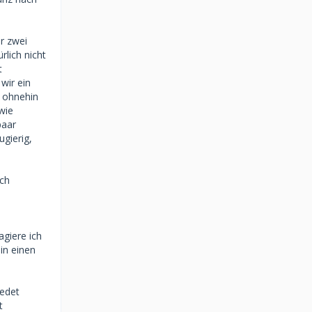
r zwei
rlich nicht
t
 wir ein
h ohnehin
wie
paar
ugierig,
och
agiere ich
in einen
redet
t