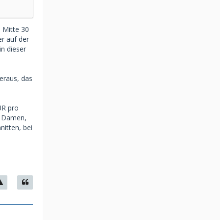
 Mitte 30
r auf der
n dieser
heraus, das
UR pro
ei Damen,
itten, bei