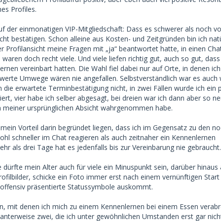
s Profiles.
uf der einmonatigen VIP-Mitgliedschaft: Dass es schwerer als noch vo
nicht bestätigen. Schon alleine aus Kosten- und Zeitgründen bin ich natü
er Profilansicht meine Fragen mit „ja“ beantwortet hatte, in einen Cha
 waren doch recht viele. Und viele liefen richtig gut, auch so gut, dass
rnen vereinbart hatten. Die Wahl fiel dabei nur auf Orte, in denen ic
werte Umwege wären nie angefallen. Selbstverständlich war es auch 
 die erwartete Terminbestätigung nicht, in zwei Fällen wurde ich ein 
ert, vier habe ich selber abgesagt, bei dreien war ich dann aber so ne
en meiner ursprünglichen Absicht wahrgenommen habe.
ein Vorteil darin begründet liegen, dass ich im Gegensatz zu den n
ohl schneller im Chat reagieren als auch zeitnaher ein Kennenlernen
r als drei Tage hat es jedenfalls bis zur Vereinbarung nie gebraucht.
 dürfte mein Alter auch für viele ein Minuspunkt sein, darüber hinaus 
ofilbilder, schicke ein Foto immer erst nach einem vernünftigen Start 
 offensiv präsentierte Statussymbole auskommt.
n, mit denen ich mich zu einem Kennenlernen bei einem Essen verab
santerweise zwei, die ich unter gewöhnlichen Umstanden erst gar nich