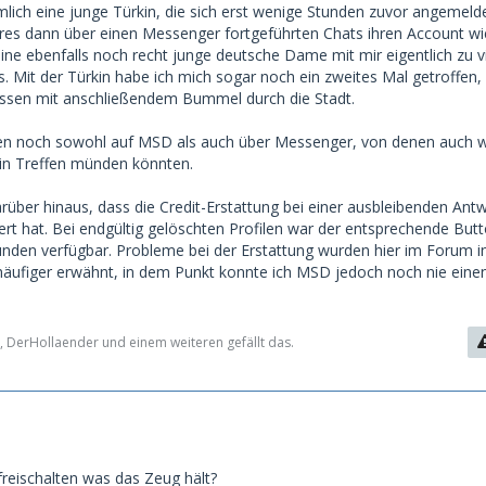
mlich eine junge Türkin, die sich erst wenige Stunden zuvor angemeld
res dann über einen Messenger fortgeführten Chats ihren Account wi
eine ebenfalls noch recht junge deutsche Dame mit mir eigentlich zu v
s. Mit der Türkin habe ich mich sogar noch ein zweites Mal getroffen,
essen mit anschließendem Bummel durch die Stadt.
ufen noch sowohl auf MSD als auch über Messenger, von denen auch 
ein Treffen münden könnten.
rüber hinaus, dass die Credit-Erstattung bei einer ausbleibenden Ant
ert hat. Bei endgültig gelöschten Profilen war der entsprechende But
unden verfügbar. Probleme bei der Erstattung wurden hier im Forum i
äufiger erwähnt, in dem Punkt konnte ich MSD jedoch noch nie eine
, DerHollaender und einem weiteren gefällt das.
freischalten was das Zeug hält?