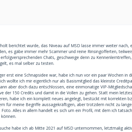
olt berichtet wurde, das Niveau auf MSD lasse immer weiter nach, e
den, es gäbe immer mehr Scammer und reine Rinsingofferten, teilwe
 erfolgversprechenden Chats, geschweige denn zu Kennenlerntreffen, 
gelt, es mal selber zu testen.
r erst eine Schnapsidee war, habe ich nun vor ein paar Wochen in d
ch wollte ich mir eigentlich nur als Basismitglied das kleinste Creditp
ann aber doch dazu entschlossen, eine einmonatige VIP-Mitgliedscha
ve der 150 Credits und damit in die Vollen zu gehen. Statt mein letzte
ieren, habe ich ein komplett neues angelegt, bestückt mit korrekten b
em für meine Begriffe aussagekräftigen, aber trotzdem nicht zu lang
 Foto. Alles in allem handelt es sich um ein Profil, mit dem ich tatsäch
 können.
suche habe ich ab Mitte 2021 auf MSD unternommen, letztmalig akti