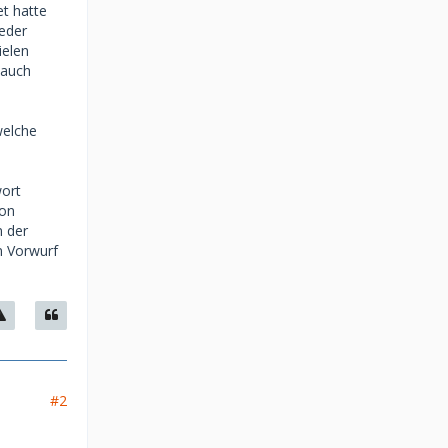
et hatte
eder
ielen
 auch
welche
wort
ton
n der
n Vorwurf
#2