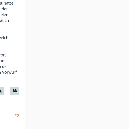
et hatte
eder
ielen
 auch
welche
wort
ton
n der
n Vorwurf
#2