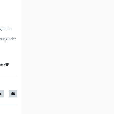
gehabt.
hnung oder
ne VIP