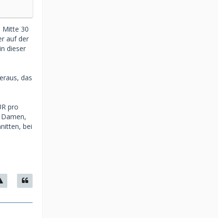
 Mitte 30
r auf der
n dieser
heraus, das
UR pro
ei Damen,
itten, bei