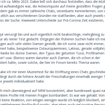
 ich ca. Mitte 2023. Dabei ließ sich durchaus feststellen, dass die let
tand aufwändigste war, die Antwortquote auf meine gestellten Fragen g
zdem gab es immer zahlreiche Chats, vereinbarte Kennenlernen, von
letztlich aus verschiedenen Gründen nie stattfanden, aber auch jeweils
ss der Suche. Inwieweit Unterschiede zur Prä-Corona-Zeit existieren,
ut versorgt bin und auch eigentlich nicht beabsichtige, mehrgleisig zu
nur als reiner Test gedacht. Entgegen der früheren Suchen habe ich m
en auch sehr vielen Damen gestellt, die ich sonst zwar nicht immer,
rt habe, beispielsweise Osteuropäerinnen, Latinas, gerade volljähri
hlanke bis dünne Damen, den Typus der getunten Tussi, Profilnamen
sin“ usw. Ebenso waren darunter auch Damen, die ich schon in der
tiert hatte, sowie solche, die hier im Forum bereits Thema waren.
abe ich mir einen Mustertext für die Eröffnung eines Chats geschriebe
edingt durch die höhere Anzahl der Freischaltungen innerhalb weniger
 jeweils individualisiert habe.
ch mich überwiegend auf NRW konzentriert, aber bundesweit quasi 
weitere Profile mit meinen Fragen bombardiert. Es war wie gehabt: Von
keine Reaktion, von einigen wenigen wurde ich lediglich blockiert, ei
sgebliebenem Profilaufruf positiv, aber eben auch viel positive Reso