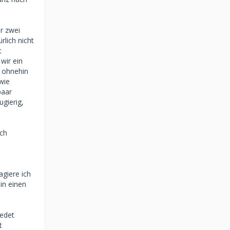
r zwei
rlich nicht
t
 wir ein
h ohnehin
wie
paar
ugierig,
och
agiere ich
in einen
redet
t