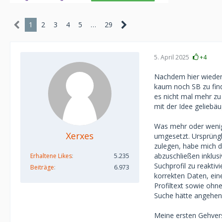
1
2
3
4
5
…
29
5. April 2025
+4
Nachdem hier wiederh
kaum noch SB zu fin
es nicht mal mehr zu
mit der Idee geliebäu
Was mehr oder wenige
Xerxes
umgesetzt. Ursprüngli
zulegen, habe mich d
abzuschließen inklusi
Erhaltene Likes
5.235
Suchprofil zu reaktiv
Beiträge
6.973
korrekten Daten, ein
Profiltext sowie ohne
Suche hätte angehen
Meine ersten Gehver