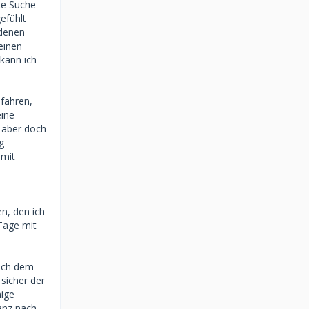
zte Suche
efühlt
 denen
 einen
 kann ich
 fahren,
eine
 aber doch
g
 mit
n, den ich
 Tage mit
nach dem
 sicher der
nige
nanz nach