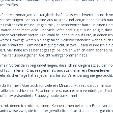
s Profiles.
uf der einmonatigen VIP-Mitgliedschaft: Dass es schwerer als noch vo
nicht bestätigen. Schon alleine aus Kosten- und Zeitgründen bin ich natü
er Profilansicht meine Fragen mit „ja“ beantwortet hatte, in einen Cha
 waren doch recht viele. Und viele liefen richtig gut, auch so gut, dass
rnen vereinbart hatten. Die Wahl fiel dabei nur auf Orte, in denen ic
werte Umwege wären nie angefallen. Selbstverständlich war es auch 
 die erwartete Terminbestätigung nicht, in zwei Fällen wurde ich ein 
ert, vier habe ich selber abgesagt, bei dreien war ich dann aber so ne
en meiner ursprünglichen Absicht wahrgenommen habe.
ein Vorteil darin begründet liegen, dass ich im Gegensatz zu den n
ohl schneller im Chat reagieren als auch zeitnaher ein Kennenlernen
r als drei Tage hat es jedenfalls bis zur Vereinbarung nie gebraucht.
 dürfte mein Alter auch für viele ein Minuspunkt sein, darüber hinaus 
ofilbilder, schicke ein Foto immer erst nach einem vernünftigen Start 
 offensiv präsentierte Statussymbole auskommt.
n, mit denen ich mich zu einem Kennenlernen bei einem Essen verab
santerweise zwei, die ich unter gewöhnlichen Umstanden erst gar nich