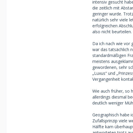
intensiv gesucht habe
die zeitlich mit Abs
geringer wurde. Trot
natürlich sehr viele 
erfolgreichen Abschlu
also nicht beurteilen.
Da ich nach wie vor g
war das tatsächlich 
standardmäßigen Frag
meistens ausgeklamme
gewordenen, sehr sc
„Luxus“ und „Prinzes
Vergangenheit kontak
Wie auch früher, so h
allerdings diesmal b
deutlich weniger Mühe
Geographisch habe i
Zufallsprinzip viele 
Hälfte kam überhaupt 
antworteten trotz au