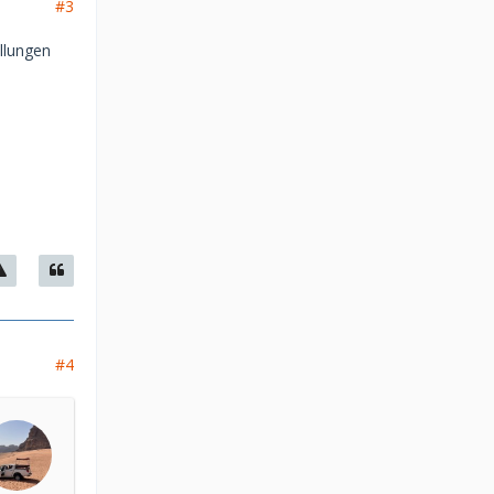
#3
llungen
#4