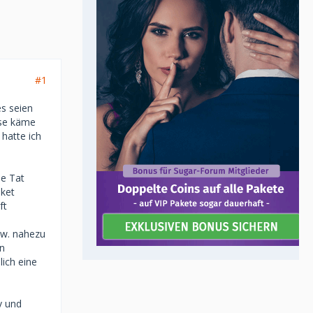
#1
s seien
ise käme
hatte ich
ie Tat
aket
ft
s
zw. nahezu
en
lich eine
v und