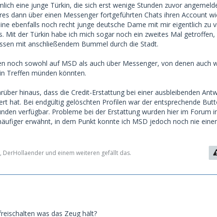
mlich eine junge Türkin, die sich erst wenige Stunden zuvor angemeld
res dann über einen Messenger fortgeführten Chats ihren Account wi
eine ebenfalls noch recht junge deutsche Dame mit mir eigentlich zu v
s. Mit der Türkin habe ich mich sogar noch ein zweites Mal getroffen,
essen mit anschließendem Bummel durch die Stadt.
ufen noch sowohl auf MSD als auch über Messenger, von denen auch 
ein Treffen münden könnten.
rüber hinaus, dass die Credit-Erstattung bei einer ausbleibenden Ant
ert hat. Bei endgültig gelöschten Profilen war der entsprechende But
unden verfügbar. Probleme bei der Erstattung wurden hier im Forum i
äufiger erwähnt, in dem Punkt konnte ich MSD jedoch noch nie eine
, DerHollaender und einem weiteren gefällt das.
freischalten was das Zeug hält?