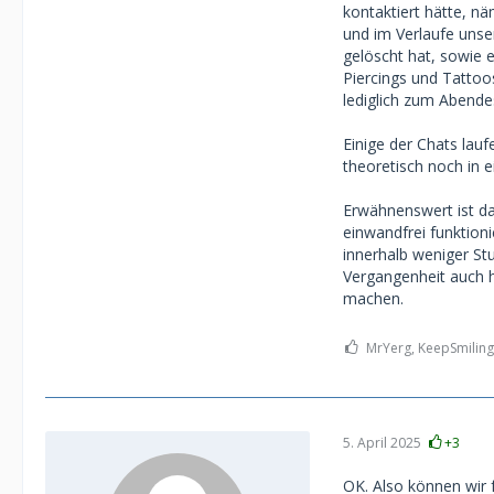
kontaktiert hätte, nä
und im Verlaufe unse
gelöscht hat, sowie 
Piercings und Tattoo
lediglich zum Abend
Einige der Chats la
theoretisch noch in 
Erwähnenswert ist da
einwandfrei funktioni
innerhalb weniger St
Vergangenheit auch h
machen.
MrYerg, KeepSmiling
5. April 2025
+3
OK. Also können wir 