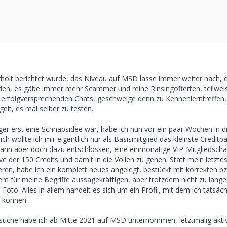
olt berichtet wurde, das Niveau auf MSD lasse immer weiter nach, e
den, es gäbe immer mehr Scammer und reine Rinsingofferten, teilwe
 erfolgversprechenden Chats, geschweige denn zu Kennenlerntreffen, 
gelt, es mal selber zu testen.
r erst eine Schnapsidee war, habe ich nun vor ein paar Wochen in d
ch wollte ich mir eigentlich nur als Basismitglied das kleinste Creditp
ann aber doch dazu entschlossen, eine einmonatige VIP-Mitgliedscha
ve der 150 Credits und damit in die Vollen zu gehen. Statt mein letzte
ieren, habe ich ein komplett neues angelegt, bestückt mit korrekten b
em für meine Begriffe aussagekräftigen, aber trotzdem nicht zu lang
 Foto. Alles in allem handelt es sich um ein Profil, mit dem ich tatsäch
 können.
suche habe ich ab Mitte 2021 auf MSD unternommen, letztmalig akti