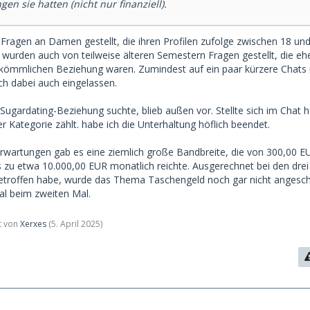
gen sie hatten (nicht nur finanziell).
 Fragen an Damen gestellt, die ihren Profilen zufolge zwischen 18 und
wurden auch von teilweise älteren Semestern Fragen gestellt, die ehe
kömmlichen Beziehung waren. Zumindest auf ein paar kürzere Chats i
ch dabei auch eingelassen.
Sugardating-Beziehung suchte, blieb außen vor. Stellte sich im Chat 
 Kategorie zählt. habe ich die Unterhaltung höflich beendet.
 Erwartungen gab es eine ziemlich große Bandbreite, die von 300,00 E
s zu etwa 10.000,00 EUR monatlich reichte. Ausgerechnet bei den dr
etroffen habe, wurde das Thema Taschengeld noch gar nicht angeschn
mal beim zweiten Mal.
zt von
Xerxes
(
5. April 2025
)