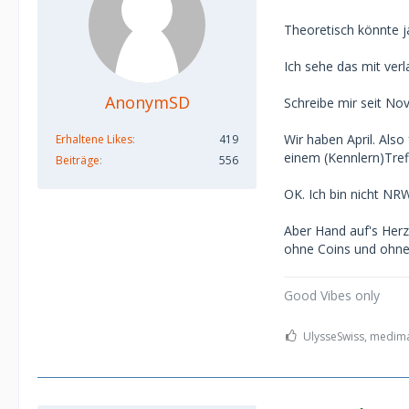
Theoretisch könnte j
Ich sehe das mit verl
AnonymSD
Schreibe mir seit No
Wir haben April. Als
Erhaltene Likes
419
einem (Kennlern)Treff
Beiträge
556
OK. Ich bin nicht NR
Aber Hand auf's Herz
ohne Coins und ohn
Good Vibes only
UlysseSwiss, medima