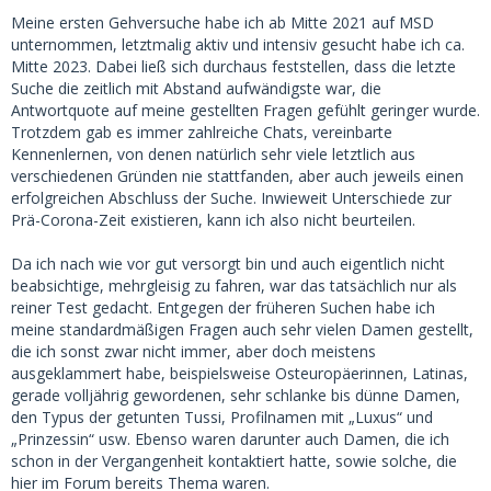
Meine ersten Gehversuche habe ich ab Mitte 2021 auf MSD
unternommen, letztmalig aktiv und intensiv gesucht habe ich ca.
Mitte 2023. Dabei ließ sich durchaus feststellen, dass die letzte
Suche die zeitlich mit Abstand aufwändigste war, die
Antwortquote auf meine gestellten Fragen gefühlt geringer wurde.
Trotzdem gab es immer zahlreiche Chats, vereinbarte
Kennenlernen, von denen natürlich sehr viele letztlich aus
verschiedenen Gründen nie stattfanden, aber auch jeweils einen
erfolgreichen Abschluss der Suche. Inwieweit Unterschiede zur
Prä-Corona-Zeit existieren, kann ich also nicht beurteilen.
Da ich nach wie vor gut versorgt bin und auch eigentlich nicht
beabsichtige, mehrgleisig zu fahren, war das tatsächlich nur als
reiner Test gedacht. Entgegen der früheren Suchen habe ich
meine standardmäßigen Fragen auch sehr vielen Damen gestellt,
die ich sonst zwar nicht immer, aber doch meistens
ausgeklammert habe, beispielsweise Osteuropäerinnen, Latinas,
gerade volljährig gewordenen, sehr schlanke bis dünne Damen,
den Typus der getunten Tussi, Profilnamen mit „Luxus“ und
„Prinzessin“ usw. Ebenso waren darunter auch Damen, die ich
schon in der Vergangenheit kontaktiert hatte, sowie solche, die
hier im Forum bereits Thema waren.