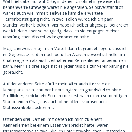
Wahl fiel dabei nur auf Orte, in denen ich ohnehin gewesen bin;
nennenwerte Umwege wären nie angefallen. Selbstverständlich
war es auch wie immer: Teilweise kam die erwartete
Terminbestätigung nicht, in zwei Fällen wurde ich ein paar
Stunden vorher blockiert, vier habe ich selber abgesagt, bei dreien
war ich dann aber so neugierig, dass ich sie entgegen meiner
ursprünglichen Absicht wahrgenommen habe.
Möglicherweise mag mein Vorteil darin begründet liegen, dass ich
im Gegensatz zu den noch beruflich Aktiven sowohl schneller im
Chat reagieren als auch zeitnaher ein Kennenlernen anberaumen
kann. Mehr als drei Tage hat es jedenfalls bis zur Vereinbarung nie
gebraucht.
Auf der anderen Seite dürfte mein Alter auch für viele ein
Minuspunkt sein, darüber hinaus agiere ich grundsätzlich ohne
Profilbilder, schicke ein Foto immer erst nach einem vernünftigen
Start in einen Chat, das auch ohne offensiv präsentierte
Statussymbole auskommt.
Unter den drei Damen, mit denen ich mich zu einem
Kennenlernen bei einem Essen verabredet hatte, waren
interessanterweise zwei, die ich unter gewöhnlichen Umstanden