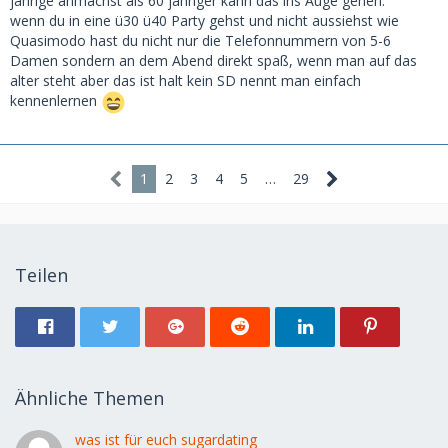
jährige anmachst als 60 jähriger kann das ins Auge gehen.
führen, sich am Handy die Finger krumm tippen…
wenn du in eine ü30 ü40 Party gehst und nicht aussiehst wie
Quasimodo hast du nicht nur die Telefonnummern von 5-6
Ist das wirklich ein Fortschritt?
Damen sondern an dem Abend direkt spaß, wenn man auf das
alter steht aber das ist halt kein SD nennt man einfach
kennenlernen
1
2
3
4
5
…
29
Teilen
Ähnliche Themen
was ist für euch sugardating