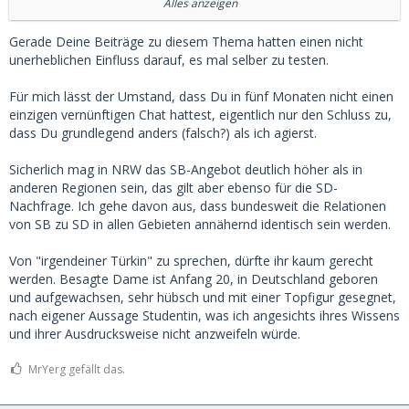
Ich sehe das mit verlaub völlig anders.
Alles anzeigen
Schreibe mir seit November die Finger wund und habe noch
Gerade Deine Beiträge zu diesem Thema hatten einen nicht
nicht einen vernünftigen Chat gehabt.
unerheblichen Einfluss darauf, es mal selber zu testen.
Wir haben April. Also fünf Monate ohne einen einzigen
Für mich lässt der Umstand, dass Du in fünf Monaten nicht einen
vernünftigen Chat. Von einer Anbahnung oder einem
einzigen vernünftigen Chat hattest, eigentlich nur den Schluss zu,
(Kennlern)Treffen ist da noch nicht mal die Rede.
dass Du grundlegend anders (falsch?) als ich agierst.
OK. Ich bin nicht NRW.
Sicherlich mag in NRW das SB-Angebot deutlich höher als in
anderen Regionen sein, das gilt aber ebenso für die SD-
Aber Hand auf's Herz, mit irgendeiner Türkin kann ich auch
Nachfrage. Ich gehe davon aus, dass bundesweit die Relationen
einfach so spazieren gehen ohne VIP ohne Coins und ohne
von SB zu SD in allen Gebieten annähernd identisch sein werden.
MSD.
Von "irgendeiner Türkin" zu sprechen, dürfte ihr kaum gerecht
werden. Besagte Dame ist Anfang 20, in Deutschland geboren
und aufgewachsen, sehr hübsch und mit einer Topfigur gesegnet,
nach eigener Aussage Studentin, was ich angesichts ihres Wissens
und ihrer Ausdrucksweise nicht anzweifeln würde.
MrYerg gefällt das.