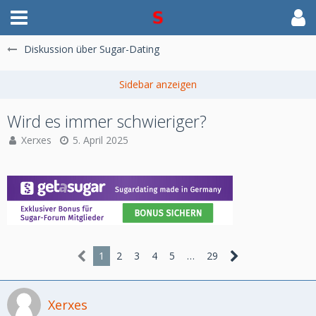
Diskussion über Sugar-Dating
Wird es immer schwieriger?
Xerxes
5. April 2025
1
2
3
4
5
…
29
Xerxes