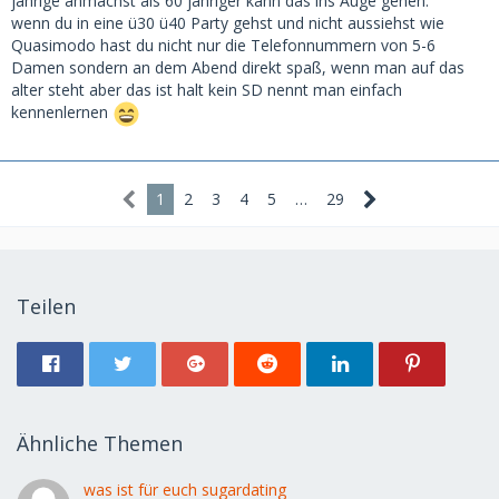
jährige anmachst als 60 jähriger kann das ins Auge gehen.
führen, sich am Handy die Finger krumm tippen…
wenn du in eine ü30 ü40 Party gehst und nicht aussiehst wie
Quasimodo hast du nicht nur die Telefonnummern von 5-6
Ist das wirklich ein Fortschritt?
Damen sondern an dem Abend direkt spaß, wenn man auf das
alter steht aber das ist halt kein SD nennt man einfach
kennenlernen
1
2
3
4
5
…
29
Teilen
Ähnliche Themen
was ist für euch sugardating