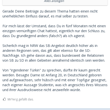
Ich sehe das mit verlaub völlig anders.
Alles anzeigen
Schreibe mir seit November die Finger wund und habe noch
Gerade Deine Beiträge zu diesem Thema hatten einen nicht
nicht einen vernünftigen Chat gehabt.
unerheblichen Einfluss darauf, es mal selber zu testen.
Wir haben April. Also fünf Monate ohne einen einzigen
Für mich lässt der Umstand, dass Du in fünf Monaten nicht einen
vernünftigen Chat. Von einer Anbahnung oder einem
einzigen vernünftigen Chat hattest, eigentlich nur den Schluss zu,
(Kennlern)Treffen ist da noch nicht mal die Rede.
dass Du grundlegend anders (falsch?) als ich agierst.
OK. Ich bin nicht NRW.
Sicherlich mag in NRW das SB-Angebot deutlich höher als in
anderen Regionen sein, das gilt aber ebenso für die SD-
Aber Hand auf's Herz, mit irgendeiner Türkin kann ich auch
Nachfrage. Ich gehe davon aus, dass bundesweit die Relationen
einfach so spazieren gehen ohne VIP ohne Coins und ohne
von SB zu SD in allen Gebieten annähernd identisch sein werden.
MSD.
Von "irgendeiner Türkin" zu sprechen, dürfte ihr kaum gerecht
werden. Besagte Dame ist Anfang 20, in Deutschland geboren
und aufgewachsen, sehr hübsch und mit einer Topfigur gesegnet,
nach eigener Aussage Studentin, was ich angesichts ihres Wissens
und ihrer Ausdrucksweise nicht anzweifeln würde.
MrYerg gefällt das.