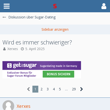
Diskussion über Sugar-Dating
Wird es immer schwieriger?
Xerxes
5. April 2025
1
2
3
4
5
…
29
Xerxes