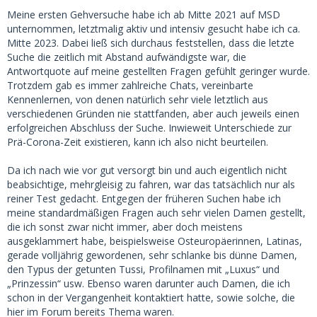
Meine ersten Gehversuche habe ich ab Mitte 2021 auf MSD
unternommen, letztmalig aktiv und intensiv gesucht habe ich ca.
Mitte 2023. Dabei ließ sich durchaus feststellen, dass die letzte
Suche die zeitlich mit Abstand aufwändigste war, die
Antwortquote auf meine gestellten Fragen gefühlt geringer wurde.
Trotzdem gab es immer zahlreiche Chats, vereinbarte
Kennenlernen, von denen natürlich sehr viele letztlich aus
verschiedenen Gründen nie stattfanden, aber auch jeweils einen
erfolgreichen Abschluss der Suche. Inwieweit Unterschiede zur
Prä-Corona-Zeit existieren, kann ich also nicht beurteilen.
Da ich nach wie vor gut versorgt bin und auch eigentlich nicht
beabsichtige, mehrgleisig zu fahren, war das tatsächlich nur als
reiner Test gedacht. Entgegen der früheren Suchen habe ich
meine standardmäßigen Fragen auch sehr vielen Damen gestellt,
die ich sonst zwar nicht immer, aber doch meistens
ausgeklammert habe, beispielsweise Osteuropäerinnen, Latinas,
gerade volljährig gewordenen, sehr schlanke bis dünne Damen,
den Typus der getunten Tussi, Profilnamen mit „Luxus“ und
„Prinzessin“ usw. Ebenso waren darunter auch Damen, die ich
schon in der Vergangenheit kontaktiert hatte, sowie solche, die
hier im Forum bereits Thema waren.