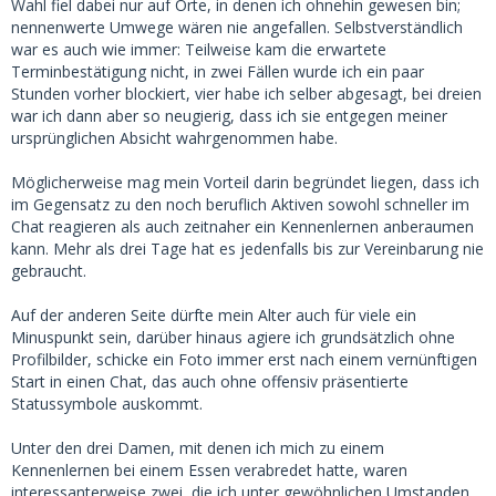
Wahl fiel dabei nur auf Orte, in denen ich ohnehin gewesen bin;
nennenwerte Umwege wären nie angefallen. Selbstverständlich
war es auch wie immer: Teilweise kam die erwartete
Terminbestätigung nicht, in zwei Fällen wurde ich ein paar
Stunden vorher blockiert, vier habe ich selber abgesagt, bei dreien
war ich dann aber so neugierig, dass ich sie entgegen meiner
ursprünglichen Absicht wahrgenommen habe.
Möglicherweise mag mein Vorteil darin begründet liegen, dass ich
im Gegensatz zu den noch beruflich Aktiven sowohl schneller im
Chat reagieren als auch zeitnaher ein Kennenlernen anberaumen
kann. Mehr als drei Tage hat es jedenfalls bis zur Vereinbarung nie
gebraucht.
Auf der anderen Seite dürfte mein Alter auch für viele ein
Minuspunkt sein, darüber hinaus agiere ich grundsätzlich ohne
Profilbilder, schicke ein Foto immer erst nach einem vernünftigen
Start in einen Chat, das auch ohne offensiv präsentierte
Statussymbole auskommt.
Unter den drei Damen, mit denen ich mich zu einem
Kennenlernen bei einem Essen verabredet hatte, waren
interessanterweise zwei, die ich unter gewöhnlichen Umstanden