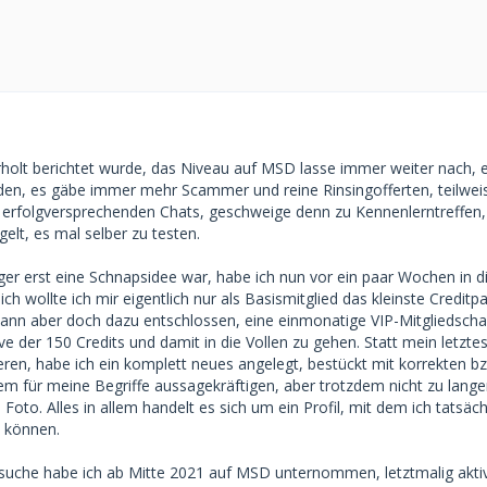
olt berichtet wurde, das Niveau auf MSD lasse immer weiter nach, e
den, es gäbe immer mehr Scammer und reine Rinsingofferten, teilwe
 erfolgversprechenden Chats, geschweige denn zu Kennenlerntreffen, 
gelt, es mal selber zu testen.
r erst eine Schnapsidee war, habe ich nun vor ein paar Wochen in d
ch wollte ich mir eigentlich nur als Basismitglied das kleinste Creditp
ann aber doch dazu entschlossen, eine einmonatige VIP-Mitgliedscha
ve der 150 Credits und damit in die Vollen zu gehen. Statt mein letzte
ieren, habe ich ein komplett neues angelegt, bestückt mit korrekten b
em für meine Begriffe aussagekräftigen, aber trotzdem nicht zu lang
 Foto. Alles in allem handelt es sich um ein Profil, mit dem ich tatsäch
 können.
suche habe ich ab Mitte 2021 auf MSD unternommen, letztmalig akti