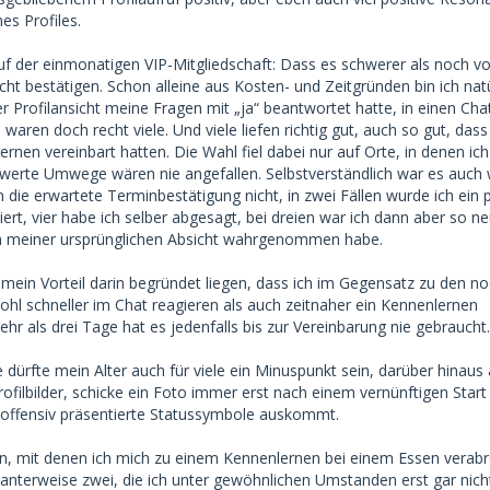
s Profiles.
uf der einmonatigen VIP-Mitgliedschaft: Dass es schwerer als noch vo
nicht bestätigen. Schon alleine aus Kosten- und Zeitgründen bin ich natü
er Profilansicht meine Fragen mit „ja“ beantwortet hatte, in einen Cha
 waren doch recht viele. Und viele liefen richtig gut, auch so gut, dass
rnen vereinbart hatten. Die Wahl fiel dabei nur auf Orte, in denen ic
werte Umwege wären nie angefallen. Selbstverständlich war es auch 
 die erwartete Terminbestätigung nicht, in zwei Fällen wurde ich ein 
ert, vier habe ich selber abgesagt, bei dreien war ich dann aber so ne
en meiner ursprünglichen Absicht wahrgenommen habe.
ein Vorteil darin begründet liegen, dass ich im Gegensatz zu den n
ohl schneller im Chat reagieren als auch zeitnaher ein Kennenlernen
r als drei Tage hat es jedenfalls bis zur Vereinbarung nie gebraucht.
 dürfte mein Alter auch für viele ein Minuspunkt sein, darüber hinaus 
ofilbilder, schicke ein Foto immer erst nach einem vernünftigen Start 
 offensiv präsentierte Statussymbole auskommt.
n, mit denen ich mich zu einem Kennenlernen bei einem Essen verab
santerweise zwei, die ich unter gewöhnlichen Umstanden erst gar nich