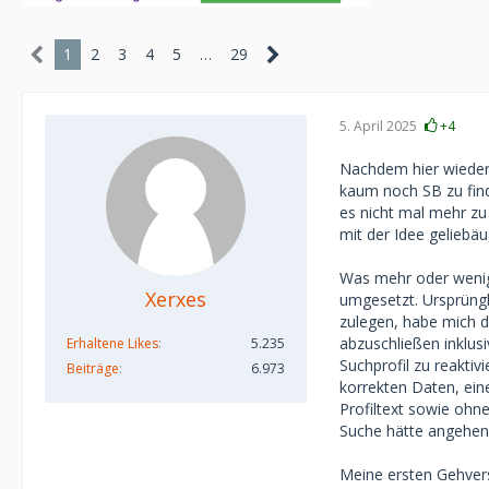
1
2
3
4
5
…
29
5. April 2025
+4
Nachdem hier wiederh
kaum noch SB zu fin
es nicht mal mehr zu
mit der Idee geliebäu
Was mehr oder wenige
Xerxes
umgesetzt. Ursprüngli
zulegen, habe mich d
abzuschließen inklusi
Erhaltene Likes
5.235
Suchprofil zu reaktiv
Beiträge
6.973
korrekten Daten, ein
Profiltext sowie ohne
Suche hätte angehen
Meine ersten Gehver