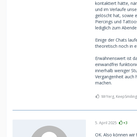
kontaktiert hätte, nä
und im Verlaufe unse
gelöscht hat, sowie 
Piercings und Tattoo
lediglich zum Abend
Einige der Chats la
theoretisch noch in 
Erwähnenswert ist da
einwandfrei funktioni
innerhalb weniger St
Vergangenheit auch h
machen.
MrYerg, KeepSmiling
5. April 2025
+3
OK. Also können wir 