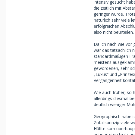
intensiv gesucht habe
die zeitlich mit Abs
geringer wurde. Trot
natürlich sehr viele 
erfolgreichen Abschlu
also nicht beurteilen.
Da ich nach wie vor g
war das tatsächlich 
standardmäßigen Frag
meistens ausgeklamme
gewordenen, sehr sc
„Luxus“ und „Prinzes
Vergangenheit kontak
Wie auch früher, so h
allerdings diesmal b
deutlich weniger Mühe
Geographisch habe i
Zufallsprinzip viele 
Hälfte kam überhaupt 
antworteten trotz au