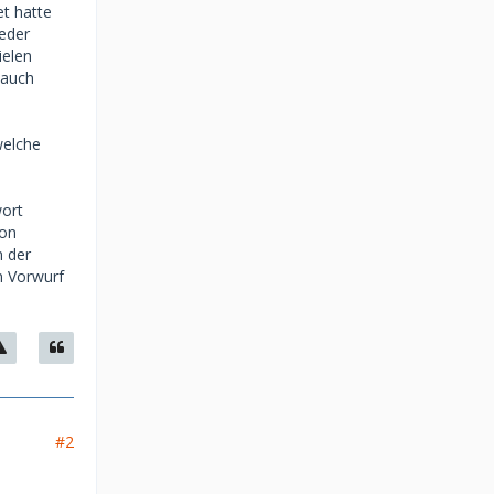
et hatte
eder
ielen
 auch
welche
wort
ton
n der
n Vorwurf
#2