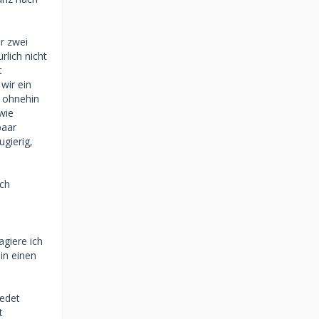
r zwei
rlich nicht
t
 wir ein
h ohnehin
wie
paar
ugierig,
och
agiere ich
in einen
redet
t