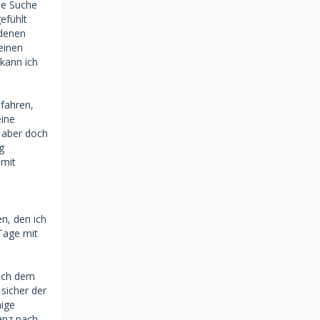
zte Suche
efühlt
 denen
 einen
 kann ich
 fahren,
eine
 aber doch
g
 mit
n, den ich
 Tage mit
nach dem
 sicher der
nige
nanz nach