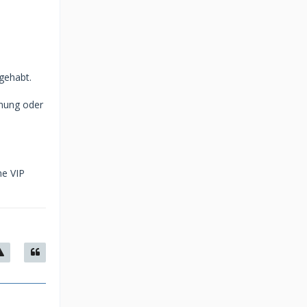
gehabt.
hnung oder
ne VIP