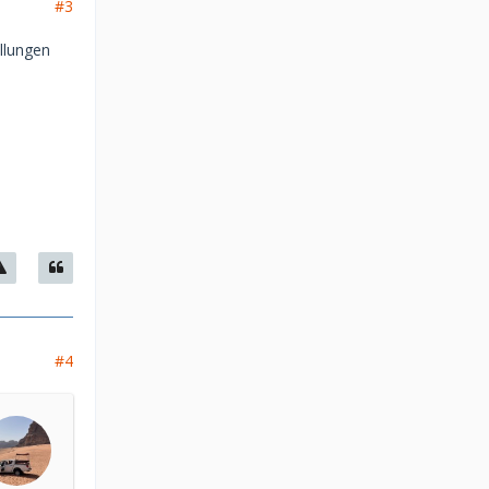
#3
llungen
#4