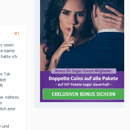
#1
s seien
ise käme
hatte ich
ie Tat
aket
ft
s
zw. nahezu
en
lich eine
v und