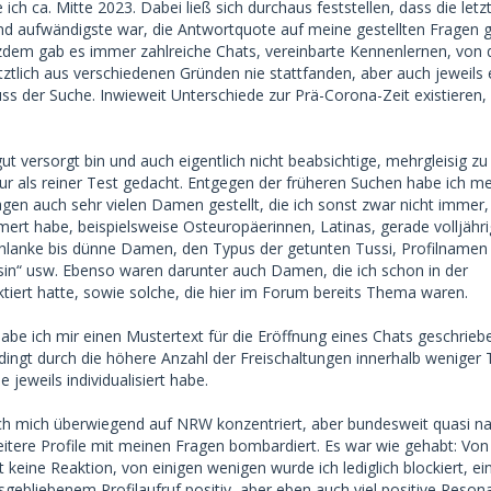
 ich ca. Mitte 2023. Dabei ließ sich durchaus feststellen, dass die let
tand aufwändigste war, die Antwortquote auf meine gestellten Fragen g
zdem gab es immer zahlreiche Chats, vereinbarte Kennenlernen, von
letztlich aus verschiedenen Gründen nie stattfanden, aber auch jeweils
ss der Suche. Inwieweit Unterschiede zur Prä-Corona-Zeit existieren,
ut versorgt bin und auch eigentlich nicht beabsichtige, mehrgleisig zu
nur als reiner Test gedacht. Entgegen der früheren Suchen habe ich m
en auch sehr vielen Damen gestellt, die ich sonst zwar nicht immer,
rt habe, beispielsweise Osteuropäerinnen, Latinas, gerade volljähri
hlanke bis dünne Damen, den Typus der getunten Tussi, Profilnamen
sin“ usw. Ebenso waren darunter auch Damen, die ich schon in der
tiert hatte, sowie solche, die hier im Forum bereits Thema waren.
abe ich mir einen Mustertext für die Eröffnung eines Chats geschriebe
edingt durch die höhere Anzahl der Freischaltungen innerhalb weniger
 jeweils individualisiert habe.
ch mich überwiegend auf NRW konzentriert, aber bundesweit quasi 
weitere Profile mit meinen Fragen bombardiert. Es war wie gehabt: Von
keine Reaktion, von einigen wenigen wurde ich lediglich blockiert, ei
sgebliebenem Profilaufruf positiv, aber eben auch viel positive Reso