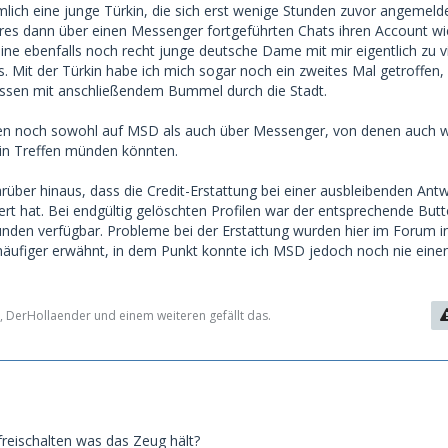
mlich eine junge Türkin, die sich erst wenige Stunden zuvor angemeld
res dann über einen Messenger fortgeführten Chats ihren Account wi
eine ebenfalls noch recht junge deutsche Dame mit mir eigentlich zu v
s. Mit der Türkin habe ich mich sogar noch ein zweites Mal getroffen,
essen mit anschließendem Bummel durch die Stadt.
ufen noch sowohl auf MSD als auch über Messenger, von denen auch 
ein Treffen münden könnten.
rüber hinaus, dass die Credit-Erstattung bei einer ausbleibenden Ant
ert hat. Bei endgültig gelöschten Profilen war der entsprechende But
unden verfügbar. Probleme bei der Erstattung wurden hier im Forum i
äufiger erwähnt, in dem Punkt konnte ich MSD jedoch noch nie eine
, DerHollaender und einem weiteren gefällt das.
freischalten was das Zeug hält?