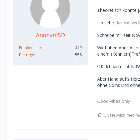
Theoretisch könnte j
Ich sehe das mit verl
AnonymSD
Schreibe mir seit No
Wir haben April. Als
Erhaltene Likes
419
einem (Kennlern)Treff
Beiträge
556
OK. Ich bin nicht NR
Aber Hand auf's Herz
ohne Coins und ohn
Good Vibes only
UlysseSwiss, medima