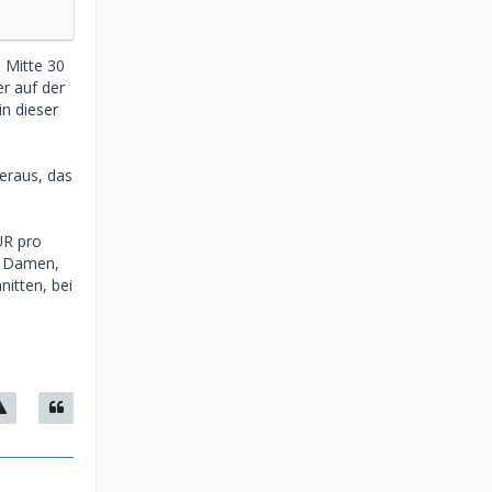
 Mitte 30
r auf der
n dieser
heraus, das
UR pro
ei Damen,
itten, bei