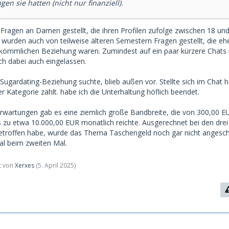
gen sie hatten (nicht nur finanziell).
 Fragen an Damen gestellt, die ihren Profilen zufolge zwischen 18 und
wurden auch von teilweise älteren Semestern Fragen gestellt, die ehe
kömmlichen Beziehung waren. Zumindest auf ein paar kürzere Chats i
ch dabei auch eingelassen.
Sugardating-Beziehung suchte, blieb außen vor. Stellte sich im Chat 
 Kategorie zählt. habe ich die Unterhaltung höflich beendet.
 Erwartungen gab es eine ziemlich große Bandbreite, die von 300,00 E
s zu etwa 10.000,00 EUR monatlich reichte. Ausgerechnet bei den dr
etroffen habe, wurde das Thema Taschengeld noch gar nicht angeschn
mal beim zweiten Mal.
zt von
Xerxes
(
5. April 2025
)