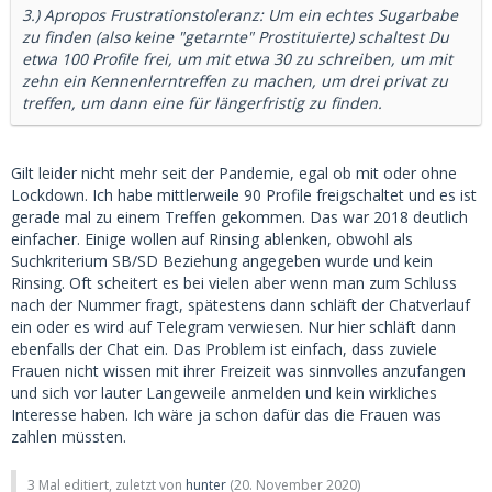
3.) Apropos Frustrationstoleranz: Um ein echtes Sugarbabe
zu finden (also keine "getarnte" Prostituierte) schaltest Du
etwa 100 Profile frei, um mit etwa 30 zu schreiben, um mit
zehn ein Kennenlerntreffen zu machen, um drei privat zu
treffen, um dann eine für längerfristig zu finden.
Gilt leider nicht mehr seit der Pandemie, egal ob mit oder ohne
Lockdown. Ich habe mittlerweile 90 Profile freigschaltet und es ist
gerade mal zu einem Treffen gekommen. Das war 2018 deutlich
einfacher. Einige wollen auf Rinsing ablenken, obwohl als
Suchkriterium SB/SD Beziehung angegeben wurde und kein
Rinsing. Oft scheitert es bei vielen aber wenn man zum Schluss
nach der Nummer fragt, spätestens dann schläft der Chatverlauf
ein oder es wird auf Telegram verwiesen. Nur hier schläft dann
ebenfalls der Chat ein. Das Problem ist einfach, dass zuviele
Frauen nicht wissen mit ihrer Freizeit was sinnvolles anzufangen
und sich vor lauter Langeweile anmelden und kein wirkliches
Interesse haben. Ich wäre ja schon dafür das die Frauen was
zahlen müssten.
3 Mal editiert, zuletzt von
hunter
(
20. November 2020
)