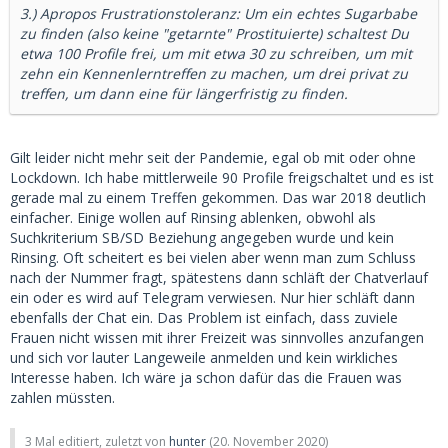
3.) Apropos Frustrationstoleranz: Um ein echtes Sugarbabe
zu finden (also keine "getarnte" Prostituierte) schaltest Du
etwa 100 Profile frei, um mit etwa 30 zu schreiben, um mit
zehn ein Kennenlerntreffen zu machen, um drei privat zu
treffen, um dann eine für längerfristig zu finden.
Gilt leider nicht mehr seit der Pandemie, egal ob mit oder ohne
Lockdown. Ich habe mittlerweile 90 Profile freigschaltet und es ist
gerade mal zu einem Treffen gekommen. Das war 2018 deutlich
einfacher. Einige wollen auf Rinsing ablenken, obwohl als
Suchkriterium SB/SD Beziehung angegeben wurde und kein
Rinsing. Oft scheitert es bei vielen aber wenn man zum Schluss
nach der Nummer fragt, spätestens dann schläft der Chatverlauf
ein oder es wird auf Telegram verwiesen. Nur hier schläft dann
ebenfalls der Chat ein. Das Problem ist einfach, dass zuviele
Frauen nicht wissen mit ihrer Freizeit was sinnvolles anzufangen
und sich vor lauter Langeweile anmelden und kein wirkliches
Interesse haben. Ich wäre ja schon dafür das die Frauen was
zahlen müssten.
3 Mal editiert, zuletzt von
hunter
(
20. November 2020
)