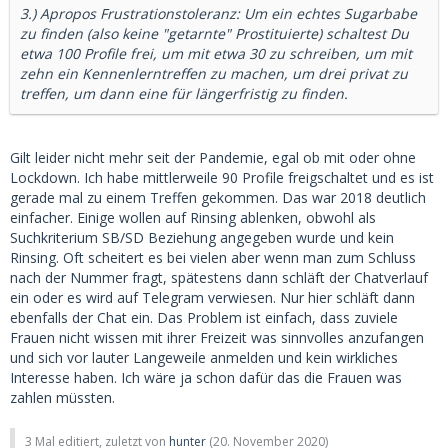
3.) Apropos Frustrationstoleranz: Um ein echtes Sugarbabe
zu finden (also keine "getarnte" Prostituierte) schaltest Du
etwa 100 Profile frei, um mit etwa 30 zu schreiben, um mit
zehn ein Kennenlerntreffen zu machen, um drei privat zu
treffen, um dann eine für längerfristig zu finden.
Gilt leider nicht mehr seit der Pandemie, egal ob mit oder ohne
Lockdown. Ich habe mittlerweile 90 Profile freigschaltet und es ist
gerade mal zu einem Treffen gekommen. Das war 2018 deutlich
einfacher. Einige wollen auf Rinsing ablenken, obwohl als
Suchkriterium SB/SD Beziehung angegeben wurde und kein
Rinsing. Oft scheitert es bei vielen aber wenn man zum Schluss
nach der Nummer fragt, spätestens dann schläft der Chatverlauf
ein oder es wird auf Telegram verwiesen. Nur hier schläft dann
ebenfalls der Chat ein. Das Problem ist einfach, dass zuviele
Frauen nicht wissen mit ihrer Freizeit was sinnvolles anzufangen
und sich vor lauter Langeweile anmelden und kein wirkliches
Interesse haben. Ich wäre ja schon dafür das die Frauen was
zahlen müssten.
3 Mal editiert, zuletzt von
hunter
(
20. November 2020
)