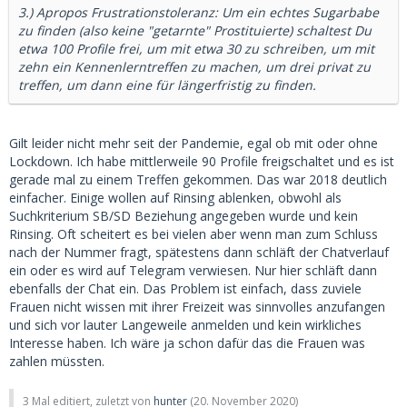
3.) Apropos Frustrationstoleranz: Um ein echtes Sugarbabe
zu finden (also keine "getarnte" Prostituierte) schaltest Du
etwa 100 Profile frei, um mit etwa 30 zu schreiben, um mit
zehn ein Kennenlerntreffen zu machen, um drei privat zu
treffen, um dann eine für längerfristig zu finden.
Gilt leider nicht mehr seit der Pandemie, egal ob mit oder ohne
Lockdown. Ich habe mittlerweile 90 Profile freigschaltet und es ist
gerade mal zu einem Treffen gekommen. Das war 2018 deutlich
einfacher. Einige wollen auf Rinsing ablenken, obwohl als
Suchkriterium SB/SD Beziehung angegeben wurde und kein
Rinsing. Oft scheitert es bei vielen aber wenn man zum Schluss
nach der Nummer fragt, spätestens dann schläft der Chatverlauf
ein oder es wird auf Telegram verwiesen. Nur hier schläft dann
ebenfalls der Chat ein. Das Problem ist einfach, dass zuviele
Frauen nicht wissen mit ihrer Freizeit was sinnvolles anzufangen
und sich vor lauter Langeweile anmelden und kein wirkliches
Interesse haben. Ich wäre ja schon dafür das die Frauen was
zahlen müssten.
3 Mal editiert, zuletzt von
hunter
(
20. November 2020
)