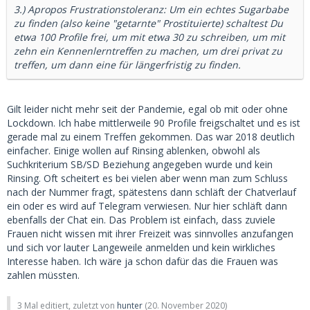
3.) Apropos Frustrationstoleranz: Um ein echtes Sugarbabe
zu finden (also keine "getarnte" Prostituierte) schaltest Du
etwa 100 Profile frei, um mit etwa 30 zu schreiben, um mit
zehn ein Kennenlerntreffen zu machen, um drei privat zu
treffen, um dann eine für längerfristig zu finden.
Gilt leider nicht mehr seit der Pandemie, egal ob mit oder ohne
Lockdown. Ich habe mittlerweile 90 Profile freigschaltet und es ist
gerade mal zu einem Treffen gekommen. Das war 2018 deutlich
einfacher. Einige wollen auf Rinsing ablenken, obwohl als
Suchkriterium SB/SD Beziehung angegeben wurde und kein
Rinsing. Oft scheitert es bei vielen aber wenn man zum Schluss
nach der Nummer fragt, spätestens dann schläft der Chatverlauf
ein oder es wird auf Telegram verwiesen. Nur hier schläft dann
ebenfalls der Chat ein. Das Problem ist einfach, dass zuviele
Frauen nicht wissen mit ihrer Freizeit was sinnvolles anzufangen
und sich vor lauter Langeweile anmelden und kein wirkliches
Interesse haben. Ich wäre ja schon dafür das die Frauen was
zahlen müssten.
3 Mal editiert, zuletzt von
hunter
(
20. November 2020
)