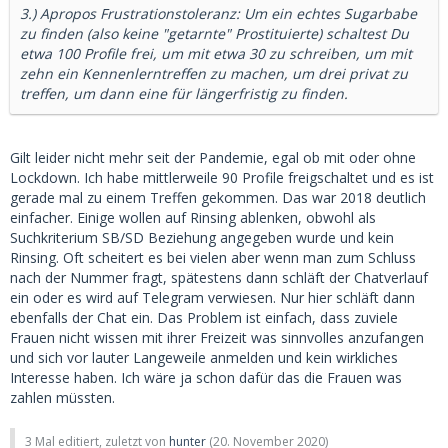
3.) Apropos Frustrationstoleranz: Um ein echtes Sugarbabe
zu finden (also keine "getarnte" Prostituierte) schaltest Du
etwa 100 Profile frei, um mit etwa 30 zu schreiben, um mit
zehn ein Kennenlerntreffen zu machen, um drei privat zu
treffen, um dann eine für längerfristig zu finden.
Gilt leider nicht mehr seit der Pandemie, egal ob mit oder ohne
Lockdown. Ich habe mittlerweile 90 Profile freigschaltet und es ist
gerade mal zu einem Treffen gekommen. Das war 2018 deutlich
einfacher. Einige wollen auf Rinsing ablenken, obwohl als
Suchkriterium SB/SD Beziehung angegeben wurde und kein
Rinsing. Oft scheitert es bei vielen aber wenn man zum Schluss
nach der Nummer fragt, spätestens dann schläft der Chatverlauf
ein oder es wird auf Telegram verwiesen. Nur hier schläft dann
ebenfalls der Chat ein. Das Problem ist einfach, dass zuviele
Frauen nicht wissen mit ihrer Freizeit was sinnvolles anzufangen
und sich vor lauter Langeweile anmelden und kein wirkliches
Interesse haben. Ich wäre ja schon dafür das die Frauen was
zahlen müssten.
3 Mal editiert, zuletzt von
hunter
(
20. November 2020
)